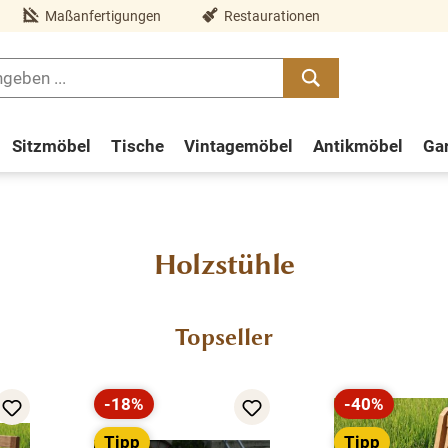
Maßanfertigungen
Restaurationen
Sitzmöbel
Tische
Vintagemöbel
Antikmöbel
Ga
Holzstühle
Topseller
-18%
-40%
Rabatt
Rabatt
Tipp
Tipp