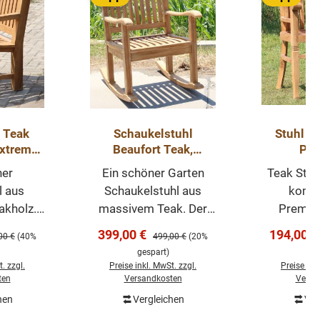
 Teak
Schaukelstuhl
Stuhl B
extrem
Beaufort Teak,
Pr
öbel
Gartenstuhl, Terrasse,
ner
Ein schöner Garten
Teak Stuhl 
Balkon
l aus
Schaukelstuhl aus
komfo
kholz.
massivem Teak. Der
Premiu
ist
Stuhl ist
klassisch
s:
Verkaufspreis:
Verkaufs
399,00 €
194,00 
ärer Preis:
Regulärer Preis:
00 €
(40%
499,00 €
(20%
ständig,
witterungsbeständig
glattem
gespart)
ge
uch bei
und kann auch bei
Der Stuhl B
. zzgl.
Preise inkl. MwSt. zzgl.
Preise ink
egen
Wind und Regen
Stuhl 
ten
Versandkosten
Versa
en. Der
draußen stehen.
abger
hen
Vergleichen
Ver
renkorb
In den Warenkorb
In de
eine
Premium Teak- robust
Sitzfl