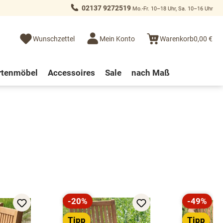
02137 9272519
Mo.-Fr. 10–18 Uhr, Sa. 10–16 Uhr
Wunschzettel
Mein Konto
Warenkorb
0,00 €
rtenmöbel
Accessoires
Sale
nach Maß
-20%
-49%
Rabatt
Rabatt
Tipp
Tipp