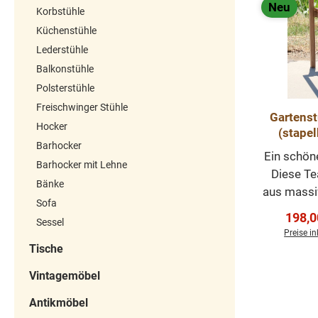
Neu
Korbstühle
in vielen Maßen
Küchenstühle
erhältlich. Teakholz
ein dichtes Harth
Lederstühle
mit einem hohe
Balkonstühle
natürlichen Ölanteil,
Polsterstühle
daher von Natur 
Freischwinger Stühle
Gartenst
wasserabweisend 
Hocker
(stapel
sehr robust. Leic
Barhocker
Ein schön
Abweichungen i
Barhocker mit Lehne
Diese Te
Struktur und Farbe 
Bänke
aus massi
handelsüblich u
Sofa
sind stape
unvermeidbar. Auch
Verka
198,0
Sessel
Sitzfläc
Blumenmuster kö
Preise i
ergono
unterschiedlich se
Tische
entspannt
Jede Bank ist ei
I
Vintagemöbel
könn
Unikat. Teak
Armlehn
Gartenmöbel,
Antikmöbel
Komfort.
Teakmöbel, Outdo