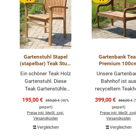
Gartenstuhl Stapel
Gartenbank Tea
(stapelbar) Teak Stuhl
Premium 100c
Outdoor
Teakholz Bank
Ein schöner Teak Holz
Unsere Gartenba
Gartenmöbel Outd
Gartenstuhl. Diese
Bahnhof ist au
Sitzbank
Teak Gartenstühle
recyceltem Teakh
wurden aus massivem
gefertigt. Das al
Verkaufspreis:
Verkaufspreis:
195,00 €
399,00 €
Regulärer Preis:
Regulärer P
359,00 €
(46%
468,00 €
(
Teak hergestellt und
Teakholz gibt der 
gespart)
gespart)
sind stapelbar. Die
einen antiken
Preise inkl. MwSt. zzgl.
Preise inkl. MwSt. zzgl
Rückenlehne und
Charakter. Jede B
Versandkosten
Versandkosten
Sitzfläche sind sehr
ist ein echtes
Vergleichen
Vergleichen
In den Warenkorb
In den Warenk
bequem und
Unikat. Die Bank i