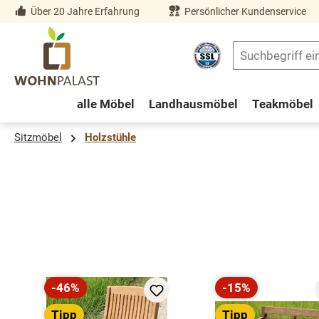
Über 20 Jahre Erfahrung
Persönlicher Kundenservice
springen
Zur Hauptnavigation springen
alle Möbel
Landhausmöbel
Teakmöbel
Sitzmöbel
Holzstühle
Produktgalerie überspringen
-46%
-15%
Rabatt
Rabatt
Tipp
Tipp