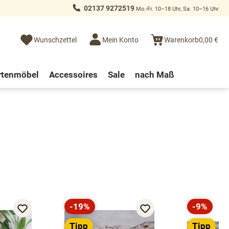
02137 9272519
Mo.-Fr. 10–18 Uhr, Sa. 10–16 Uhr
Wunschzettel
Mein Konto
Warenkorb
0,00 €
rtenmöbel
Accessoires
Sale
nach Maß
-19%
-9%
Rabatt
Rabatt
Tipp
Tipp