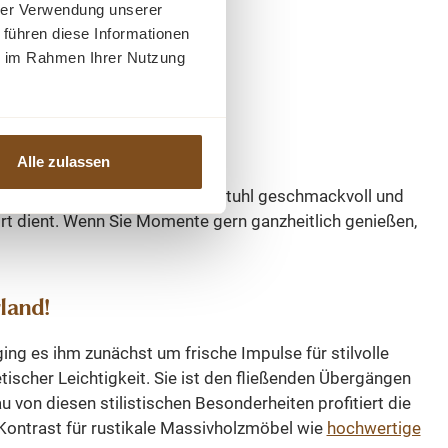
stell. Der
hrer Verwendung unserer
und der Qualität der verwendeten
 führen diese Informationen
ern. Der
Materialien.
ie im Rahmen Ihrer Nutzung
griffig und
bwischen.
an diesem
uhl haben.
er-Stuhl
hl gut in
Alle zulassen
ur. Dieser
ch erfüllt ein Freischwinger-Stuhl geschmackvoll und
 aus zwei
rt dient. Wenn Sie Momente gern ganzheitlich genießen,
 montieren.
kg. Die
 87 cm -
land!
67 cm.
fe: 46 cm
ing es ihm zunächst um frische Impulse für stilvolle
tiert:
tischer Leichtigkeit. Sie ist den fließenden Übergängen
t: 13,5 kg
 von diesen stilistischen Besonderheiten profitiert die
estell
Kontrast für rustikale Massivholzmöbel wie
hochwertige
 1 Paket