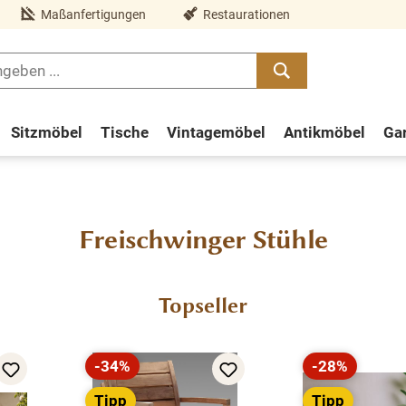
Maßanfertigungen
Restaurationen
Sitzmöbel
Tische
Vintagemöbel
Antikmöbel
Ga
Freischwinger Stühle
Topseller
-34%
-28%
Rabatt
Rabatt
Tipp
Tipp