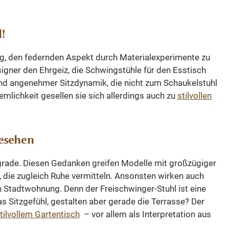
triestuhl
PALAST
!
nktionalen
m und
ig, den federnden Aspekt durch Materialexperimente zu
akter.
igner den Ehrgeiz, die Schwingstühle für den Esstisch
oles und
und angenehmer Sitzdynamik, die nicht zum Schaukelstuhl
hmal mit
mlichkeit gesellen sie sich allerdings auch zu
stilvollen
er Trick
ombination
rwendeten
gesehen
rade. Diesen Gedanken greifen Modelle mit großzügiger
, die zugleich Ruhe vermitteln. Ansonsten wirken auch
 Stadtwohnung. Denn der Freischwinger-Stuhl ist eine
s Sitzgefühl, gestalten aber gerade die Terrasse? Der
tilvollem Gartentisch
– vor allem als Interpretation aus