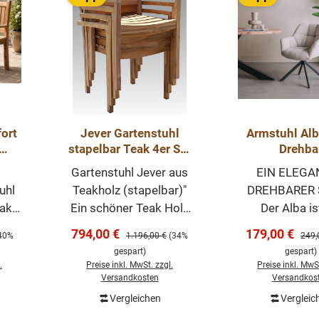
ort
Jever Gartenstuhl
Armstuhl Alb
stapelbar Teak 4er Set
Drehba
t
Teakholz Stuhl
Esszimmerst
Gartenstuhl Jever aus
EIN ELEGA
Outdoor
verschiedenen
uhl
Teakholz (stapelbar)"
DREHBARER 
Stuhl Ses
ak
Ein schöner Teak Holz
Der Alba is
eine
Gartenstuhl. Diese
modern
Verkaufspreis:
Verkaufsprei
794,00 €
179,00 €
reis:
Regulärer Preis:
Regul
40%
1.196,00 €
(34%
249,
rmte
Teak Gartenstühle
Esszimmerstu
gespart)
gespart)
äche
wurden aus massivem
Sitzfläche 
.
Preise inkl. MwSt. zzgl.
Preise inkl. MwSt
n
Teak hergestellt und
Esszimmers
Versandkosten
Versandkos
hen
sind stapelbar. Die
besteht aus St
Vergleichen
Vergleic
orb
In den Warenkorb
Rückenlehne und
Basis die