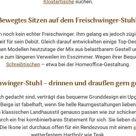
Klostertische
suchen.
h. Die Abmessungen: ca.:
Stil Industriell Die Indus
chte und strapazierfähige
m - Breite 56 cm - Tiefe
Kollektion von WOHN
ben
Bewegtes Sitzen auf dem Freischwinger-Stuhl
besteht aus robusten, fu
zimmer,
mlehne: 65 cm Montiert:
Stühlen mit starke
e oder Wohnbereich
 noch kein echter Freischwinger. Ihm gelang es jedoch züg
 montiert Gewicht: 9,5 kg
selbstbewusstem Char
 teilmontiert Fazit Der
t für sein Debüt. Gleich darauf entwickelten einige Top-Des
er-Stil Metallgestell
Industrial steht für co
e-Designstuhl verbindet
gen Modellen heutzutage der Mix aus belastbarem Gestell 
erfähiger Stoff 1 Paket
robustes Design, manc
es Design mit hohem
ste zum längeren Verweilen im Esszimmer. Wegen ihrer Beque
striell Die Industriestuhl
echtem Vintage-Look. D
mfort und langlebigen
Schreibtischen
– etwa bei der Homeoffice-Gestaltung.
tion von WOHNPALAST
liegt in der richtigen K
ien. Mit seinem robusten
us robusten, funktionalen
und der Qualität der ve
stell, dem hochwertigen
len mit starkem und
Materialien.
hwinger-Stuhl – drinnen und draußen gern 
in Lederoptik und der
bewusstem Charakter.
hten Oberfläche ist er die
ial steht für cooles und
ch gedacht sind, verträgt das bequeme Grunddesign ein Upg
 Wahl für stilvolle und
s Design, manchmal mit
Beige ist fabelhaft, wenn Sie helle Raumgestaltungen lieben
bige Esszimmermöbel.
intage-Look. Der Trick
 klassischen Landhausstil genauso passen wie zur schicken
der richtigen Kombination
ch ein frei kombinierbares Statement für sich. Sie lieben da
Qualität der verwendeten
Die Ikone ist durchaus offen für ein Rendezvous mit einem
s
Materialien.
wetterfestem Hartholz wie Teak.