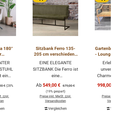
a 180°
Sitzbank Ferro 135-
Gartenban
r
205 cm verschiedene
- Lounge 
uhl in
Farben
NTER
EINE ELEGANTE
Erlebe
 Farben
STUHL
SITZBANK Die Ferro ist
unvergl
sel
t ein
eine
Charme e
er
moderne Esszimmerba
antik in
s:
Verkaufspreis:
Verkaufsp
Ab
549,00 €
998,00 €
ärer Preis:
Regulärer Preis:
00 €
(28%
679,00 €
hl. Die
nk. Die Sitzfläche
Teakmöb
(19% gespart)
ge
dieses
dieser Esszimmerbank
handgefe
. zzgl.
Preise inkl. MwSt. zzgl.
Preise ink
tuhls
besteht aus
Teak Ban
ten
Versandkosten
Versa
off, die
Kunstleder, das
tradit
hen
Vergleichen
Ver
In de
ses
Untergestell aus
Hand