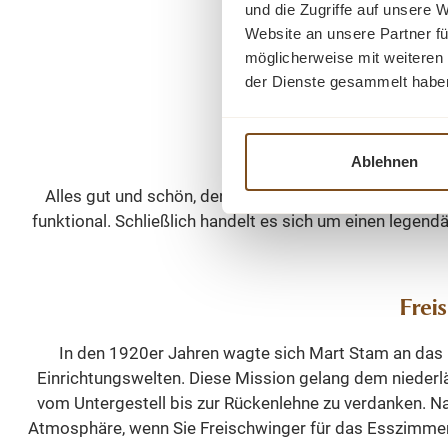
bezog
und die Zugriffe auf unsere 
und Leder
Website an unsere Partner fü
Farben un
ech
möglicherweise mit weiteren
ergänzen 
Industr
der Dienste gesammelt habe
pflegeleic
WOHNPAL
problemlo
funkti
Armlehn
Schwebe
selbst
Freud
Ablehnen
Hoch
Stuhl h
sorgfä
Alles gut und schön, dennoch könnte die gemütliche 
anthraz
zeitlo
funktional. Schließlich handelt es sich um einen lege
Es
langanha
Wohnpalas
Möbelstück. Abmessungen
Esszimmer
T: ca. 88 x 47 x
Frei
da
51 cm Sitztiefe: ca. 44 cm Gewicht:
Metall. D
ca. 10,15 kg 
In den 1920er Jahren wagte sich Mart Stam an das Pr
gut 
Moderner 
Einrichtungswelten. Diese Mission gelang dem niederlän
Interi
Design Hochwertiger Stoffbezug in
vom Untergestell bis zur Rückenlehne zu verdanken. Nat
Esszimme
Lederoptik Robustes Metallge
Atmosphäre, wenn Sie Freischwinger für das Esszimmer 
Grün, G
Angenehm