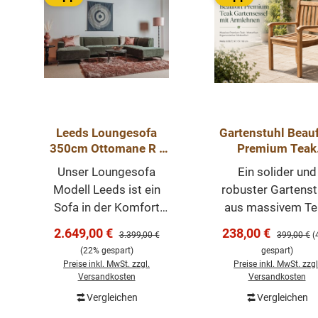
Leeds Loungesofa
Gartenstuhl Beauf
350cm Ottomane R -
Premium Teak
Ecksofa - Sofa - sofort
Gartensessel mi
Unser Loungesofa
Ein solider und
lieferbar
Armlehnen
Modell Leeds ist ein
robuster Gartenst
Sofa in der Komfort
aus massivem Te
und Stil
Holz. Der Stuhl hat 
Verkaufspreis:
Verkaufspreis:
2.649,00 €
238,00 €
Regulärer Preis:
Regulärer P
3.399,00 €
399,00 €
(
zusammenkommen.
ergonomisch gefo
(22% gespart)
gespart)
Es hat ein schlichtes
Sitz- und Rückenfl
Preise inkl. MwSt. zzgl.
Preise inkl. MwSt. zzgl
Design und ist aus
und bietet Ihne
Versandkosten
Versandkosten
hochwertigen
dadurch einen ho
Vergleichen
Vergleichen
In den Warenk
Materialien
Sitzkomfort.