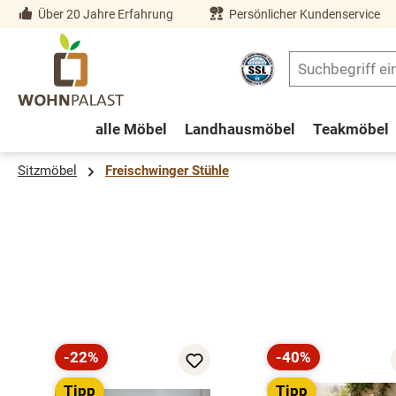
Über 20 Jahre Erfahrung
Persönlicher Kundenservice
springen
Zur Hauptnavigation springen
alle Möbel
Landhausmöbel
Teakmöbel
Sitzmöbel
Freischwinger Stühle
Produktgalerie überspringen
-22%
-40%
Rabatt
Rabatt
Tipp
Tipp