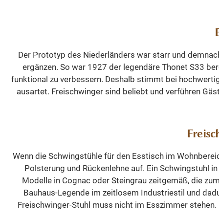
erhältlic
Pflegelei
Höhe 86 c
Oberfläche In verschiedenen Far
62 cm. Sitzhöhe: 51 cm Sitztiefe:
erhältlich Ideal für Ess
45 cm Ar
Küch
Der Prototyp des Niederländers war starr und demnach
teilweise
Lieferzustand:
ergänzen. So war 1927 der legendäre Thonet S33 berei
Modern
Industri
funktional zu verbessern. Deshalb stimmt bei hochwerti
strapazi
modern
ausartet. Freischwinger sind beliebt und verführen Gä
Stil Indu
Sitzko
Kollek
Material
besteht a
Metallge
Stüh
Freisc
Bezug 
selbst
pflegeleic
Industr
Wenn die Schwingstühle für den Esstisch im Wohnberei
ideale
robuste
Polsterung und Rückenlehne auf. Ein Schwingstuhl in 
langle
echtem V
Modelle in Cognac oder Steingrau zeitgemäß, die zum
liegt in 
Bauhaus-Legende im zeitlosem Industriestil und dadur
und der 
Freischwinger-Stuhl muss nicht im Esszimmer stehen. 