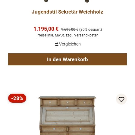
Jugendstil Sekretär Weichholz
Verkaufspreis:
1.195,00 €
Regulärer Preis:
1.699,00 €
(30% gespart)
Preise inkl. MwSt. zzgl. Versandkosten
Vergleichen
In den Warenkorb
-28%
Rabatt