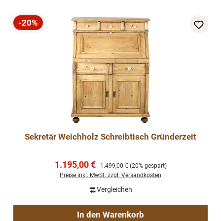
-20%
Rabatt
Sekretär Weichholz Schreibtisch Gründerzeit
Verkaufspreis:
1.195,00 €
Regulärer Preis:
1.499,00 €
(20% gespart)
Preise inkl. MwSt. zzgl. Versandkosten
Vergleichen
In den Warenkorb