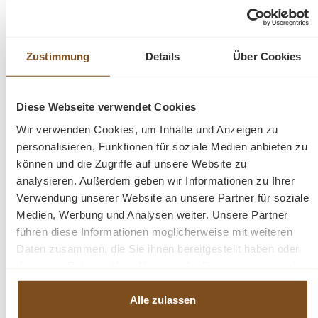
Vergleichen
In den Warenkorb
Zustimmung
Details
Über Cookies
Diese Webseite verwendet Cookies
Wir verwenden Cookies, um Inhalte und Anzeigen zu
-7%
Rabatt
personalisieren, Funktionen für soziale Medien anbieten zu
können und die Zugriffe auf unsere Website zu
analysieren. Außerdem geben wir Informationen zu Ihrer
Verwendung unserer Website an unsere Partner für soziale
Medien, Werbung und Analysen weiter. Unsere Partner
führen diese Informationen möglicherweise mit weiteren
Daten zusammen, die Sie ihnen bereitgestellt haben oder
die sie im Rahmen Ihrer Nutzung der Dienste gesammelt
haben.
Jugendstil Weichholz Sekretär
Alle zulassen