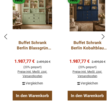
Neu
Neu
Buffet Schrank
Buffet Schrank
Berlin Blassgrün
Berlin Kobaltblau
150 cm im
150 cm im
Landhausstil Kopie
Landhausstil
Verkaufspreis:
Verkaufspreis:
1.987,77 €
1.987,77 €
Regulärer Preis:
Regulärer Pre
2.499,00 €
2.499,00 €
(20% gespart)
(20% gespart)
Preise inkl. MwSt. zzgl.
Preise inkl. MwSt. zzgl.
Versandkosten
Versandkosten
Vergleichen
Vergleichen
In den Warenkorb
In den Warenkorb