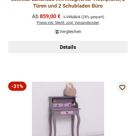
Türen und 2 Schubladen Büro
Verkaufspreis:
Ab
859,00 €
Regulärer Preis:
1.199,00 €
(28% gespart)
Preise inkl. MwSt. zzgl. Versandkosten
Vergleichen
Details
-31%
Rabatt