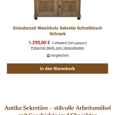
Gründerzeit Weichholz Sekretär Schreibtisch
Schrank
Verkaufspreis:
1.295,00 €
Regulärer Preis:
1.799,00 €
(28% gespart)
Preise inkl. MwSt. zzgl. Versandkosten
Vergleichen
In den Warenkorb
Antike Sekretäre – stilvolle Arbeitsmöbel