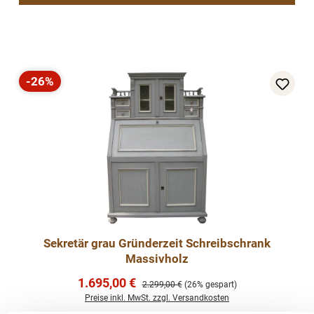
-26%
Rabatt
Sekretär grau Gründerzeit Schreibschrank
Massivholz
Verkaufspreis:
1.695,00 €
Regulärer Preis:
2.299,00 €
(26% gespart)
Preise inkl. MwSt. zzgl. Versandkosten