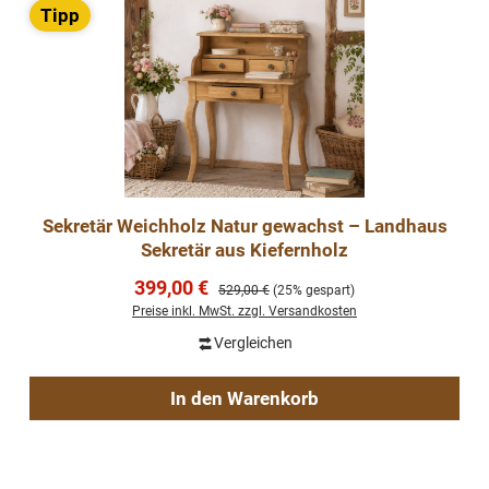
Tipp
Sekretär Weichholz Natur gewachst – Landhaus
Sekretär aus Kiefernholz
Verkaufspreis:
399,00 €
Regulärer Preis:
529,00 €
(25% gespart)
Preise inkl. MwSt. zzgl. Versandkosten
Vergleichen
In den Warenkorb