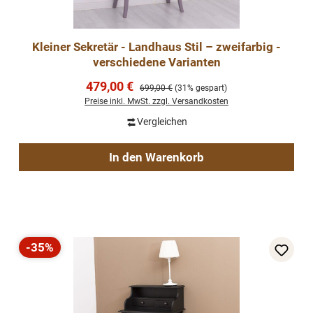
Kleiner Sekretär - Landhaus Stil – zweifarbig -
verschiedene Varianten
Verkaufspreis:
479,00 €
Regulärer Preis:
699,00 €
(31% gespart)
Preise inkl. MwSt. zzgl. Versandkosten
Vergleichen
In den Warenkorb
-35%
Rabatt