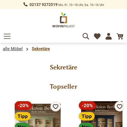
02137 9272519
Mo.-Fr. 10–18 Uhr, Sa. 10–16 Uhr
alt springen
alle Möbel
Sekretäre
Sekretäre
Produktgalerie überspringen
Topseller
-20%
-20%
Rabatt
Rabatt
Tipp
Tipp