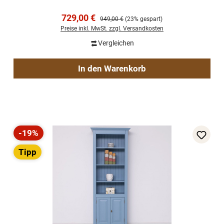
Verkaufspreis:
729,00 €
Regulärer Preis:
949,00 €
(23% gespart)
Preise inkl. MwSt. zzgl. Versandkosten
Vergleichen
In den Warenkorb
-19%
Rabatt
Tipp