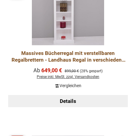
Massives Bücherregal mit verstellbaren
Regalbrettern - Landhaus Regal in verschiedene
Farben
Verkaufspreis:
Ab
649,00 €
Regulärer Preis:
899,00 €
(28% gespart)
Preise inkl. MwSt. zzgl. Versandkosten
Vergleichen
Details