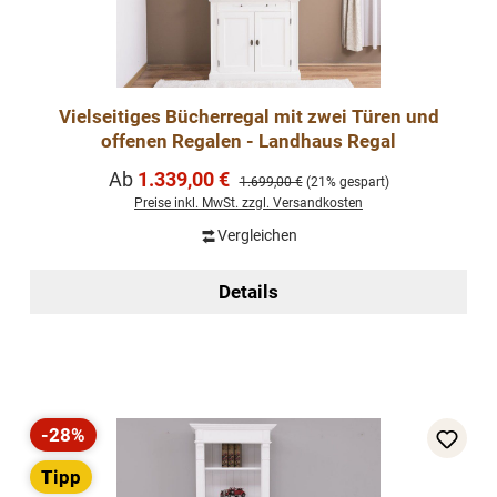
Vielseitiges Bücherregal mit zwei Türen und
offenen Regalen - Landhaus Regal
Verkaufspreis:
Ab
1.339,00 €
Regulärer Preis:
1.699,00 €
(21% gespart)
Preise inkl. MwSt. zzgl. Versandkosten
Vergleichen
Details
-28%
Rabatt
Tipp