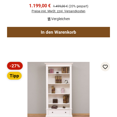
Verkaufspreis:
1.199,00 €
Regulärer Preis:
1.499,00 €
(20% gespart)
Preise inkl. MwSt. zzgl. Versandkosten
Vergleichen
In den Warenkorb
-27%
Rabatt
Tipp