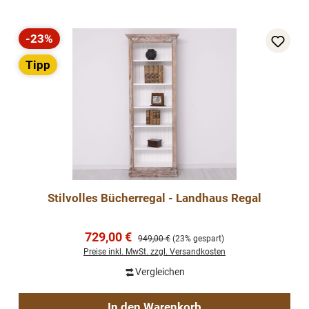
-23%
Rabatt
Tipp
Stilvolles Bücherregal - Landhaus Regal
Verkaufspreis:
729,00 €
Regulärer Preis:
949,00 €
(23% gespart)
Preise inkl. MwSt. zzgl. Versandkosten
Vergleichen
In den Warenkorb