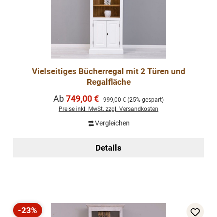
Vielseitiges Bücherregal mit 2 Türen und
Regalfläche
Verkaufspreis:
Ab
749,00 €
Regulärer Preis:
999,00 €
(25% gespart)
Preise inkl. MwSt. zzgl. Versandkosten
Vergleichen
Details
-23%