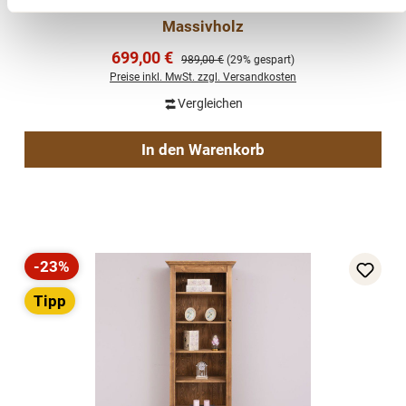
Landhaus Nachtschrank Kommode Schrank
Massivholz
Verkaufspreis:
699,00 €
Regulärer Preis:
989,00 €
(29% gespart)
Preise inkl. MwSt. zzgl. Versandkosten
Vergleichen
In den Warenkorb
-23%
Rabatt
Tipp