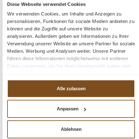
Diese Webseite verwendet Cookies
Preise inkl. MwSt. zzgl. Versandkosten
Wir verwenden Cookies, um Inhalte und Anzeigen zu
Vergleichen
personalisieren, Funktionen für soziale Medien anbieten zu
können und die Zugriffe auf unsere Website zu
In den Warenkorb
analysieren. Außerdem geben wir Informationen zu Ihrer
Verwendung unserer Website an unsere Partner für soziale
Medien, Werbung und Analysen weiter. Unsere Partner
führen diese Informationen möglicherweise mit weiteren
Daten zusammen, die Sie ihnen bereitgestellt haben oder
-29%
die sie im Rahmen Ihrer Nutzung der Dienste gesammelt
Rabatt
haben.
Tipp
Alle zulassen
Anpassen
Ablehnen