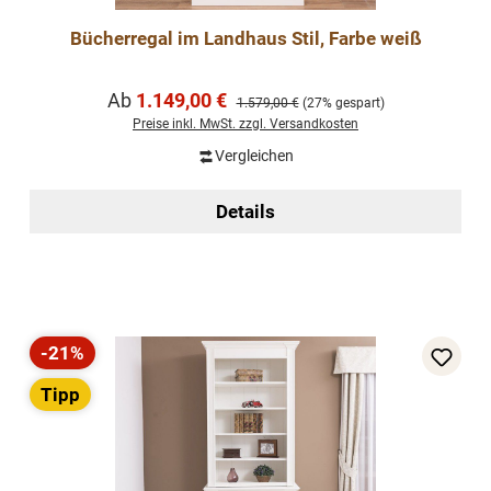
Bücherregal im Landhaus Stil, Farbe weiß
Verkaufspreis:
Ab
1.149,00 €
Regulärer Preis:
1.579,00 €
(27% gespart)
Preise inkl. MwSt. zzgl. Versandkosten
Vergleichen
Details
-21%
Rabatt
Tipp