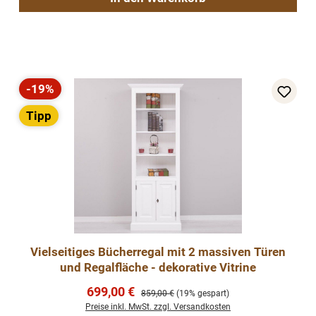
-19%
Rabatt
Tipp
Vielseitiges Bücherregal mit 2 massiven Türen
und Regalfläche - dekorative Vitrine
Verkaufspreis:
699,00 €
Regulärer Preis:
859,00 €
(19% gespart)
Preise inkl. MwSt. zzgl. Versandkosten