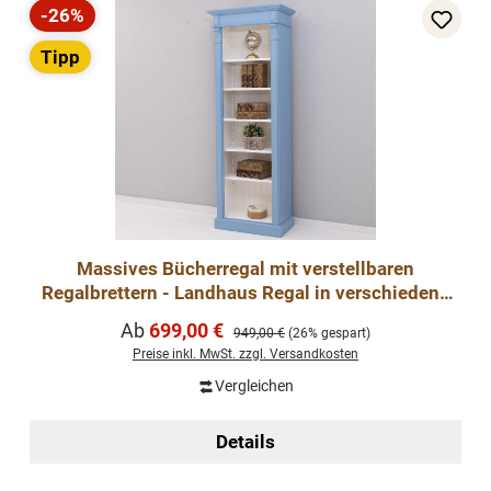
-26%
Rabatt
Tipp
Massives Bücherregal mit verstellbaren
Regalbrettern - Landhaus Regal in verschiedene
Farben
Verkaufspreis:
Ab
699,00 €
Regulärer Preis:
949,00 €
(26% gespart)
Preise inkl. MwSt. zzgl. Versandkosten
Vergleichen
Details