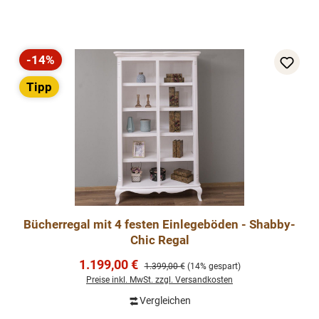
-14%
Rabatt
Tipp
Bücherregal mit 4 festen Einlegeböden - Shabby-
Chic Regal
Verkaufspreis:
1.199,00 €
Regulärer Preis:
1.399,00 €
(14% gespart)
Preise inkl. MwSt. zzgl. Versandkosten
Vergleichen