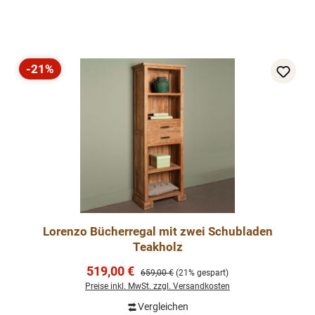
-21%
Rabatt
Lorenzo Bücherregal mit zwei Schubladen
Teakholz
Verkaufspreis:
519,00 €
Regulärer Preis:
659,00 €
(21% gespart)
Preise inkl. MwSt. zzgl. Versandkosten
Vergleichen