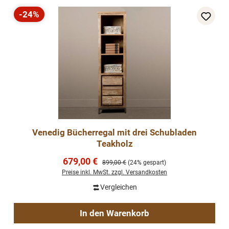
-24%
Rabatt
Venedig Bücherregal mit drei Schubladen
Teakholz
Verkaufspreis:
679,00 €
Regulärer Preis:
899,00 €
(24% gespart)
Preise inkl. MwSt. zzgl. Versandkosten
Vergleichen
In den Warenkorb