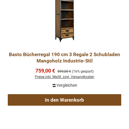
Basto Bücherregal 190 cm 3 Regale 2 Schubladen
Mangoholz Industrie-Stil
Verkaufspreis:
759,00 €
Regulärer Preis:
899,00 €
(16% gespart)
Preise inkl. MwSt. zzgl. Versandkosten
Vergleichen
In den Warenkorb