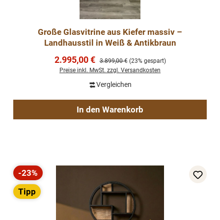
Große Glasvitrine aus Kiefer massiv –
Landhausstil in Weiß & Antikbraun
Verkaufspreis:
2.995,00 €
Regulärer Preis:
3.899,00 €
(23% gespart)
Preise inkl. MwSt. zzgl. Versandkosten
Vergleichen
In den Warenkorb
-23%
Rabatt
Tipp