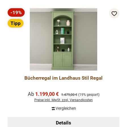
-19%
Rabatt
Tipp
Bücherregal im Landhaus Stil Regal
Verkaufspreis:
Ab
1.199,00 €
Regulärer Preis:
1.479,00 €
(19% gespart)
Preise inkl. MwSt. zzgl. Versandkosten
Vergleichen
Details