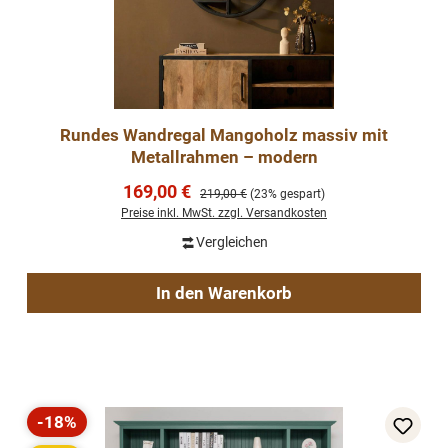
Rundes Wandregal Mangoholz massiv mit
Metallrahmen – modern
Verkaufspreis:
169,00 €
Regulärer Preis:
219,00 €
(23% gespart)
Preise inkl. MwSt. zzgl. Versandkosten
Vergleichen
In den Warenkorb
-18%
Rabatt