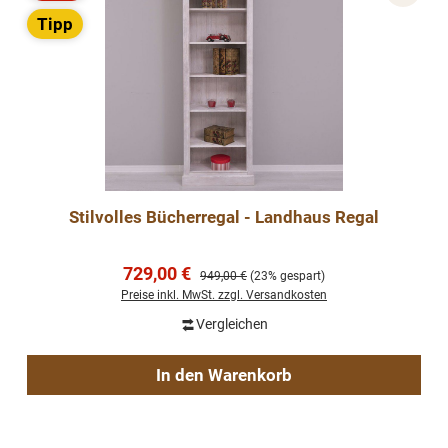
Rabatt
Tipp
Stilvolles Bücherregal - Landhaus Regal
Verkaufspreis:
729,00 €
Regulärer Preis:
949,00 €
(23% gespart)
Preise inkl. MwSt. zzgl. Versandkosten
Vergleichen
In den Warenkorb