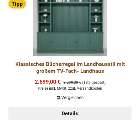
Tipp
Klassisches Bücherregal im Landhausstil mit
großem TV-Fach- Landhaus
Verkaufspreis:
2.699,00 €
Regulärer Preis:
3.299,00 €
(18% gespart)
Preise inkl. MwSt. zzgl. Versandkosten
Vergleichen
Details