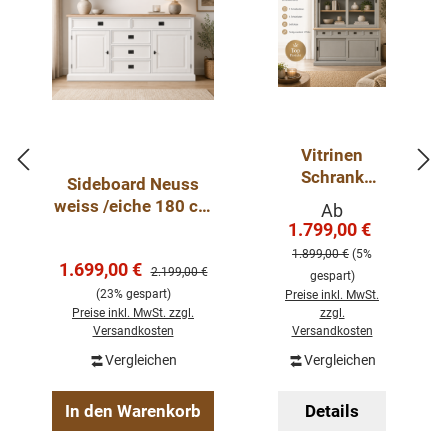
Vitrinen
Schrank
Sideboard Neuss
Neuss
weiss /eiche 180 cm
Verkaufspreis:
Ab
zementgrauei
mit Schiebetüren im
1.799,00 €
Regulärer Pre
che ab 120
Landhaus Stil
1.899,00 €
(5%
cm -
Verkaufspreis:
1.699,00 €
Regulärer Preis:
2.199,00 €
gespart)
Buffetschran
(23% gespart)
Preise inkl. MwSt.
k Größen &
Preise inkl. MwSt. zzgl.
zzgl.
Varianten
Versandkosten
Versandkosten
wählbar
Vergleichen
Vergleichen
In den Warenkorb
Details