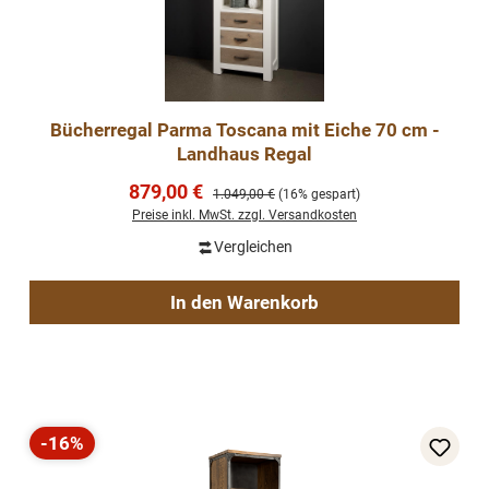
Bücherregal Parma Toscana mit Eiche 70 cm -
Landhaus Regal
Verkaufspreis:
879,00 €
Regulärer Preis:
1.049,00 €
(16% gespart)
Preise inkl. MwSt. zzgl. Versandkosten
Vergleichen
In den Warenkorb
-16%
Rabatt