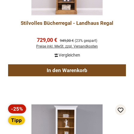
Stilvolles Bücherregal - Landhaus Regal
Verkaufspreis:
729,00 €
Regulärer Preis:
949,00 €
(23% gespart)
Preise inkl. MwSt. zzgl. Versandkosten
Vergleichen
In den Warenkorb
-25%
Rabatt
Tipp