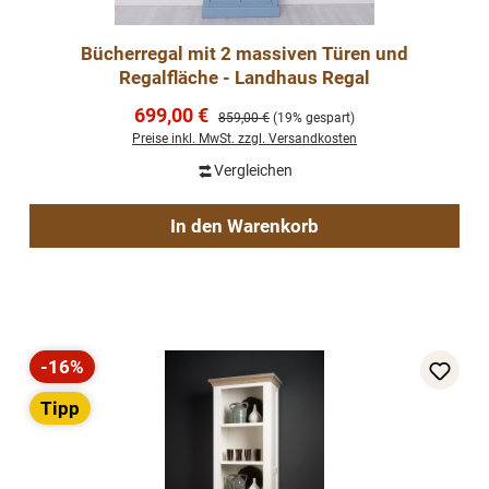
Bücherregal mit 2 massiven Türen und
Regalfläche - Landhaus Regal
Verkaufspreis:
699,00 €
Regulärer Preis:
859,00 €
(19% gespart)
Preise inkl. MwSt. zzgl. Versandkosten
Vergleichen
In den Warenkorb
-16%
Rabatt
Tipp