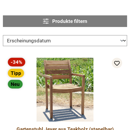
Produkte filtern
-34%
Rabatt
Tipp
Neu
Gartenstuhl Jever aus Teakholz (stapelbar)