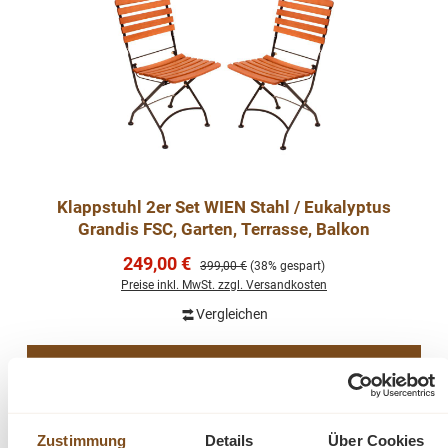
Klappstuhl 2er Set WIEN Stahl / Eukalyptus
Grandis FSC, Garten, Terrasse, Balkon
Verkaufspreis:
249,00 €
Regulärer Preis:
399,00 €
(38% gespart)
Preise inkl. MwSt. zzgl. Versandkosten
Vergleichen
In den Warenkorb
Zustimmung
Details
Über Cookies