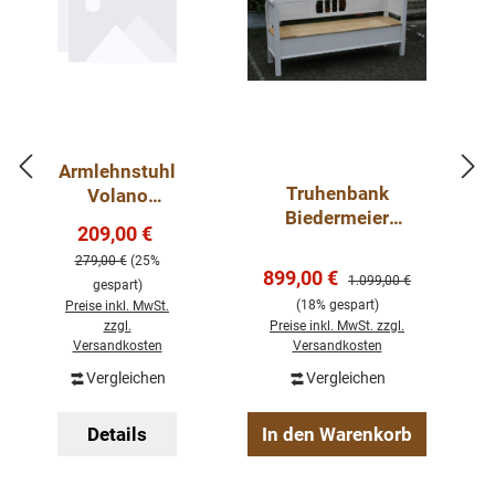
Armlehnstuhl
Truhenbank
Volano
Biedermeier
Freischwinge
Verkaufspreis:
209,00 €
Regulärer Preis:
zweifarbig 183 cm
r - Esszimmer
279,00 €
(25%
Stühle
Verkaufspreis:
899,00 €
Regulärer Preis:
1.099,00 €
gespart)
(18% gespart)
Preise inkl. MwSt.
zzgl.
Preise inkl. MwSt. zzgl.
Versandkosten
Versandkosten
Vergleichen
Vergleichen
Details
In den Warenkorb