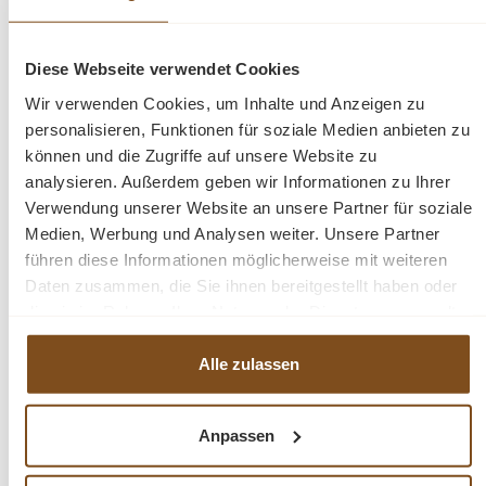
-33%
Rabatt
Diese Webseite verwendet Cookies
Wir verwenden Cookies, um Inhalte und Anzeigen zu
personalisieren, Funktionen für soziale Medien anbieten zu
können und die Zugriffe auf unsere Website zu
analysieren. Außerdem geben wir Informationen zu Ihrer
Verwendung unserer Website an unsere Partner für soziale
Medien, Werbung und Analysen weiter. Unsere Partner
führen diese Informationen möglicherweise mit weiteren
Daten zusammen, die Sie ihnen bereitgestellt haben oder
Bistro Set Amarillo Mosaik 3-teilig, Garten,
die sie im Rahmen Ihrer Nutzung der Dienste gesammelt
Terrasse, Balkon
haben.
Verkaufspreis:
199,95 €
Regulärer Preis:
Alle zulassen
299,95 €
(33% gespart)
Preise inkl. MwSt. zzgl. Versandkosten
Vergleichen
Anpassen
Details