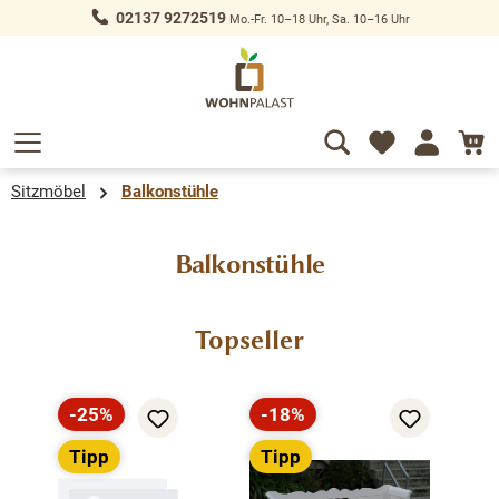
02137 9272519
Mo.-Fr. 10–18 Uhr, Sa. 10–16 Uhr
alt springen
Sitzmöbel
Balkonstühle
Balkonstühle
Produktgalerie überspringen
Topseller
-25%
-18%
Rabatt
Rabatt
Tipp
Tipp