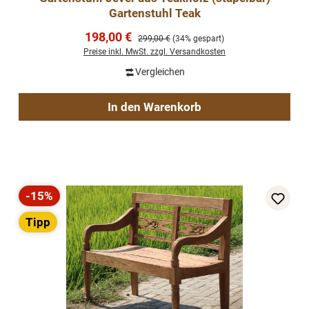
Gartenstuhl Teak
Verkaufspreis:
198,00 €
Regulärer Preis:
299,00 €
(34% gespart)
Preise inkl. MwSt. zzgl. Versandkosten
Vergleichen
In den Warenkorb
-15%
Rabatt
Tipp