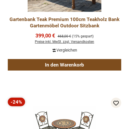
Gartenbank Teak Premium 100cm Teakholz Bank
Gartenmöbel Outdoor Sitzbank
Verkaufspreis:
399,00 €
Regulärer Preis:
468,00 €
(15% gespart)
Preise inkl. MwSt. zzgl. Versandkosten
Vergleichen
In den Warenkorb
-24%
Rabatt