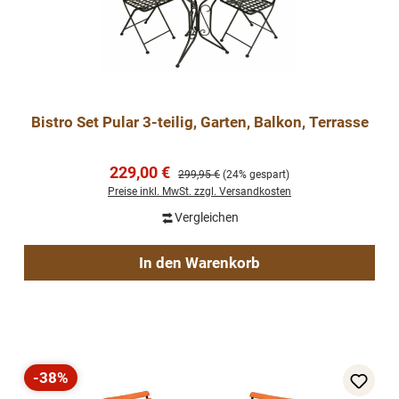
Bistro Set Pular 3-teilig, Garten, Balkon, Terrasse
Verkaufspreis:
229,00 €
Regulärer Preis:
299,95 €
(24% gespart)
Preise inkl. MwSt. zzgl. Versandkosten
Vergleichen
In den Warenkorb
-38%
Rabatt