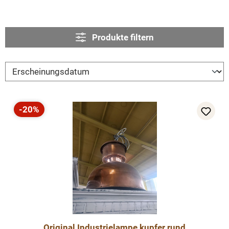
Produkte filtern
-20%
Rabatt
Original Industrielampe kupfer rund