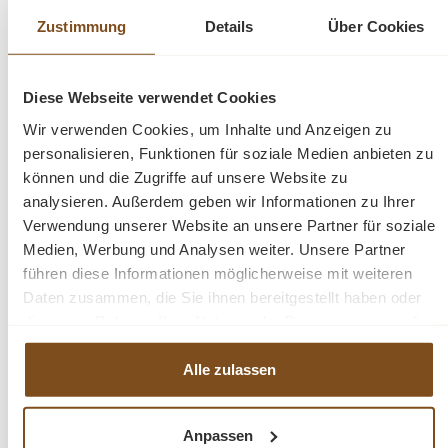
Zustimmung
Details
Über Cookies
Diese Webseite verwendet Cookies
-22%
Wir verwenden Cookies, um Inhalte und Anzeigen zu
Rabatt
personalisieren, Funktionen für soziale Medien anbieten zu
können und die Zugriffe auf unsere Website zu
analysieren. Außerdem geben wir Informationen zu Ihrer
Verwendung unserer Website an unsere Partner für soziale
Medien, Werbung und Analysen weiter. Unsere Partner
führen diese Informationen möglicherweise mit weiteren
Daten zusammen, die Sie ihnen bereitgestellt haben oder
die sie im Rahmen Ihrer Nutzung der Dienste gesammelt
haben.
original Industrielampe schwarz
Alle zulassen
Verkaufspreis:
295,00 €
Regulärer Preis:
379,00 €
(22% gespart)
Preise inkl. MwSt. zzgl. Versandkosten
Anpassen