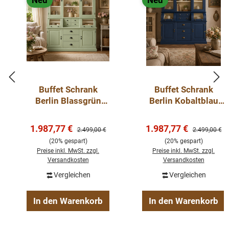
Neu
Neu
Buffet Schrank
Buffet Schrank
Berlin Blassgrün
Berlin Kobaltblau
150 cm im
150 cm im
Landhausstil Kopie
Landhausstil
Verkaufspreis:
Verkaufspreis:
1.987,77 €
1.987,77 €
Regulärer Preis:
Regulärer Pre
2.499,00 €
2.499,00 €
(20% gespart)
(20% gespart)
Preise inkl. MwSt. zzgl.
Preise inkl. MwSt. zzgl.
Versandkosten
Versandkosten
Vergleichen
Vergleichen
In den Warenkorb
In den Warenkorb