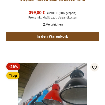
Verkaufspreis:
399,00 €
Regulärer Preis:
499,00 €
(20% gespart)
Preise inkl. MwSt. zzgl. Versandkosten
Vergleichen
In den Warenkorb
-26%
Rabatt
Tipp