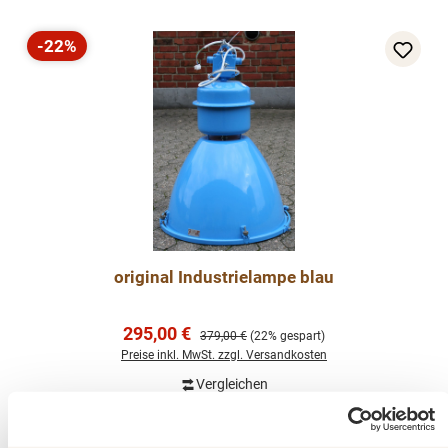
-22%
Rabatt
original Industrielampe blau
Verkaufspreis:
295,00 €
Regulärer Preis:
379,00 €
(22% gespart)
Preise inkl. MwSt. zzgl. Versandkosten
Vergleichen
In den Warenkorb