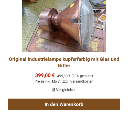
Original Industrielampe kupferfarbig mit Glas und
Gitter
Verkaufspreis:
399,00 €
Regulärer Preis:
499,00 €
(20% gespart)
Preise inkl. MwSt. zzgl. Versandkosten
Vergleichen
In den Warenkorb