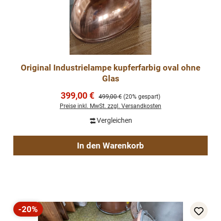
Original Industrielampe kupferfarbig oval ohne
Glas
Verkaufspreis:
399,00 €
Regulärer Preis:
499,00 €
(20% gespart)
Preise inkl. MwSt. zzgl. Versandkosten
Vergleichen
In den Warenkorb
-20%
Rabatt