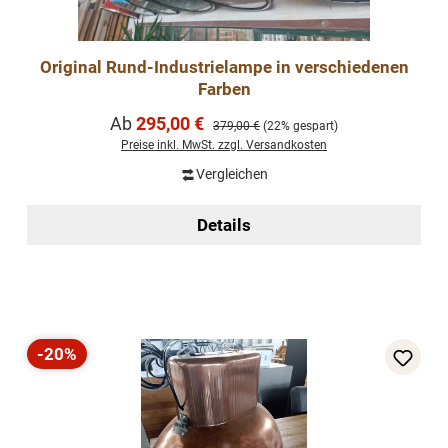
Original Rund-Industrielampe in verschiedenen
Farben
Verkaufspreis:
Ab
295,00 €
Regulärer Preis:
379,00 €
(22% gespart)
Preise inkl. MwSt. zzgl. Versandkosten
Vergleichen
Details
-20%
Rabatt