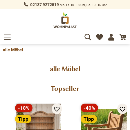
02137 9272519
Mo.-Fr. 10–18 Uhr, Sa. 10–16 Uhr
alt springen
alle Möbel
alle Möbel
Produktgalerie überspringen
Topseller
-18%
-40%
Rabatt
Rabatt
Tipp
Tipp