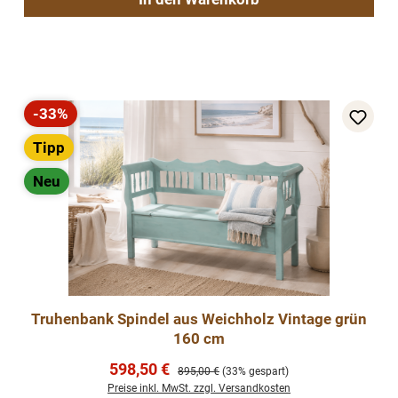
-33%
Rabatt
Tipp
Neu
Truhenbank Spindel aus Weichholz Vintage grün
160 cm
Verkaufspreis:
598,50 €
Regulärer Preis:
895,00 €
(33% gespart)
Preise inkl. MwSt. zzgl. Versandkosten