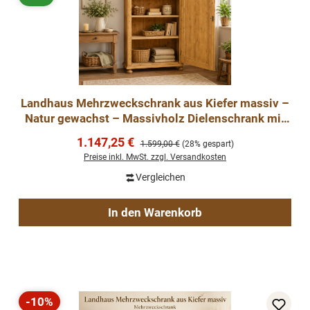
Landhaus Mehrzweckschrank aus Kiefer massiv –
Natur gewachst – Massivholz Dielenschrank mit
Einlegeböden
Verkaufspreis:
1.147,25 €
Regulärer Preis:
1.599,00 €
(28% gespart)
Preise inkl. MwSt. zzgl. Versandkosten
Vergleichen
In den Warenkorb
-10%