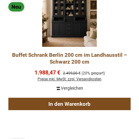
Neu
Buffet Schrank Berlin 200 cm im Landhausstil –
Schwarz 200 cm
Verkaufspreis:
1.988,47 €
Regulärer Preis:
2.499,00 €
(20% gespart)
Preise inkl. MwSt. zzgl. Versandkosten
Vergleichen
In den Warenkorb