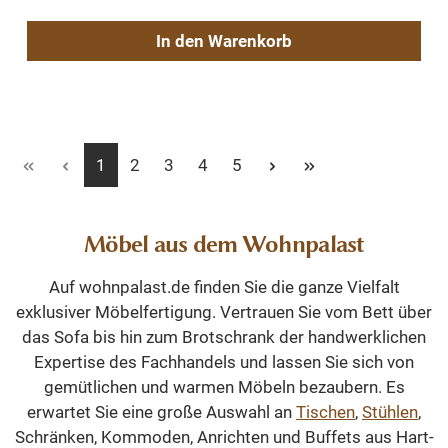
In den Warenkorb
Seite
Seite
Seite
Seite
Seite
1
2
3
4
5
Möbel aus dem Wohnpalast
Auf wohnpalast.de finden Sie die ganze Vielfalt
exklusiver Möbelfertigung. Vertrauen Sie vom Bett über
das Sofa bis hin zum Brotschrank der handwerklichen
Expertise des Fachhandels und lassen Sie sich von
gemütlichen und warmen Möbeln bezaubern. Es
erwartet Sie eine große Auswahl an
Tischen
,
Stühlen
,
Schränken, Kommoden, Anrichten und Buffets aus Hart-