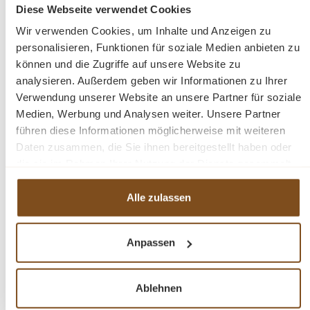
Diese Webseite verwendet Cookies
Preise inkl. MwSt. zzgl. Versandkosten
Wir verwenden Cookies, um Inhalte und Anzeigen zu
Vergleichen
personalisieren, Funktionen für soziale Medien anbieten zu
können und die Zugriffe auf unsere Website zu
In den Warenkorb
analysieren. Außerdem geben wir Informationen zu Ihrer
Verwendung unserer Website an unsere Partner für soziale
Medien, Werbung und Analysen weiter. Unsere Partner
führen diese Informationen möglicherweise mit weiteren
Daten zusammen, die Sie ihnen bereitgestellt haben oder
-18%
die sie im Rahmen Ihrer Nutzung der Dienste gesammelt
Rabatt
haben.
Tipp
Alle zulassen
Neu
Anpassen
Ablehnen