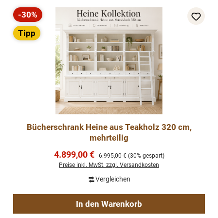
-30%
Rabatt
Tipp
Bücherschrank Heine aus Teakholz 320 cm,
mehrteilig
Verkaufspreis:
4.899,00 €
Regulärer Preis:
6.995,00 €
(30% gespart)
Preise inkl. MwSt. zzgl. Versandkosten
Vergleichen
In den Warenkorb