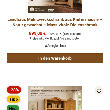
Landhaus Mehrzweckschrank aus Kiefer massiv –
Natur gewachst – Massivholz Dielenschrank
Verkaufspreis:
899,00 €
Regulärer Preis:
1.099,00 €
(18% gespart)
Preise inkl. MwSt. zzgl. Versandkosten
Vergleichen
In den Warenkorb
-28%
Rabatt
Tipp
Neu