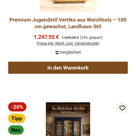
Premium Jugendstil Vertiko aus Weichholz – 100
cm gewachst, Landhaus-Stil
Verkaufspreis:
1.247,92 €
Regulärer Preis:
1.649,00 €
(24% gespart)
Preise inkl. MwSt. zzgl. Versandkosten
Vergleichen
In den Warenkorb
-20%
Rabatt
Tipp
Neu