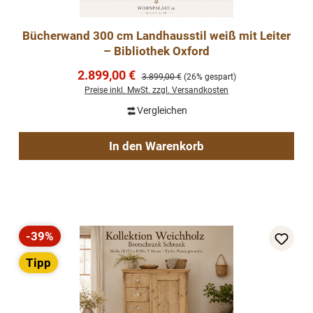
Bücherwand 300 cm Landhausstil weiß mit Leiter
– Bibliothek Oxford
Verkaufspreis:
2.899,00 €
Regulärer Preis:
3.899,00 €
(26% gespart)
Preise inkl. MwSt. zzgl. Versandkosten
Vergleichen
In den Warenkorb
-39%
Rabatt
Tipp