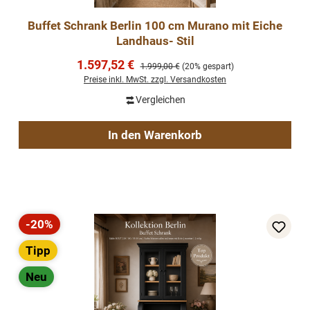
Buffet Schrank Berlin 100 cm Murano mit Eiche
Landhaus- Stil
Verkaufspreis:
1.597,52 €
Regulärer Preis:
1.999,00 €
(20% gespart)
Preise inkl. MwSt. zzgl. Versandkosten
Vergleichen
In den Warenkorb
-20%
Rabatt
Tipp
Neu