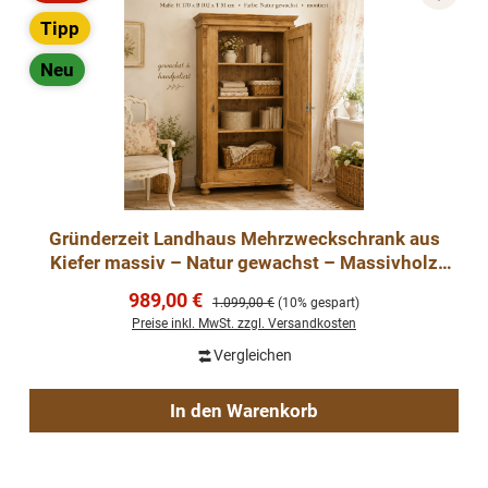
Rabatt
Tipp
Neu
Gründerzeit Landhaus Mehrzweckschrank aus
Kiefer massiv – Natur gewachst – Massivholz
Dielenschrank mit verstellbaren Einlegebödenrzeit
Verkaufspreis:
989,00 €
Regulärer Preis:
1.099,00 €
(10% gespart)
Schrank aus Weichholz
Preise inkl. MwSt. zzgl. Versandkosten
Vergleichen
In den Warenkorb