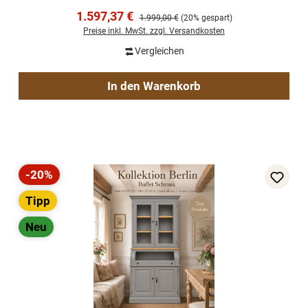
Verkaufspreis:
1.597,37 €
Regulärer Preis:
1.999,00 €
(20% gespart)
Preise inkl. MwSt. zzgl. Versandkosten
Vergleichen
In den Warenkorb
-20%
Rabatt
Tipp
Neu