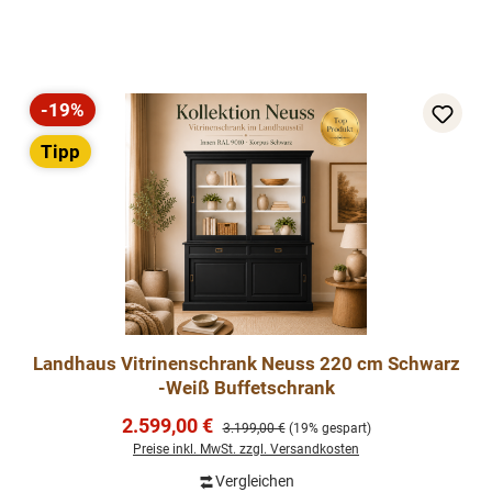
-19%
Rabatt
Tipp
Landhaus Vitrinenschrank Neuss 220 cm Schwarz
-Weiß Buffetschrank
Verkaufspreis:
2.599,00 €
Regulärer Preis:
3.199,00 €
(19% gespart)
Preise inkl. MwSt. zzgl. Versandkosten
Vergleichen