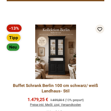
-13%
Rabatt
Tipp
Neu
Buffet Schrank Berlin 100 cm schwarz/ weiß
Landhaus- Stil
Verkaufspreis:
1.479,25 €
Regulärer Preis:
1.699,00 €
(13% gespart)
Preise inkl. MwSt. zzgl. Versandkosten