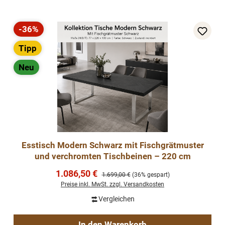
-36%
Rabatt
Tipp
Neu
Esstisch Modern Schwarz mit Fischgrätmuster
und verchromten Tischbeinen – 220 cm
Verkaufspreis:
1.086,50 €
Regulärer Preis:
1.699,00 €
(36% gespart)
Preise inkl. MwSt. zzgl. Versandkosten
Vergleichen
In den Warenkorb