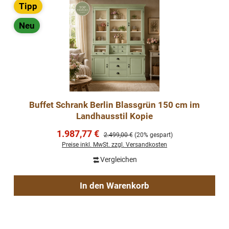
Tipp
Neu
Buffet Schrank Berlin Blassgrün 150 cm im
Landhausstil Kopie
Verkaufspreis:
1.987,77 €
Regulärer Preis:
2.499,00 €
(20% gespart)
Preise inkl. MwSt. zzgl. Versandkosten
Vergleichen
In den Warenkorb