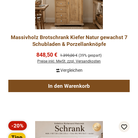
Massivholz Brotschrank Kiefer Natur gewachst 7
Schubladen & Porzellanknöpfe
Verkaufspreis:
848,50 €
Regulärer Preis:
1.399,00 €
(39% gespart)
Preise inkl. MwSt. zzgl. Versandkosten
Vergleichen
In den Warenkorb
-20%
Rabatt
Tipp