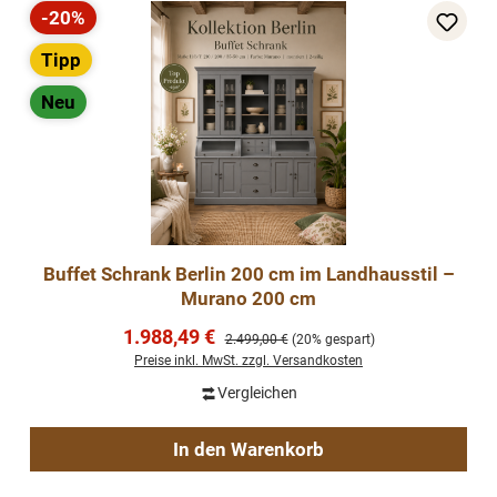
-20%
Rabatt
Tipp
Neu
Buffet Schrank Berlin 200 cm im Landhausstil –
Murano 200 cm
Verkaufspreis:
1.988,49 €
Regulärer Preis:
2.499,00 €
(20% gespart)
Preise inkl. MwSt. zzgl. Versandkosten
Vergleichen
In den Warenkorb