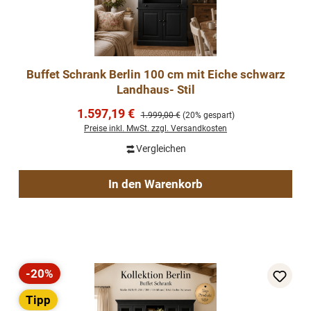
Buffet Schrank Berlin 100 cm mit Eiche schwarz
Landhaus- Stil
Verkaufspreis:
1.597,19 €
Regulärer Preis:
1.999,00 €
(20% gespart)
Preise inkl. MwSt. zzgl. Versandkosten
Vergleichen
In den Warenkorb
-20%
Rabatt
Tipp