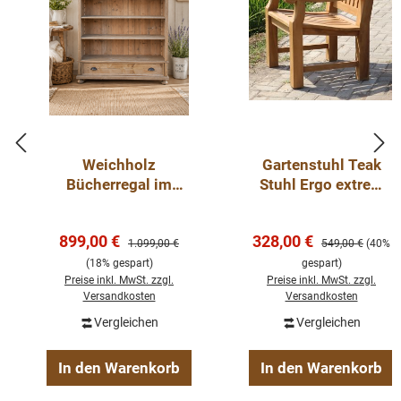
Weichholz
Gartenstuhl Teak
Bücherregal im
Stuhl Ergo extrem
Landhausstil –
Outdoor Möbel
Massivholz Regal
Verkaufspreis:
Verkaufspreis:
899,00 €
328,00 €
aus recyceltem
Regulärer Preis:
Regulärer Preis:
1.099,00 €
549,00 €
(40%
Altholz mit
(18% gespart)
gespart)
Preise inkl. MwSt. zzgl.
Schublade
Preise inkl. MwSt. zzgl.
Versandkosten
Versandkosten
Vergleichen
Vergleichen
In den Warenkorb
In den Warenkorb