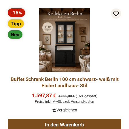
-16%
Rabatt
Tipp
Neu
Buffet Schrank Berlin 100 cm schwarz- weiß mit
Eiche Landhaus- Stil
Verkaufspreis:
1.597,87 €
Regulärer Preis:
1.899,00 €
(16% gespart)
Preise inkl. MwSt. zzgl. Versandkosten
Vergleichen
In den Warenkorb