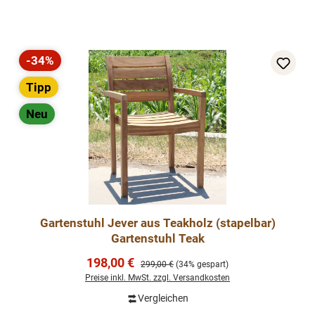
-34%
Rabatt
Tipp
Neu
Gartenstuhl Jever aus Teakholz (stapelbar)
Gartenstuhl Teak
Verkaufspreis:
198,00 €
Regulärer Preis:
299,00 €
(34% gespart)
Preise inkl. MwSt. zzgl. Versandkosten
Vergleichen