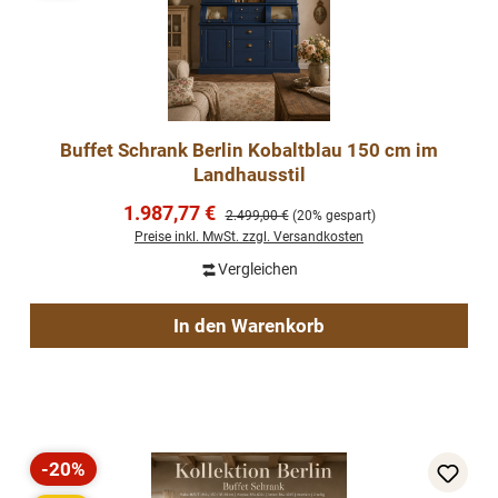
Buffet Schrank Berlin Kobaltblau 150 cm im
Landhausstil
Verkaufspreis:
1.987,77 €
Regulärer Preis:
2.499,00 €
(20% gespart)
Preise inkl. MwSt. zzgl. Versandkosten
Vergleichen
In den Warenkorb
-20%
Rabatt