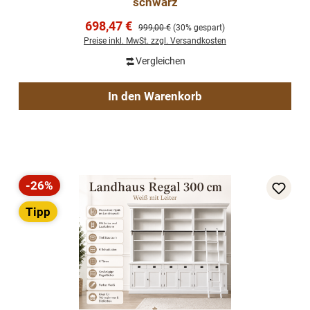
schwarz
Verkaufspreis:
698,47 €
Regulärer Preis:
999,00 €
(30% gespart)
Preise inkl. MwSt. zzgl. Versandkosten
Vergleichen
In den Warenkorb
-26%
Rabatt
Tipp