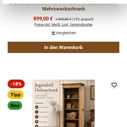
Gründerzeit Massivholz Schrank im Landhausstil-
Mehrzweckschrank
Verkaufspreis:
899,00 €
Regulärer Preis:
1.099,00 €
(18% gespart)
Preise inkl. MwSt. zzgl. Versandkosten
Vergleichen
In den Warenkorb
-18%
Rabatt
Tipp
Neu