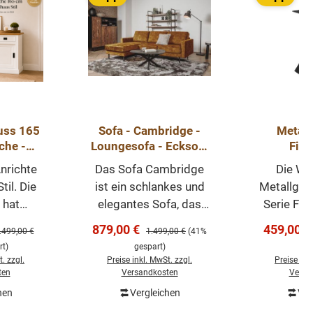
uss 165
Sofa - Cambridge -
Metall
che -
Loungesofa - Ecksofa
Fine
ndhaus
235cm in
versc
nrichte
Das Sofa Cambridge
Die Wo
mit
verschiedenen Farben
Var
il. Die
ist ein schlankes und
Metallgest
ren
- sofort lieferbar
hat
elegantes Sofa, das
Serie Fin
he
sich perfekt für
verschied
s:
Verkaufspreis:
Verkaufs
879,00 €
459,00 
egulärer Preis:
Regulärer Preis:
.499,00 €
1.499,00 €
(41%
, ist
kleinere Räume eignet.
an. Die G
t)
gespart)
ge
zbar und
Dieses Sofa besteht
aus Eisen
. zzgl.
Preise inkl. MwSt. zzgl.
Preise ink
ß. Die
aus einem 3-Sitzer-
pulverbes
ten
Versandkosten
Versa
 ist in
Sofa, einer Lounge und
sind m
hen
Vergleichen
Ver
renkorb
v. Das
einem XL-
Montage