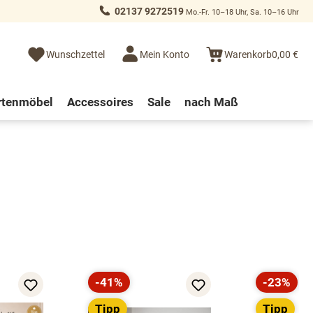
02137 9272519
Mo.-Fr. 10–18 Uhr, Sa. 10–16 Uhr
Wunschzettel
Mein Konto
Warenkorb
0,00 €
rtenmöbel
Accessoires
Sale
nach Maß
-41%
-23%
Rabatt
Rabatt
Tipp
Tipp