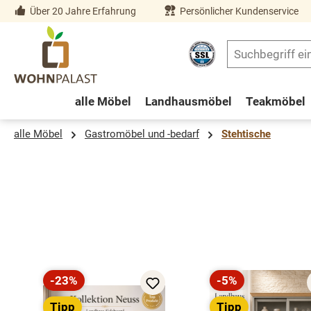
Über 20 Jahre Erfahrung
Persönlicher Kundenservice
springen
Zur Hauptnavigation springen
alle Möbel
Landhausmöbel
Teakmöbel
alle Möbel
Gastromöbel und -bedarf
Stehtische
Produktgalerie überspringen
-23%
-5%
Rabatt
Rabatt
Tipp
Tipp