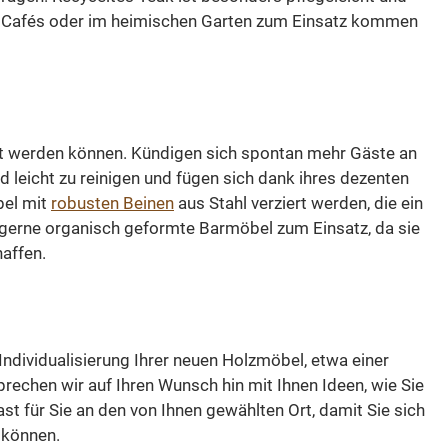
Garten dienen wird und diesem
nes Cafés oder im heimischen Garten zum Einsatz kommen
einen klassischen Stil verleihen
wird! Dieser Gartentisch ist in
verschiedenen Größen verfügbar.
Kombinieren Sie diesen Artikel mit
anderen Outdoor Möbeln aus
ut werden können. Kündigen sich spontan mehr Gäste an
unserer Kollektion! Die
leicht zu reinigen und fügen sich dank ihres dezenten
Abmessungen: H/B/T- 105/120/80
bel mit
robusten Beinen
aus Stahl verziert werden, die ein
cm / 105/140/85 / 105/200/90
 gerne organisch geformte Barmöbel zum Einsatz, da sie
Teak Holz Aluminiumschale
affen.
Individualisierung Ihrer neuen Holzmöbel, etwa einer
prechen wir auf Ihren Wunsch hin mit Ihnen Ideen, wie Sie
t für Sie an den von Ihnen gewählten Ort, damit Sie sich
 können.