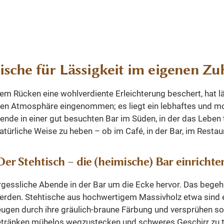
hau
oder Ihrem Cafe einen 
us, in Ihrem Restaurant
n den Warenkorb
In den Warenko
Eindruck hinterlässt und
em Cafe einen prägenden
 in
Figur macht. Durch die ei
hinterlässt und eine gute
en
Maserung ist jedes Möbe
ht. Der Stehtisch besteht
anft
Unikat. Dieses Möbelst
urbelassenem massivem
ahe
nicht nur Ihr Eigenheim
. Durch die einzigartige
ische für Lässigkeit im eigenen Z
u
Glanz erstrahlen lassen
ist jedes Möbelstück ein
Sie durch seine Langlebi
Dieses Möbelstück wird
 dem Rücken eine wohlverdiente Erleichterung beschert, hat
mit
Dauer erfreuen. Das Set b
r Ihr Eigenheim in neuem
nden Atmosphäre eingenommen; es liegt ein lebhaftes und mo
g-
einem Tisch und 2 Bar
strahlen lassen, sondern
de in einer gut besuchten Bar im Süden, in der das Leben to
et -
Abmessungen Tisch (
 seine Langlebigkeit auf
ürliche Weise zu heben – ob im Café, in der Bar, im Resta
Die
70/70/92 cm Abmes
reuen. Der Tisch ist auch
Hocker (L/B/H): 40/4
ls Bestelltisch nutzbar.
Der Stehtisch – die (heimische) Bar einrichte
Massivholz recyceltes 
gen (L/B/H): 80/80/90
s,
ivholz recyceltes Teakholz
essliche Abende in der Bar um die Ecke hervor. Das begehrte
hme
den. Stehtische aus hochwertigem Massivholz etwa sind eine 
cht
gen durch ihre gräulich-braune Färbung und versprühen so e
mit
etränken mühelos wegzustecken und schweres Geschirr zu tr