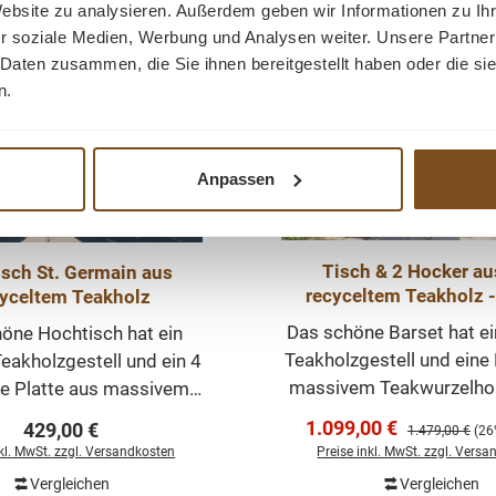
Stehtischen Barolo und
Kombinieren Sie diesen A
Website zu analysieren. Außerdem geben wir Informationen zu I
-26%
 -
Rabatt
ind aus Akazienholz der
den anderen Möbeln aus
r soziale Medien, Werbung und Analysen weiter. Unsere Partner
-
n Qualität gefertigt. Diese
Venedig-Kollektion
 Daten zusammen, die Sie ihnen bereitgestellt haben oder die s
lose
eisen schöne natürliche
Möbelkollektion Vened
n.
Teile
und Formen im Holz auf.
traditionell aus recy
nen
erkmale verleihen den
Teakholz hergestellt und
hren Charme. Die Tische
hellen weißen Was
Anpassen
r
t einem robustem Lack
abgeschlossen. Abme
 der
und haben eine massive 4
H/B/T: ca.: 110/160/90 cm Vint
raum
 6 cm starke Platte.
Teakholz Handgefertigt St
Tisch & 2 Hocker au
isch St. Germain aus
e
gen (L/B/H)= 80 x 80 x
Venedig Bar -Tisch St
recyceltem Teakholz -
cyceltem Teakholz
llig
recyceltem Teakholz, W
Outdoor
ch
Das schöne Barset hat ei
höne Hochtisch hat ein
Stehtisch
Gewicht: 46 kg
len.
Teakholzgestell und eine 
Teakholzgestell und ein 4
nen
massivem Teakwurzelhol
e Platte aus massivem
Set ist ein hochwertiges, 
z.. Dieser Tisch ist ein
Verkaufspreis:
Regulärer Preis:
1.099,00 €
429,00 €
Regulärer Preis
1.479,00 €
(26
m
Möbelstück, welches üb
wertiges, zeitloses
nkl. MwSt. zzgl. Versandkosten
Preise inkl. MwSt. zzgl. Vers
 des
Ihrem Haus, in Ihrem Re
ück, welches überall in
Vergleichen
Vergleichen