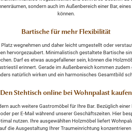
Der
n Innenräumen, sondern auch im Außenbereich einer Bar, ei
euss
können.
n
en
tigt
Bartische für mehr Flexibilität
 die
g Platz wegnehmen und daher leicht umgestellt oder versta
arbe
hervorgezaubert. Minimalistisch gestaltete Bartische sind 
am
echen. Darf es etwas ausgefallener sein, können die Holzmö
ndustriestil erinnert. Gerade im Außenbereich kommen zudem
 Sie
ders natürlich wirken und ein harmonisches Gesamtbild sch
e
d
es
Den Stehtisch online bei Wohnpalast kaufen
en
dern auch weitere Gastromöbel für Ihre Bar. Bezüglich einer 
.
h oder per E-Mail während unserer Geschäftszeiten. Hier bes
 in
timal nutzen. Ihre ausgewählten Holzmöbel liefert Wohnpalas
is
 auf die Ausgestaltung Ihrer Traumeinrichtung konzentrieren