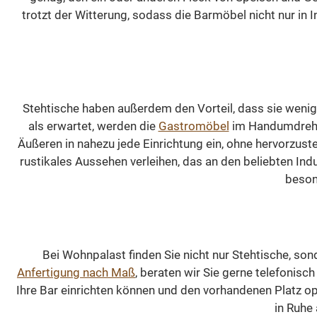
Licht durchflutet. 
trotzt der Witterung, sodass die Barmöbel nicht nur i
Vitrinenschrank N
kann ebenfalls i
sämtlichen ander
RAL-Farben angefer
werden. Sie haben
Stehtische haben außerdem den Vorteil, dass sie weni
Möglichkeit, die F
als erwartet, werden die
Gastromöbel
im Handumdrehen 
zu wählen, die 
Äußeren in nahezu jede Einrichtung ein, ohne hervorzust
besten zu Ihrer
rustikales Aussehen verleihen, das an den beliebten I
Einrichtung passt.
beson
können sogar di
Außenseite un
Innenseite dies
Schranks in
unterschiedlich
Bei Wohnpalast finden Sie nicht nur Stehtische, son
Farben gestalten
Anfertigung nach Maß
, beraten wir Sie gerne telefonisc
Dieses Modell ist
Ihre Bar einrichten können und den vorhandenen Platz op
Breiten von 100 b
in Ruhe