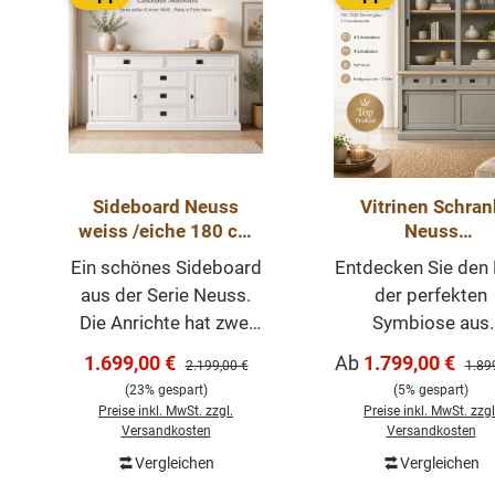
Sideboard Neuss
Vitrinen Schran
weiss /eiche 180 cm
Neuss
mit Schiebetüren im
zementgraueiche
Ein schönes Sideboard
Entdecken Sie den 
Landhaus Stil
120 cm -
aus der Serie Neuss.
der perfekten
Buffetschrank Gr
Die Anrichte hat zwei
Symbiose aus
& Varianten wähl
praktische Klapptüren,
Landhausstil un
Verkaufspreis:
Verkaufspreis:
1.699,00 €
Ab
1.799,00 €
Regulärer Preis:
Regul
2.199,00 €
1.89
ist vielseitig nutzbar.
zeitgenössische
(23% gespart)
(5% gespart)
Mit fünf Schubladen.
Akzenten im
Preise inkl. MwSt. zzgl.
Preise inkl. MwSt. zzgl
Unsere Anrichte in 180
Vitrinenschrank Ne
Versandkosten
Versandkosten
cm im angesagten
Präsentieren un
Vergleichen
Vergleichen
In den Warenkorb
Landhaus-Stil hat eine
Aufbewahren i