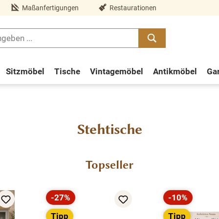
Maßanfertigungen
Restaurationen
Sitzmöbel
Tische
Vintagemöbel
Antikmöbel
Ga
Stehtische
Topseller
-27%
-10%
Rabatt
Rabatt
Tipp
Tipp