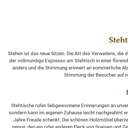
Sideboards zur Sc
Ihrem Ha
I
stellen. Die
oder Ihr
Schiebetüren sind
Eindruck 
Aluminiumschien
Figur mac
montiert, gleiten s
aus nat
und erzeugen bein
Teakholz
Steht
den Eindruck z
Maserung 
schweben. Die
Unikat. 
Stehen ist das neue Sitzen. Die Art des Verweilens, die
Schubladen sind 
nicht nu
der vollmundige Espresso am Stehtisch in einer flirre
einer Soft-Closin
Glanz er
anders und die Stimmung erinnert an sommerliche Aben
Funktion ausgestatt
Sie durch
Stimmung der Besucher auf nat
moderner Luxus. 
Dauer erf
Seiten des
optimal a
Oberschranks
Abmessun
bestehen aus Gla
cm Mass
Stehtische rufen liebgewonnene Erinnerungen an unverg
was eine angene
sondern kann im eigenen Zuhause leicht nachgeahmt wer
Aussicht ermögli
Jahre Freude schenkt. Die schönen Holzmöbel überzeu
und den Schrank 
genug, den ein oder anderen Fleck von Speisen und G