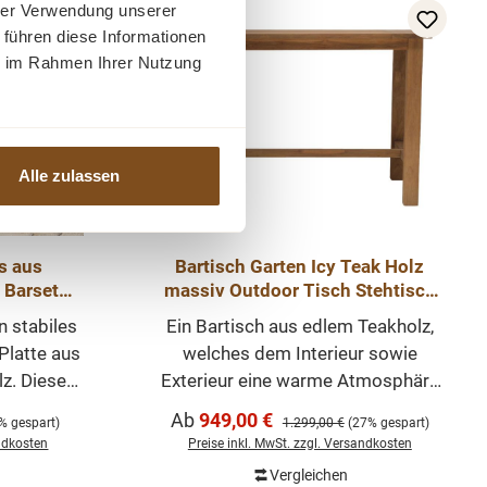
rtikel mit
hrer Verwendung unserer
-27%
Rabatt
 unserer
 führen diese Informationen
Tipp
! Die
ie im Rahmen Ihrer Nutzung
ig wird
celtem
 mit einer
chung
Alle zulassen
ssungen
age
ahlgestell
s aus
Bartisch Garten Icy Teak Holz
ehtisch
 Barset
massiv Outdoor Tisch Stehtisch
hite Wash
Teak Möbel
n stabiles
Ein Bartisch aus edlem Teakholz,
Platte aus
welches dem Interieur sowie
z. Dieses
Exterieur eine warme Atmosphäre
rustikales
verleiht, wobei ihre gute Qualität sie
Verkaufspreis:
Ab
949,00 €
:
Regulärer Preis:
% gespart)
1.299,00 €
(27% gespart)
erall in
besonders langlebig macht.
andkosten
Preise inkl. MwSt. zzgl. Versandkosten
staurant
Dieser hat zudem eine
Vergleichen