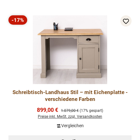
-17%
Rabatt
Schreibtisch-Landhaus Stil – mit Eichenplatte -
verschiedene Farben
Verkaufspreis:
899,00 €
Regulärer Preis:
1.079,00 €
(17% gespart)
Preise inkl. MwSt. zzgl. Versandkosten
Vergleichen