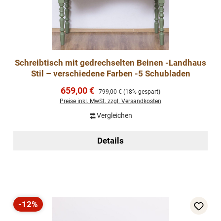
Schreibtisch mit gedrechselten Beinen -Landhaus
Stil – verschiedene Farben -5 Schubladen
Verkaufspreis:
659,00 €
Regulärer Preis:
799,00 €
(18% gespart)
Preise inkl. MwSt. zzgl. Versandkosten
Vergleichen
Details
-12%
Rabatt