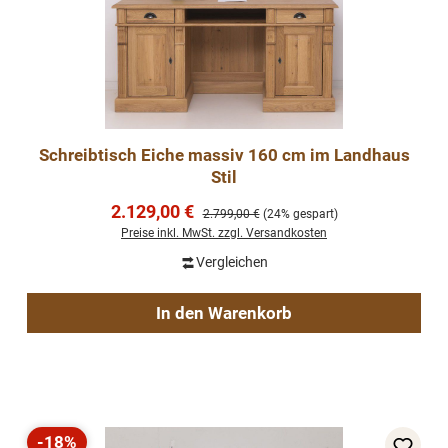
Schreibtisch Eiche massiv 160 cm im Landhaus
Stil
Verkaufspreis:
2.129,00 €
Regulärer Preis:
2.799,00 €
(24% gespart)
Preise inkl. MwSt. zzgl. Versandkosten
Vergleichen
In den Warenkorb
-18%