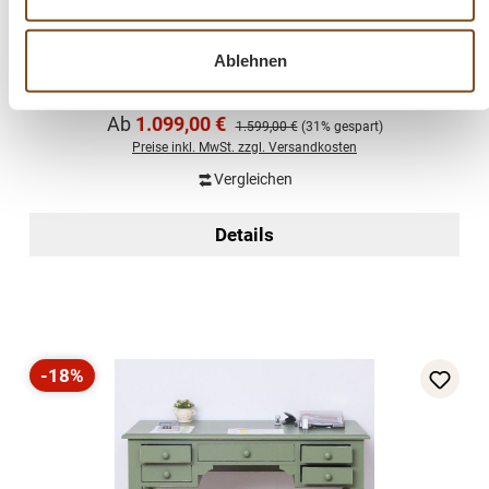
Ablehnen
Schreibtisch Landhaus Stil – mit Eichenplatte -
verschiedene Farben
Verkaufspreis:
Ab
1.099,00 €
Regulärer Preis:
1.599,00 €
(31% gespart)
Preise inkl. MwSt. zzgl. Versandkosten
Vergleichen
Details
-18%
Rabatt