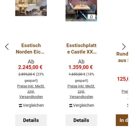
Esstisch
Esstischplatt
Norden Eiche
e Castle XXL
Runder
- Stärke: 45-
aus
aus E
Verkaufspreis:
Verkaufspreis:
Ab
Ab
48mm
Eichenholz
2.245,00 €
1.359,00 €
Regulärer Preis:
Regulärer Preis:
Eichentisch
80 mm Stark
2.899,00 €
(23%
1.659,00 €
(18%
massiv mit
Verkau
125,0
gespart)
gespart)
Holzgestell
Preise inkl. MwSt.
Preise inkl. MwSt.
zzgl.
zzgl.
Preise
Versandkosten
Versandkosten
V
Vergleichen
Vergleichen
Details
Details
In d