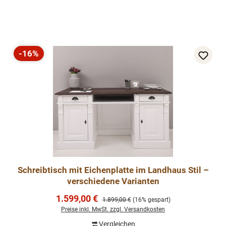
-16%
Rabatt
Schreibtisch mit Eichenplatte im Landhaus Stil –
verschiedene Varianten
Verkaufspreis:
1.599,00 €
Regulärer Preis:
1.899,00 €
(16% gespart)
Preise inkl. MwSt. zzgl. Versandkosten
Vergleichen