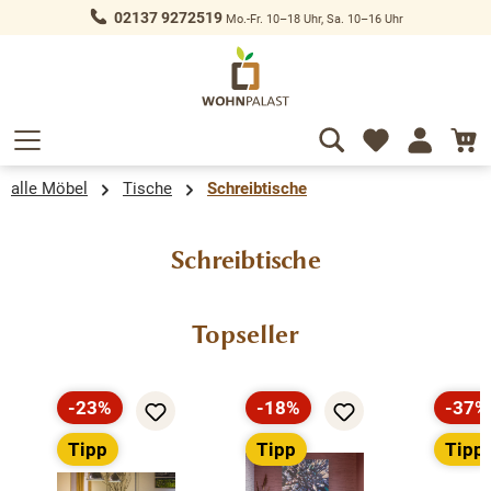
02137 9272519
Mo.-Fr. 10–18 Uhr, Sa. 10–16 Uhr
alt springen
alle Möbel
Tische
Schreibtische
Schreibtische
Produktgalerie überspringen
Topseller
-23%
-18%
-37%
Rabatt
Rabatt
Rabat
Tipp
Tipp
Tipp