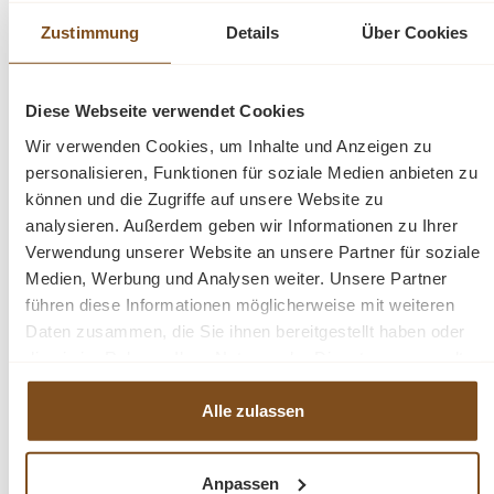
verschiedene Farben
Zustimmung
Details
Über Cookies
Verkaufspreis:
1.399,00 €
Regulärer Preis:
1.599,00 €
(13% gespart)
Preise inkl. MwSt. zzgl. Versandkosten
Vergleichen
Diese Webseite verwendet Cookies
Wir verwenden Cookies, um Inhalte und Anzeigen zu
Details
personalisieren, Funktionen für soziale Medien anbieten zu
können und die Zugriffe auf unsere Website zu
analysieren. Außerdem geben wir Informationen zu Ihrer
Verwendung unserer Website an unsere Partner für soziale
Medien, Werbung und Analysen weiter. Unsere Partner
-31%
führen diese Informationen möglicherweise mit weiteren
Rabatt
Daten zusammen, die Sie ihnen bereitgestellt haben oder
die sie im Rahmen Ihrer Nutzung der Dienste gesammelt
haben.
Alle zulassen
Anpassen