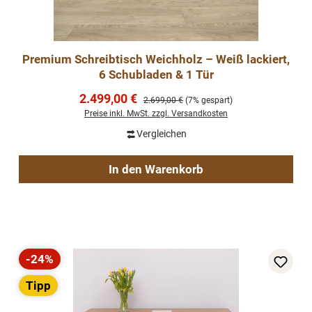
Premium Schreibtisch Weichholz – Weiß lackiert,
6 Schubladen & 1 Tür
Verkaufspreis:
2.499,00 €
Regulärer Preis:
2.699,00 €
(7% gespart)
Preise inkl. MwSt. zzgl. Versandkosten
Vergleichen
In den Warenkorb
-24%
Rabatt
Tipp