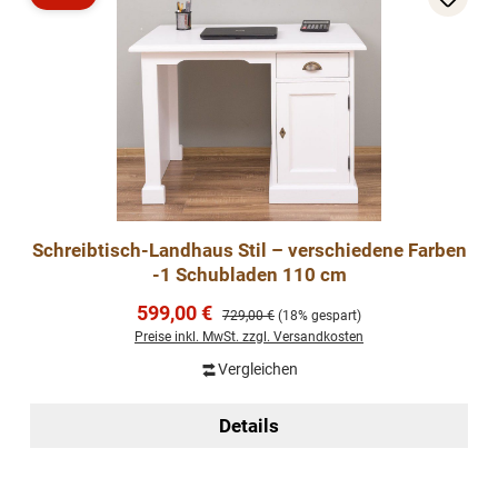
Rabatt
Schreibtisch-Landhaus Stil – verschiedene Farben
-1 Schubladen 110 cm
Verkaufspreis:
599,00 €
Regulärer Preis:
729,00 €
(18% gespart)
Preise inkl. MwSt. zzgl. Versandkosten
Vergleichen
Details