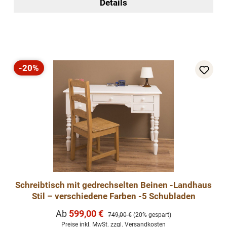
Details
-20%
Rabatt
Schreibtisch mit gedrechselten Beinen -Landhaus
Stil – verschiedene Farben -5 Schubladen
Verkaufspreis:
Ab
599,00 €
Regulärer Preis:
749,00 €
(20% gespart)
Preise inkl. MwSt. zzgl. Versandkosten