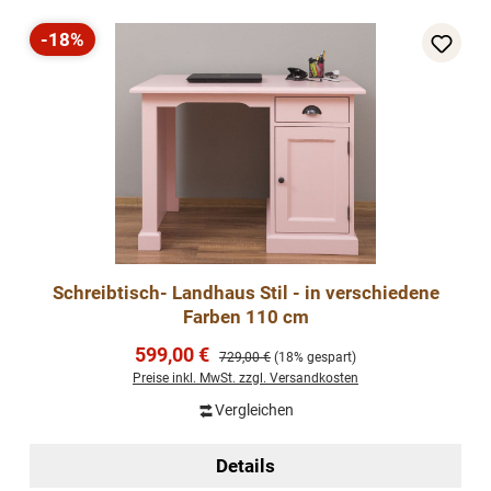
-18%
Rabatt
Schreibtisch- Landhaus Stil - in verschiedene
Farben 110 cm
Verkaufspreis:
599,00 €
Regulärer Preis:
729,00 €
(18% gespart)
Preise inkl. MwSt. zzgl. Versandkosten
Vergleichen
Details