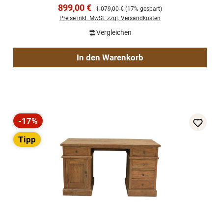
Verkaufspreis:
899,00 €
Regulärer Preis:
1.079,00 €
(17% gespart)
Preise inkl. MwSt. zzgl. Versandkosten
Vergleichen
In den Warenkorb
-17%
Rabatt
Tipp