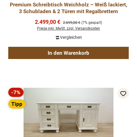
Premium Schreibtisch Weichholz – Weiß lackiert,
3 Schubladen & 2 Türen mit Regalbrettern
Verkaufspreis:
2.499,00 €
Regulärer Preis:
2.699,00 €
(7% gespart)
Preise inkl. MwSt. zzgl. Versandkosten
Vergleichen
In den Warenkorb
-7%
Rabatt
Tipp