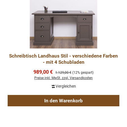
Schreibtisch Landhaus Stil - verschiedene Farben
- mit 4 Schubladen
Verkaufspreis:
989,00 €
Regulärer Preis:
1.129,00 €
(12% gespart)
Preise inkl. MwSt. zzgl. Versandkosten
Vergleichen
In den Warenkorb