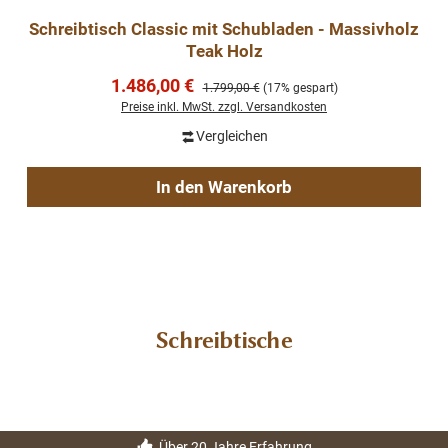
Schreibtisch Classic mit Schubladen - Massivholz
Teak Holz
Verkaufspreis:
1.486,00 €
Regulärer Preis:
1.799,00 €
(17% gespart)
Preise inkl. MwSt. zzgl. Versandkosten
Vergleichen
In den Warenkorb
Schreibtische
Über 20 Jahre Erfahrung