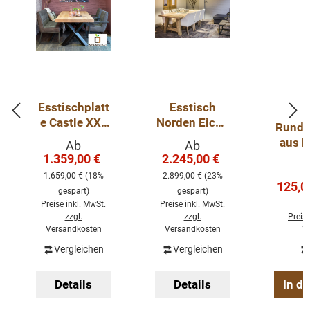
Esstischplatt
Esstisch
e Castle XXL
Norden Eiche
Runder
aus
- Stärke: 45-
aus E
Verkaufspreis:
Verkaufspreis:
Ab
Ab
Eichenholz
48mm
1.359,00 €
2.245,00 €
Regulärer Preis:
Regulärer Preis:
80 mm Stark
Eichentisch
1.659,00 €
(18%
2.899,00 €
(23%
massiv mit
Verkau
125,0
gespart)
gespart)
Holzgestell
Preise inkl. MwSt.
Preise inkl. MwSt.
zzgl.
zzgl.
Preise
Versandkosten
Versandkosten
V
Vergleichen
Vergleichen
Details
Details
In d