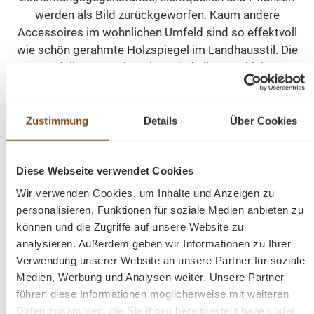
werden als Bild zurückgeworfen. Kaum andere
Accessoires im wohnlichen Umfeld sind so effektvoll
wie schön gerahmte Holzspiegel im Landhausstil. Die
Modelle von Wohnpalast sind allesamt kleine
Schmuckstücke und Blickfänge fürs Badezimmer, die
Diele, das Schlafzimmer und auch für das Wohnzimmer.
Die Rahmen sind dabei hochwertig von Hand gefertigt.
Zustimmung
Details
Über Cookies
Faszinierende Wohnaccessoires
Diese Webseite verwendet Cookies
Spiegelnde Flächen haben die Menschen von jeher
Wir verwenden Cookies, um Inhalte und Anzeigen zu
fasziniert. Schon im antiken Mythos verliebte sich
personalisieren, Funktionen für soziale Medien anbieten zu
Narziss in sein eigenes Spiegelbild und verstarb
können und die Zugriffe auf unsere Website zu
schließlich, weil er es nicht erreichen konnte. Im Märchen
analysieren. Außerdem geben wir Informationen zu Ihrer
und in der Literatur setzen geheimnisvolle Wandspiegel
Verwendung unserer Website an unsere Partner für soziale
verhängnisvolle Ereignisse in Gang. Der Spiegel ist ein
Medien, Werbung und Analysen weiter. Unsere Partner
Symbol für die Eitelkeit, aber auch für das Abbild der
führen diese Informationen möglicherweise mit weiteren
Daten zusammen, die Sie ihnen bereitgestellt haben oder
Seele und für Klugheit, Selbsterkenntnis und Wahrheit.