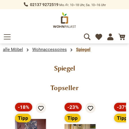
02137 9272519
Mo.-Fr. 10–18 Uhr, Sa. 10–16 Uhr
alt springen
alle Möbel
Wohnaccessoires
Spiegel
Spiegel
Produktgalerie überspringen
Topseller
-18%
-23%
-37%
Rabatt
Rabatt
Rabat
Tipp
Tipp
Tipp