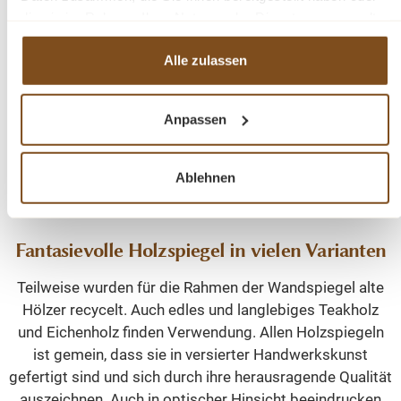
die sie im Rahmen Ihrer Nutzung der Dienste gesammelt
Die Bezeichnung dieses Accessoires kommt vom
haben.
lateinischen Wort „speculum“ und bedeutet Abbild. Der
Alle zulassen
englische „mirror“ hat sogar etwas mit dem Mirakel und
der Magie zu tun. Die schönen und hochwertigen
Holzspiegel von Wohnpalast bilden ab und rahmen das
Anpassen
Abgebildete gleichzeitig ein. Ein Strauß Narzissen oder
Tulpen vor einem solchen Spiegel zeigt sich in doppelter
Pracht und Ihnen wird die Reflexion ein Lächeln ins
Ablehnen
Gesicht zaubern, wenn Sie daran vorübergehen.
Fantasievolle Holzspiegel in vielen Varianten
Teilweise wurden für die Rahmen der Wandspiegel alte
Hölzer recycelt. Auch edles und langlebiges Teakholz
und Eichenholz finden Verwendung. Allen Holzspiegeln
ist gemein, dass sie in versierter Handwerkskunst
gefertigt sind und sich durch ihre herausragende Qualität
auszeichnen. Auch in optischer Hinsicht beeindrucken