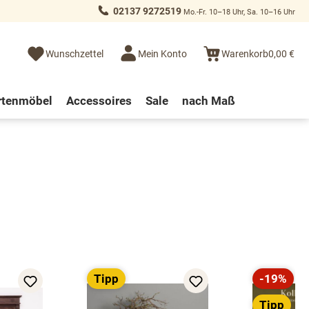
02137 9272519
Mo.-Fr. 10–18 Uhr, Sa. 10–16 Uhr
Wunschzettel
Mein Konto
Warenkorb
0,00 €
rtenmöbel
Accessoires
Sale
nach Maß
Tipp
-19%
Rabatt
Tipp