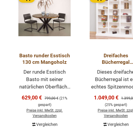
Basto runder Esstisch
Dreifaches
130 cm Mangoholz
Bücherregal
Landhausstil a
Der runde Esstisch
Dieses dreifach
Massivholz Kiefe
Basto mit seiner
Bücherregal ist e
individuell &
natürlichen Oberfläche
echtes Spitzenmod
hochwertig wei
besteht aus einer
spektakulär,
Verkaufspreis:
Verkaufspreis:
629,00 €
1.049,00 €
Regulärer Preis:
Regulär
799,00 €
(21%
1.399,0
massiver
beeindruckend und
gespart)
(25% gespart)
Mangoholzplatte. Das
zeitloser Elegan
Preise inkl. MwSt. zzgl.
Preise inkl. MwSt. zzgl
stylische schwarzes
Gefertigt aus 10
Versandkosten
Versandkosten
Untergestell aus Stahl
massivem Kiefernh
Vergleichen
Vergleichen
In den Warenkorb
In den Warenk
wirkt sehr elegant.
überzeugt es dur