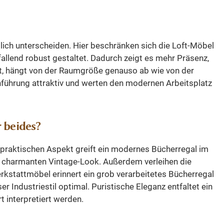
• 6 Unterschränke mit insgesamt
12 Türen • Ausziehbare
Ablagefläche über dem Sockel •
utlich unterscheiden. Hier beschränken sich die Loft-Möbel
Mehrere verstellbare Regalböden •
fallend robust gestaltet. Dadurch zeigt es mehr Präsenz,
Hohe Stabilität durch massive
t, hängt von der Raumgröße genauso ab wie von der
Konstruktion • Premium Qualität –
führung attraktiv und werten den modernen Arbeitsplatz
langlebige Verarbeitung • Lieferung
in 6 Modulen • Montagefreundlicher
Aufbau • Garantie: 2 Jahre Diese
massive Bibliothekswand ist mehr
r beides?
als ein Bücherregal – sie ist ein
architektonisches Möbelstück. Mit
n praktischen Aspekt greift ein modernes Bücherregal im
enormem Stauraum, durchdachter
em charmanten Vintage-Look. Außerdem verleihen die
Funktionalität und klassischer
kstattmöbel erinnert ein grob verarbeitetes Bücherregal
Eleganz eignet sie sich perfekt für
Industriestil optimal. Puristische Eleganz entfaltet ein
anspruchsvolle Wohn- und
t interpretiert werden.
Arbeitsbereiche. Wer Platz, Qualität
und Präsenz sucht, findet hier eine