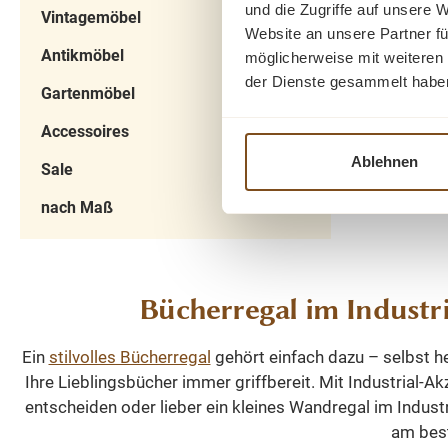
und die Zugriffe auf unsere 
stilvoll
Vintagemöbel
Website an unsere Partner fü
Konst
Antikmöbel
möglicherweise mit weiteren
massive
der Dienste gesammelt habe
Paneel
Gartenmöbel
gefertigt
Accessoires
eignet
Ablehnen
lackier
Sale
Stabilität
nach Maß
gleichm
Ob
hochwert
Lack p
Bücherregal im Industr
Dadurch
gleic
Ein
stilvolles Bücherregal
gehört einfach dazu – selbst heu
Oberfläch
Ihre Lieblingsbücher immer griffbereit. Mit Industrial-
Gleichzeit
entscheiden oder lieber ein kleines Wandregal im Indust
lang
am best
Beschicht