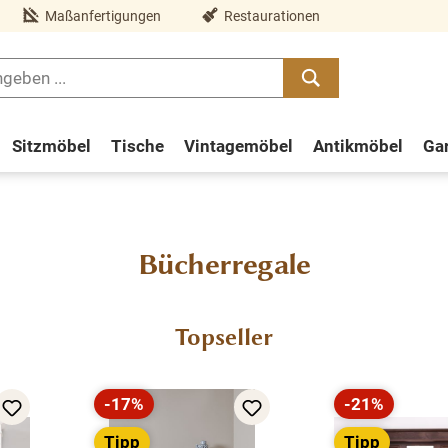
Maßanfertigungen
Restaurationen
Sitzmöbel
Tische
Vintagemöbel
Antikmöbel
Ga
Bücherregale
Topseller
-17%
-21%
Rabatt
Rabatt
Tipp
Tipp