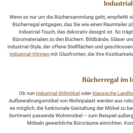
Industria
imposa
Möbels
Wenn es nur um die Büchersammlung geht, empfiehlt sich
Highligh
Bücherregal entgegen, das Sie wie einen Raumteiler pl
Bibli
Industrial-Touch, das dekorativ designt ist. So tr
Arbeits
Büromaterialien zu den Büchern. Bildbände, Gläser un
Montage 
Industrial-Style, der offene Stellflächen und geschlosse
Einheit
Industrial-Vitrinen
mit Glasfronten, die Ihre Kostbarkeit
Bücherreg
vormontie
Ausrichtu
Bücherregal im I
die final
unkompl
Ob nun
Industrial-Stilmöbel
oder
klassische Land
Andere A
Aufbewahrungsmöbel von Wohnpalast werden aus robuste
es möglich, die funktionale Gestaltung der Möbel zu be
Sonderanf
Sortiment passende Wohnmöbel – zum Beispiel außergew
Bitte fra
Möbeln gewerbliche Büroräume einrichten. Konta