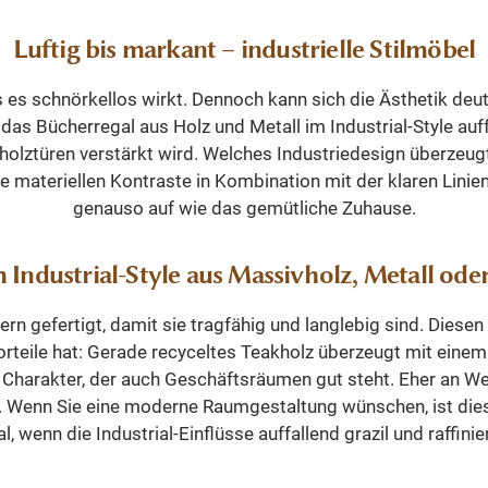
lichen Gebrauch eignet.
gen: H/B/T: 250 × 216 ×
Luftig bis markant – industrielle Stilmöbel
ss es schnörkellos wirkt. Dennoch kann sich die Ästhetik de
iven Bogenabschlüssen
t das Bücherregal aus Holz und Metall im Industrial-Style auf
e offene Regalfächer für
olztüren verstärkt wird. Welches Industriedesign überzeug
her und Dekoration
materiellen Kontraste in Kombination mit der klaren Linien
chränke mit Türen für
hen, versteckten Stauraum
genauso auf wie das gemütliche Zuhause.
l für große Wände in
immern, Büros oder
 Industrial-Style aus Massivholz, Metall ode
heken harmonisches und
tatives Design Gewicht
n gefertigt, damit sie tragfähig und langlebig sind. Diese
ahre Garantie Dieses
orteile hat: Gerade recyceltes Teakholz überzeugt mit ein
rtige Bücherregal-Set
arakter, der auch Geschäftsräumen gut steht. Eher an Wer
det elegantes Design,
. Wenn Sie eine moderne Raumgestaltung wünschen, ist dieser 
ügigen Stauraum und
 wenn die Industrial-Einflüsse auffallend grazil und raffinier
rtige Materialien. Die
ativen Bögen und die