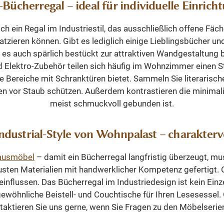
l-Bücherregal – ideal für individuelle Einrich
nte Höhe machen das
tück zu einem echten
 ein Regal im Industriestil, das ausschließlich offene Fäc
t für große Wohnräume,
atzieren können. Gibt es lediglich einige Lieblingsbücher 
otheken oder stilvolle
ägt es auch spärlich bestückt zur attraktiven Wandgestaltun
zimmer. Lieferung und
d Elektro-Zubehör teilen sich häufig im Wohnzimmer einen 
Das Regal wird in zwei
ne Bereiche mit Schranktüren bietet. Sammeln Sie literarische
en geliefert. Die beiden
en vor Staub schützen. Außerdem kontrastieren die minimalis
ale sind bereits als Set
meist schmuckvoll gebunden ist.
rt, wodurch eine perfekte
ng gewährleistet ist und
ndustrial-Style von Wohnpalast – charakter
e Aufstellung schnell und
iziert erfolgen kann.
hausmöbel
– damit ein Bücherregal langfristig überzeugt, mu
bmessungen, Farben und
n Materialien mit handwerklicher Kompetenz gefertigt. Of
Holzarten sowie
einflussen. Das Bücherregal im Industriedesign ist kein Ei
ertigungen sind möglich.
öhnliche Beistell- und Couchtische für Ihren Lesesessel
gen Sie uns – wir beraten
ktieren Sie uns gerne, wenn Sie Fragen zu den Möbelserien
Sie gerne.