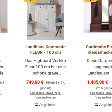
Landhaus Kommode
Garderobe Ei
FLEUR - 100 cm
Kleiderhack
us
Spiege
e
Das Higboard Vertiko
Diese Garder
r –
in
Fleur 100 cm hat eine
angesag
ell:
schöne graue
Landhausstil 
ss
Holzplatte, die diesem
hochwerti
Verkaufspreis:
Verkaufsprei
749,00 €
1.495,00 €
er Preis:
Regulärer Preis:
R
0 €
899,00 €
(17%
1
 von
Möbelstück einen
zeitloses Möb
gespart)
(21% gespar
z.
romantischen und
welches beim 
.
Preise inkl. MwSt. zzgl.
Preise inkl. MwSt
0%
ländlichen Look
Ihres Hauses
Versandkosten
Versandkos
olz,
verleiht! Der Schrank
prägenden Ei
Vergleichen
Vergleic
orb
In den Warenkorb
In den Wa
ch
enthält zwei Türen und
hinterlässt u