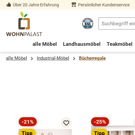
Über 20 Jahre Erfahrung
Persönlicher Kundenservice
springen
Zur Hauptnavigation springen
alle Möbel
Landhausmöbel
Teakmöbel
alle Möbel
Industrial-Möbel
Bücherregale
Produktgalerie überspringen
-21%
-25%
Rabatt
Rabatt
Tipp
Tipp