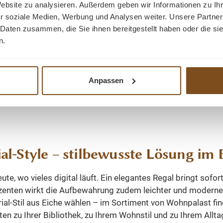
Website zu analysieren. Außerdem geben wir Informationen zu I
e Leseecken. Die stabile
großzügigen Stauraum Li
r soziale Medien, Werbung und Analysen weiter. Unsere Partner
ruktion besteht aus
3 Teilen – kinderleicht
 Daten zusammen, die Sie ihnen bereitgestellt haben oder die s
m Kiefernholz, während
Perfekt für Wohnzi
n.
e und Details aus MDF
Esszimmer oder Büro 
 sind. Diese Kombination
Garantie Fazit: Ein Möbelstück, das
 sich hervorragend für
Stil, Funktion und Platz
Anpassen
te Möbel und sorgt für
vereint. Ideal, um Ord
, präzise Details und eine
schaffen und gleichzei
äßige Oberfläche. Die
stilvolles Statement zu s
erflächen sind mit
Wohnzimmer, Büro oder 
igem, wasserbasiertem
bekommt sofort ein U
rofessionell veredelt.
ial-Style – stilbewusste Lösung 
 entsteht eine glatte,
hmäßige und elegante
te, wo vieles digital läuft. Ein elegantes Regal bringt sofor
e mit angenehmer Haptik.
Akzenten wirkt die Aufbewahrung zudem leichter und moderne
ig handelt es sich um eine
rial-Stil aus Eiche wählen – im Sortiment von Wohnpalast fin
lebige und moderne
en zu Ihrer Bibliothek, zu Ihrem Wohnstil und zu Ihrem Allta
ung, die sich optimal für