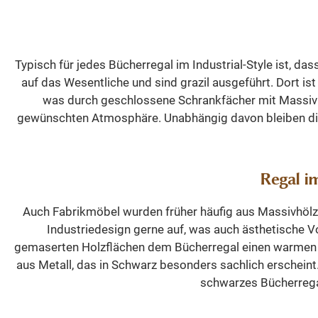
den täg
Abmessun
38 cm 2 hohe Bücherregale mit
Typisch für jedes Bücherregal im Industrial-Style ist, da
dekorat
auf das Wesentliche und sind grazil ausgeführt. Dort is
großzügig
was durch geschlossene Schrankfächer mit Massivh
Büc
gewünschten Atmosphäre. Unabhängig davon bleiben die 
Unters
zusätzlic
idea
Wohnz
Regal im
Bibliot
repräsen
Auch Fabrikmöbel wurden früher häufig aus Massivhölzer
120 kg 2 J
Industriedesign gerne auf, was auch ästhetische V
hochwe
gemaserten Holzflächen dem Bücherregal einen warmen Ch
verbin
aus Metall, das in Schwarz besonders sachlich erscheint
großz
schwarzes Bücherregal,
hochwe
dekor