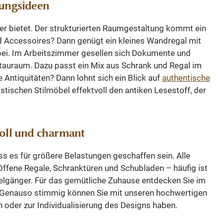
tungsideen
Lösung fürs Leben. Dieses
Bücherregal ist mehr als ein
her bietet. Der strukturierten Raumgestaltung kommt ein
Möbelstück – es ist ein
und Accessoires? Dann genügt ein kleines Wandregal mit
funktionales Unikat, das Wärme, Stil
g bei. Im Arbeitszimmer gesellen sich Dokumente und
und praktische Nutzung kombiniert.
Stauraum. Dazu passt ein Mix aus Schrank und Regal im
Die klappbare Arbeitsplatte
 Antiquitäten? Dann lohnt sich ein Blick auf
authentische
eröffnet neue Möglichkeiten und
tischen Stilmöbel effektvoll den antiken Lesestoff, der
macht es ideal für Wohnräume,
Homeoffice oder kreative Bereiche.
Hochwertig gefertigt, langlebig und
voll und charmant
voll Charakter – ein Statement für
alle, die besondere Möbel lieben.
ss es für größere Belastungen geschaffen sein. Alle
Dieses Regal kann in verschiedenen
fene Regale, Schranktüren und Schubladen – häufig ist
Größen und Farben hergestellt
nzelgänger. Für das gemütliche Zuhause entdecken Sie im
werden.
. Genauso stimmig können Sie mit unseren hochwertigen
 oder zur Individualisierung des Designs haben.