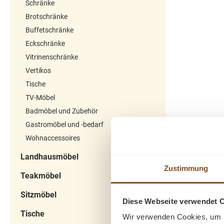
Schränke
Deko
Eleganz und
Brotschränke
Sammlers
Einzigartigkeit
Buffetschränke
eine sti
bereichert. Liefer
Lieblin
Eckschränke
ohne Dekoration
sorgen die
Vitrinenschränke
dafür, d
Vertikos
ordentli
Tische
werden k
TV-Möbel
Bogena
Badmöbel und Zubehör
Bereich 
Gastromöbel und -bedarf
besond
Wohnaccessoires
Wirkung 
hochwe
Landhausmöbel
Möbel
Zustimmung
Teakmöbel
monume
eignet si
Sitzmöbel
Diese Webseite verwendet 
gut f
Tische
Wir verwenden Cookies, um I
Biblioth