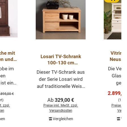
che mit
Vitrine
Losari TV-Schrank
en und
Neuss 
100-130 cm
l
Landh
obe im
Die Verb
unbearbeitetes
Dieser TV-Schrank aus
Teakholz
ten
Glasfr
der Serie Losari wird
ist ein
gerä
auf traditionelle Weise
ges,
Schublad
s:
Verkaufs
2.899,0
aus Teakholz
egulärer Preis:
.895,00 €
elstück,
eine ha
Regulärer Preis:
Ab
329,00 €
hergestellt. Das
t)
(19% 
betreten
Balance
. zzgl.
Preise inkl. MwSt. zzgl.
Preise ink
gealterte Holz verleiht
 einen
Ästhe
ten
Versandkosten
Versa
diesem Fernseh-
ndruck
Zweckmäß
hen
Vergleichen
Ver
Schrank seinen
renkorb
In de
nd eine
Vitrinen S