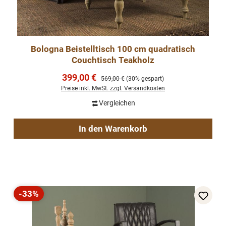
Bologna Beistelltisch 100 cm quadratisch
Couchtisch Teakholz
Verkaufspreis:
399,00 €
Regulärer Preis:
569,00 €
(30% gespart)
Preise inkl. MwSt. zzgl. Versandkosten
Vergleichen
In den Warenkorb
-33%
Rabatt