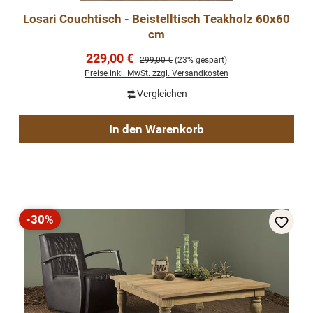
Losari Couchtisch - Beistelltisch Teakholz 60x60
cm
Verkaufspreis:
229,00 €
Regulärer Preis:
299,00 €
(23% gespart)
Preise inkl. MwSt. zzgl. Versandkosten
Vergleichen
In den Warenkorb
-30%
Rabatt