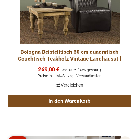
Bologna Beistelltisch 60 cm quadratisch
Couchtisch Teakholz Vintage Landhausstil
Verkaufspreis:
269,00 €
Regulärer Preis:
399,00 €
(33% gespart)
Preise inkl. MwSt. zzgl. Versandkosten
Vergleichen
In den Warenkorb