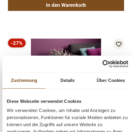
In den Warenkorb
-27%
Rabatt
Zustimmung
Details
Über Cookies
Diese Webseite verwendet Cookies
Wir verwenden Cookies, um Inhalte und Anzeigen zu
Landhaus Couchtisch Fleur 60 cm
personalisieren, Funktionen für soziale Medien anbieten zu
können und die Zugriffe auf unsere Website zu
Verkaufspreis:
219,00 €
Regulärer Preis:
299,00 €
(27% gespart)
analysieren. Außerdem geben wir Informationen zu Ihrer