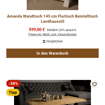
Amanda Wandtisch 145 cm Flurtisch Beistelltisch
Landhausstil
Verkaufspreis:
599,00 €
Regulärer Preis:
929,00 €
(36% gespart)
Preise inkl. MwSt. zzgl. Versandkosten
Vergleichen
In den Warenkorb
-38%
Rabatt
Tipp