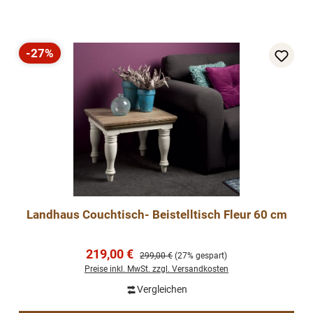
-27%
Rabatt
Landhaus Couchtisch- Beistelltisch Fleur 60 cm
Verkaufspreis:
219,00 €
Regulärer Preis:
299,00 €
(27% gespart)
Preise inkl. MwSt. zzgl. Versandkosten
Vergleichen