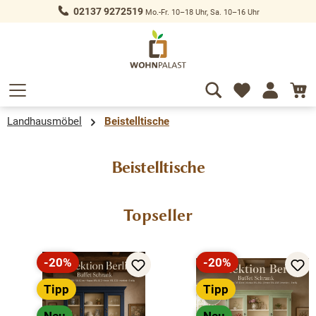
02137 9272519
Mo.-Fr. 10–18 Uhr, Sa. 10–16 Uhr
alt springen
Landhausmöbel
Beistelltische
Beistelltische
Produktgalerie überspringen
Topseller
-20%
-20%
Rabatt
Rabatt
Tipp
Tipp