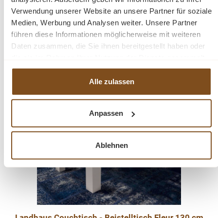
Preise inkl. MwSt. zzgl. Versandkosten
Verwendung unserer Website an unsere Partner für soziale
Vergleichen
Medien, Werbung und Analysen weiter. Unsere Partner
führen diese Informationen möglicherweise mit weiteren
In den Warenkorb
Daten zusammen, die Sie ihnen bereitgestellt haben oder
die sie im Rahmen Ihrer Nutzung der Dienste gesammelt
haben.
Alle zulassen
-17%
Rabatt
Anpassen
Ablehnen
Landhaus Couchtisch - Beistelltisch Fleur 130 cm