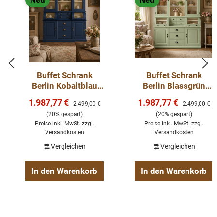
Neu
Neu
Buffet Schrank
Buffet Schrank
Berlin Kobaltblau
Berlin Blassgrün
150 cm im
150 cm im
Verkaufspreis:
Verkaufspreis:
1.987,77 €
1.987,77 €
Regulärer Preis:
Regulärer Pre
2.499,00 €
2.499,00 €
Landhausstil
Landhausstil Kopie
(20% gespart)
(20% gespart)
Preise inkl. MwSt. zzgl.
Preise inkl. MwSt. zzgl.
Versandkosten
Versandkosten
Vergleichen
Vergleichen
In den Warenkorb
In den Warenkorb