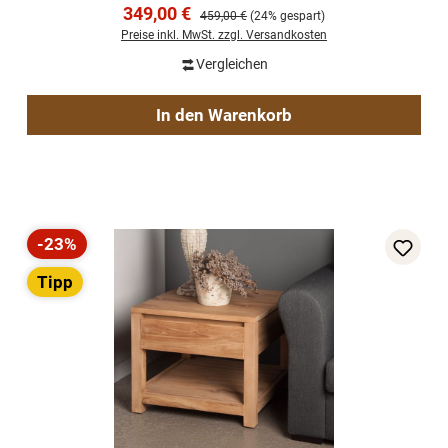
Verkaufspreis:
349,00 €
Regulärer Preis:
459,00 €
(24% gespart)
Preise inkl. MwSt. zzgl. Versandkosten
Vergleichen
In den Warenkorb
-23%
Rabatt
Tipp