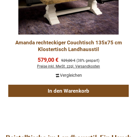
Amanda rechteckiger Couchtisch 135x75 cm
Klostertisch Landhausstil
Verkaufspreis:
579,00 €
Regulärer Preis:
929,00 €
(38% gespart)
Preise inkl. MwSt. zzgl. Versandkosten
Vergleichen
In den Warenkorb