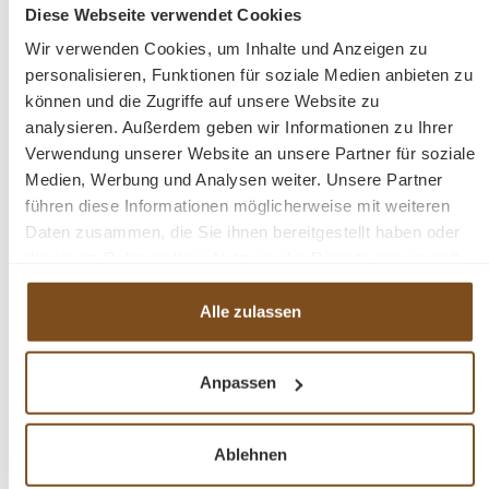
Diese Webseite verwendet Cookies
Preise inkl. MwSt. zzgl. Versandkosten
Wir verwenden Cookies, um Inhalte und Anzeigen zu
Vergleichen
personalisieren, Funktionen für soziale Medien anbieten zu
können und die Zugriffe auf unsere Website zu
Details
analysieren. Außerdem geben wir Informationen zu Ihrer
Verwendung unserer Website an unsere Partner für soziale
Medien, Werbung und Analysen weiter. Unsere Partner
führen diese Informationen möglicherweise mit weiteren
Daten zusammen, die Sie ihnen bereitgestellt haben oder
-32%
die sie im Rahmen Ihrer Nutzung der Dienste gesammelt
Rabatt
haben.
Tipp
Alle zulassen
Anpassen
Ablehnen