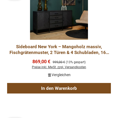
Sideboard New York – Mangoholz massiv,
Fischgrätenmuster, 2 Türen & 4 Schubladen, 165
cm
Verkaufspreis:
869,00 €
Regulärer Preis:
999,00 €
(13% gespart)
Preise inkl. MwSt. zzgl. Versandkosten
Vergleichen
In den Warenkorb