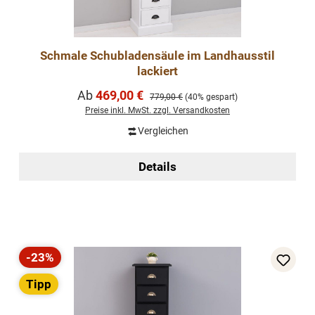
Schmale Schubladensäule im Landhausstil
lackiert
Verkaufspreis:
Ab
469,00 €
Regulärer Preis:
779,00 €
(40% gespart)
Preise inkl. MwSt. zzgl. Versandkosten
Vergleichen
Details
-23%
Rabatt
Tipp