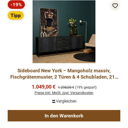
-19%
Rabatt
Tipp
Sideboard New York – Mangoholz massiv,
Fischgrätenmuster, 2 Türen & 4 Schubladen, 210
cm
Verkaufspreis:
1.049,00 €
Regulärer Preis:
1.298,00 €
(19% gespart)
Preise inkl. MwSt. zzgl. Versandkosten
Vergleichen
In den Warenkorb