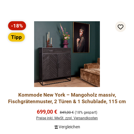
-18%
Rabatt
Tipp
Kommode New York – Mangoholz massiv,
Fischgrätenmuster, 2 Türen & 1 Schublade, 115 cm
Verkaufspreis:
699,00 €
Regulärer Preis:
849,00 €
(18% gespart)
Preise inkl. MwSt. zzgl. Versandkosten
Vergleichen