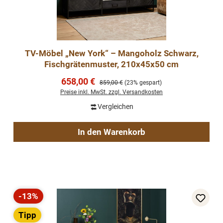
TV-Möbel „New York“ – Mangoholz Schwarz,
Fischgrätenmuster, 210x45x50 cm
Verkaufspreis:
658,00 €
Regulärer Preis:
859,00 €
(23% gespart)
Preise inkl. MwSt. zzgl. Versandkosten
Vergleichen
In den Warenkorb
-13%
Rabatt
Tipp