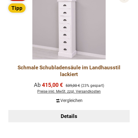
Rabatt
Tipp
Schmale Schubladensäule im Landhausstil
lackiert
Verkaufspreis:
Ab
415,00 €
Regulärer Preis:
539,00 €
(23% gespart)
Preise inkl. MwSt. zzgl. Versandkosten
Vergleichen
Details