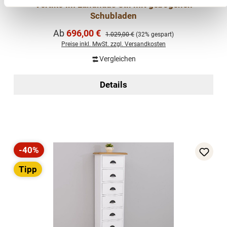
Vertiko im Landhaus Stil mit gebogenen
Schubladen
Verkaufspreis:
Ab
696,00 €
Regulärer Preis:
1.029,00 €
(32% gespart)
Preise inkl. MwSt. zzgl. Versandkosten
Vergleichen
Details
-40%
Rabatt
Tipp