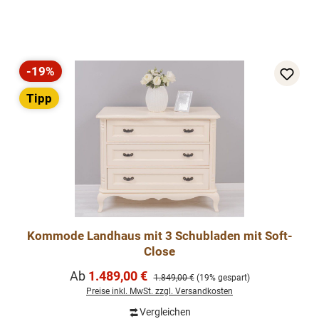
-19%
Rabatt
Tipp
Kommode Landhaus mit 3 Schubladen mit Soft-
Close
Verkaufspreis:
Ab
1.489,00 €
Regulärer Preis:
1.849,00 €
(19% gespart)
Preise inkl. MwSt. zzgl. Versandkosten
Vergleichen