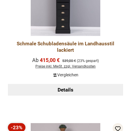
Schmale Schubladensäule im Landhausstil
lackiert
Verkaufspreis:
Ab
415,00 €
Regulärer Preis:
539,00 €
(23% gespart)
Preise inkl. MwSt. zzgl. Versandkosten
Vergleichen
Details
-23%