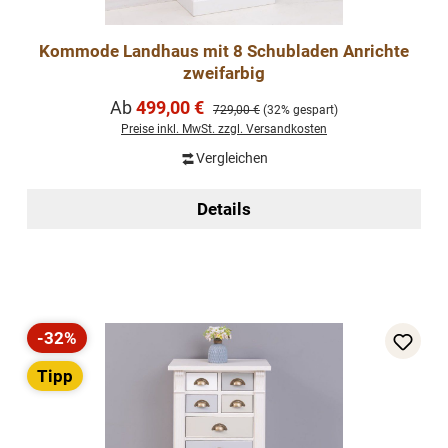
Kommode Landhaus mit 8 Schubladen Anrichte
zweifarbig
Verkaufspreis:
Ab
499,00 €
Regulärer Preis:
729,00 €
(32% gespart)
Preise inkl. MwSt. zzgl. Versandkosten
Vergleichen
Details
-32%
Rabatt
Tipp