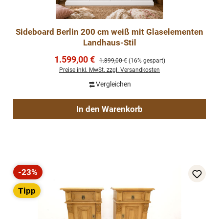
Sideboard Berlin 200 cm weiß mit Glaselementen
Landhaus-Stil
Verkaufspreis:
1.599,00 €
Regulärer Preis:
1.899,00 €
(16% gespart)
Preise inkl. MwSt. zzgl. Versandkosten
Vergleichen
In den Warenkorb
-23%
Rabatt
Tipp