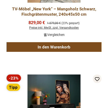
TV-Möbel „New York“ – Mangoholz Schwarz,
Fischgrätenmuster, 240x45x50 cm
Verkaufspreis:
829,00 €
Regulärer Preis:
1.079,00 €
(23% gespart)
Preise inkl. MwSt. zzgl. Versandkosten
Vergleichen
In den Warenkorb
-23%
Rabatt
Tipp