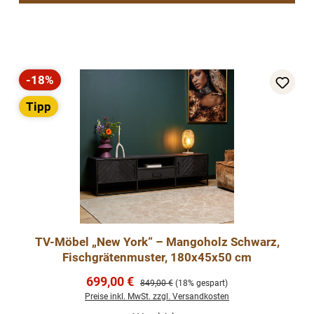
-18%
Rabatt
Tipp
TV-Möbel „New York“ – Mangoholz Schwarz,
Fischgrätenmuster, 180x45x50 cm
Verkaufspreis:
699,00 €
Regulärer Preis:
849,00 €
(18% gespart)
Preise inkl. MwSt. zzgl. Versandkosten