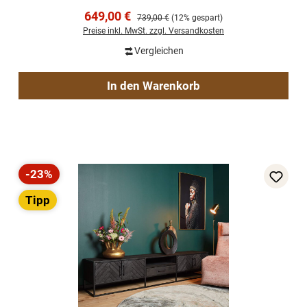
Verkaufspreis:
649,00 €
Regulärer Preis:
739,00 €
(12% gespart)
Preise inkl. MwSt. zzgl. Versandkosten
Vergleichen
In den Warenkorb
-23%
Rabatt
Tipp