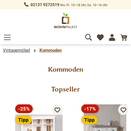
02137 9272519
Mo.-Fr. 10–18 Uhr, Sa. 10–16 Uhr
alt springen
Vintagemöbel
Kommoden
Kommoden
Produktgalerie überspringen
Topseller
-25%
-17%
Rabatt
Rabatt
Tipp
Tipp