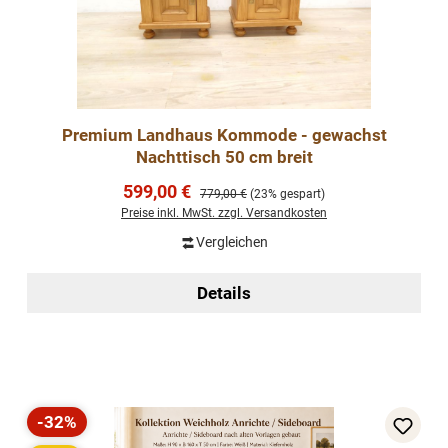
Premium Landhaus Kommode - gewachst
Nachttisch 50 cm breit
Verkaufspreis:
599,00 €
Regulärer Preis:
779,00 €
(23% gespart)
Preise inkl. MwSt. zzgl. Versandkosten
Vergleichen
Details
-32%
Rabatt