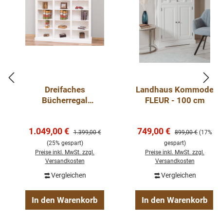
Dreifaches
Landhaus Kommode
Bücherregal
FLEUR - 100 cm
Landhausstil aus
Massivholz Kiefer –
Verkaufspreis:
Verkaufspreis:
1.049,00 €
749,00 €
individuell &
Regulärer Preis:
Regulärer Preis:
1.399,00 €
899,00 €
(17%
hochwertig weiss
(25% gespart)
gespart)
Preise inkl. MwSt. zzgl.
Preise inkl. MwSt. zzgl.
Versandkosten
Versandkosten
Vergleichen
Vergleichen
In den Warenkorb
In den Warenkorb