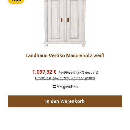
Landhaus Vertiko Massivholz weiß
Verkaufspreis:
1.097,32 €
Regulärer Preis:
1.499,00 €
(27% gespart)
Preise inkl. MwSt. zzgl. Versandkosten
Vergleichen
In den Warenkorb