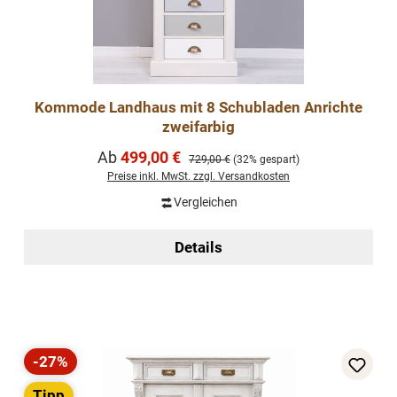
Kommode Landhaus mit 8 Schubladen Anrichte
zweifarbig
Verkaufspreis:
Ab
499,00 €
Regulärer Preis:
729,00 €
(32% gespart)
Preise inkl. MwSt. zzgl. Versandkosten
Vergleichen
Details
-27%
Rabatt
Tipp