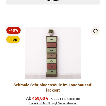
-40%
Rabatt
Tipp
Schmale Schubladensäule im Landhausstil
lackiert
Verkaufspreis:
Ab
469,00 €
Regulärer Preis:
779,00 €
(40% gespart)
Preise inkl. MwSt. zzgl. Versandkosten