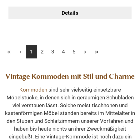
Details
Seite
Seite
Seite
Seite
Seite
1
2
3
4
5
Vintage Kommoden mit Stil und Charme
Kommoden
sind sehr vielseitig einsetzbare
Möbelstücke, in denen sich in geräumigen Schubladen
viel verstauen lässt. Solche meist tischhohen und
kastenförmigen Möbel standen bereits im Mittelalter in
den Stuben und Schlafzimmern unserer Vorfahren und
haben bis heute nichts an ihrer Zweckmäßigkeit
eingebüßt. Eine Vintage-Kommode ist noch dazu ein