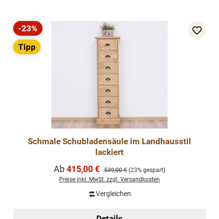
-23%
Rabatt
Tipp
Schmale Schubladensäule im Landhausstil
lackiert
Verkaufspreis:
Ab
415,00 €
Regulärer Preis:
539,00 €
(23% gespart)
Preise inkl. MwSt. zzgl. Versandkosten
Vergleichen
Details