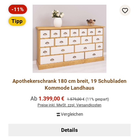
-11%
Rabatt
Tipp
Apothekerschrank 180 cm breit, 19 Schubladen
Kommode Landhaus
Verkaufspreis:
Ab
1.399,00 €
Regulärer Preis:
1.579,00 €
(11% gespart)
Preise inkl. MwSt. zzgl. Versandkosten
Vergleichen
Details