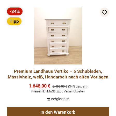
-34%
Rabatt
Tipp
Premium Landhaus Vertiko – 6 Schubladen,
Massivholz, weiß, Handarbeit nach alten Vorlagen
Verkaufspreis:
1.648,00 €
Regulärer Preis:
2.499,00 €
(34% gespart)
Preise inkl. MwSt. zzgl. Versandkosten
Vergleichen
In den Warenkorb