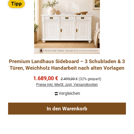
Tipp
Premium Landhaus Sideboard – 3 Schubladen & 3
Türen, Weichholz Handarbeit nach alten Vorlagen
Verkaufspreis:
1.689,00 €
Regulärer Preis:
2.499,00 €
(32% gespart)
Preise inkl. MwSt. zzgl. Versandkosten
Vergleichen
In den Warenkorb