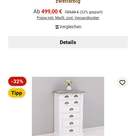
zweifarbig
Verkaufspreis:
Ab
499,00 €
Regulärer Preis:
729,00 €
(32% gespart)
Preise inkl. MwSt. zzgl. Versandkosten
Vergleichen
Details
-32%
Rabatt
Tipp