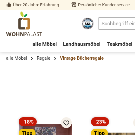
Über 20 Jahre Erfahrung
Persönlicher Kundenservice
springen
Zur Hauptnavigation springen
alle Möbel
Landhausmöbel
Teakmöbel
alle Möbel
Regale
Vintage Bücherregale
Produktgalerie überspringen
-18%
-23%
Rabatt
Rabatt
Tipp
Tipp