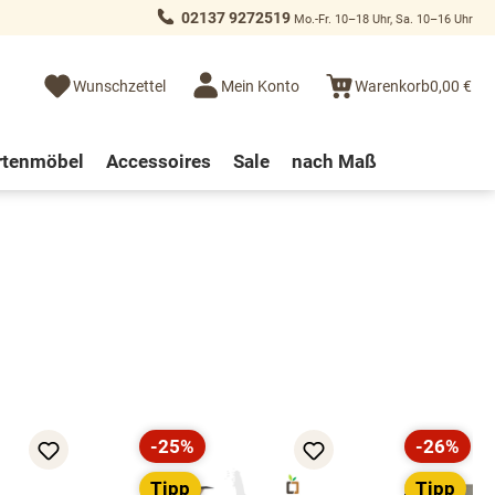
02137 9272519
Mo.-Fr. 10–18 Uhr, Sa. 10–16 Uhr
Wunschzettel
Mein Konto
Warenkorb
0,00 €
rtenmöbel
Accessoires
Sale
nach Maß
-25%
-26%
Rabatt
Rabatt
Tipp
Tipp