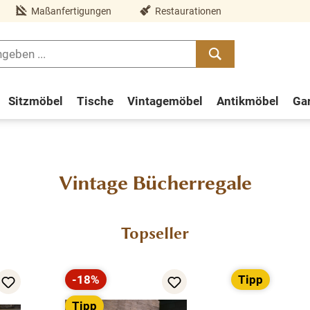
Maßanfertigungen
Restaurationen
Sitzmöbel
Tische
Vintagemöbel
Antikmöbel
Ga
Vintage Bücherregale
Topseller
-18%
Tipp
Rabatt
Tipp