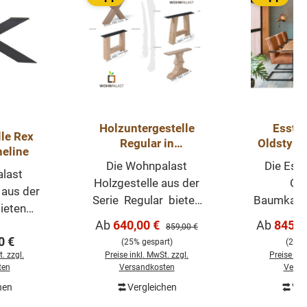
Holzuntergestelle
Esstis
 Rex
Regular in
Oldstyle
neline
verschiedenen
Mit V-Fu
Die Wohnpalast
Die Esst
Varianten
45-48 
last
Holzgestelle aus der
Old
 aus der
Serie Regular bieten
Baumkante
ieten
verschiedene Modelle
mit einer
Verkaufspreis:
Verkaufsp
Ab
640,00 €
Ab
845,0
Modelle
Regulärer Preis:
859,00 €
an. Die Gestelle wurden
Oberfläch
 Preis:
0 €
telle
(25% gespart)
(26% 
aus Holz (Eiche)
schönen M
. zzgl.
Preise inkl. MwSt. zzgl.
Preise ink
Eisen
gefertigt und sind ggf.
Plattens
ten
Versandkosten
Versa
mit einer
mit einer
zwischen
hen
Vergleichen
Ver
te aus
Montageplatte aus
mm