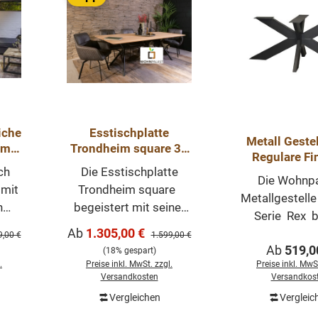
iche
Esstischplatte
Metall Gestelle
mm
Trondheim square 30
Regulare Fi
siv
mm Stark aus
ch
Die Esstischplatte
l
Eichenholz mit
Die Wohnpa
 mit
Trondheim square
Schweizerkante
Metallgestelle
n
begeistert mit seiner
Serie Rex b
ner
natürlichen Oberfläche
Verkaufspreis:
Ab
1.305,00 €
verschiedene 
ärer Preis:
Regulärer Preis:
9,00 €
1.599,00 €
 Die
besteht aus massiven
Regulärer
Ab
519,0
an. Die Ges
(18% gespart)
r
Eichenholz. Die Platte
.
Preise inkl. MwSt. zzgl.
Preise inkl. MwSt
wurden aus 
egt
ist glatt geschliffen, 30
Versandkosten
Versandkos
gefertigt, sind 
mm.
mm stark und hat eine
Vergleichen
Vergleic
Montageplat
 ist
extrem angeschrägte