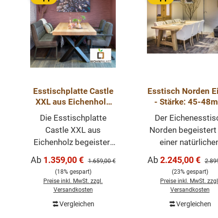
Esstischplatte Castle
Esstisch Norden E
XXL aus Eichenholz
- Stärke: 45-48
80 mm Stark
Eichentisch mas
Die Esstischplatte
Der Eichenesstis
mit Holzgestel
Castle XXL aus
Norden begeistert
Eichenholz begeistert
einer natürliche
mit einer natürlichen
Oberfläche und ei
Verkaufspreis:
Verkaufspreis:
Ab
1.359,00 €
Ab
2.245,00 €
Regulärer Preis:
Regul
1.659,00 €
2.89
Oberfläche und einer
schönen Maserung.
(18% gespart)
(23% gespart)
schönen Maserung. Die
Plattenstärke de
Preise inkl. MwSt. zzgl.
Preise inkl. MwSt. zzgl
Platte ist 80 mm stark
Esstischplatte li
Versandkosten
Versandkosten
(40+40 mm
zwischen 45-48 
Vergleichen
Vergleichen
aufgedoppelt), besteht
Die Holzoberfläche