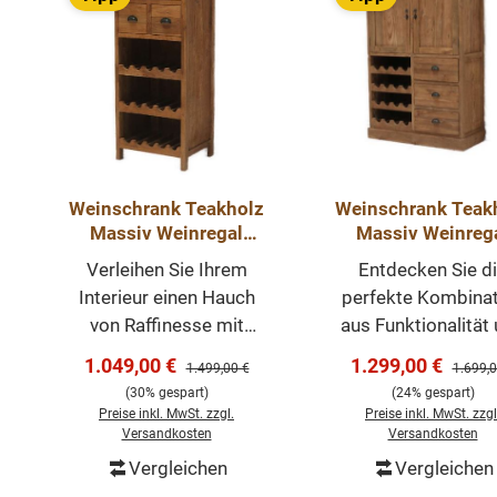
Weinschrank Teakholz
Weinschrank Teak
Massiv Weinregal
Massiv Weinreg
Barschrank Schrank
Barschrank Schr
Verleihen Sie Ihrem
Entdecken Sie d
Regal Wein
Regal Wein 100 
Interieur einen Hauch
perfekte Kombinat
von Raffinesse mit
aus Funktionalität
dem Weinschrank
Eleganz mit dem T
Verkaufspreis:
Verkaufspreis:
1.049,00 €
1.299,00 €
Regulärer Preis:
Regulär
1.499,00 €
1.699,0
Kasar, einem
Weinschrank, ei
(30% gespart)
(24% gespart)
Meisterwerk der
wunderschönen St
Preise inkl. MwSt. zzgl.
Preise inkl. MwSt. zzgl
Handwerkskunst und
Handwerkskunst
Versandkosten
Versandkosten
Eleganz. Dieser
Dieser Weinschra
Vergleichen
Vergleichen
In den Warenkorb
In den Warenk
exquisite Schrank
bietet nicht nur e