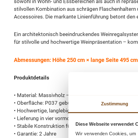
sowohl in Wohn- und Essbereichen als auch in repräs
stilvollen Kombination aus schrägen Flaschenhaltern
Accessoires. Die markante Linienführung betont den 
Ein architektonisch beeindruckendes Weinregalsystem
für stilvolle und hochwertige Weinpräsentation – kom
Abmessungen: Höhe 250 cm × lange Seite 495 cm ×
Produktdetails
• Material: Massivholz – Eiche
• Oberfläche: P037 gebürstet, natürliches Finish
Zustimmung
• Hochwertige, langlebige Premium-Verarbeitung
• Lieferung in vier vormontierten Modulen – einfach
Diese Webseite verwendet 
• Stabile Konstruktion für professionelle Lagerung
• Garantie: 2 Jahre
Wir verwenden Cookies, um I