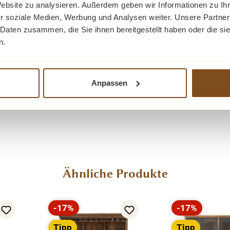
Website zu analysieren. Außerdem geben wir Informationen zu I
r soziale Medien, Werbung und Analysen weiter. Unsere Partner
 Daten zusammen, die Sie ihnen bereitgestellt haben oder die s
und Langlebigkeit – entwickelt für eine sichere und profess
n.
 Installation ermöglichen. Auf Wunsch lassen sich sowohl Ma
moniert.
Anpassen
Ähnliche Produkte
-17%
-17%
Rabatt
Rabatt
Tipp
Tipp