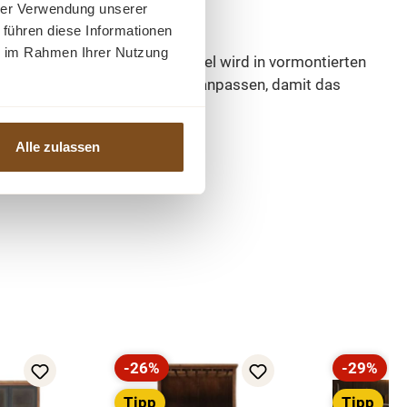
hrer Verwendung unserer
 führen diese Informationen
ie im Rahmen Ihrer Nutzung
ionelle Weinlagerung. Das Möbel wird in vormontierten
ße als auch Farben individuell anpassen, damit das
Alle zulassen
-26%
-29%
Rabatt
Rabatt
Tipp
Tipp