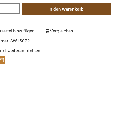
Gib den gewünschten Wert ein oder benutze die Schaltflächen um die Anzahl zu erh
In den Warenkorb
zettel hinzufügen
Vergleichen
mmer:
SW15072
ukt weiterempfehlen: