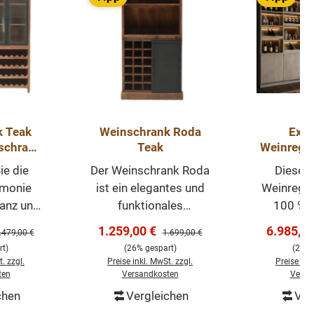
k Teak
Weinschrank Roda
Exkl
schrank
Teak
Weinrega
Eichen-M
ie die
Der Weinschrank Roda
Dieses 
32
rmonie
ist ein elegantes und
Weinrega
anz und
funktionales
100 % 
 mit dem
Möbelstück, ideal für
Eichenhol
s:
Verkaufspreis:
Verkaufs
1.259,00 €
6.985,8
egulärer Preis:
Regulärer Preis:
.479,00 €
1.699,00 €
 Roda.
Weinliebhaber, die eine
anspru
t)
(26% gespart)
(29% 
erhaft
stilvolle und praktische
Weinl
. zzgl.
Preise inkl. MwSt. zzgl.
Preise ink
chrank,
Aufbewahrungslösung
entwickelt,
ten
Versandkosten
Versa
s einem
suchen. Gefertigt aus
Funktion 
chen
Vergleichen
Ver
renkorb
In den Warenkorb
In de
nd
hochwertigem
auf höch