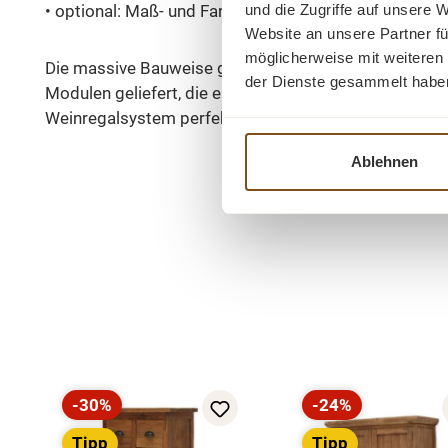
• optional: Maß- und Farbanfertigung verfügbar
und die Zugriffe auf unsere 
Website an unsere Partner fü
möglicherweise mit weiteren
Die massive Bauweise garantiert maximale Stabilität 
der Dienste gesammelt habe
Modulen geliefert, die eine einfache Platzierung und
Weinregalsystem perfekt mit Ihrem Raumkonzept har
Ablehnen
Produktgalerie überspringen
-30%
-24%
Rabatt
Rabatt
Tipp
Tipp