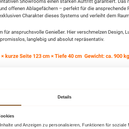
entativen Showrooms einen starken Auftritt garantiert. Das
 und offenen Ablagefächern – perfekt für die ansprechende 
exklusiven Charakter dieses Systems und verleiht dem Raum
 für anspruchsvolle Genießer. Hier verschmelzen Design, Lu
promisslos, langlebig und absolut repräsentativ.
 kurze Seite 123 cm × Tiefe 40 cm Gewicht: ca. 900 k
Details
e Handhabung
Cookies
nhalte und Anzeigen zu personalisieren, Funktionen für soziale