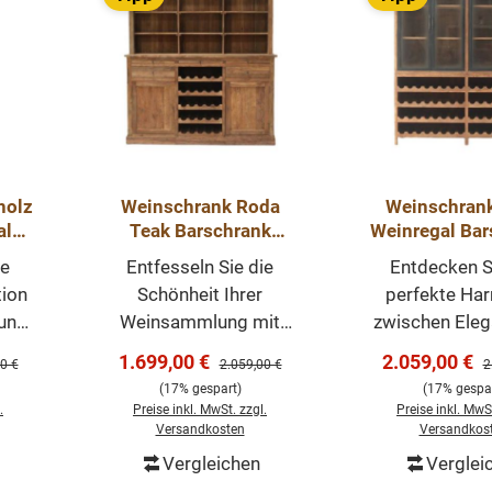
holz
Weinschrank Roda
Weinschran
al
Teak Barschrank
Weinregal Bar
ank
Schrank
Roda
ie
Entfesseln Sie die
Entdecken S
cm
ion
Schönheit Ihrer
perfekte Ha
 und
Weinsammlung mit
zwischen Eleg
eak-
dem beeindruckenden
Funktionalität
Verkaufspreis:
Verkaufsprei
1.699,00 €
2.059,00 €
er Preis:
Regulärer Preis:
R
0 €
2.059,00 €
2
nem
Weinschrank Roda,
Weinschrank
(17% gespart)
(17% gespar
ück
einem Möbelstück, das
Dieser meist
.
Preise inkl. MwSt. zzgl.
Preise inkl. MwSt
.
ein harmonisches
gestaltete S
Versandkosten
Versandkos
nk
Zusammenspiel von
bestehend au
Vergleichen
Verglei
orb
In den Warenkorb
In den Wa
ine
Aufbewahrung und
Ober- u