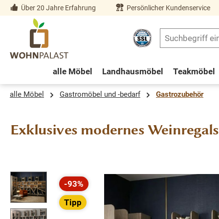
Über 20 Jahre Erfahrung
Persönlicher Kundenservice
springen
Zur Hauptnavigation springen
alle Möbel
Landhausmöbel
Teakmöbel
alle Möbel
Gastromöbel und -bedarf
Gastrozubehör
Exklusives modernes Weinregals
Bildergalerie überspringen
-93%
Rabatt
Tipp