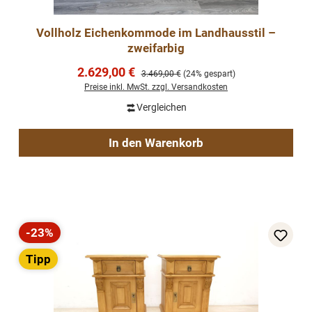
Vollholz Eichenkommode im Landhausstil –
zweifarbig
Verkaufspreis:
2.629,00 €
Regulärer Preis:
3.469,00 €
(24% gespart)
Preise inkl. MwSt. zzgl. Versandkosten
Vergleichen
In den Warenkorb
-23%
Rabatt
Tipp