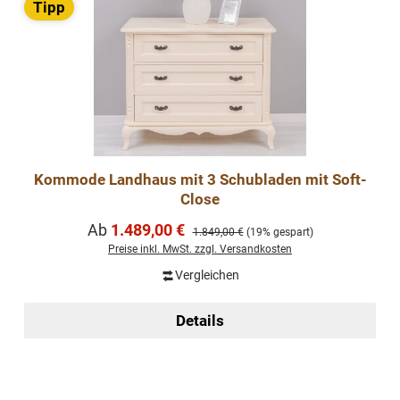
Tipp
Kommode Landhaus mit 3 Schubladen mit Soft-
Close
Verkaufspreis:
Ab
1.489,00 €
Regulärer Preis:
1.849,00 €
(19% gespart)
Preise inkl. MwSt. zzgl. Versandkosten
Vergleichen
Details