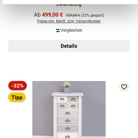
zweifarbig
Verkaufspreis:
Ab
499,00 €
Regulärer Preis:
729,00 €
(32% gespart)
Preise inkl. MwSt. zzgl. Versandkosten
Vergleichen
Details
-32%
Rabatt
Tipp