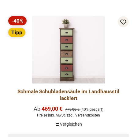
-40%
Rabatt
Tipp
Schmale Schubladensäule im Landhausstil
lackiert
Verkaufspreis:
Ab
469,00 €
Regulärer Preis:
779,00 €
(40% gespart)
Preise inkl. MwSt. zzgl. Versandkosten
Vergleichen