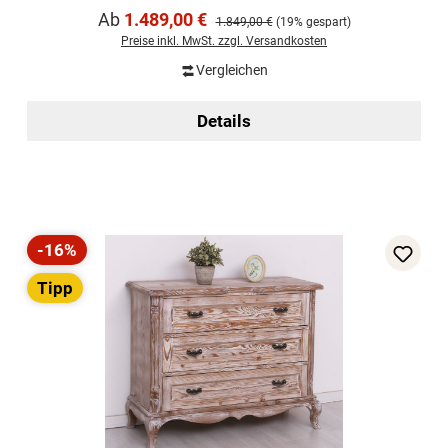
Verkaufspreis:
Ab
1.489,00 €
Regulärer Preis:
1.849,00 €
(19% gespart)
Preise inkl. MwSt. zzgl. Versandkosten
Vergleichen
Details
-16%
Rabatt
Tipp