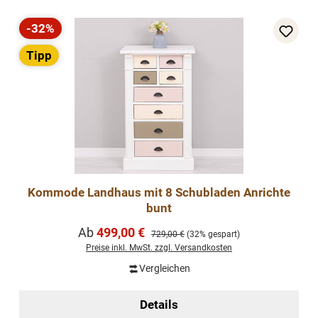
-32%
Rabatt
Tipp
Kommode Landhaus mit 8 Schubladen Anrichte
bunt
Verkaufspreis:
Ab
499,00 €
Regulärer Preis:
729,00 €
(32% gespart)
Preise inkl. MwSt. zzgl. Versandkosten
Vergleichen
Details