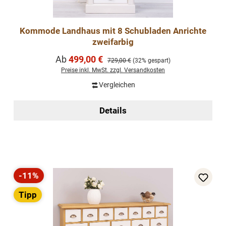
Kommode Landhaus mit 8 Schubladen Anrichte
zweifarbig
Verkaufspreis:
Ab
499,00 €
Regulärer Preis:
729,00 €
(32% gespart)
Preise inkl. MwSt. zzgl. Versandkosten
Vergleichen
Details
-11%
Rabatt
Tipp