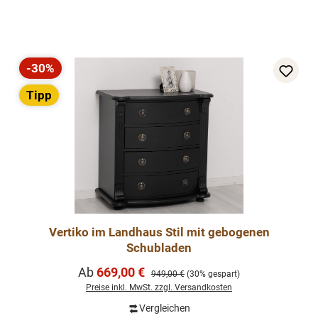
-30%
Rabatt
Tipp
Vertiko im Landhaus Stil mit gebogenen
Schubladen
Verkaufspreis:
Ab
669,00 €
Regulärer Preis:
949,00 €
(30% gespart)
Preise inkl. MwSt. zzgl. Versandkosten
Vergleichen