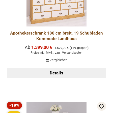
Apothekerschrank 180 cm breit, 19 Schubladen
Kommode Landhaus
Verkaufspreis:
Ab
1.399,00 €
Regulärer Preis:
1.579,00 €
(11% gespart)
Preise inkl. MwSt. zzgl. Versandkosten
Vergleichen
Details
-19%
Rabatt