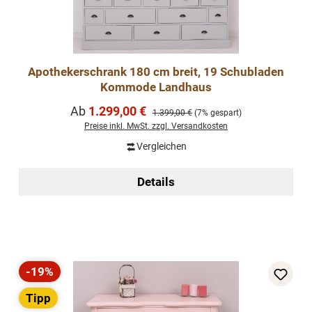
Apothekerschrank 180 cm breit, 19 Schubladen
Kommode Landhaus
Verkaufspreis:
Ab
1.299,00 €
Regulärer Preis:
1.399,00 €
(7% gespart)
Preise inkl. MwSt. zzgl. Versandkosten
Vergleichen
Details
-19%
Rabatt
Tipp