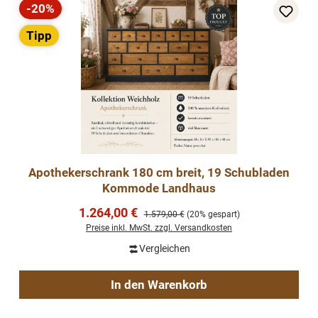
-20%
Rabatt
Tipp
Apothekerschrank 180 cm breit, 19 Schubladen
Kommode Landhaus
Verkaufspreis:
1.264,00 €
Regulärer Preis:
1.579,00 €
(20% gespart)
Preise inkl. MwSt. zzgl. Versandkosten
Vergleichen
In den Warenkorb