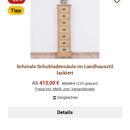
Rabatt
Tipp
Schmale Schubladensäule im Landhausstil
lackiert
Verkaufspreis:
Ab
415,00 €
Regulärer Preis:
539,00 €
(23% gespart)
Preise inkl. MwSt. zzgl. Versandkosten
Vergleichen
Details