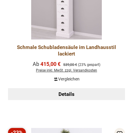
Schmale Schubladensäule im Landhausstil
lackiert
Verkaufspreis:
Ab
415,00 €
Regulärer Preis:
539,00 €
(23% gespart)
Preise inkl. MwSt. zzgl. Versandkosten
Vergleichen
Details
-23%