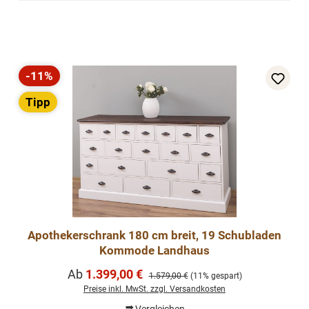
-11%
Rabatt
Tipp
Apothekerschrank 180 cm breit, 19 Schubladen
Kommode Landhaus
Verkaufspreis:
Ab
1.399,00 €
Regulärer Preis:
1.579,00 €
(11% gespart)
Preise inkl. MwSt. zzgl. Versandkosten