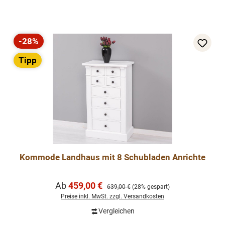
-28%
Rabatt
Tipp
Kommode Landhaus mit 8 Schubladen Anrichte
Verkaufspreis:
Ab
459,00 €
Regulärer Preis:
639,00 €
(28% gespart)
Preise inkl. MwSt. zzgl. Versandkosten
Vergleichen