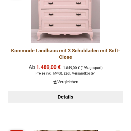
Kommode Landhaus mit 3 Schubladen mit Soft-
Close
Verkaufspreis:
Ab
1.489,00 €
Regulärer Preis:
1.849,00 €
(19% gespart)
Preise inkl. MwSt. zzgl. Versandkosten
Vergleichen
Details