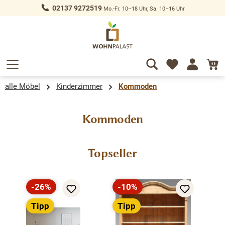
02137 9272519
Mo.-Fr. 10–18 Uhr, Sa. 10–16 Uhr
alt springen
alle Möbel
Kinderzimmer
Kommoden
Kommoden
Produktgalerie überspringen
Topseller
-26%
-10%
Rabatt
Rabatt
Tipp
Tipp