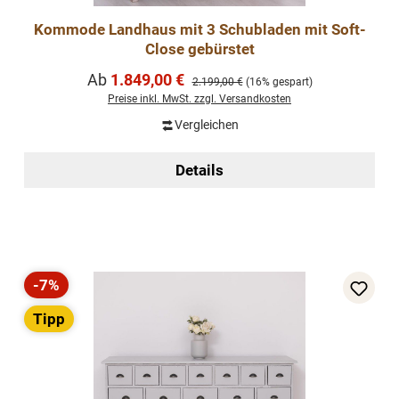
Kommode Landhaus mit 3 Schubladen mit Soft-
Close gebürstet
Verkaufspreis:
Ab
1.849,00 €
Regulärer Preis:
2.199,00 €
(16% gespart)
Preise inkl. MwSt. zzgl. Versandkosten
Vergleichen
Details
-7%
Rabatt
Tipp