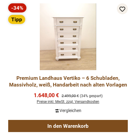
-34%
Rabatt
Tipp
Premium Landhaus Vertiko – 6 Schubladen,
Massivholz, weiß, Handarbeit nach alten Vorlagen
Verkaufspreis:
1.648,00 €
Regulärer Preis:
2.499,00 €
(34% gespart)
Preise inkl. MwSt. zzgl. Versandkosten
Vergleichen
In den Warenkorb