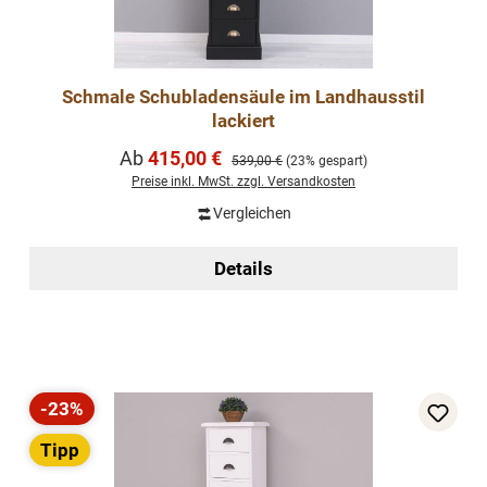
Schmale Schubladensäule im Landhausstil
lackiert
Verkaufspreis:
Ab
415,00 €
Regulärer Preis:
539,00 €
(23% gespart)
Preise inkl. MwSt. zzgl. Versandkosten
Vergleichen
Details
-23%
Rabatt
Tipp