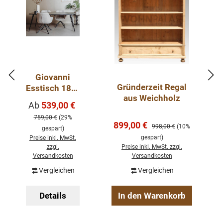
Giovanni
Gründerzeit Regal
Esstisch 180-
aus Weichholz
240 cm
Verkaufspreis:
Ab
539,00 €
Regulärer Preis:
Mango Holz
759,00 €
(29%
Metallbeine
Verkaufspreis:
899,00 €
Regulärer Preis:
998,00 €
(10%
gespart)
gespart)
Preise inkl. MwSt.
zzgl.
Preise inkl. MwSt. zzgl.
Versandkosten
Versandkosten
Vergleichen
Vergleichen
Details
In den Warenkorb