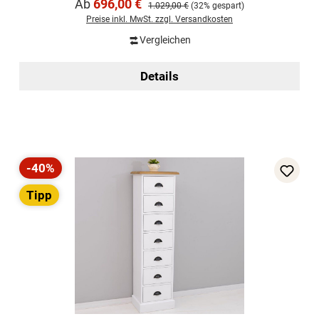
Verkaufspreis:
Ab
696,00 €
Regulärer Preis:
1.029,00 €
(32% gespart)
Preise inkl. MwSt. zzgl. Versandkosten
Vergleichen
Details
-40%
Rabatt
Tipp