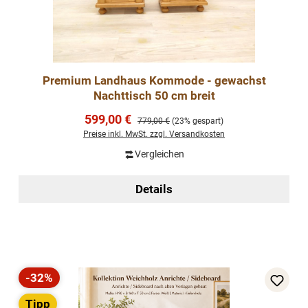
Premium Landhaus Kommode - gewachst
Nachttisch 50 cm breit
Verkaufspreis:
599,00 €
Regulärer Preis:
779,00 €
(23% gespart)
Preise inkl. MwSt. zzgl. Versandkosten
Vergleichen
Details
-32%
Rabatt
Tipp