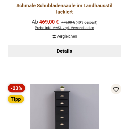
Schmale Schubladensäule im Landhausstil
lackiert
Verkaufspreis:
Ab
469,00 €
Regulärer Preis:
779,00 €
(40% gespart)
Preise inkl. MwSt. zzgl. Versandkosten
Vergleichen
Details
-23%
Rabatt
Tipp