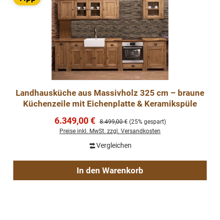
Landhausküche aus Massivholz 325 cm – braune
Küchenzeile mit Eichenplatte & Keramikspüle
Verkaufspreis:
6.349,00 €
Regulärer Preis:
8.499,00 €
(25% gespart)
Preise inkl. MwSt. zzgl. Versandkosten
Vergleichen
In den Warenkorb