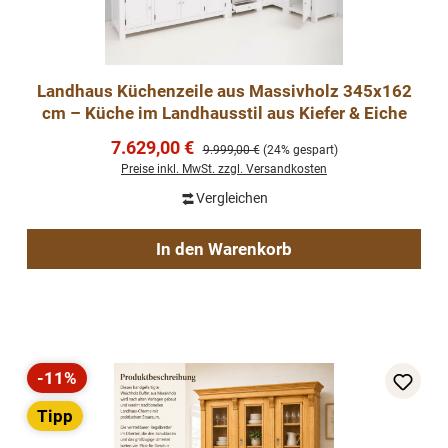
Landhaus Küchenzeile aus Massivholz 345x162
cm – Küche im Landhausstil aus Kiefer & Eiche
Verkaufspreis:
7.629,00 €
Regulärer Preis:
9.999,00 €
(24% gespart)
Preise inkl. MwSt. zzgl. Versandkosten
Vergleichen
In den Warenkorb
-11%
Rabatt
Tipp