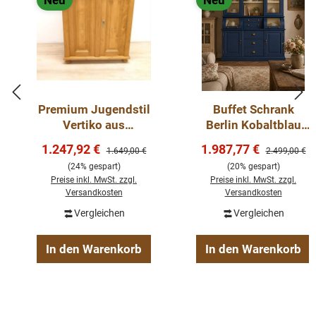
Neu
Neu
Premium Jugendstil
Buffet Schrank
Vertiko aus
Berlin Kobaltblau
Weichholz – 100 cm
150 cm im
Verkaufspreis:
Verkaufspreis:
1.247,92 €
1.987,77 €
Regulärer Preis:
Regulärer Pre
1.649,00 €
2.499,00 €
gewachst,
Landhausstil
(24% gespart)
(20% gespart)
Landhaus-Stil
Preise inkl. MwSt. zzgl.
Preise inkl. MwSt. zzgl.
Versandkosten
Versandkosten
Vergleichen
Vergleichen
In den Warenkorb
In den Warenkorb