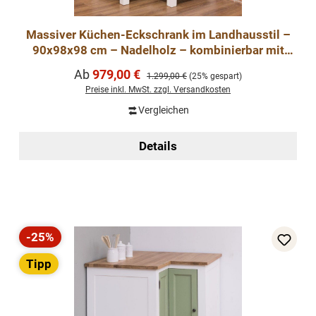
Massiver Küchen-Eckschrank im Landhausstil –
90x98x98 cm – Nadelholz – kombinierbar mit
Küchenmodule
Verkaufspreis:
Ab
979,00 €
Regulärer Preis:
1.299,00 €
(25% gespart)
Preise inkl. MwSt. zzgl. Versandkosten
Vergleichen
Details
-25%
Rabatt
Tipp