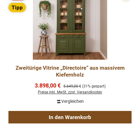
Rabatt
Tipp
Zweitürige Vitrine „Directoire“ aus massivem
Kiefernholz
Verkaufspreis:
3.898,00 €
Regulärer Preis:
5.649,00 €
(31% gespart)
Preise inkl. MwSt. zzgl. Versandkosten
Vergleichen
In den Warenkorb