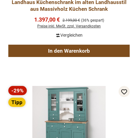
Landhaus Küchenschrank im alten Landhausstil
aus Massivholz Küchen Schrank
Verkaufspreis:
1.397,00 €
Regulärer Preis:
2.199,00 €
(36% gespart)
Preise inkl. MwSt. zzgl. Versandkosten
Vergleichen
In den Warenkorb
-29%
Rabatt
Tipp