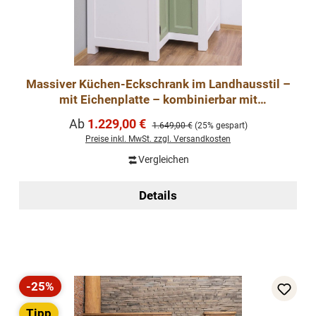
Massiver Küchen-Eckschrank im Landhausstil –
mit Eichenplatte – kombinierbar mit
Küchenmodule
Verkaufspreis:
Ab
1.229,00 €
Regulärer Preis:
1.649,00 €
(25% gespart)
Preise inkl. MwSt. zzgl. Versandkosten
Vergleichen
Details
-25%
Rabatt
Tipp