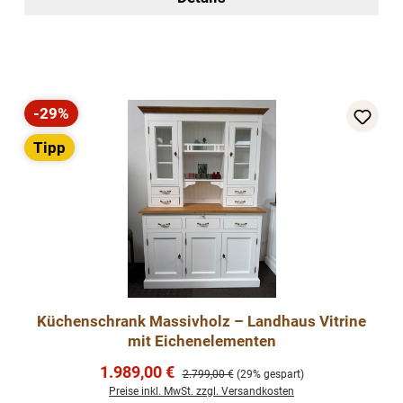
-29%
Rabatt
Tipp
Küchenschrank Massivholz – Landhaus Vitrine
mit Eichenelementen
Verkaufspreis:
1.989,00 €
Regulärer Preis:
2.799,00 €
(29% gespart)
Preise inkl. MwSt. zzgl. Versandkosten