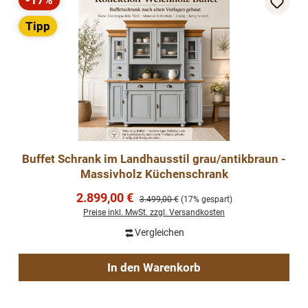
-17%
Rabatt
Tipp
Buffet Schrank im Landhausstil grau/antikbraun -
Massivholz Küchenschrank
Verkaufspreis:
2.899,00 €
Regulärer Preis:
3.499,00 €
(17% gespart)
Preise inkl. MwSt. zzgl. Versandkosten
Vergleichen
In den Warenkorb