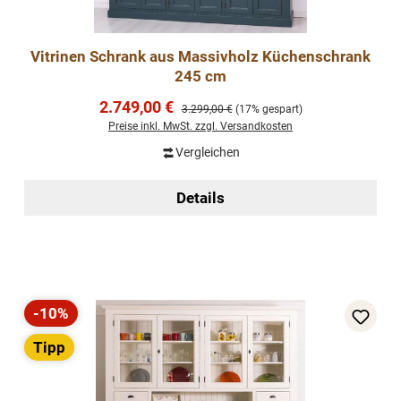
Vitrinen Schrank aus Massivholz Küchenschrank
245 cm
Verkaufspreis:
2.749,00 €
Regulärer Preis:
3.299,00 €
(17% gespart)
Preise inkl. MwSt. zzgl. Versandkosten
Vergleichen
Details
-10%
Rabatt
Tipp