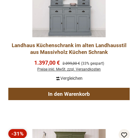
Landhaus Küchenschrank im alten Landhausstil
aus Massivholz Küchen Schrank
Verkaufspreis:
1.397,00 €
Regulärer Preis:
2.099,00 €
(33% gespart)
Preise inkl. MwSt. zzgl. Versandkosten
Vergleichen
In den Warenkorb
-31%