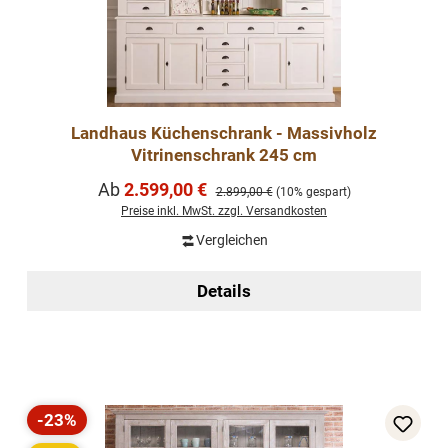
Landhaus Küchenschrank - Massivholz
Vitrinenschrank 245 cm
Verkaufspreis:
Ab
2.599,00 €
Regulärer Preis:
2.899,00 €
(10% gespart)
Preise inkl. MwSt. zzgl. Versandkosten
Vergleichen
Details
-23%
Rabatt