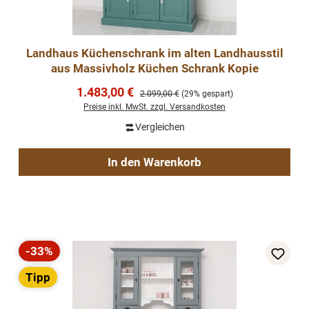
Landhaus Küchenschrank im alten Landhausstil
aus Massivholz Küchen Schrank Kopie
Verkaufspreis:
1.483,00 €
Regulärer Preis:
2.099,00 €
(29% gespart)
Preise inkl. MwSt. zzgl. Versandkosten
Vergleichen
In den Warenkorb
-33%
Rabatt
Tipp