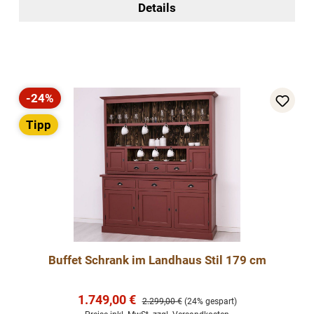
Details
-24%
Rabatt
Tipp
Buffet Schrank im Landhaus Stil 179 cm
Verkaufspreis:
1.749,00 €
Regulärer Preis:
2.299,00 €
(24% gespart)