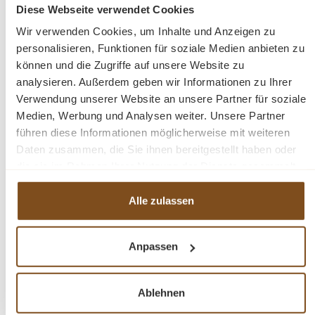
Diese Webseite verwendet Cookies
In den Warenkorb
Wir verwenden Cookies, um Inhalte und Anzeigen zu
personalisieren, Funktionen für soziale Medien anbieten zu
können und die Zugriffe auf unsere Website zu
analysieren. Außerdem geben wir Informationen zu Ihrer
Verwendung unserer Website an unsere Partner für soziale
Medien, Werbung und Analysen weiter. Unsere Partner
-23%
Rabatt
führen diese Informationen möglicherweise mit weiteren
Tipp
Daten zusammen, die Sie ihnen bereitgestellt haben oder
die sie im Rahmen Ihrer Nutzung der Dienste gesammelt
haben.
Alle zulassen
Anpassen
Landhaus Küchenzeile aus Massivholz 325 cm -
Ablehnen
Küche im Landhausstil