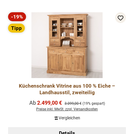
-19%
Rabatt
Tipp
Küchenschrank Vitrine aus 100 % Eiche –
Landhausstil, zweiteilig
Verkaufspreis:
Ab
2.499,00 €
Regulärer Preis:
3.099,00 €
(19% gespart)
Preise inkl. MwSt. zzgl. Versandkosten
Vergleichen
Details