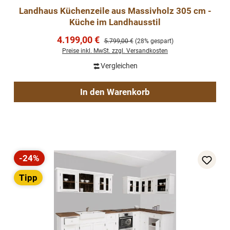
Landhaus Küchenzeile aus Massivholz 305 cm -
Küche im Landhausstil
Verkaufspreis:
4.199,00 €
Regulärer Preis:
5.799,00 €
(28% gespart)
Preise inkl. MwSt. zzgl. Versandkosten
Vergleichen
In den Warenkorb
-24%
Rabatt
Tipp