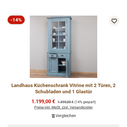
-14%
Rabatt
Landhaus Küchenschrank Vitrine mit 2 Türen, 2
Schubladen und 1 Glastür
Verkaufspreis:
1.199,00 €
Regulärer Preis:
1.399,00 €
(14% gespart)
Preise inkl. MwSt. zzgl. Versandkosten
Vergleichen