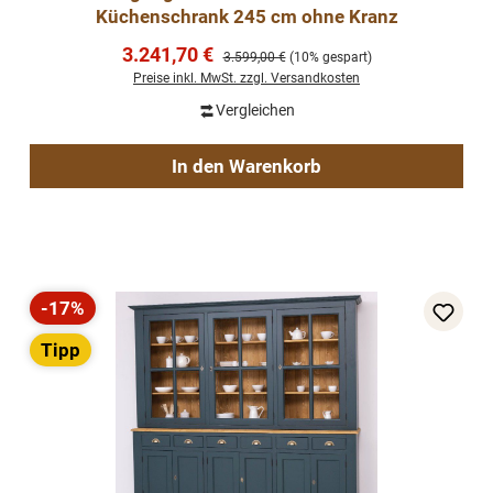
Küchenschrank 245 cm ohne Kranz
Verkaufspreis:
3.241,70 €
Regulärer Preis:
3.599,00 €
(10% gespart)
Preise inkl. MwSt. zzgl. Versandkosten
Vergleichen
In den Warenkorb
-17%
Rabatt
Tipp