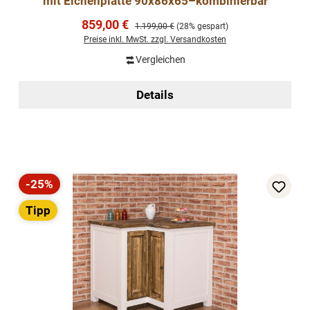
mit Eichenplatte 90x86x65–kombinierbar
Verkaufspreis:
859,00 €
Regulärer Preis:
1.199,00 €
(28% gespart)
Preise inkl. MwSt. zzgl. Versandkosten
Vergleichen
Details
-25%
Rabatt
Tipp