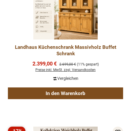
Landhaus Küchenschrank Massivholz Buffet
Schrank
Verkaufspreis:
2.399,00 €
Regulärer Preis:
2.699,00 €
(11% gespart)
Preise inkl. MwSt. zzgl. Versandkosten
Vergleichen
In den Warenkorb