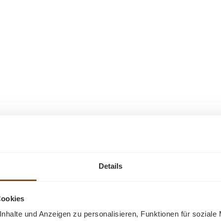
Ähnliche Produkte
-7%
-28%
Details
Rabatt
Rabatt
Tipp
Cookies
nhalte und Anzeigen zu personalisieren, Funktionen für soziale