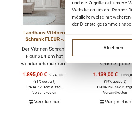
und die Zugriffe auf unsere 
Website an unsere Partner fü
möglicherweise mit weiteren
der Dienste gesammelt habe
Landhaus Vitrinen
FLEUR SIDEBOA
Schrank FLEUR -
200 cm - Landha
SCHRANK 204 cm
Kommode Anrich
Ablehnen
Der Vitrinen Schrank
Das Sideboard Fl
Fleur 204 cm hat
200 cm hat ein
wunderschöne graue
schöne graue
Holzplatten, die
Holzplatte, die di
Verkaufspreis:
Verkaufspreis:
1.895,00 €
1.139,00 €
Regulärer Preis:
Regulär
2.749,00 €
1.399,0
diesem Möbelstück
Möbelstück ein
(31% gespart)
(19% gespart)
einen romantischen
romantischen u
Preise inkl. MwSt. zzgl.
Preise inkl. MwSt. zzgl
und ländlichen Look
ländlichen Loo
Versandkosten
Versandkosten
verleihen! Dieser
verleiht! Dieses
Vergleichen
Vergleichen
In den Warenkorb
In den Warenk
schöner Schrank
Sideboard hat vi
enthält vier
Türen und fünf
geschlossene Türen im
Schubladen.
Unterteil, vier
Kombinieren Si