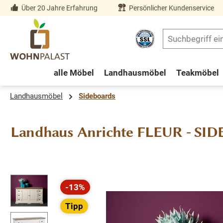
Über 20 Jahre Erfahrung
Persönlicher Kundenservice
springen
Zur Hauptnavigation springen
alle Möbel
Landhausmöbel
Teakmöbel
Landhausmöbel
Sideboards
Landhaus Anrichte FLEUR - SI
Bildergalerie überspringen
-13%
Rabatt
Tipp