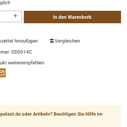
glich
Gib den gewünschten Wert ein oder benutze die Schaltflächen um die Anzahl zu erh
In den Warenkorb
zettel hinzufügen
Vergleichen
mmer:
DD0014C
ukt weiterempfehlen:
alast.de oder Artikeln? Benötigen Sie Hilfe im