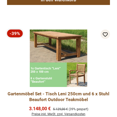
-39%
Rabatt
Gartenmöbel Set - Tisch Leni 250cm und 6 x Stuhl
Beaufort Outdoor Teakmöbel
Verkaufspreis:
3.148,00 €
Regulärer Preis:
5.129,00 €
(39% gespart)
Preise inkl. MwSt. zzgl. Versandkosten