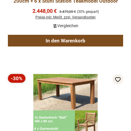
200cm + 6 x Stuhl Station Teakmöbel Outdoor
Verkaufspreis:
2.448,00 €
Regulärer Preis:
3.479,00 €
(30% gespart)
Preise inkl. MwSt. zzgl. Versandkosten
Vergleichen
In den Warenkorb
-30%
Rabatt