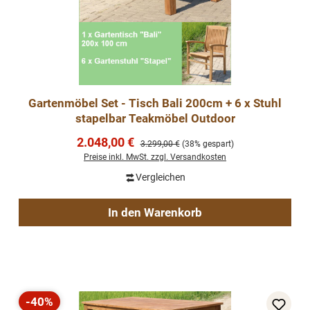
Gartenmöbel Set - Tisch Bali 200cm + 6 x Stuhl
stapelbar Teakmöbel Outdoor
Verkaufspreis:
2.048,00 €
Regulärer Preis:
3.299,00 €
(38% gespart)
Preise inkl. MwSt. zzgl. Versandkosten
Vergleichen
In den Warenkorb
-40%