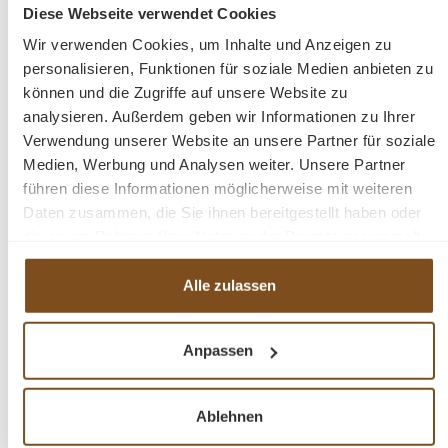
Diese Webseite verwendet Cookies
Preise inkl. MwSt. zzgl. Versandkosten
Wir verwenden Cookies, um Inhalte und Anzeigen zu
Vergleichen
personalisieren, Funktionen für soziale Medien anbieten zu
können und die Zugriffe auf unsere Website zu
In den Warenkorb
analysieren. Außerdem geben wir Informationen zu Ihrer
Verwendung unserer Website an unsere Partner für soziale
Medien, Werbung und Analysen weiter. Unsere Partner
führen diese Informationen möglicherweise mit weiteren
Daten zusammen, die Sie ihnen bereitgestellt haben oder
-30%
die sie im Rahmen Ihrer Nutzung der Dienste gesammelt
Rabatt
haben.
Alle zulassen
Anpassen
Ablehnen