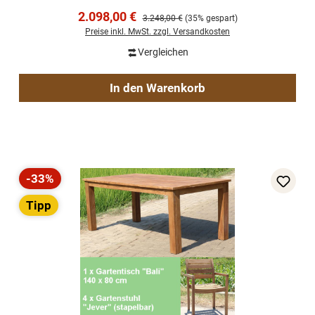
Verkaufspreis:
2.098,00 €
Regulärer Preis:
3.248,00 €
(35% gespart)
Preise inkl. MwSt. zzgl. Versandkosten
Vergleichen
In den Warenkorb
-33%
Rabatt
Tipp