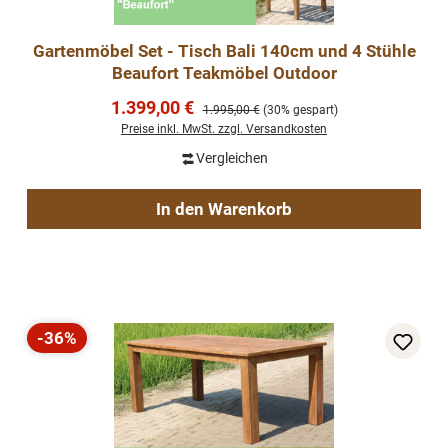
Gartenmöbel Set - Tisch Bali 140cm und 4 Stühle
Beaufort Teakmöbel Outdoor
Verkaufspreis:
1.399,00 €
Regulärer Preis:
1.995,00 €
(30% gespart)
Preise inkl. MwSt. zzgl. Versandkosten
Vergleichen
In den Warenkorb
-36%
Rabatt