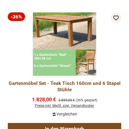
-36%
Rabatt
Gartenmöbel Set - Teak Tisch 160cm und 6 Stapel
Stühle
Verkaufspreis:
1.828,00 €
Regulärer Preis:
2.859,00 €
(36% gespart)
Preise inkl. MwSt. zzgl. Versandkosten
Vergleichen
In den Warenkorb