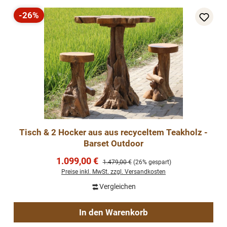
-26%
Rabatt
Tisch & 2 Hocker aus aus recyceltem Teakholz -
Barset Outdoor
Verkaufspreis:
1.099,00 €
Regulärer Preis:
1.479,00 €
(26% gespart)
Preise inkl. MwSt. zzgl. Versandkosten
Vergleichen
In den Warenkorb