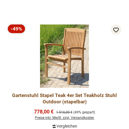
-49%
Rabatt
Gartenstuhl Stapel Teak 4er Set Teakholz Stuhl
Outdoor (stapelbar)
Verkaufspreis:
778,00 €
Regulärer Preis:
1.516,00 €
(49% gespart)
Preise inkl. MwSt. zzgl. Versandkosten
Vergleichen