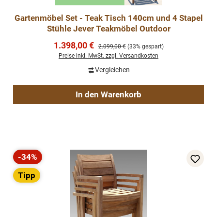
Gartenmöbel Set - Teak Tisch 140cm und 4 Stapel
Stühle Jever Teakmöbel Outdoor
Verkaufspreis:
1.398,00 €
Regulärer Preis:
2.099,00 €
(33% gespart)
Preise inkl. MwSt. zzgl. Versandkosten
Vergleichen
In den Warenkorb
-34%
Rabatt
Tipp