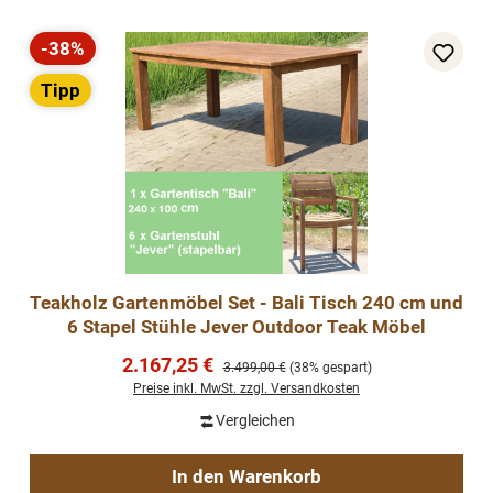
-38%
Rabatt
Tipp
Teakholz Gartenmöbel Set - Bali Tisch 240 cm und
6 Stapel Stühle Jever Outdoor Teak Möbel
Verkaufspreis:
2.167,25 €
Regulärer Preis:
3.499,00 €
(38% gespart)
Preise inkl. MwSt. zzgl. Versandkosten
Vergleichen
In den Warenkorb