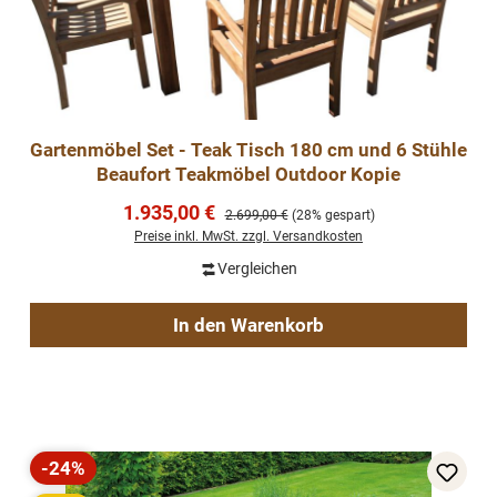
Gartenmöbel Set - Teak Tisch 180 cm und 6 Stühle
Beaufort Teakmöbel Outdoor Kopie
Verkaufspreis:
1.935,00 €
Regulärer Preis:
2.699,00 €
(28% gespart)
Preise inkl. MwSt. zzgl. Versandkosten
Vergleichen
In den Warenkorb
-24%
Rabatt