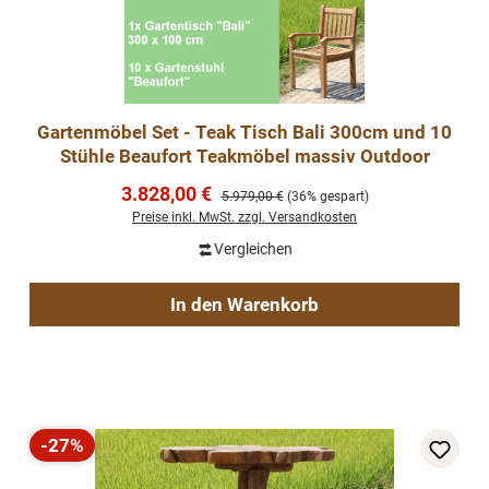
Gartenmöbel Set - Teak Tisch Bali 300cm und 10
Stühle Beaufort Teakmöbel massiv Outdoor
Verkaufspreis:
3.828,00 €
Regulärer Preis:
5.979,00 €
(36% gespart)
Preise inkl. MwSt. zzgl. Versandkosten
Vergleichen
In den Warenkorb
-27%
Rabatt