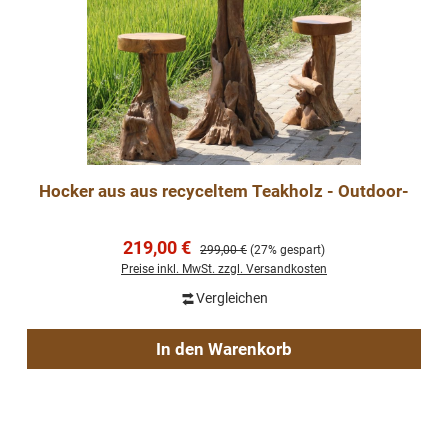
Hocker aus aus recyceltem Teakholz - Outdoor-
Verkaufspreis:
219,00 €
Regulärer Preis:
299,00 €
(27% gespart)
Preise inkl. MwSt. zzgl. Versandkosten
Vergleichen
In den Warenkorb