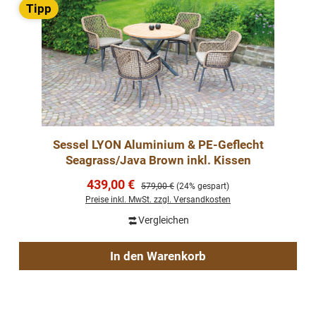
Tipp
Sessel LYON Aluminium & PE-Geflecht
Seagrass/Java Brown inkl. Kissen
Verkaufspreis:
439,00 €
Regulärer Preis:
579,00 €
(24% gespart)
Preise inkl. MwSt. zzgl. Versandkosten
Vergleichen
In den Warenkorb