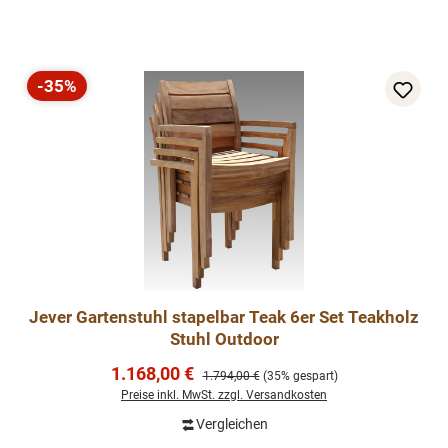
-35%
Rabatt
Jever Gartenstuhl stapelbar Teak 6er Set Teakholz
Stuhl Outdoor
Verkaufspreis:
1.168,00 €
Regulärer Preis:
1.794,00 €
(35% gespart)
Preise inkl. MwSt. zzgl. Versandkosten
Vergleichen