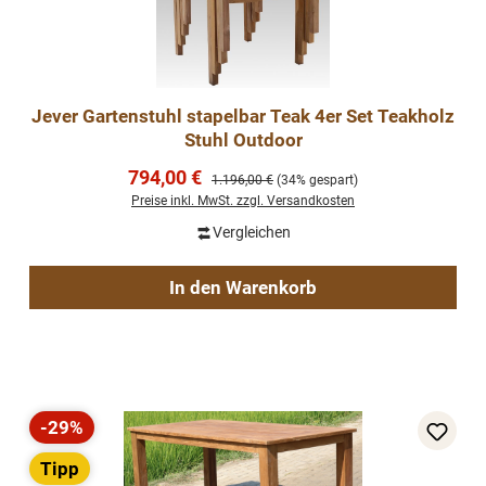
Jever Gartenstuhl stapelbar Teak 4er Set Teakholz
Stuhl Outdoor
Verkaufspreis:
794,00 €
Regulärer Preis:
1.196,00 €
(34% gespart)
Preise inkl. MwSt. zzgl. Versandkosten
Vergleichen
In den Warenkorb
-29%
Rabatt
Tipp