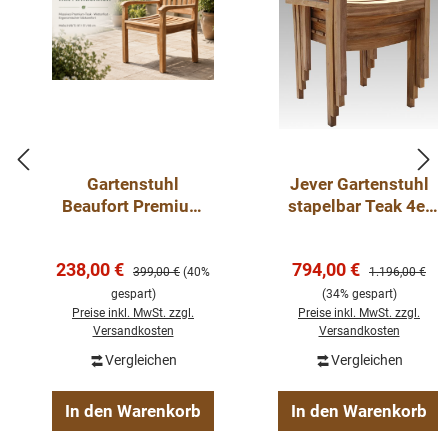
Gartenstuhl
Jever Gartenstuhl
Beaufort Premium
stapelbar Teak 4er
Teak Gartensessel
Set Teakholz Stuhl
mit Armlehnen
Outdoor
Verkaufspreis:
Verkaufspreis:
238,00 €
794,00 €
Regulärer Preis:
Regulärer Preis
399,00 €
(40%
1.196,00 €
gespart)
(34% gespart)
Preise inkl. MwSt. zzgl.
Preise inkl. MwSt. zzgl.
Versandkosten
Versandkosten
Vergleichen
Vergleichen
In den Warenkorb
In den Warenkorb