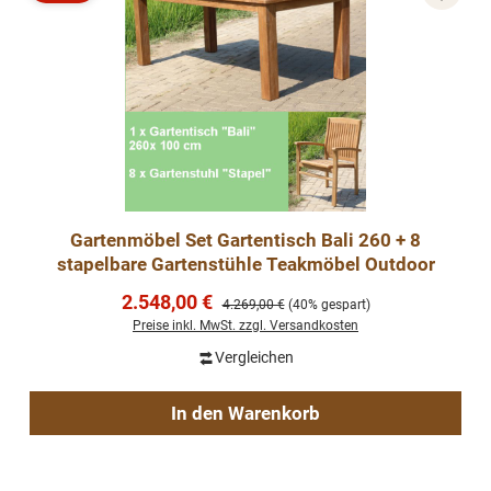
Rabatt
Gartenmöbel Set Gartentisch Bali 260 + 8
stapelbare Gartenstühle Teakmöbel Outdoor
Verkaufspreis:
2.548,00 €
Regulärer Preis:
4.269,00 €
(40% gespart)
Preise inkl. MwSt. zzgl. Versandkosten
Vergleichen
In den Warenkorb