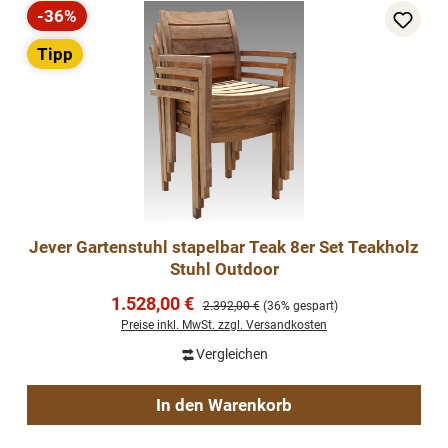
-36%
Rabatt
Tipp
Jever Gartenstuhl stapelbar Teak 8er Set Teakholz
Stuhl Outdoor
Verkaufspreis:
1.528,00 €
Regulärer Preis:
2.392,00 €
(36% gespart)
Preise inkl. MwSt. zzgl. Versandkosten
Vergleichen
In den Warenkorb