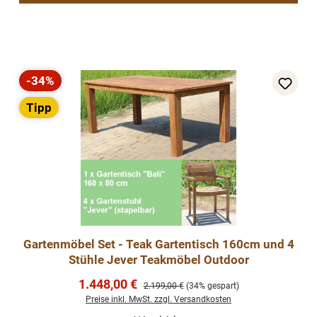
-34%
Rabatt
Tipp
Gartenmöbel Set - Teak Gartentisch 160cm und 4
Stühle Jever Teakmöbel Outdoor
Verkaufspreis:
1.448,00 €
Regulärer Preis:
2.199,00 €
(34% gespart)
Preise inkl. MwSt. zzgl. Versandkosten