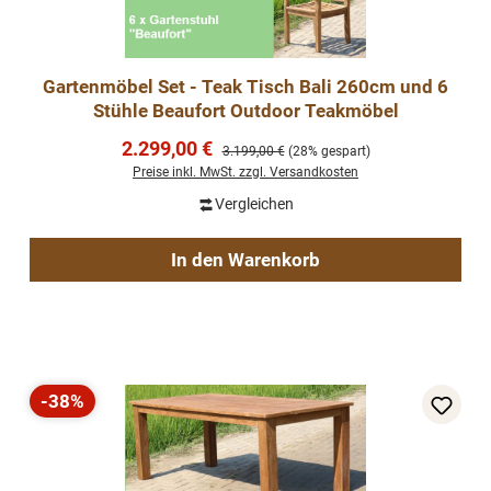
Gartenmöbel Set - Teak Tisch Bali 260cm und 6
Stühle Beaufort Outdoor Teakmöbel
Verkaufspreis:
2.299,00 €
Regulärer Preis:
3.199,00 €
(28% gespart)
Preise inkl. MwSt. zzgl. Versandkosten
Vergleichen
In den Warenkorb
-38%
Rabatt