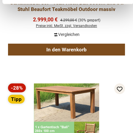
Gartenmöbel Set - Teak Tisch Bali 300cm und 8 x
Stuhl Beaufort Teakmöbel Outdoor massiv
Verkaufspreis:
2.999,00 €
Regulärer Preis:
4.299,00 €
(30% gespart)
Preise inkl. MwSt. zzgl. Versandkosten
Vergleichen
In den Warenkorb
-28%
Rabatt
Tipp