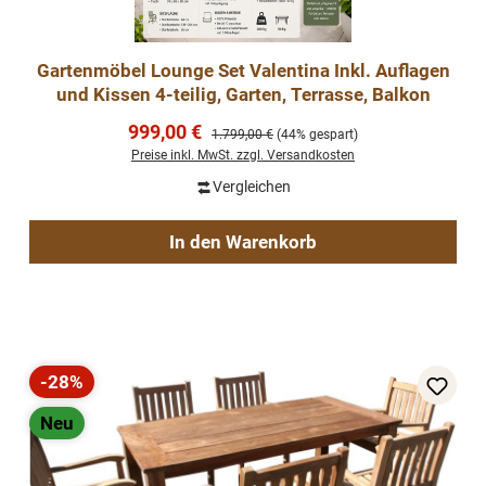
Gartenmöbel Lounge Set Valentina Inkl. Auflagen
und Kissen 4-teilig, Garten, Terrasse, Balkon
Verkaufspreis:
999,00 €
Regulärer Preis:
1.799,00 €
(44% gespart)
Preise inkl. MwSt. zzgl. Versandkosten
Vergleichen
In den Warenkorb
-28%
Rabatt
Neu