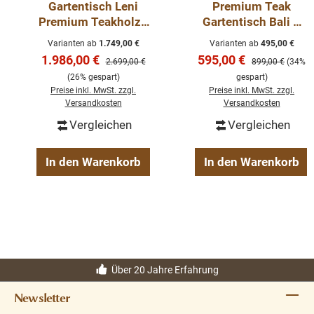
Gartentisch Leni
Premium Teak
Premium Teakholz -
Gartentisch Bali –
Tisch Massiv
Massiver Outdoor
Varianten ab
1.749,00 €
Varianten ab
495,00 €
Outdoor Teak
Esstisch aus
Verkaufspreis:
Verkaufspreis:
1.986,00 €
595,00 €
Regulärer Preis:
Regulärer Preis:
2.699,00 €
899,00 €
(34%
recyceltem Teakholz
(26% gespart)
gespart)
Preise inkl. MwSt. zzgl.
Preise inkl. MwSt. zzgl.
Versandkosten
Versandkosten
Vergleichen
Vergleichen
In den Warenkorb
In den Warenkorb
Über 20 Jahre Erfahrung
Newsletter