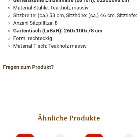
Gartenstühle Einzelmaße (BxTxH):
62x62x98 cm
Material Stühle: Teakholz massiv
Sitzbreite: (ca.) 53 cm, Sitzhöhe: (ca.) 46 cm, Sitztiefe
Anzahl Sitzplätze: 8
Gartentisch (LxBxH): 260x100x78 cm
Form: rechteckig
Material Tisch: Teakholz massiv
Fragen zum Produkt?
Menü schließen
Produktinformationen "Gartenmöbel Set
Gartentisch Bali 260 + 8 stapelbare
Gartenstühle Teakmöbel Outdoor"
Produktgalerie überspringen
Ähnliche Produkte
Unser Garten Set zum Spitzenpreis - bestehend aus
1 Gartentisch Bali 260x100 cm
und
8 Stühle Stapel
.