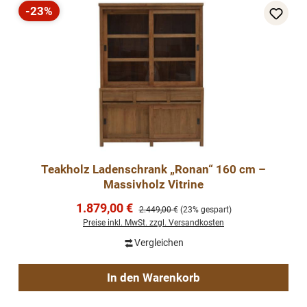
-23%
Rabatt
Teakholz Ladenschrank „Ronan“ 160 cm –
Massivholz Vitrine
Verkaufspreis:
1.879,00 €
Regulärer Preis:
2.449,00 €
(23% gespart)
Preise inkl. MwSt. zzgl. Versandkosten
Vergleichen
In den Warenkorb