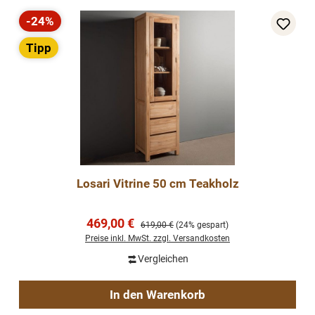
-24%
Rabatt
Tipp
Losari Vitrine 50 cm Teakholz
Verkaufspreis:
469,00 €
Regulärer Preis:
619,00 €
(24% gespart)
Preise inkl. MwSt. zzgl. Versandkosten
Vergleichen
In den Warenkorb