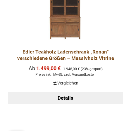
Edler Teakholz Ladenschrank „Ronan“
verschiedene Größen – Massivholz Vitrine
Verkaufspreis:
Ab
1.499,00 €
Regulärer Preis:
1.948,00 €
(23% gespart)
Preise inkl. MwSt. zzgl. Versandkosten
Vergleichen
Details