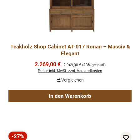
Teakholz Shop Cabinet AT-017 Ronan – Massiv &
Elegant
Verkaufspreis:
2.269,00 €
Regulärer Preis:
2.949,00 €
(23% gespart)
Preise inkl. MwSt. zzgl. Versandkosten
Vergleichen
In den Warenkorb
-27%