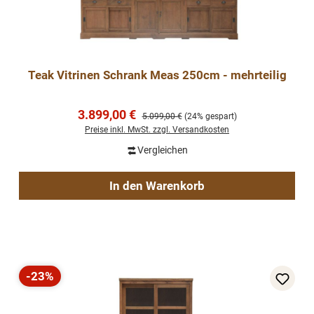
Teak Vitrinen Schrank Meas 250cm - mehrteilig
Verkaufspreis:
3.899,00 €
Regulärer Preis:
5.099,00 €
(24% gespart)
Preise inkl. MwSt. zzgl. Versandkosten
Vergleichen
In den Warenkorb
-23%
Rabatt