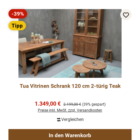
-39%
Rabatt
Tipp
Tua Vitrinen Schrank 120 cm 2-türig Teak
Verkaufspreis:
1.349,00 €
Regulärer Preis:
2.199,00 €
(39% gespart)
Preise inkl. MwSt. zzgl. Versandkosten
Vergleichen
In den Warenkorb