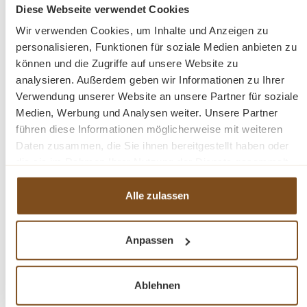
Diese Webseite verwendet Cookies
Preise inkl. MwSt. zzgl. Versandkosten
Wir verwenden Cookies, um Inhalte und Anzeigen zu
Vergleichen
personalisieren, Funktionen für soziale Medien anbieten zu
können und die Zugriffe auf unsere Website zu
In den Warenkorb
analysieren. Außerdem geben wir Informationen zu Ihrer
Verwendung unserer Website an unsere Partner für soziale
Medien, Werbung und Analysen weiter. Unsere Partner
führen diese Informationen möglicherweise mit weiteren
Daten zusammen, die Sie ihnen bereitgestellt haben oder
-32%
die sie im Rahmen Ihrer Nutzung der Dienste gesammelt
Rabatt
haben.
Tipp
Alle zulassen
Anpassen
Ablehnen