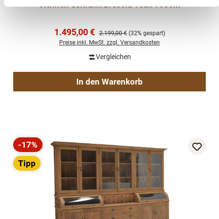
Vitrinen Schrank Brescia Teak 160cm
Verkaufspreis:
1.495,00 €
Regulärer Preis:
2.199,00 €
(32% gespart)
Preise inkl. MwSt. zzgl. Versandkosten
Vergleichen
In den Warenkorb
-17%
Rabatt
Tipp