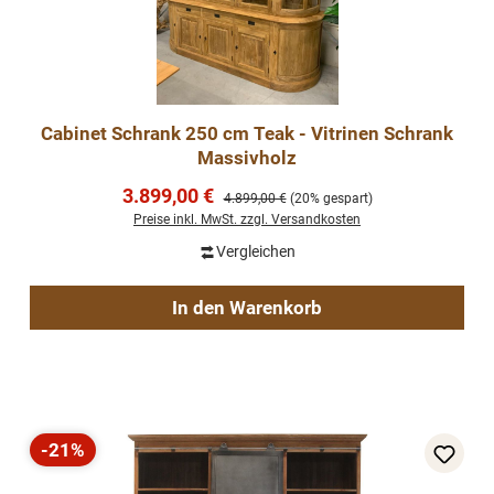
Cabinet Schrank 250 cm Teak - Vitrinen Schrank
Massivholz
Verkaufspreis:
3.899,00 €
Regulärer Preis:
4.899,00 €
(20% gespart)
Preise inkl. MwSt. zzgl. Versandkosten
Vergleichen
In den Warenkorb
-21%
Rabatt