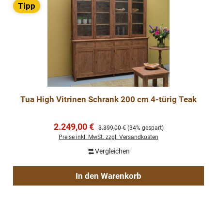
Tipp
Tua High Vitrinen Schrank 200 cm 4-türig Teak
Verkaufspreis:
2.249,00 €
Regulärer Preis:
3.399,00 €
(34% gespart)
Preise inkl. MwSt. zzgl. Versandkosten
Vergleichen
In den Warenkorb