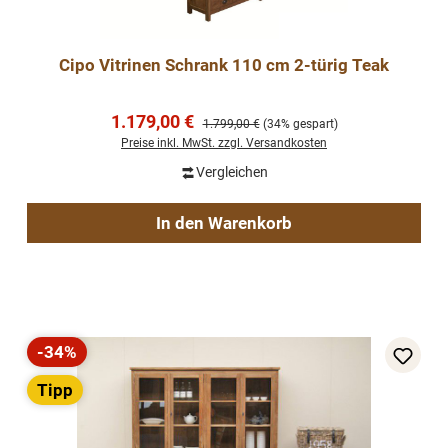
Cipo Vitrinen Schrank 110 cm 2-türig Teak
Verkaufspreis:
1.179,00 €
Regulärer Preis:
1.799,00 €
(34% gespart)
Preise inkl. MwSt. zzgl. Versandkosten
Vergleichen
In den Warenkorb
-34%
Rabatt
Tipp