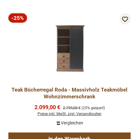
-25%
Rabatt
Teak Bücherregal Roda - Massivholz Teakmöbel
Wohnzimmerschrank
Verkaufspreis:
2.099,00 €
Regulärer Preis:
2.799,00 €
(25% gespart)
Preise inkl. MwSt. zzgl. Versandkosten
Vergleichen
In den Warenkorb