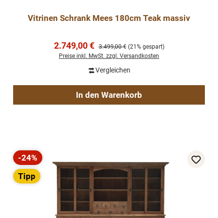
Vitrinen Schrank Mees 180cm Teak massiv
Verkaufspreis:
2.749,00 €
Regulärer Preis:
3.499,00 €
(21% gespart)
Preise inkl. MwSt. zzgl. Versandkosten
Vergleichen
In den Warenkorb
-24%
Rabatt
Tipp