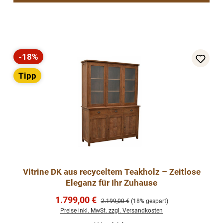
-18%
Rabatt
Tipp
Vitrine DK aus recyceltem Teakholz – Zeitlose
Eleganz für Ihr Zuhause
Verkaufspreis:
1.799,00 €
Regulärer Preis:
2.199,00 €
(18% gespart)
Preise inkl. MwSt. zzgl. Versandkosten