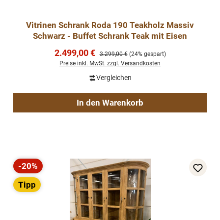
Vitrinen Schrank Roda 190 Teakholz Massiv
Schwarz - Buffet Schrank Teak mit Eisen
Verkaufspreis:
2.499,00 €
Regulärer Preis:
3.299,00 €
(24% gespart)
Preise inkl. MwSt. zzgl. Versandkosten
Vergleichen
In den Warenkorb
-20%
Rabatt
Tipp