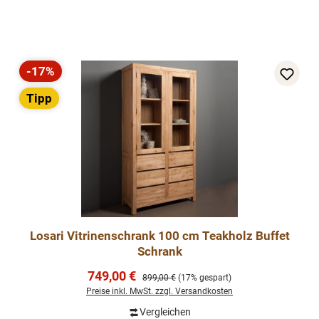
-17%
Rabatt
Tipp
Losari Vitrinenschrank 100 cm Teakholz Buffet
Schrank
Verkaufspreis:
749,00 €
Regulärer Preis:
899,00 €
(17% gespart)
Preise inkl. MwSt. zzgl. Versandkosten
Vergleichen