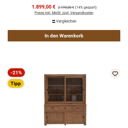
Verkaufspreis:
1.899,00 €
Regulärer Preis:
2.199,00 €
(14% gespart)
Preise inkl. MwSt. zzgl. Versandkosten
Vergleichen
In den Warenkorb
-21%
Rabatt
Tipp