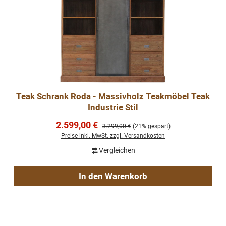
Teak Schrank Roda - Massivholz Teakmöbel Teak
Industrie Stil
Verkaufspreis:
2.599,00 €
Regulärer Preis:
3.299,00 €
(21% gespart)
Preise inkl. MwSt. zzgl. Versandkosten
Vergleichen
In den Warenkorb