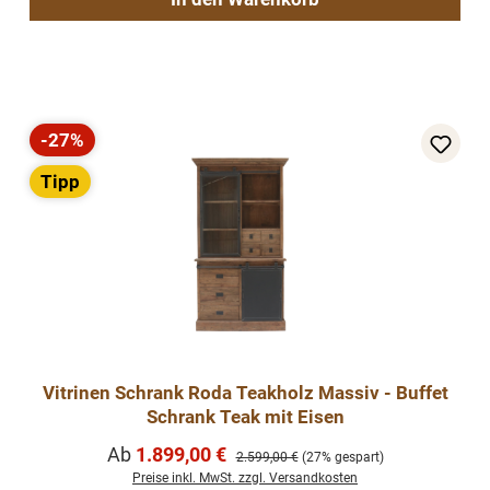
-27%
Rabatt
Tipp
Vitrinen Schrank Roda Teakholz Massiv - Buffet
Schrank Teak mit Eisen
Verkaufspreis:
Ab
1.899,00 €
Regulärer Preis:
2.599,00 €
(27% gespart)
Preise inkl. MwSt. zzgl. Versandkosten