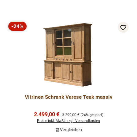
-24%
Rabatt
Vitrinen Schrank Varese Teak massiv
Verkaufspreis:
2.499,00 €
Regulärer Preis:
3.299,00 €
(24% gespart)
Preise inkl. MwSt. zzgl. Versandkosten
Vergleichen