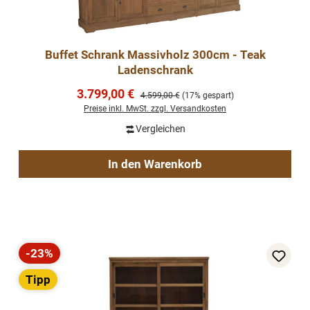
Buffet Schrank Massivholz 300cm - Teak
Ladenschrank
Verkaufspreis:
3.799,00 €
Regulärer Preis:
4.599,00 €
(17% gespart)
Preise inkl. MwSt. zzgl. Versandkosten
Vergleichen
In den Warenkorb
-23%
Rabatt
Tipp