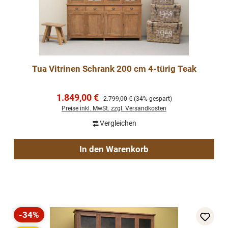
Tua Vitrinen Schrank 200 cm 4-türig Teak
Verkaufspreis:
1.849,00 €
Regulärer Preis:
2.799,00 €
(34% gespart)
Preise inkl. MwSt. zzgl. Versandkosten
Vergleichen
In den Warenkorb
-34%
Rabatt