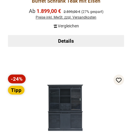
Buffet Schrank Teak mit Eisen
Verkaufspreis:
Ab
1.899,00 €
Regulärer Preis:
2.599,00 €
(27% gespart)
Preise inkl. MwSt. zzgl. Versandkosten
Vergleichen
Details
-24%
Rabatt
Tipp