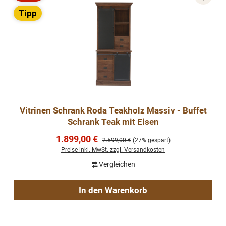
Rabatt
Tipp
Vitrinen Schrank Roda Teakholz Massiv - Buffet
Schrank Teak mit Eisen
Verkaufspreis:
1.899,00 €
Regulärer Preis:
2.599,00 €
(27% gespart)
Preise inkl. MwSt. zzgl. Versandkosten
Vergleichen
In den Warenkorb