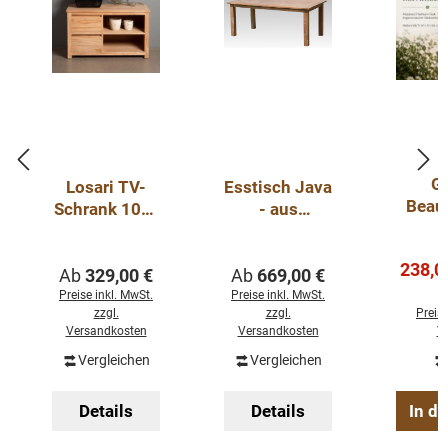
Ga
Losari TV-
Esstisch Java
Beau
Schrank 100-
- aus
Teak 
130 cm
recycelten
mit
unbearbeitete
Teakholz -
Verkau
238,0
Regulärer Preis:
Regulärer Preis:
Ab
s Teakholz
329,00 €
verschiedene
Ab
669,00 €
Varianten
Preise inkl. MwSt.
Preise inkl. MwSt.
zzgl.
zzgl.
Preise
Versandkosten
Versandkosten
V
Vergleichen
Vergleichen
Details
Details
In d