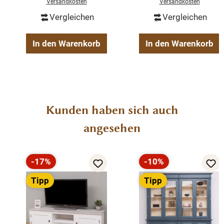
Versandkosten
Versandkosten
Massivholz
Vergleichen
Vergleichen
fertig montiert
2-teilig
In den Warenkorb
In den Warenkorb
Produktgalerie überspringen
Kunden haben sich auch
angesehen
-17%
-10%
Rabatt
Rabatt
Tipp
Tipp