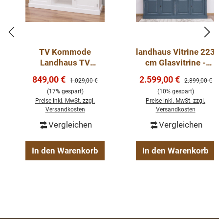
TV Kommode
landhaus Vitrine 223
Landhaus TV
cm Glasvitrine -
Schrank 180 cm
Massivholz
Verkaufspreis:
Verkaufspreis:
849,00 €
2.599,00 €
Regulärer Preis:
Regulärer Pre
1.029,00 €
2.899,00 €
(17% gespart)
(10% gespart)
Preise inkl. MwSt. zzgl.
Preise inkl. MwSt. zzgl.
Versandkosten
Versandkosten
Vergleichen
Vergleichen
In den Warenkorb
In den Warenkorb