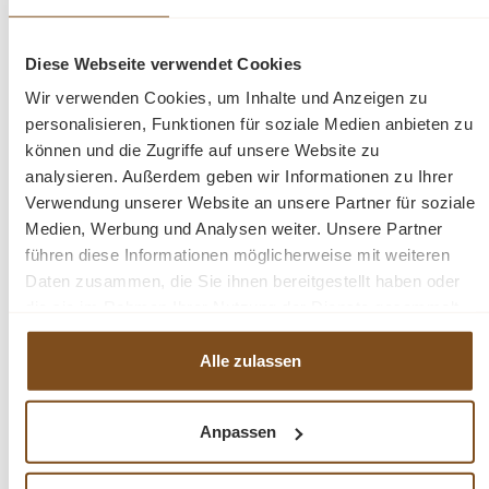
Maße Korpus: H/B/T: 220 x 225 x 40/50 cm
Diese Webseite verwendet Cookies
Wir verwenden Cookies, um Inhalte und Anzeigen zu
Beschreibung
personalisieren, Funktionen für soziale Medien anbieten zu
können und die Zugriffe auf unsere Website zu
Landhaus Schrank
analysieren. Außerdem geben wir Informationen zu Ihrer
Massivholz
Verwendung unserer Website an unsere Partner für soziale
fertig montiert
Medien, Werbung und Analysen weiter. Unsere Partner
2-teilig
führen diese Informationen möglicherweise mit weiteren
Daten zusammen, die Sie ihnen bereitgestellt haben oder
die sie im Rahmen Ihrer Nutzung der Dienste gesammelt
haben.
Fragen zum Produkt?
Alle zulassen
Menü schließen
Produktinformationen "Vitrinen Schrank
Anpassen
Varese Teak massiv"