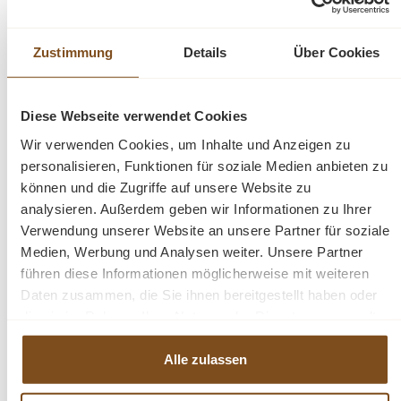
Abmessungen H/B/T: ca. 215/150/50cm
Zustimmung
Details
Über Cookies
In verschiedenen Größen und Holzarten erhältlich!!
Details:
Diese Webseite verwendet Cookies
Wir verwenden Cookies, um Inhalte und Anzeigen zu
Teakholz massiv
personalisieren, Funktionen für soziale Medien anbieten zu
recyceltes Teakholz
können und die Zugriffe auf unsere Website zu
schöne Maserung
analysieren. Außerdem geben wir Informationen zu Ihrer
fertig montiert
Verwendung unserer Website an unsere Partner für soziale
2-teilig
Medien, Werbung und Analysen weiter. Unsere Partner
Landhaus Möbel
führen diese Informationen möglicherweise mit weiteren
Daten zusammen, die Sie ihnen bereitgestellt haben oder
die sie im Rahmen Ihrer Nutzung der Dienste gesammelt
Fragen zum Produkt?
haben.
Alle zulassen
Menü schließen