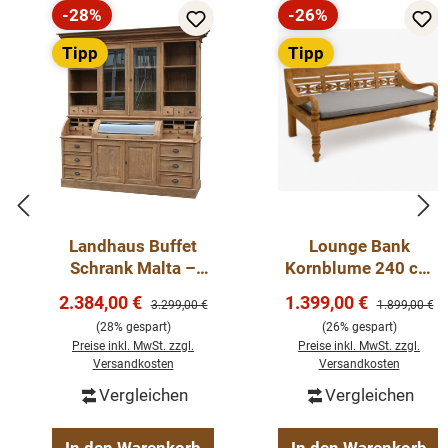
-28%
-26%
Rabatt
Rabatt
Tipp
Tipp
Landhaus Buffet
Lounge Bank
Schrank Malta –
Kornblume 240 cm
Recyceltes Teakholz
– massive Teak
Verkaufspreis:
Verkaufspreis:
2.384,00 €
1.399,00 €
Regulärer Preis:
Regulärer Pre
3.299,00 €
1.899,00 €
Massivmöbel
Gartenbank mit
(28% gespart)
(26% gespart)
Sitzkissen
Preise inkl. MwSt. zzgl.
Preise inkl. MwSt. zzgl.
Versandkosten
Versandkosten
Vergleichen
Vergleichen