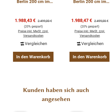
Berlin 200 cm im
Berlin 200 cm im
In verschiedenen Größen und Holzarten erhältlich!!
Landhausstil – weiß
Landhausstil –
200 cm
Schwarz 200 cm
Details:
Verkaufspreis:
Verkaufspreis:
1.988,43 €
1.988,47 €
Regulärer Preis:
Regulärer Pre
2.499,00 €
2.499,00 €
(20% gespart)
(20% gespart)
Preise inkl. MwSt. zzgl.
Preise inkl. MwSt. zzgl.
Teakholz massiv
Versandkosten
Versandkosten
recyceltes Teakholz
Vergleichen
Vergleichen
schöne Maserung
fertig montiert
In den Warenkorb
In den Warenkorb
2-teilig
Landhaus Möbel
Produktgalerie überspringen
Kunden haben sich auch
angesehen