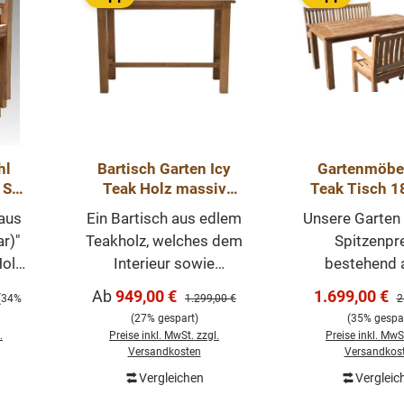
hl
Bartisch Garten Icy
Gartenmöbel
Teak Holz massiv
Teak Tisch 1
Outdoor Tisch
Bank 150 c
 aus
Ein Bartisch aus edlem
Unsere Garten
Stehtisch Teak Möbel
Gartenstühle 
r)"
Teakholz, welches dem
Spitzenpre
Teakmöbel O
Holz
Interieur sowie
bestehend 
se
Exterieur eine warme
Gartentisch
Verkaufspreis:
Verkaufsprei
Ab
949,00 €
1.699,00 €
eis:
Regulärer Preis:
R
(34%
1.299,00 €
2
le
Atmosphäre verleiht,
180x90 cm, 1
(27% gespart)
(35% gespar
vem
wobei ihre gute
Beaufort 150
.
Preise inkl. MwSt. zzgl.
Preise inkl. MwSt
und
Qualität sie besonders
Stühle Beaufo
Versandkosten
Versandkos
ie
langlebig macht.
schönes Gart
Vergleichen
Vergleic
orb
In den Wa
d
Dieser hat zudem eine
Set aus mas