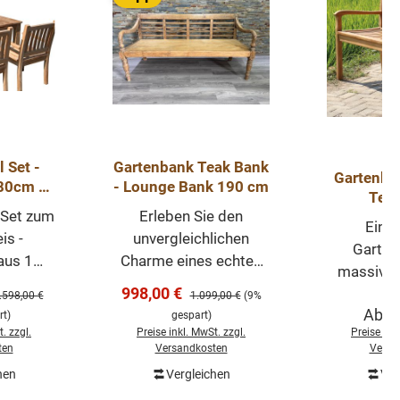
 Set -
Gartenbank Teak Bank
Gartenba
80cm +
- Lounge Bank 190 cm
Teak
m + 2
 Set zum
Erleben Sie den
verschie
Beaufort
Eine
Bank 
is -
unvergleichlichen
utdoor
Garten
Massivho
aus 1
Charme eines echten
massivem
Teak Ga
 Bali
antik indonesischen
s:
Verkaufspreis:
998,00 €
Die B
egulärer Preis:
Regulärer Preis:
.598,00 €
1.099,00 €
(9%
 x Bank
Teakmöbels! Diese
Regul
Ab
3
witterun
t)
gespart)
 cm, 2
handgefertigte Bali
. zzgl.
Preise inkl. MwSt. zzgl.
Preise ink
und kan
rt. Eine
Teak Bank wurde von
ten
Versandkosten
Versa
Wind u
enmöbel
traditionellen
hen
Vergleichen
Ver
draußen s
renkorb
In den Warenkorb
sivem
Handwerkern