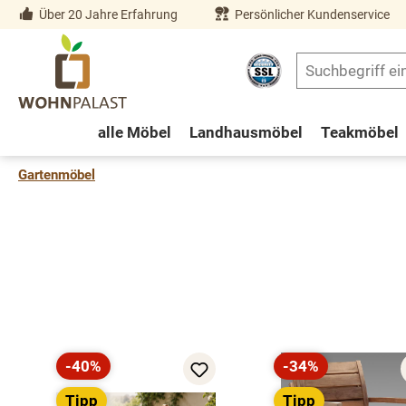
Über 20 Jahre Erfahrung
Persönlicher Kundenservice
springen
Zur Hauptnavigation springen
alle Möbel
Landhausmöbel
Teakmöbel
Gartenmöbel
Produktgalerie überspringen
-40%
-34%
Rabatt
Rabatt
Tipp
Tipp