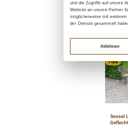
Verkauf
1.935,
und die Zugriffe auf unsere 
mit Freu
Preise i
Website an unsere Partner fü
der 
möglicherweise mit weiteren
Gartenmöb
I
der Dienste gesammelt habe
im Freie
u
Vergn
Ablehnen
recyce
-24%
Rabatt
wurde f
Tipp
verwendet,
robust ver
Freu
haben. 
Rückenfl
hohen Sitz
dichtes H
natürlich
Sessel 
Natur a
Geflech
sehr 