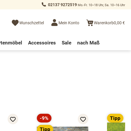
02137 9272519
Mo.-Fr. 10–18 Uhr, Sa. 10–16 Uhr
Wunschzettel
Mein Konto
Warenkorb
0,00 €
rtenmöbel
Accessoires
Sale
nach Maß
-9%
Tipp
Rabatt
Tipp