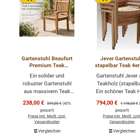
Gartenstuhl Beaufort
Jever Gartenstu
Premium Teak
stapelbar Teak 4er Set
Gartensessel mit
Teakholz Stuhl
Ein solider und
Gartenstuhl Jever
Armlehnen
Outdoor
robuster Gartenstuhl
Teakholz (stapelba
aus massivem Teak
Ein schöner Teak 
Holz. Der Stuhl hat eine
Gartenstuhl. Die
Verkaufspreis:
Verkaufspreis:
238,00 €
794,00 €
Regulärer Preis:
Regulärer Pr
399,00 €
(40%
1.196,00 €
ergonomisch geformte
Teak Gartenstüh
gespart)
gespart)
Sitz- und Rückenfläche
wurden aus massi
Preise inkl. MwSt. zzgl.
Preise inkl. MwSt. zzgl
und bietet Ihnen
Teak hergestellt 
Versandkosten
Versandkosten
dadurch einen hohen
sind stapelbar. D
Vergleichen
Vergleichen
In den Warenkorb
In den Warenk
Sitzkomfort.
Rückenlehne un