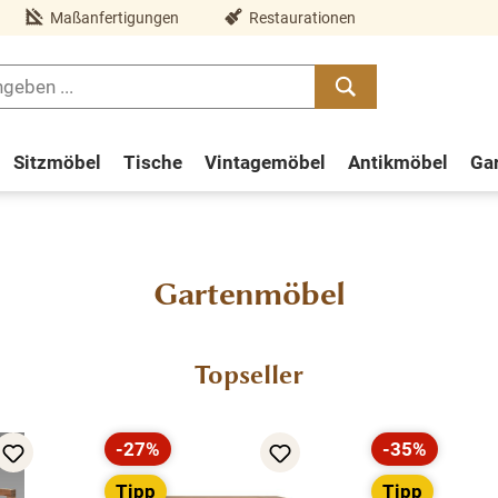
Maßanfertigungen
Restaurationen
Sitzmöbel
Tische
Vintagemöbel
Antikmöbel
Ga
Gartenmöbel
Topseller
-27%
-35%
Rabatt
Rabatt
Tipp
Tipp