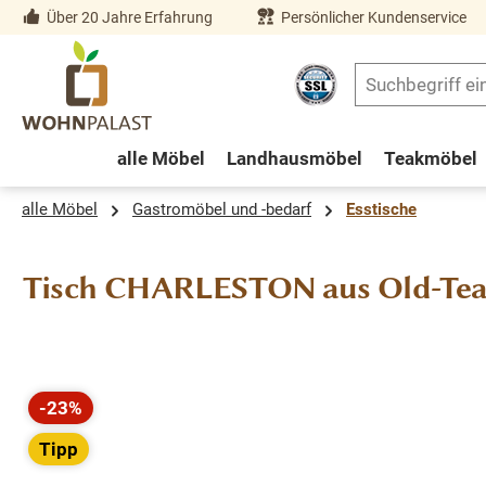
Über 20 Jahre Erfahrung
Persönlicher Kundenservice
springen
Zur Hauptnavigation springen
alle Möbel
Landhausmöbel
Teakmöbel
alle Möbel
Gastromöbel und -bedarf
Esstische
Tisch CHARLESTON aus Old-Teak
Bildergalerie überspringen
-23%
Rabatt
Tipp