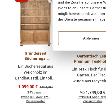
Rabatt
und die Zugriffe auf unsere 
Website an unsere Partner fü
möglicherweise mit weiteren
der Dienste gesammelt habe
Ablehnen
Gründerzeit
Gartentisch Len
Bücherregal
Premium Teakhol
Massivholz
Ein Bücherregal aus
Tisch Massiv Out
Ein Teak Tisch für 
Teak
Weichholz im
Garten. Der Tisc
Landhausstil. Ein tolles
wurde aus recyce
Regal für Ihre Bücher
Verkaufspreis:
1.099,00 €
Teakholz gefertigt.
Regulärer Preis:
1.299,00 €
und Accessoires. Das
Regulärer Prei
Ab
1.749,00 €
gibt dem Tisch d
(15% gespart)
Regal hat zwei
Preise inkl. MwSt. zzgl.
Preise inkl. MwSt. zzgl
unverwechselbar
abschließbare Türen
Versandkosten
Versandkosten
Charakter. Die