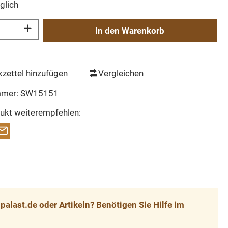
glich
Gib den gewünschten Wert ein oder benutze die Schaltflächen um die Anzahl zu erh
In den Warenkorb
zettel hinzufügen
Vergleichen
mmer:
SW15151
ukt weiterempfehlen:
alast.de oder Artikeln? Benötigen Sie Hilfe im