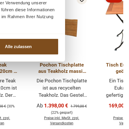
Rabatt
Rabatt
hrer Verwendung unserer
Tipp
 führen diese Informationen
ie im Rahmen Ihrer Nutzung
Alle zulassen
eak
Pochon Tischplatte
Tisch Euk
120cm -
aus Teakholz massiv
geölt,
isch
mit Baumkante - in
Terrass
re Teak
Die Pochon Tischplatte
Ein Tisc
auf 170
verschiedenen Größen
20cm ist
ist aus recycelten
Eukaly
z. Der
Teakholz. Das Gestell
gefertigt,
at
kann zusätzlich in
Interi
s:
Verkaufspreis:
Verkaufs
Ab
1.398,00 €
169,00 
ärer Preis:
Regulärer Preis:
00 €
(30%
1.799,00 €
läge und
verschiedenen
Exterieur
(22% gespart)
ge
ar auf
Materialien und Farben
Atmosphär
. zzgl.
Preise inkl. MwSt. zzgl.
Preise ink
 er sich
bestellt werden. Diese
wobei 
ten
Versandkosten
Versa