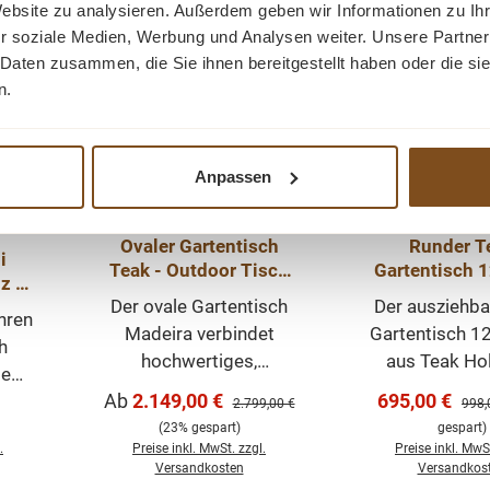
Rabatt
Rabatt
Website zu analysieren. Außerdem geben wir Informationen zu I
Tipp
r soziale Medien, Werbung und Analysen weiter. Unsere Partner
 Daten zusammen, die Sie ihnen bereitgestellt haben oder die s
n.
Anpassen
Ovaler Gartentisch
Runder T
i
Teak - Outdoor Tisch
Gartentisch 
z -
Massivholz 5cm
Outdoor T
Der ovale Gartentisch
Der ausziehba
door
Platte & Alugestell
erweiterbar 
Ihren
Madeira verbindet
Gartentisch 1
cm
h
hochwertiges,
aus Teak Hol
ltem
recyceltes Teakholz
Tisch h
Verkaufspreis:
Verkaufsprei
Ab
2.149,00 €
695,00 €
 Das
Regulärer Preis:
Regul
2.799,00 €
998,
mit einem modernen
Messingbesch
s:
en
(23% gespart)
gespart)
schwarzen Aluminium
ist ausziehb
.
Preise inkl. MwSt. zzgl.
Preise inkl. MwSt
en
Spider-Gestell. Die
170cm, sodass
Versandkosten
Versandkos