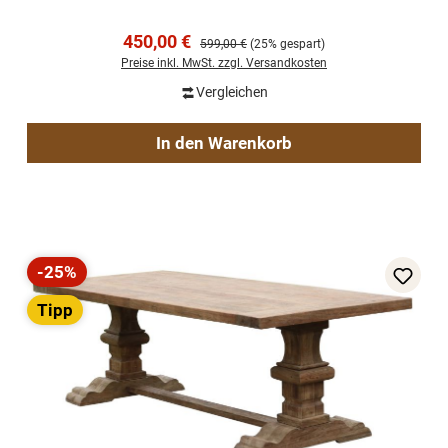
Verkaufspreis:
450,00 €
Regulärer Preis:
599,00 €
(25% gespart)
Preise inkl. MwSt. zzgl. Versandkosten
Vergleichen
In den Warenkorb
-25%
Rabatt
Tipp