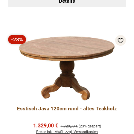
Details
-23%
Rabatt
Esstisch Java 120cm rund - altes Teakholz
Verkaufspreis:
1.329,00 €
Regulärer Preis:
1.729,00 €
(23% gespart)
Preise inkl. MwSt. zzgl. Versandkosten