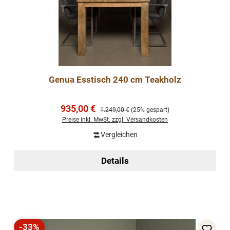
Genua Esstisch 240 cm Teakholz
Verkaufspreis:
935,00 €
Regulärer Preis:
1.249,00 €
(25% gespart)
Preise inkl. MwSt. zzgl. Versandkosten
Vergleichen
Details
-33%