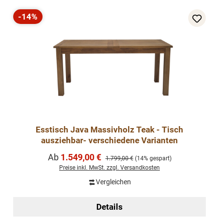
-14%
Rabatt
Esstisch Java Massivholz Teak - Tisch
ausziehbar- verschiedene Varianten
Verkaufspreis:
Ab
1.549,00 €
Regulärer Preis:
1.799,00 €
(14% gespart)
Preise inkl. MwSt. zzgl. Versandkosten
Vergleichen
Details