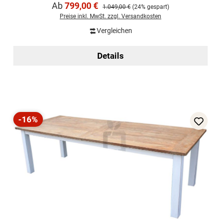
Verkaufspreis:
Ab
799,00 €
Regulärer Preis:
1.049,00 €
(24% gespart)
Preise inkl. MwSt. zzgl. Versandkosten
Vergleichen
Details
-16%
Rabatt