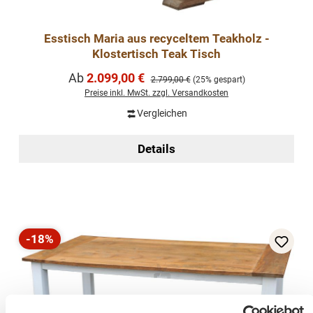
Esstisch Maria aus recyceltem Teakholz -
Klostertisch Teak Tisch
Verkaufspreis:
Ab
2.099,00 €
Regulärer Preis:
2.799,00 €
(25% gespart)
Preise inkl. MwSt. zzgl. Versandkosten
Vergleichen
Details
-18%
Rabatt