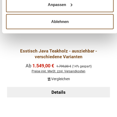
Anpassen
Ablehnen
Esstisch Java Teakholz - ausziehbar -
verschiedene Varianten
Verkaufspreis:
Ab
1.549,00 €
Regulärer Preis:
1.799,00 €
(14% gespart)
Preise inkl. MwSt. zzgl. Versandkosten
Vergleichen
Details