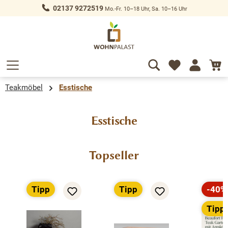
02137 9272519
Mo.-Fr. 10–18 Uhr, Sa. 10–16 Uhr
alt springen
Teakmöbel
Esstische
Esstische
Produktgalerie überspringen
Topseller
Tipp
Tipp
-40%
Rabat
Tipp