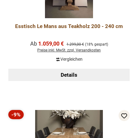
Esstisch Le Mans aus Teakholz 200 - 240 cm
Verkaufspreis:
Ab
1.059,00 €
Regulärer Preis:
1.299,00 €
(18% gespart)
Preise inkl. MwSt. zzgl. Versandkosten
Vergleichen
Details
-9%
Rabatt