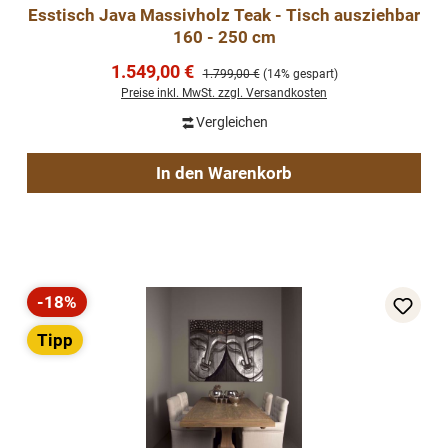
Esstisch Java Massivholz Teak - Tisch ausziehbar
160 - 250 cm
Verkaufspreis:
1.549,00 €
Regulärer Preis:
1.799,00 €
(14% gespart)
Preise inkl. MwSt. zzgl. Versandkosten
Vergleichen
In den Warenkorb
-18%
Rabatt
Tipp