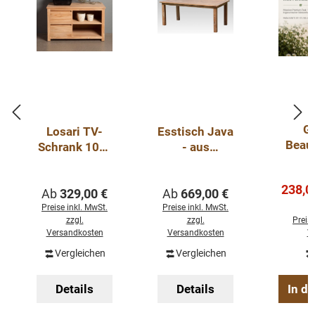
Ga
Losari TV-
Esstisch Java
Beau
Schrank 100-
- aus
Teak 
130 cm
recycelten
mit
unbearbeitete
Teakholz -
Verkau
238,0
Regulärer Preis:
Regulärer Preis:
Ab
s Teakholz
329,00 €
verschiedene
Ab
669,00 €
Varianten
Preise inkl. MwSt.
Preise inkl. MwSt.
zzgl.
zzgl.
Preise
Versandkosten
Versandkosten
V
Vergleichen
Vergleichen
Details
Details
In d