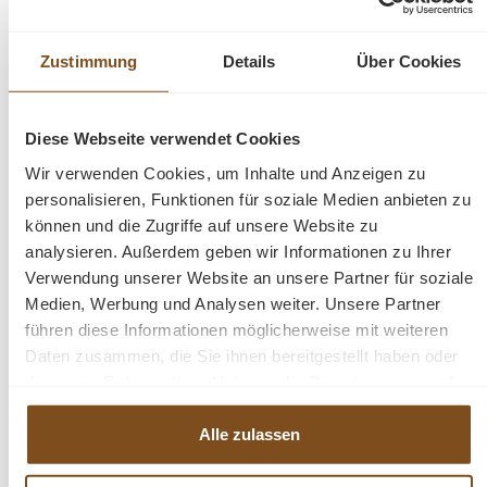
Zustimmung
Details
Über Cookies
Esstisch Vintage Teakholz 180 cm
Diese Webseite verwendet Cookies
Wir verwenden Cookies, um Inhalte und Anzeigen zu
Verkaufspreis:
899,00 €
Regulärer Preis:
personalisieren, Funktionen für soziale Medien anbieten zu
1.099,00 €
(18% gespart)
Preise inkl. MwSt. zzgl. Versandkosten
können und die Zugriffe auf unsere Website zu
analysieren. Außerdem geben wir Informationen zu Ihrer
Vergleichen
Verwendung unserer Website an unsere Partner für soziale
Medien, Werbung und Analysen weiter. Unsere Partner
In den Warenkorb
führen diese Informationen möglicherweise mit weiteren
Daten zusammen, die Sie ihnen bereitgestellt haben oder
die sie im Rahmen Ihrer Nutzung der Dienste gesammelt
haben.
Alle zulassen
-14%
Rabatt