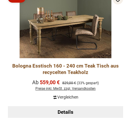
Rabatt
Bologna Esstisch 160 - 240 cm Teak Tisch aus
recycelten Teakholz
Verkaufspreis:
Ab
559,00 €
Regulärer Preis:
829,00 €
(33% gespart)
Preise inkl. MwSt. zzgl. Versandkosten
Vergleichen
Details