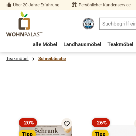
Über 20 Jahre Erfahrung
Persönlicher Kundenservice
springen
Zur Hauptnavigation springen
alle Möbel
Landhausmöbel
Teakmöbel
Teakmöbel
Schreibtische
Produktgalerie überspringen
-20%
-26%
Rabatt
Rabatt
Tipp
Tipp