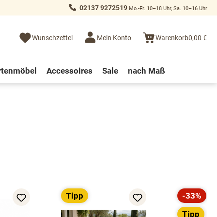
02137 9272519
Mo.-Fr. 10–18 Uhr, Sa. 10–16 Uhr
Wunschzettel
Mein Konto
Warenkorb
0,00 €
rtenmöbel
Accessoires
Sale
nach Maß
Tipp
-33%
Rabatt
Tipp