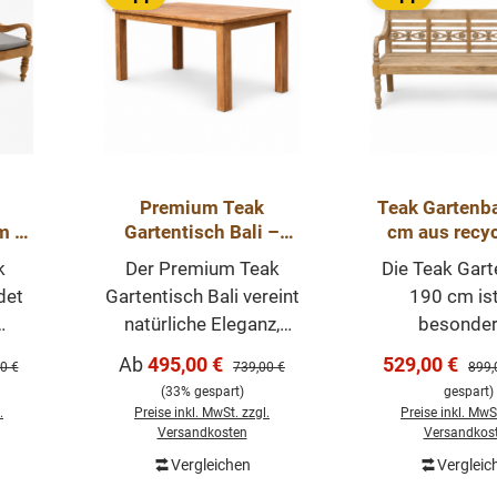
Premium Teak
Teak Gartenb
m –
Gartentisch Bali –
cm aus recy
Massiver Outdoor
Teakholz – m
k
Der Premium Teak
Die Teak Gar
t
Esstisch aus
Outdoor Sit
det
Gartentisch Bali vereint
190 cm ist
recyceltem Teakholz
natürliche Eleganz,
besonde
massive Qualität und
Möbelstück für 
Verkaufspreis:
Verkaufsprei
Ab
495,00 €
529,00 €
er Preis:
Regulärer Preis:
Regul
0 €
739,00 €
899,
zeitloses Design.
natürliche Mate
(33% gespart)
gespart)
d
Gefertigt aus
robuste Quali
.
Preise inkl. MwSt. zzgl.
Preise inkl. MwSt
.
aufbereitetem,
zeitlosen Stil
Versandkosten
Versandkos
recyceltem Teakholz,
Gefertigt
Vergleichen
Vergleic
orb
In den Wa
tem
überzeugt dieser
massivem rec