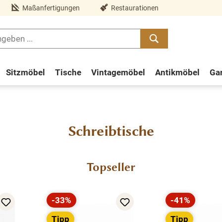
Maßanfertigungen
Restaurationen
Sitzmöbel
Tische
Vintagemöbel
Antikmöbel
Ga
Schreibtische
Topseller
-33%
-41%
Rabatt
Rabatt
Tipp
Tipp