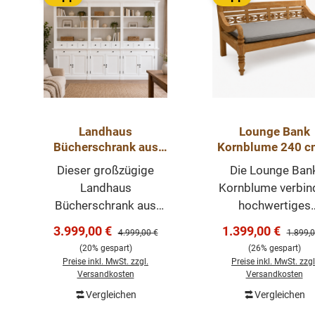
Landhaus
Lounge Bank
Bücherschrank aus
Kornblume 240 c
Massivholz in weiß –
massive Teak
Dieser großzügige
Die Lounge Ban
320 cm breit,
Gartenbank mi
Landhaus
Kornblume verbin
mehrteilig
Sitzkissen
Bücherschrank aus
hochwertiges
Massivholz verbindet
Naturmaterial,
Verkaufspreis:
Verkaufspreis:
3.999,00 €
1.399,00 €
Regulärer Preis:
Regulär
4.999,00 €
1.899,0
klassische Eleganz mit
großzügigen
(20% gespart)
(26% gespart)
außergewöhnlich viel
Sitzkomfort un
Preise inkl. MwSt. zzgl.
Preise inkl. MwSt. zzgl
Stauraum. Mit einer
zeitloses Design
Versandkosten
Versandkosten
Breite von 320 cm wird
Gefertigt aus
Vergleichen
Vergleichen
In den Warenkorb
In den Warenk
die eindrucksvolle
massivem recycel