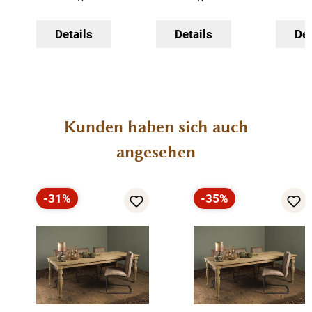
Jedes Stück ein Unikat
Details
Details
Det
Produktgalerie überspringen
Kunden haben sich auch
angesehen
-31%
-35%
Rabatt
Rabatt