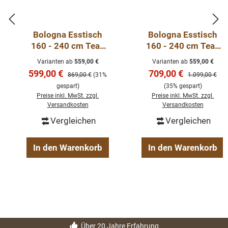
Bologna Esstisch
Bologna Esstisch
160 - 240 cm Teak
160 - 240 cm Teak
Tisch aus recycelten
Tisch aus recycelten
Varianten ab
559,00 €
Varianten ab
559,00 €
Teakholz
Teakholz
Verkaufspreis:
Verkaufspreis:
599,00 €
709,00 €
Regulärer Preis:
Regulärer Preis
869,00 €
(31%
1.099,00 €
gespart)
(35% gespart)
Preise inkl. MwSt. zzgl.
Preise inkl. MwSt. zzgl.
Versandkosten
Versandkosten
Vergleichen
Vergleichen
In den Warenkorb
In den Warenkorb
Über 20 Jahre Erfahrung