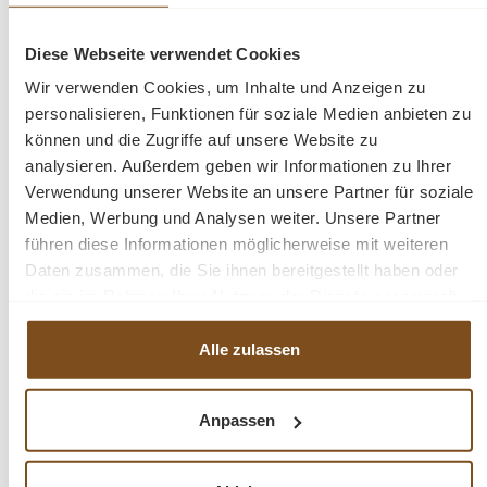
geliefert werden
Diese Webseite verwendet Cookies
Die Abmessungen: Dieser Tisch kann in verschiedenen
Wir verwenden Cookies, um Inhalte und Anzeigen zu
Abmessungen geliefert werden.
personalisieren, Funktionen für soziale Medien anbieten zu
können und die Zugriffe auf unsere Website zu
Teakholz
analysieren. Außerdem geben wir Informationen zu Ihrer
naturbelassen
Verwendung unserer Website an unsere Partner für soziale
Jedes Stück ein Unikat
Medien, Werbung und Analysen weiter. Unsere Partner
führen diese Informationen möglicherweise mit weiteren
Daten zusammen, die Sie ihnen bereitgestellt haben oder
Fragen zum Produkt?
die sie im Rahmen Ihrer Nutzung der Dienste gesammelt
haben.
Menü schließen
Alle zulassen
Produktinformationen "Bologna Esstisch 160 -
240 cm Teak Tisch aus recycelten Teakholz"
Anpassen
Der Esstisch aus der Serie Bologna ist ein schöner und
Produktgalerie überspringen
Ähnliche Produkte
massiver Tisch, Die massive Oberfläche besteht aus