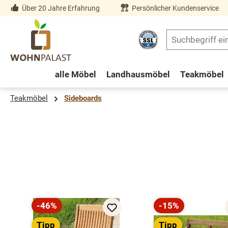
Über 20 Jahre Erfahrung
Persönlicher Kundenservice
springen
Zur Hauptnavigation springen
alle Möbel
Landhausmöbel
Teakmöbel
Teakmöbel
Sideboards
Produktgalerie überspringen
-46%
-15%
Rabatt
Rabatt
Tipp
Tipp