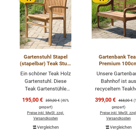
Gartenstuhl Stapel
Gartenbank Tea
(stapelbar) Teak Stuhl
Premium 100c
Outdoor
Teakholz Bank
Ein schöner Teak Holz
Unsere Gartenba
Gartenmöbel Outd
Gartenstuhl. Diese
Bahnhof ist au
Sitzbank
Teak Gartenstühle
recyceltem Teakh
wurden aus massivem
gefertigt. Das al
Verkaufspreis:
Verkaufspreis:
195,00 €
399,00 €
Regulärer Preis:
Regulärer P
359,00 €
(46%
468,00 €
(
Teak hergestellt und
Teakholz gibt der 
gespart)
gespart)
sind stapelbar. Die
einen antiken
Preise inkl. MwSt. zzgl.
Preise inkl. MwSt. zzgl
Rückenlehne und
Charakter. Jede B
Versandkosten
Versandkosten
Sitzfläche sind sehr
ist ein echtes
Vergleichen
Vergleichen
In den Warenkorb
In den Warenk
bequem und
Unikat. Die Bank i