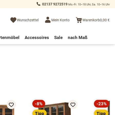
02137 9272519
Mo.-Fr. 10–18 Uhr, Sa. 10–16 Uhr
Wunschzettel
Mein Konto
Warenkorb
0,00 €
rtenmöbel
Accessoires
Sale
nach Maß
-8%
-23%
Rabatt
Rabatt
Tipp
Tipp