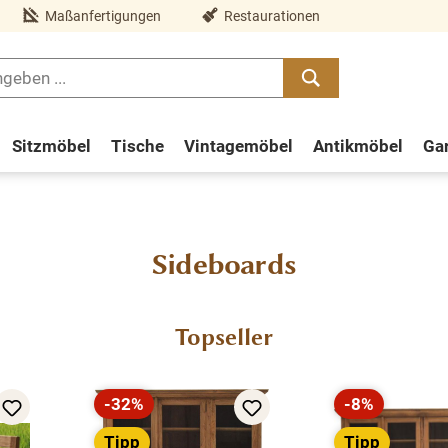
Maßanfertigungen
Restaurationen
Sitzmöbel
Tische
Vintagemöbel
Antikmöbel
Ga
Sideboards
Topseller
-32%
-8%
Rabatt
Rabatt
Tipp
Tipp