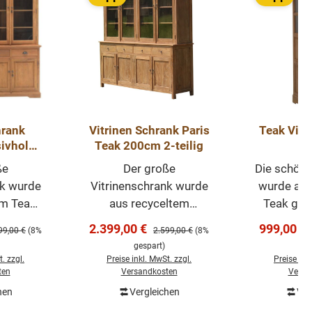
hrank
Vitrinen Schrank Paris
Teak Vitr
ivholz
Teak 200cm 2-teilig
V
 220cm
ße
Der große
Die schöne
nk wurde
Vitrinenschrank wurde
wurde aus
em Teak
aus recyceltem
Teak geb
 hat
Teakholz hergestellt.
dadurch 
:
Verkaufspreis:
Verkaufsp
2.399,00 €
999,00 €
lärer Preis:
Regulärer Preis:
99,00 €
(8%
2.599,00 €
(8%
n ganz
Das alte Holz hat einen
eigene
gespart)
ge
me. Die
ganz eigenen Charme
Unsere
. zzgl.
Preise inkl. MwSt. zzgl.
Preise ink
akmöbel
und eine schöne
Teakmöbe
ten
Versandkosten
Versa
lastbar
Ausstrahlung. Zeitlos
belastbar 
hen
Vergleichen
Ver
renkorb
In den Warenkorb
In de
reinigen
und attraktiv
reinig