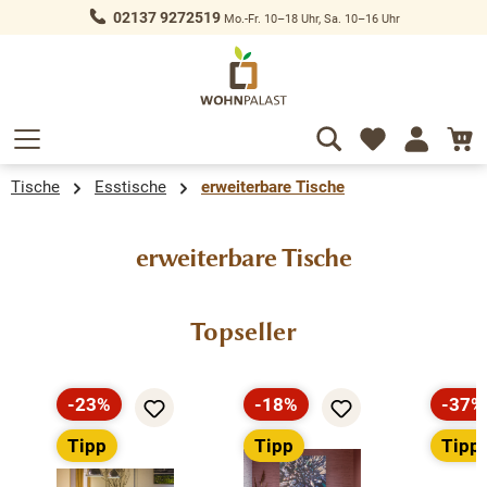
02137 9272519
Mo.-Fr. 10–18 Uhr, Sa. 10–16 Uhr
alt springen
Tische
Esstische
erweiterbare Tische
erweiterbare Tische
Produktgalerie überspringen
Topseller
-23%
-18%
-37%
Rabatt
Rabatt
Rabat
Tipp
Tipp
Tipp