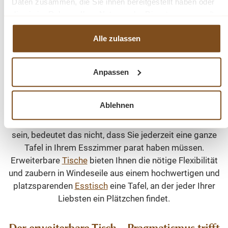
Daten zusammen, die Sie ihnen bereitgestellt haben oder
Erweiterbare Tische – für jede Spontanität
die sie im Rahmen Ihrer Nutzung der Dienste gesammelt
gewappnet
haben.
Alle zulassen
Es wird lecker gekocht und der Jüngste hat mal wieder
die halbe Schulklasse eingeladen. Oder aber mitten im
Trubel der Weihnachtszeit haben sich nicht nur spontan
Anpassen
die Nachbarn, sondern auch die Verwandten aus Berlin
angekündigt. Das Leben ist nicht immer planbar – aber
Ablehnen
gerade das beschert oft die wundervollsten Momente.
Möchten Sie gerne auf spontanen Besuch vorbereitet
sein, bedeutet das nicht, dass Sie jederzeit eine ganze
Tafel in Ihrem Esszimmer parat haben müssen.
Erweiterbare
Tische
bieten Ihnen die nötige Flexibilität
und zaubern in Windeseile aus einem hochwertigen und
platzsparenden
Esstisch
eine Tafel, an der jeder Ihrer
Liebsten ein Plätzchen findet.