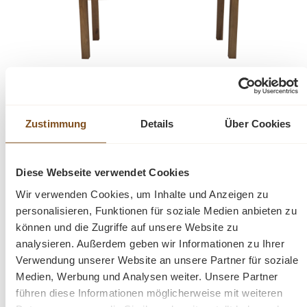
Esstisch Java Massivholz Teak - Tisch
ausziehbar- verschiedene Varianten
Zustimmung
Details
Über Cookies
Verkaufspreis:
Ab
1.549,00 €
Regulärer Preis:
1.799,00 €
(14% gespart)
Preise inkl. MwSt. zzgl. Versandkosten
Diese Webseite verwendet Cookies
Vergleichen
Wir verwenden Cookies, um Inhalte und Anzeigen zu
personalisieren, Funktionen für soziale Medien anbieten zu
Details
können und die Zugriffe auf unsere Website zu
analysieren. Außerdem geben wir Informationen zu Ihrer
Verwendung unserer Website an unsere Partner für soziale
Medien, Werbung und Analysen weiter. Unsere Partner
führen diese Informationen möglicherweise mit weiteren