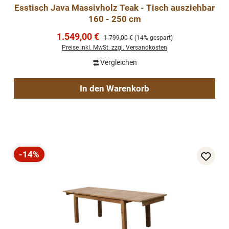
Esstisch Java Massivholz Teak - Tisch ausziehbar
160 - 250 cm
Verkaufspreis:
1.549,00 €
Regulärer Preis:
1.799,00 €
(14% gespart)
Preise inkl. MwSt. zzgl. Versandkosten
Vergleichen
In den Warenkorb
-14%
Rabatt