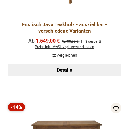
Esstisch Java Teakholz - ausziehbar -
verschiedene Varianten
Verkaufspreis:
Ab
1.549,00 €
Regulärer Preis:
1.799,00 €
(14% gespart)
Preise inkl. MwSt. zzgl. Versandkosten
Vergleichen
Details
-14%
Rabatt