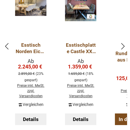
Esstisch
Esstischplatt
Norden Eiche
e Castle XXL
Runder
- Stärke: 45-
aus
aus E
Verkaufspreis:
Verkaufspreis:
Ab
Ab
48mm
Eichenholz
2.245,00 €
1.359,00 €
Regulärer Preis:
Regulärer Preis:
Eichentisch
80 mm Stark
2.899,00 €
(23%
1.659,00 €
(18%
massiv mit
Verkau
125,0
gespart)
gespart)
Holzgestell
Preise inkl. MwSt.
Preise inkl. MwSt.
zzgl.
zzgl.
Preise
Versandkosten
Versandkosten
V
Vergleichen
Vergleichen
Details
Details
In d