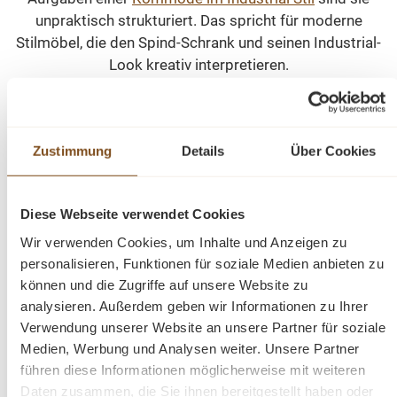
unpraktisch strukturiert. Das spricht für moderne
Stilmöbel, die den Spind-Schrank und seinen Industrial-
Look kreativ interpretieren.
Metallschrank mit Vintage-Look im Industrial
Stil statt Arbeitsspind
Zustimmung
Details
Über Cookies
Robustes Metall gehört jedenfalls zu den zentralen
Merkmalen. Gleiches gilt für grobe Verarbeitungsdetails
Diese Webseite verwendet Cookies
und offensichtliche Gebrauchsspuren, wenn man an
betagte Originale denkt. Passend dazu lässt sich auch
Wir verwenden Cookies, um Inhalte und Anzeigen zu
ein neuer Spind im Industrial-Style anfertigen – etwa aus
personalisieren, Funktionen für soziale Medien anbieten zu
können und die Zugriffe auf unsere Website zu
rustikalem Eisen, das nicht veredelt ist oder bewusst
analysieren. Außerdem geben wir Informationen zu Ihrer
etwas nachlässig lackiert wird. Wählt man gleichzeitig
Verwendung unserer Website an unsere Partner für soziale
eine niedrige Ausführung, wird aus dem industriellen
Medien, Werbung und Analysen weiter. Unsere Partner
Vorbild eine unkonventionelle Vintage-Sitzbank. Schon
führen diese Informationen möglicherweise mit weiteren
passt der Stauraum perfekt zu Accessoires wie Schals
Daten zusammen, die Sie ihnen bereitgestellt haben oder