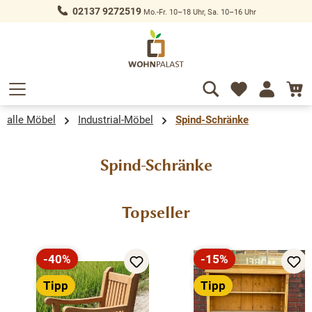
02137 9272519
Mo.-Fr. 10–18 Uhr, Sa. 10–16 Uhr
alt springen
alle Möbel
Industrial-Möbel
Spind-Schränke
Spind-Schränke
Produktgalerie überspringen
Topseller
-40%
-15%
Rabatt
Rabatt
Tipp
Tipp