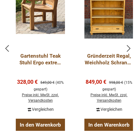
Gartenstuhl Teak
Gründerzeit Regal,
Stuhl Ergo extrem
Weichholz Schrank -
Outdoor Möbel
antike Weichholz
Möbel
Verkaufspreis:
Verkaufspreis:
328,00 €
849,00 €
Regulärer Preis:
Regulärer Preis:
549,00 €
(40%
998,00 €
(15%
gespart)
gespart)
Preise inkl. MwSt. zzgl.
Preise inkl. MwSt. zzgl.
Versandkosten
Versandkosten
Vergleichen
Vergleichen
In den Warenkorb
In den Warenkorb