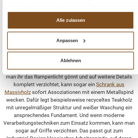
oder Mützen und die Sitzfunktion zu den Gewohnheiten
die sie im Rahmen Ihrer Nutzung der Dienste gesammelt
im Flur. Oder man ersetzt die Metallfront durch Glas und
haben.
bringt für die Rückwand gemasertes Massivholz ins
Alle zulassen
Spiel. So wird aus der Fabrik-Ikone eine unkonventionelle
Vitrine im Industrial-Stil
.
Anpassen
Massivholzmöbel mit der Form eines Spinds
Ablehnen
Genauso typisch für den Spind-Schrank im Industrial-Stil
ist seine schmale und zugleich hohe Formgebung. Wenn
man ihr das Rampenlicht gönnt und auf weitere Details
komplett verzichtet, kann sogar ein
Schrank aus
Massivholz
sofort Assoziationen mit einem Metallspind
wecken. Dafür legt beispielsweise recyceltes Teakholz
mit unregelmäßiger Struktur und weißer Waschung ein
ansprechendes Fundament. Und wenn moderne
Verarbeitungstechniken zum Einsatz kommen, kann man
sogar auf Griffe verzichten. Das passt gut zum