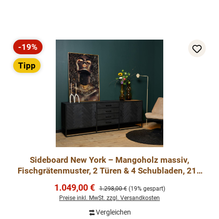
-19%
Rabatt
Tipp
Sideboard New York – Mangoholz massiv,
Fischgrätenmuster, 2 Türen & 4 Schubladen, 210
cm
Verkaufspreis:
1.049,00 €
Regulärer Preis:
1.298,00 €
(19% gespart)
Preise inkl. MwSt. zzgl. Versandkosten
Vergleichen