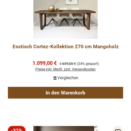
Esstisch Cortez-Kollektion 270 cm Mangoholz
Verkaufspreis:
1.099,00 €
Regulärer Preis:
1.659,00 €
(34% gespart)
Preise inkl. MwSt. zzgl. Versandkosten
Vergleichen
In den Warenkorb
-32%