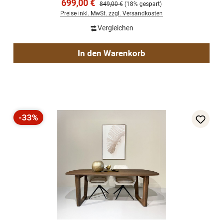
Verkaufspreis:
699,00 €
Regulärer Preis:
849,00 €
(18% gespart)
Preise inkl. MwSt. zzgl. Versandkosten
Vergleichen
In den Warenkorb
-33%
Rabatt