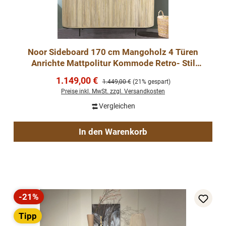
Noor Sideboard 170 cm Mangoholz 4 Türen
Anrichte Mattpolitur Kommode Retro- Stil
Hellfarbig
Verkaufspreis:
1.149,00 €
Regulärer Preis:
1.449,00 €
(21% gespart)
Preise inkl. MwSt. zzgl. Versandkosten
Vergleichen
In den Warenkorb
-21%
Rabatt
Tipp