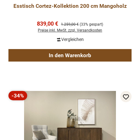
Esstisch Cortez-Kollektion 200 cm Mangoholz
Verkaufspreis:
839,00 €
Regulärer Preis:
1.259,00 €
(33% gespart)
Preise inkl. MwSt. zzgl. Versandkosten
Vergleichen
In den Warenkorb
-34%
Rabatt