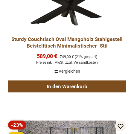
Sturdy Couchtisch Oval Mangoholz Stahlgestell
Beistelltisch Minimalistischer- Stil
Verkaufspreis:
589,00 €
Regulärer Preis:
749,00 €
(21% gespart)
Preise inkl. MwSt. zzgl. Versandkosten
Vergleichen
In den Warenkorb
-23%
Rabatt