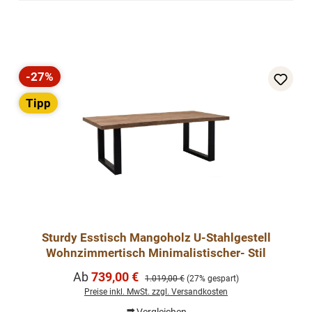
-27%
Rabatt
Tipp
Sturdy Esstisch Mangoholz U-Stahlgestell
Wohnzimmertisch Minimalistischer- Stil
Verkaufspreis:
Ab
739,00 €
Regulärer Preis:
1.019,00 €
(27% gespart)
Preise inkl. MwSt. zzgl. Versandkosten