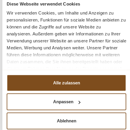
Diese Webseite verwendet Cookies
Vergleichen
Wir verwenden Cookies, um Inhalte und Anzeigen zu
personalisieren, Funktionen für soziale Medien anbieten zu
In den Warenkorb
können und die Zugriffe auf unsere Website zu
analysieren. Außerdem geben wir Informationen zu Ihrer
Verwendung unserer Website an unsere Partner für soziale
Medien, Werbung und Analysen weiter. Unsere Partner
führen diese Informationen möglicherweise mit weiteren
-36%
Daten zusammen, die Sie ihnen bereitgestellt haben oder
Rabatt
die sie im Rahmen Ihrer Nutzung der Dienste gesammelt
haben.
Alle zulassen
Anpassen
Ablehnen
Sideboard TV Board Salano Kollektion 170 cm