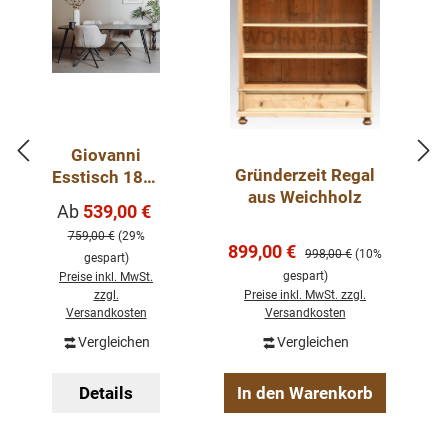
Giovanni
Gründerzeit Regal
Esstisch 180-
aus Weichholz
240 cm
Verkaufspreis:
Ab
539,00 €
Regulärer Preis:
Mango Holz
759,00 €
(29%
Metallbeine
Verkaufspreis:
899,00 €
Regulärer Preis:
998,00 €
(10%
gespart)
gespart)
Preise inkl. MwSt.
zzgl.
Preise inkl. MwSt. zzgl.
Versandkosten
Versandkosten
Vergleichen
Vergleichen
Details
In den Warenkorb