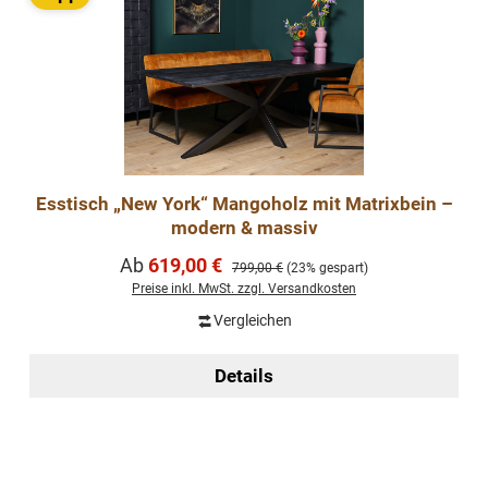
Esstisch „New York“ Mangoholz mit Matrixbein –
modern & massiv
Verkaufspreis:
Ab
619,00 €
Regulärer Preis:
799,00 €
(23% gespart)
Preise inkl. MwSt. zzgl. Versandkosten
Vergleichen
Details