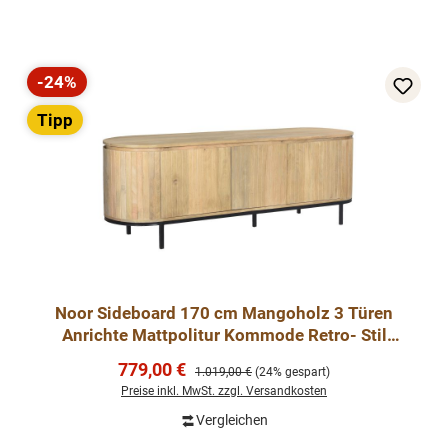
-24%
Rabatt
Tipp
Noor Sideboard 170 cm Mangoholz 3 Türen
Anrichte Mattpolitur Kommode Retro- Stil
Hellfarbig
Verkaufspreis:
779,00 €
Regulärer Preis:
1.019,00 €
(24% gespart)
Preise inkl. MwSt. zzgl. Versandkosten
Vergleichen