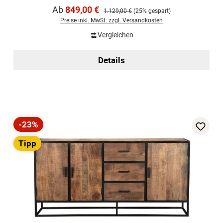
Verkaufspreis:
Ab
849,00 €
Regulärer Preis:
1.129,00 €
(25% gespart)
Preise inkl. MwSt. zzgl. Versandkosten
Vergleichen
Details
-23%
Rabatt
Tipp