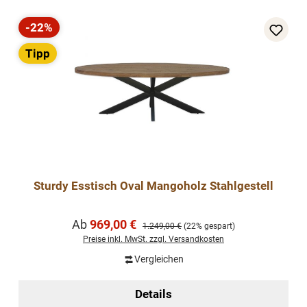
-22%
Rabatt
Tipp
Sturdy Esstisch Oval Mangoholz Stahlgestell
Verkaufspreis:
Ab
969,00 €
Regulärer Preis:
1.249,00 €
(22% gespart)
Preise inkl. MwSt. zzgl. Versandkosten
Vergleichen
Details