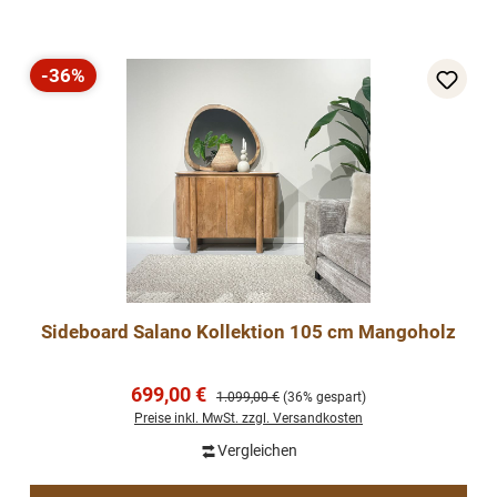
-36%
Rabatt
Sideboard Salano Kollektion 105 cm Mangoholz
Verkaufspreis:
699,00 €
Regulärer Preis:
1.099,00 €
(36% gespart)
Preise inkl. MwSt. zzgl. Versandkosten
Vergleichen