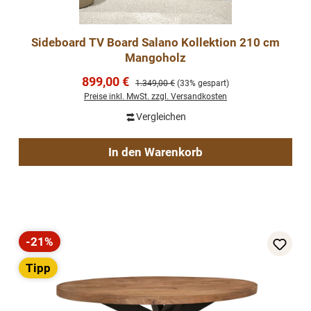
Sideboard TV Board Salano Kollektion 210 cm
Mangoholz
Verkaufspreis:
899,00 €
Regulärer Preis:
1.349,00 €
(33% gespart)
Preise inkl. MwSt. zzgl. Versandkosten
Vergleichen
In den Warenkorb
-21%
Rabatt
Tipp