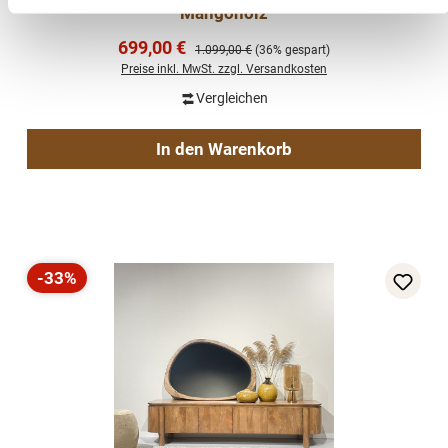
Mangoholz
Verkaufspreis:
699,00 €
Regulärer Preis:
1.099,00 €
(36% gespart)
Preise inkl. MwSt. zzgl. Versandkosten
Vergleichen
In den Warenkorb
-33%
Rabatt