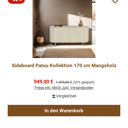
Rabatt
Sideboard Patou Kollektion 170 cm Mangoholz
Verkaufspreis:
949,00 €
Regulärer Preis:
1.399,00 €
(32% gespart)
Preise inkl. MwSt. zzgl. Versandkosten
Vergleichen
In den Warenkorb