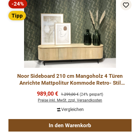
-24%
Rabatt
Tipp
Noor Sideboard 210 cm Mangoholz 4 Türen
Anrichte Mattpolitur Kommode Retro- Stil
Hellfarbig
Verkaufspreis:
989,00 €
Regulärer Preis:
1.299,00 €
(24% gespart)
Preise inkl. MwSt. zzgl. Versandkosten
Vergleichen
In den Warenkorb