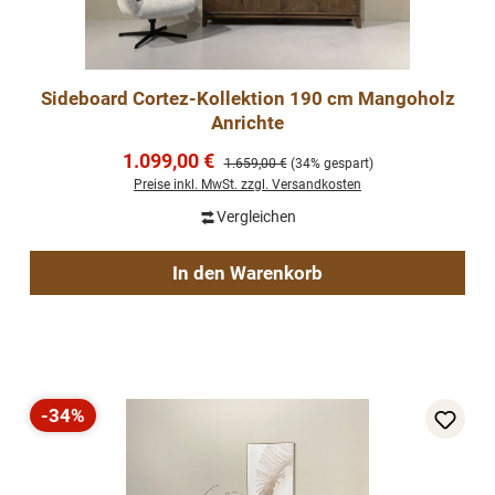
Sideboard Cortez-Kollektion 190 cm Mangoholz
Anrichte
Verkaufspreis:
1.099,00 €
Regulärer Preis:
1.659,00 €
(34% gespart)
Preise inkl. MwSt. zzgl. Versandkosten
Vergleichen
In den Warenkorb
-34%
Rabatt