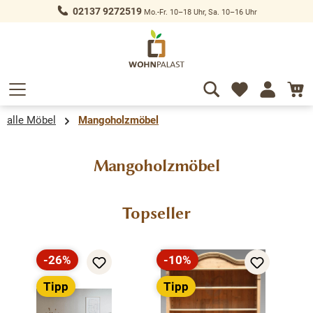
02137 9272519
Mo.-Fr. 10–18 Uhr, Sa. 10–16 Uhr
alt springen
alle Möbel
Mangoholzmöbel
Mangoholzmöbel
Produktgalerie überspringen
Topseller
-26%
-10%
Rabatt
Rabatt
Tipp
Tipp