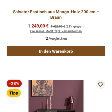
Salvator Esstisch aus Mango-Holz 200 cm –
Braun
Verkaufspreis:
1.249,00 €
Regulärer Preis:
1.629,00 €
(23% gespart)
Preise inkl. MwSt. zzgl. Versandkosten
Vergleichen
In den Warenkorb
-23%
Rabatt
Tipp