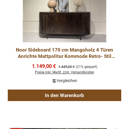
Noor Sideboard 170 cm Mangoholz 4 Türen
Anrichte Mattpolitur Kommode Retro- Stil
Dunkelfarbig
Verkaufspreis:
1.149,00 €
Regulärer Preis:
1.449,00 €
(21% gespart)
Preise inkl. MwSt. zzgl. Versandkosten
Vergleichen
In den Warenkorb