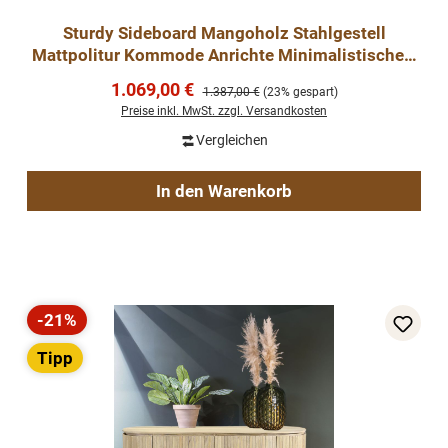
Sturdy Sideboard Mangoholz Stahlgestell
Mattpolitur Kommode Anrichte Minimalistischer-
Stil
Verkaufspreis:
1.069,00 €
Regulärer Preis:
1.387,00 €
(23% gespart)
Preise inkl. MwSt. zzgl. Versandkosten
Vergleichen
In den Warenkorb
-21%
Rabatt
Tipp