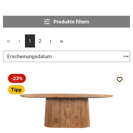
Produkte filtern
Seite
Seite
1
2
-23%
Rabatt
Tipp