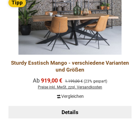
Tipp
Sturdy Esstisch Mango - verschiedene Varianten
und Größen
Verkaufspreis:
Ab
919,00 €
Regulärer Preis:
1.199,00 €
(23% gespart)
Preise inkl. MwSt. zzgl. Versandkosten
Vergleichen
Details