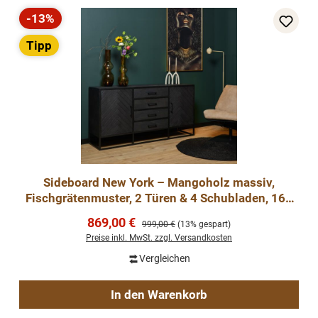
-13%
Rabatt
Tipp
Sideboard New York – Mangoholz massiv,
Fischgrätenmuster, 2 Türen & 4 Schubladen, 165
cm
Verkaufspreis:
869,00 €
Regulärer Preis:
999,00 €
(13% gespart)
Preise inkl. MwSt. zzgl. Versandkosten
Vergleichen
In den Warenkorb