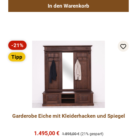
In den Warenkorb
-21%
Rabatt
Tipp
Garderobe Eiche mit Kleiderhacken und Spiegel
Verkaufspreis:
1.495,00 €
Regulärer Preis:
1.895,00 €
(21% gespart)