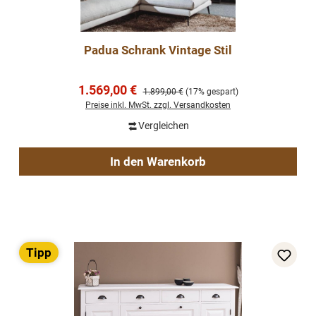
Padua Schrank Vintage Stil
Verkaufspreis:
1.569,00 €
Regulärer Preis:
1.899,00 €
(17% gespart)
Preise inkl. MwSt. zzgl. Versandkosten
Vergleichen
In den Warenkorb
Tipp