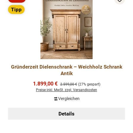
Rabatt
Tipp
Gründerzeit Dielenschrank – Weichholz Schrank
Antik
Verkaufspreis:
1.899,00 €
Regulärer Preis:
2.599,00 €
(27% gespart)
Preise inkl. MwSt. zzgl. Versandkosten
Vergleichen
Details