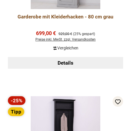
Garderobe mit Kleiderhacken - 80 cm grau
Verkaufspreis:
699,00 €
Regulärer Preis:
929,00 €
(25% gespart)
Preise inkl. MwSt. zzgl. Versandkosten
Vergleichen
Details
-25%
Rabatt
Tipp