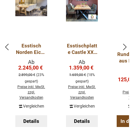
Esstisch
Esstischplatt
Norden Eiche
e Castle XXL
Runder
- Stärke: 45-
aus
aus E
Verkaufspreis:
Verkaufspreis:
Ab
Ab
48mm
Eichenholz
2.245,00 €
1.359,00 €
Regulärer Preis:
Regulärer Preis:
Eichentisch
80 mm Stark
2.899,00 €
(23%
1.659,00 €
(18%
massiv mit
Verkau
125,0
gespart)
gespart)
Holzgestell
Preise inkl. MwSt.
Preise inkl. MwSt.
zzgl.
zzgl.
Preise
Versandkosten
Versandkosten
V
Vergleichen
Vergleichen
Details
Details
In d