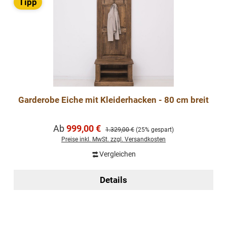
Tipp
Garderobe Eiche mit Kleiderhacken - 80 cm breit
Verkaufspreis:
Ab
999,00 €
Regulärer Preis:
1.329,00 €
(25% gespart)
Preise inkl. MwSt. zzgl. Versandkosten
Vergleichen
Details