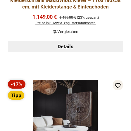
Kleiderschrank Massivholz Kiefer – 110x180x58
cm, mit Kleiderstange & Einlegeboden
Verkaufspreis:
1.149,00 €
Regulärer Preis:
1.499,00 €
(23% gespart)
Preise inkl. MwSt. zzgl. Versandkosten
Vergleichen
Details
-17%
Rabatt
Tipp