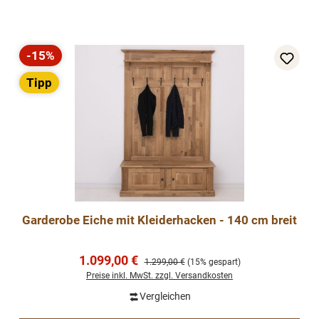
-15%
Rabatt
Tipp
Garderobe Eiche mit Kleiderhacken - 140 cm breit
Verkaufspreis:
1.099,00 €
Regulärer Preis:
1.299,00 €
(15% gespart)
Preise inkl. MwSt. zzgl. Versandkosten
Vergleichen