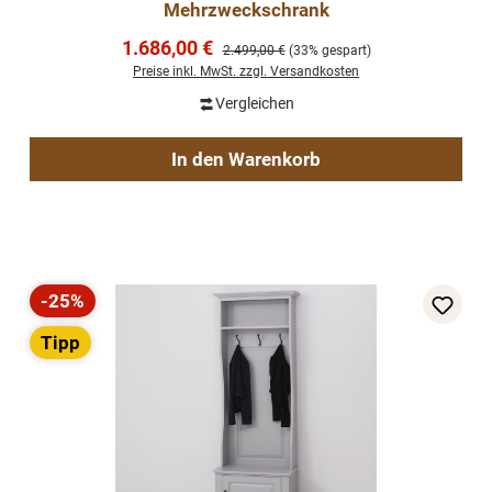
Mehrzweckschrank
Verkaufspreis:
1.686,00 €
Regulärer Preis:
2.499,00 €
(33% gespart)
Preise inkl. MwSt. zzgl. Versandkosten
Vergleichen
In den Warenkorb
-25%
Rabatt
Tipp