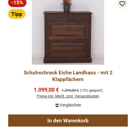
-15%
Rabatt
Tipp
Schuhschrank Eiche Landhaus - mit 2
Klappfächern
Verkaufspreis:
1.099,00 €
Regulärer Preis:
1.299,00 €
(15% gespart)
Preise inkl. MwSt. zzgl. Versandkosten
Vergleichen
In den Warenkorb