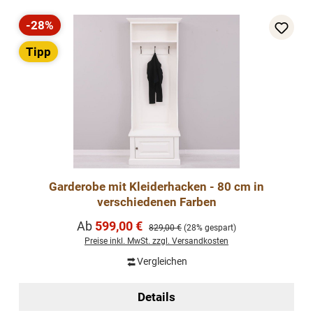
-28%
Rabatt
Tipp
Garderobe mit Kleiderhacken - 80 cm in
verschiedenen Farben
Verkaufspreis:
Ab
599,00 €
Regulärer Preis:
829,00 €
(28% gespart)
Preise inkl. MwSt. zzgl. Versandkosten
Vergleichen
Details