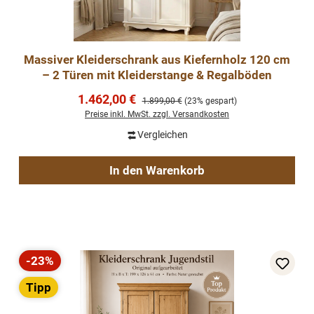
Massiver Kleiderschrank aus Kiefernholz 120 cm
– 2 Türen mit Kleiderstange & Regalböden
Verkaufspreis:
1.462,00 €
Regulärer Preis:
1.899,00 €
(23% gespart)
Preise inkl. MwSt. zzgl. Versandkosten
Vergleichen
In den Warenkorb
-23%
Rabatt
Tipp