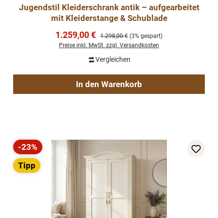
Jugendstil Kleiderschrank antik – aufgearbeitet
mit Kleiderstange & Schublade
Verkaufspreis:
1.259,00 €
Regulärer Preis:
1.298,00 €
(3% gespart)
Preise inkl. MwSt. zzgl. Versandkosten
Vergleichen
In den Warenkorb
-23%
Rabatt
Tipp