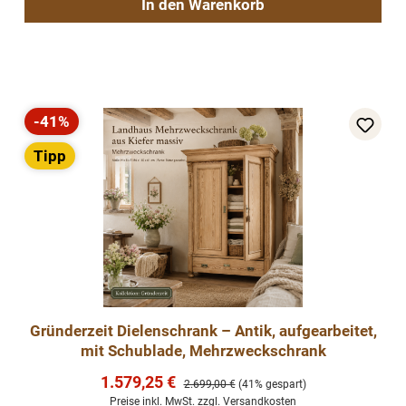
In den Warenkorb
-41%
Rabatt
Tipp
Gründerzeit Dielenschrank – Antik, aufgearbeitet,
mit Schublade, Mehrzweckschrank
Verkaufspreis:
1.579,25 €
Regulärer Preis:
2.699,00 €
(41% gespart)
Preise inkl. MwSt. zzgl. Versandkosten