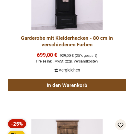
Garderobe mit Kleiderhacken - 80 cm in
verschiedenen Farben
Verkaufspreis:
699,00 €
Regulärer Preis:
929,00 €
(25% gespart)
Preise inkl. MwSt. zzgl. Versandkosten
Vergleichen
In den Warenkorb
-25%
Rabatt