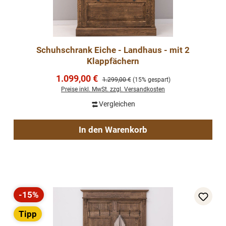
Schuhschrank Eiche - Landhaus - mit 2
Klappfächern
Verkaufspreis:
1.099,00 €
Regulärer Preis:
1.299,00 €
(15% gespart)
Preise inkl. MwSt. zzgl. Versandkosten
Vergleichen
In den Warenkorb
-15%
Rabatt
Tipp