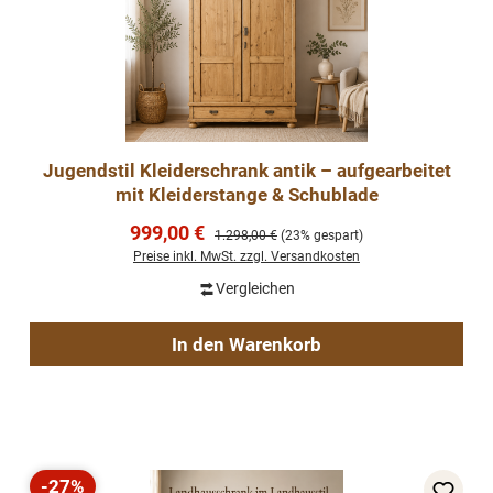
Jugendstil Kleiderschrank antik – aufgearbeitet
mit Kleiderstange & Schublade
Verkaufspreis:
999,00 €
Regulärer Preis:
1.298,00 €
(23% gespart)
Preise inkl. MwSt. zzgl. Versandkosten
Vergleichen
In den Warenkorb
-27%