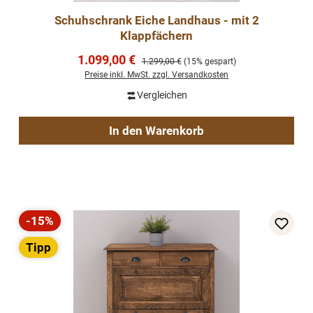
Schuhschrank Eiche Landhaus - mit 2
Klappfächern
Verkaufspreis:
1.099,00 €
Regulärer Preis:
1.299,00 €
(15% gespart)
Preise inkl. MwSt. zzgl. Versandkosten
Vergleichen
In den Warenkorb
-15%
Rabatt
Tipp