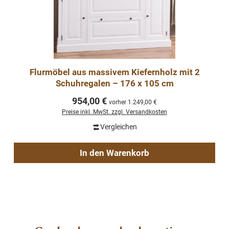
Flurmöbel aus massivem Kiefernholz mit 2
Schuhregalen – 176 x 105 cm
Regulärer Preis:
954,00 €
vorher 1.249,00 €
Preise inkl. MwSt. zzgl. Versandkosten
Vergleichen
In den Warenkorb