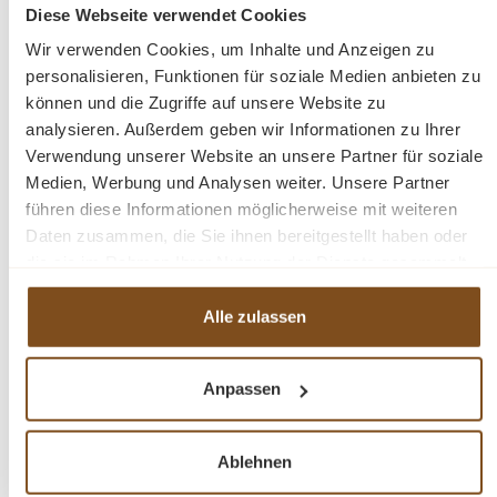
Diese Webseite verwendet Cookies
Wir verwenden Cookies, um Inhalte und Anzeigen zu
In den Warenkorb
personalisieren, Funktionen für soziale Medien anbieten zu
können und die Zugriffe auf unsere Website zu
analysieren. Außerdem geben wir Informationen zu Ihrer
Verwendung unserer Website an unsere Partner für soziale
Medien, Werbung und Analysen weiter. Unsere Partner
-25%
führen diese Informationen möglicherweise mit weiteren
Rabatt
Daten zusammen, die Sie ihnen bereitgestellt haben oder
Tipp
die sie im Rahmen Ihrer Nutzung der Dienste gesammelt
haben.
Alle zulassen
Anpassen
Garderobe Eiche mit Kleiderhacken - 80 cm breit
Ablehnen