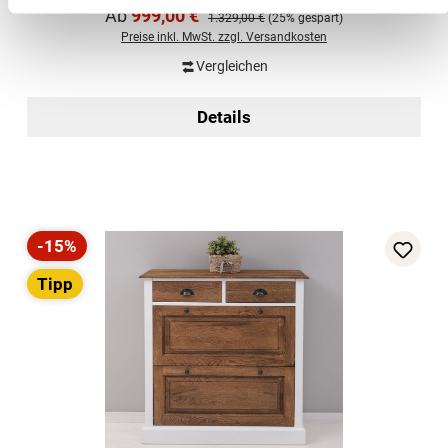
Verkaufspreis:
Ab
999,00 €
Regulärer Preis:
1.329,00 €
(25% gespart)
Preise inkl. MwSt. zzgl. Versandkosten
Vergleichen
Details
-15%
Rabatt
Tipp