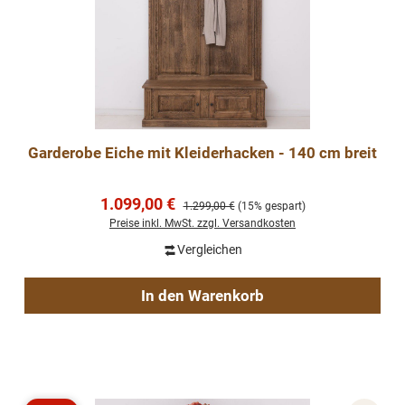
Garderobe Eiche mit Kleiderhacken - 140 cm breit
Verkaufspreis:
1.099,00 €
Regulärer Preis:
1.299,00 €
(15% gespart)
Preise inkl. MwSt. zzgl. Versandkosten
Vergleichen
In den Warenkorb