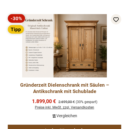
-30%
Rabatt
Tipp
Gründerzeit Dielenschrank mit Säulen –
Antikschrank mit Schublade
Verkaufspreis:
1.899,00 €
Regulärer Preis:
2.699,00 €
(30% gespart)
Preise inkl. MwSt. zzgl. Versandkosten
Vergleichen