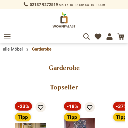
02137 9272519
Mo.-Fr. 10–18 Uhr, Sa. 10–16 Uhr
alt springen
alle Möbel
Garderobe
Garderobe
Produktgalerie überspringen
Topseller
-23%
-18%
-37%
Rabatt
Rabatt
Rabat
Tipp
Tipp
Tipp