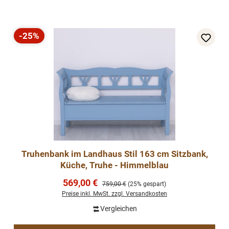
-25%
Rabatt
Truhenbank im Landhaus Stil 163 cm Sitzbank,
Küche, Truhe - Himmelblau
Verkaufspreis:
569,00 €
Regulärer Preis:
759,00 €
(25% gespart)
Preise inkl. MwSt. zzgl. Versandkosten
Vergleichen