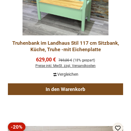
Truhenbank im Landhaus Stil 117 cm Sitzbank,
Küche, Truhe -mit Eichenplatte
Verkaufspreis:
629,00 €
Regulärer Preis:
769,00 €
(18% gespart)
Preise inkl. MwSt. zzgl. Versandkosten
Vergleichen
In den Warenkorb
-20%