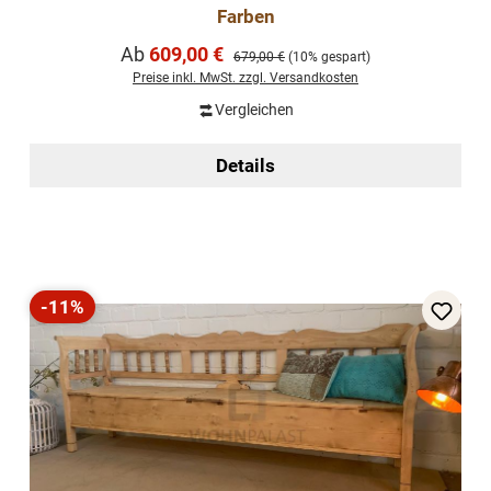
Farben
Verkaufspreis:
Ab
609,00 €
Regulärer Preis:
679,00 €
(10% gespart)
Preise inkl. MwSt. zzgl. Versandkosten
Vergleichen
Details
-11%
Rabatt