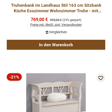
Truhenbank im Landhaus Stil 163 cm Sitzbank
Küche Esszimmer Wohnzimmer Truhe - mit
Eichenplatte
Verkaufspreis:
769,00 €
Regulärer Preis:
999,00 €
(23% gespart)
Preise inkl. MwSt. zzgl. Versandkosten
Vergleichen
In den Warenkorb
-21%
Rabatt