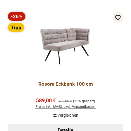
-26%
Rabatt
Tipp
Rosora Eckbank 100 cm
Verkaufspreis:
589,00 €
Regulärer Preis:
799,00 €
(26% gespart)
Preise inkl. MwSt. zzgl. Versandkosten
Vergleichen
Details