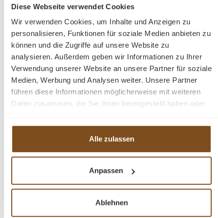
Diese Webseite verwendet Cookies
In den Warenkorb
Wir verwenden Cookies, um Inhalte und Anzeigen zu
personalisieren, Funktionen für soziale Medien anbieten zu
können und die Zugriffe auf unsere Website zu
analysieren. Außerdem geben wir Informationen zu Ihrer
Verwendung unserer Website an unsere Partner für soziale
Medien, Werbung und Analysen weiter. Unsere Partner
-21%
Rabatt
führen diese Informationen möglicherweise mit weiteren
Daten zusammen, die Sie ihnen bereitgestellt haben oder
die sie im Rahmen Ihrer Nutzung der Dienste gesammelt
haben.
Alle zulassen
Anpassen
Truhenbank im Landhaus Stil 117 cm Sitzbank,
Ablehnen
Küche, Truhe - verschiedene Varianten