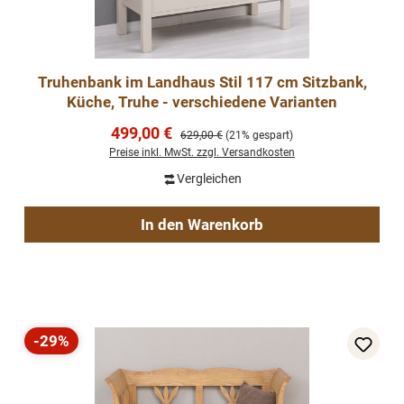
Truhenbank im Landhaus Stil 117 cm Sitzbank,
Küche, Truhe - verschiedene Varianten
Verkaufspreis:
499,00 €
Regulärer Preis:
629,00 €
(21% gespart)
Preise inkl. MwSt. zzgl. Versandkosten
Vergleichen
In den Warenkorb
-29%
Rabatt