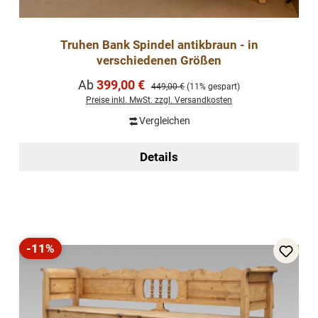
Truhen Bank Spindel antikbraun - in
verschiedenen Größen
Verkaufspreis:
Ab
399,00 €
Regulärer Preis:
449,00 €
(11% gespart)
Preise inkl. MwSt. zzgl. Versandkosten
Vergleichen
Details
-11%
Rabatt