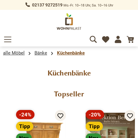
02137 9272519
Mo.-Fr. 10–18 Uhr, Sa. 10–16 Uhr
alt springen
alle Möbel
Bänke
Küchenbänke
Küchenbänke
Produktgalerie überspringen
Topseller
-24%
-20%
Rabatt
Rabatt
Tipp
Tipp