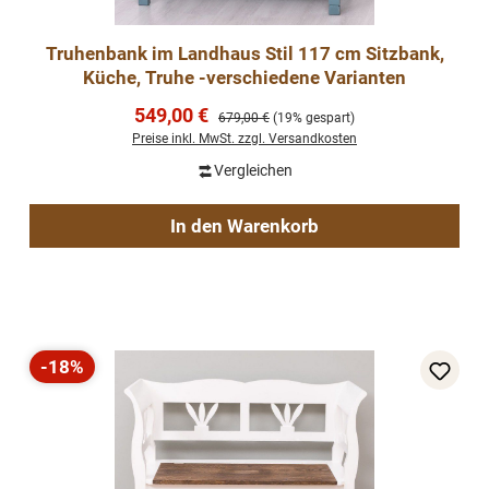
Truhenbank im Landhaus Stil 117 cm Sitzbank,
Küche, Truhe -verschiedene Varianten
Verkaufspreis:
549,00 €
Regulärer Preis:
679,00 €
(19% gespart)
Preise inkl. MwSt. zzgl. Versandkosten
Vergleichen
In den Warenkorb
-18%
Rabatt