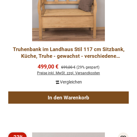
Truhenbank im Landhaus Stil 117 cm Sitzbank,
Küche, Truhe - gewachst - verschiedene
Varianten-
Verkaufspreis:
499,00 €
Regulärer Preis:
699,00 €
(29% gespart)
Preise inkl. MwSt. zzgl. Versandkosten
Vergleichen
In den Warenkorb