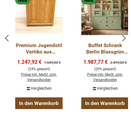
Neu
Neu
Premium Jugendstil
Buffet Schrank
Vertiko aus
Berlin Blassgrün
Weichholz – 100 cm
150 cm im
Verkaufspreis:
Verkaufspreis:
1.247,92 €
1.987,77 €
Regulärer Preis:
Regulärer Pre
1.649,00 €
2.499,00 €
gewachst,
Landhausstil Kopie
(24% gespart)
(20% gespart)
Landhaus-Stil
Preise inkl. MwSt. zzgl.
Preise inkl. MwSt. zzgl.
Versandkosten
Versandkosten
Vergleichen
Vergleichen
In den Warenkorb
In den Warenkorb