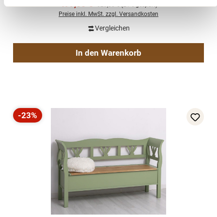
Verkaufspreis:
499,00 €
Regulärer Preis:
629,00 €
(21% gespart)
Preise inkl. MwSt. zzgl. Versandkosten
Vergleichen
In den Warenkorb
-23%
Rabatt