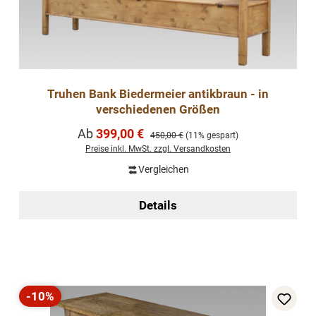
Truhen Bank Biedermeier antikbraun - in
verschiedenen Größen
Verkaufspreis:
Ab
399,00 €
Regulärer Preis:
450,00 €
(11% gespart)
Preise inkl. MwSt. zzgl. Versandkosten
Vergleichen
Details
-10%
Rabatt