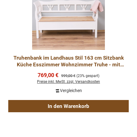
Truhenbank im Landhaus Stil 163 cm Sitzbank
Küche Esszimmer Wohnzimmer Truhe - mit
Eichenplatte
Verkaufspreis:
769,00 €
Regulärer Preis:
999,00 €
(23% gespart)
Preise inkl. MwSt. zzgl. Versandkosten
Vergleichen
In den Warenkorb