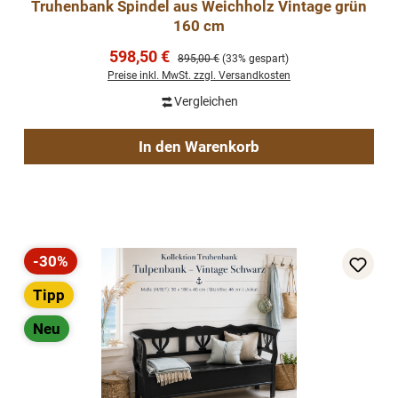
Truhenbank Spindel aus Weichholz Vintage grün
160 cm
Verkaufspreis:
598,50 €
Regulärer Preis:
895,00 €
(33% gespart)
Preise inkl. MwSt. zzgl. Versandkosten
Vergleichen
In den Warenkorb
-30%
Rabatt
Tipp
Neu