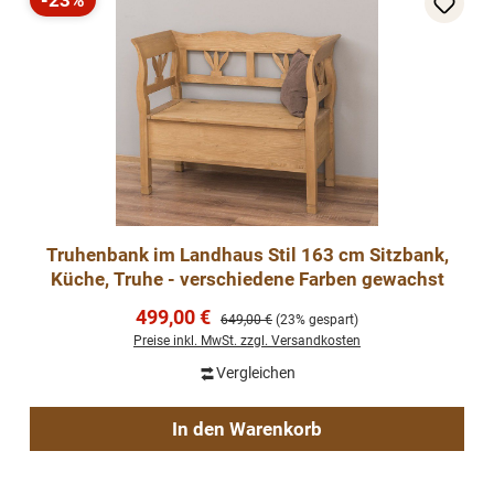
-23%
Rabatt
Truhenbank im Landhaus Stil 163 cm Sitzbank,
Küche, Truhe - verschiedene Farben gewachst
Verkaufspreis:
499,00 €
Regulärer Preis:
649,00 €
(23% gespart)
Preise inkl. MwSt. zzgl. Versandkosten
Vergleichen
In den Warenkorb