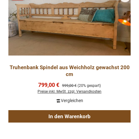
Rabatt
Truhenbank Spindel aus Weichholz gewachst 200
cm
Verkaufspreis:
799,00 €
Regulärer Preis:
999,00 €
(20% gespart)
Preise inkl. MwSt. zzgl. Versandkosten
Vergleichen
In den Warenkorb