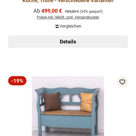
Küche, Truhe - verschiedene Varianten
Verkaufspreis:
Ab
499,00 €
Regulärer Preis:
759,00 €
(34% gespart)
Preise inkl. MwSt. zzgl. Versandkosten
Vergleichen
Details
-19%
Rabatt