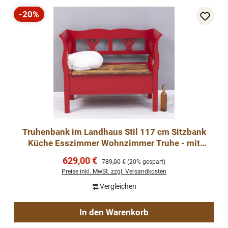
-20%
Rabatt
Truhenbank im Landhaus Stil 117 cm Sitzbank
Küche Esszimmer Wohnzimmer Truhe - mit
Eichenplatte
Verkaufspreis:
629,00 €
Regulärer Preis:
789,00 €
(20% gespart)
Preise inkl. MwSt. zzgl. Versandkosten
Vergleichen
In den Warenkorb