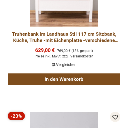
Truhenbank im Landhaus Stil 117 cm Sitzbank,
Küche, Truhe -mit Eichenplatte -verschiedene
Varianten-
Verkaufspreis:
629,00 €
Regulärer Preis:
769,00 €
(18% gespart)
Preise inkl. MwSt. zzgl. Versandkosten
Vergleichen
In den Warenkorb
-23%
Rabatt