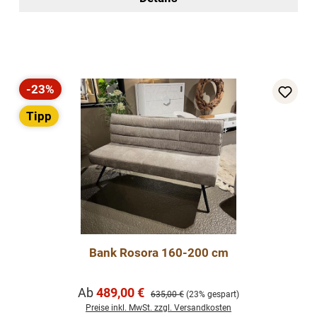
-23%
Rabatt
Tipp
Bank Rosora 160-200 cm
Verkaufspreis:
Ab
489,00 €
Regulärer Preis:
635,00 €
(23% gespart)
Preise inkl. MwSt. zzgl. Versandkosten