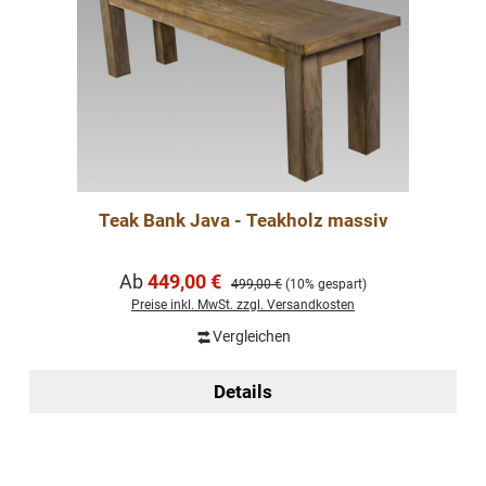
Teak Bank Java - Teakholz massiv
Verkaufspreis:
Ab
449,00 €
Regulärer Preis:
499,00 €
(10% gespart)
Preise inkl. MwSt. zzgl. Versandkosten
Vergleichen
Details