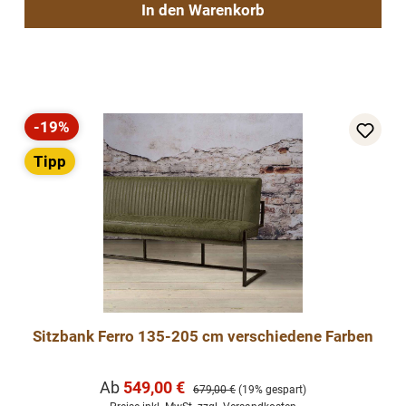
In den Warenkorb
-19%
Rabatt
Tipp
Sitzbank Ferro 135-205 cm verschiedene Farben
Verkaufspreis:
Ab
549,00 €
Regulärer Preis:
679,00 €
(19% gespart)