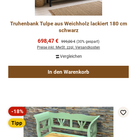
Truhenbank Tulpe aus Weichholz lackiert 180 cm
schwarz
Verkaufspreis:
698,47 €
Regulärer Preis:
999,00 €
(30% gespart)
Preise inkl. MwSt. zzgl. Versandkosten
Vergleichen
In den Warenkorb
-18%
Rabatt
Tipp