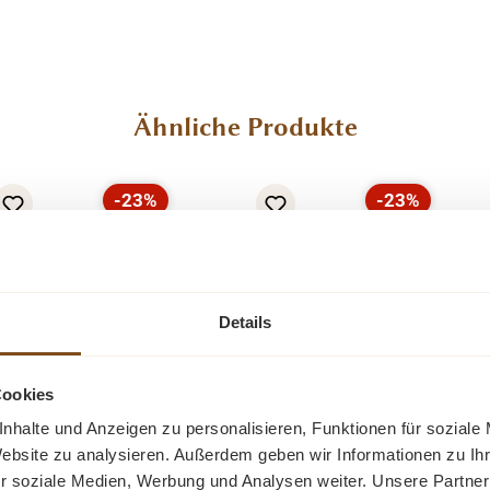
Ähnliche Produkte
-23%
-23%
Rabatt
Rabatt
Details
Cookies
nhalte und Anzeigen zu personalisieren, Funktionen für soziale
m
Truhenbank im
Truhenban
Website zu analysieren. Außerdem geben wir Informationen zu I
3 cm
Landhaus Stil 163 cm
Landhaus Stil
r soziale Medien, Werbung und Analysen weiter. Unsere Partner