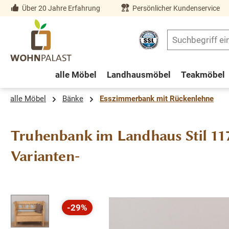
Über 20 Jahre Erfahrung
Persönlicher Kundenservice
springen
Zur Hauptnavigation springen
alle Möbel
Landhausmöbel
Teakmöbel
alle Möbel
Bänke
Esszimmerbank mit Rückenlehne
Truhenbank im Landhaus Stil 117
Varianten-
Bildergalerie überspringen
-29%
Rabatt