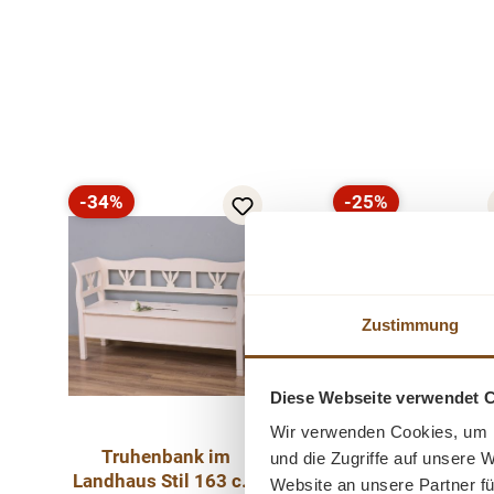
Produktgalerie überspringen
-34%
-25%
Rabatt
Rabatt
Zustimmung
Diese Webseite verwendet 
Wir verwenden Cookies, um I
Truhenbank im
Truhenbank i
und die Zugriffe auf unsere 
Landhaus Stil 163 cm
Landhaus Stil 16
Website an unsere Partner fü