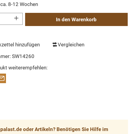
t ca. 8-12 Wochen
Gib den gewünschten Wert ein oder benutze die Schaltflächen um die Anzahl zu erh
In den Warenkorb
zettel hinzufügen
Vergleichen
mmer:
SW14260
ukt weiterempfehlen:
alast.de oder Artikeln? Benötigen Sie Hilfe im