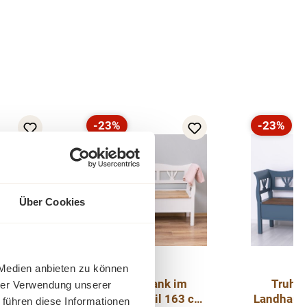
-23%
-23%
Rabatt
Rabatt
Über Cookies
 Medien anbieten zu können
k im
Truhenbank im
Truhe
hrer Verwendung unserer
 163 cm
Landhaus Stil 163 cm
Landhaus 
 führen diese Informationen