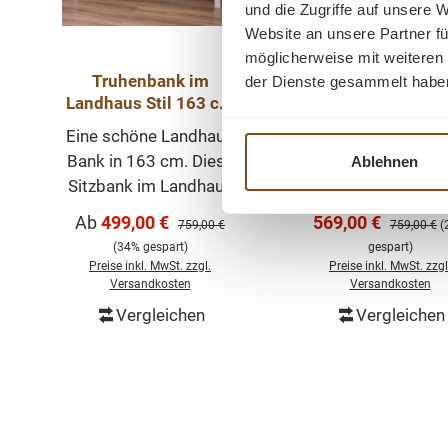
und die Zugriffe auf unsere 
Website an unsere Partner fü
möglicherweise mit weiteren
Truhenbank im
Truhenbank i
der Dienste gesammelt habe
Landhaus Stil 163 cm
Landhaus Stil 16
Sitzbank, Küche,
Sitzbank, Küche
Eine schöne Landhaus
Eine schöne Land
Truhe - verschiedene
Truhe - Himmelb
Bank in 163 cm. Diese
Bank in 163 cm. D
Ablehnen
Varianten
Sitzbank im Landhaus
Sitzbank im Landh
Stil ist in vielen Farben
Stil ist in vielen Fa
Verkaufspreis:
Verkaufspreis:
Ab
499,00 €
569,00 €
Regulärer Preis:
Regulärer P
759,00 €
759,00 €
(
lieferbar. Die
lieferbar. Die
(34% gespart)
gespart)
Truhenbank wird Ihre
Truhenbank wird I
Preise inkl. MwSt. zzgl.
Preise inkl. MwSt. zzgl
Wohnräume
Wohnräume
Versandkosten
Versandkosten
verschönern. Diese
verschönern. Die
Vergleichen
Vergleichen
In den Warenk
Bank vereint
Bank vereint
Funktionalität und
Funktionalität u
Design auf
Design auf
harmonische Weise.
harmonische Wei
Produktgalerie überspringen
Sie erweckt
Sie erweckt