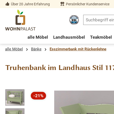
Über 20 Jahre Erfahrung
Persönlicher Kundenservice
springen
Zur Hauptnavigation springen
alle Möbel
Landhausmöbel
Teakmöbel
alle Möbel
Bänke
Esszimmerbank mit Rückenlehne
Truhenbank im Landhaus Stil 117
Bildergalerie überspringen
-21%
Rabatt