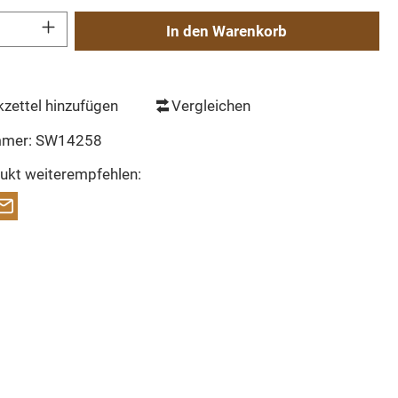
Gib den gewünschten Wert ein oder benutze die Schaltflächen um die Anzahl zu erh
In den Warenkorb
zettel hinzufügen
Vergleichen
mmer:
SW14258
ukt weiterempfehlen: