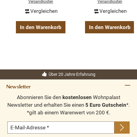
Versandkosten
Versandkosten
Schubladen
Vergleichen
Vergleichen
In den Warenkorb
In den Warenkorb
Über 20 Jahre Erfahrung
Newsletter
Abonnieren Sie den
kostenlosen
Wohnpalast
Newsletter und erhalten Sie einen
5 Euro Gutschein
*.
*gilt ab einem Warenwert von 200 €.
E-Mail-Adresse
*