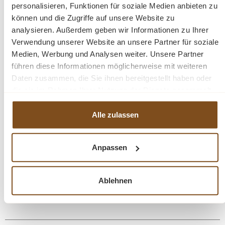
Nutzen Sie die vielseitigen Möglichkeiten dieser
personalisieren, Funktionen für soziale Medien anbieten zu
Truhenbank und erhöhen Sie den Komfort und Stil in
können und die Zugriffe auf unsere Website zu
Ihrem Zuhause.
analysieren. Außerdem geben wir Informationen zu Ihrer
Verwendung unserer Website an unsere Partner für soziale
Medien, Werbung und Analysen weiter. Unsere Partner
Die Abmessungen: ca.: Höhe 92 cm - Breite 117 cm -
führen diese Informationen möglicherweise mit weiteren
Tiefe 48 cm
Daten zusammen, die Sie ihnen bereitgestellt haben oder
die sie im Rahmen Ihrer Nutzung der Dienste gesammelt
Stauraum
haben.
Landhausstil
Alle zulassen
Farbe: rot
Sitzplatte aus 100% Eiche
Sitzhöhe ca. 46 cm
Anpassen
Sitztiefe ca. 44 cm
Tiefe der Truhe ca. 30 cm
Ablehnen
Fertig montiert
Artikelgewicht: 23 kg