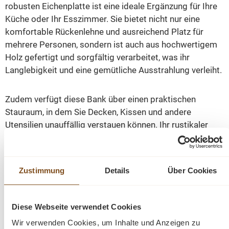
robusten Eichenplatte ist eine ideale Ergänzung für Ihre
Küche oder Ihr Esszimmer. Sie bietet nicht nur eine
komfortable Rückenlehne und ausreichend Platz für
mehrere Personen, sondern ist auch aus hochwertigem
Holz gefertigt und sorgfältig verarbeitet, was ihr
Langlebigkeit und eine gemütliche Ausstrahlung verleiht.
Zudem verfügt diese Bank über einen praktischen
Stauraum, in dem Sie Decken, Kissen und andere
Utensilien unauffällig verstauen können. Ihr rustikaler
Landhausstil und die ansprechende grüne Farbgebung
sorgen für ein natürliches Ambiente, das sich nahtlos in
jede Einrichtung einfügt.
Zustimmung
Details
Über Cookies
Die Sitzfläche aus Eichenholz garantiert nicht nur
Stabilität und Strapazierfähigkeit, sondern macht die
Diese Webseite verwendet Cookies
Bank auch zum dekorativen Highlight in jedem Raum.
Wir verwenden Cookies, um Inhalte und Anzeigen zu