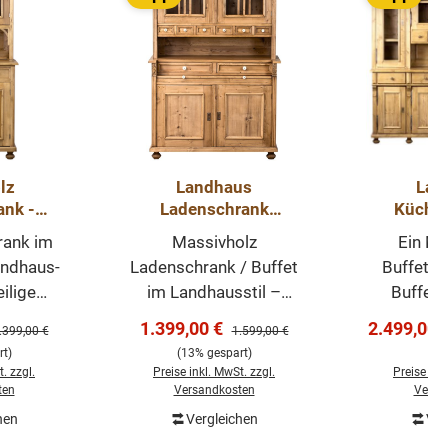
lz
Landhaus
Lan
ank -
Ladenschrank
Küche
öbel
Massivholz Schrank
Mass
rank im
Massivholz
Ein Ma
ndhaus-
Ladenschrank / Buffet
Buffetsc
eilige
im Landhausstil –
Buffet 
ank ist
Antikwachs veredelt
Antikwach
s:
Verkaufspreis:
Verkaufsp
1.399,00 €
2.499,00 
egulärer Preis:
Regulärer Preis:
.399,00 €
1.599,00 €
ses
Dieser Massivholz
und aufp
t)
(13% gespart)
ge
welches
Ladenschrank vereint
Innenausba
. zzgl.
Preise inkl. MwSt. zzgl.
Preise ink
rem Haus
Handwerkskunst,
stabile Re
ten
Versandkosten
Versa
enden
Stauraum und zeitlose
ist nach a
hen
Vergleichen
Ver
renkorb
In den Warenkorb
In de
erlässt
Eleganz. Mit einer
in u