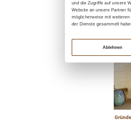
und die Zugriffe auf unsere 
Einlege
lässt si
Preise i
Website an unsere Partner fü
Schu
einset
möglicherweise mit weiteren
Porzella
I
Esszimmer
der Dienste gesammelt habe
und Schl
Landha
funktionsf
hochwert
massiv. Ei
mit nos
Ablehnen
ein tol
-18%
gefert
Rabatt
Zuhause.
Vorbilder
159 cm; Br
Detail ve
Weichholz
x B x
bestelle
Produkt
massivem
nach alte
Antik
aufpolier
Schublade
Gründe
Inne