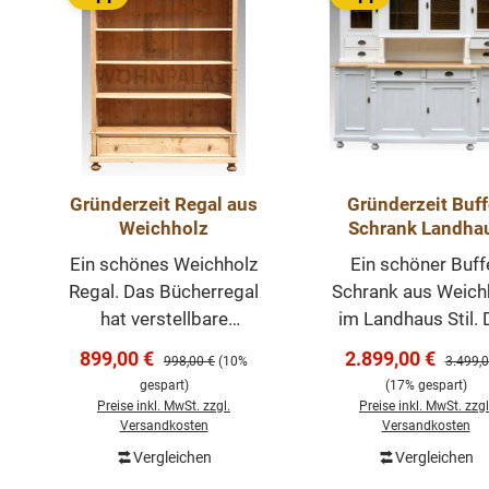
Gründerzeit Regal aus
Gründerzeit Buff
Weichholz
Schrank Landha
Küchenschran
Ein schönes Weichholz
Ein schöner Buff
Massivholz
Regal. Das Bücherregal
Schrank aus Weich
hat verstellbare
im Landhaus Stil. 
Einlegeböden und eine
Gründerzeit Buffet
Verkaufspreis:
Verkaufspreis:
899,00 €
2.899,00 €
Regulärer Preis:
Regulär
998,00 €
(10%
3.499,0
große Schublade. Das
zweifarbig. Mit vie
gespart)
(17% gespart)
Regal wurde aus
Schubladen. Dies
Preise inkl. MwSt. zzgl.
Preise inkl. MwSt. zzgl
recyceltem Altholz
schöne Einzelstück
Versandkosten
Versandkosten
(alte Schränke aus der
von Hand gestric
Vergleichen
Vergleichen
In den Warenkorb
In den Warenk
Gründerzeit/Jugendstil
und einer feine