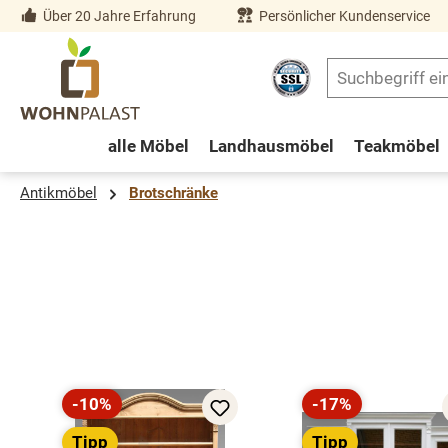
Über 20 Jahre Erfahrung
Persönlicher Kundenservice
springen
Zur Hauptnavigation springen
alle Möbel
Landhausmöbel
Teakmöbel
Antikmöbel
Brotschränke
Produktgalerie überspringen
-10%
-17%
Rabatt
Rabatt
Tipp
Tipp