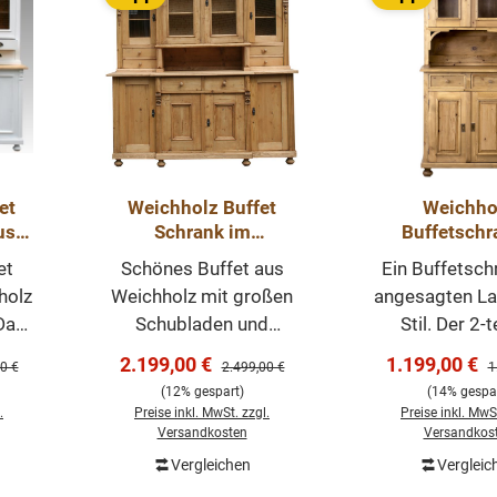
et
Weichholz Buffet
Weichho
us
Schrank im
Buffetschr
k
Landhausstil -
Landhausm
et
Schönes Buffet aus
Ein Buffetsch
Vollholz Massiv
holz
Weichholz mit großen
angesagten La
Das
Schubladen und
Stil. Der 2-t
 ist
schönen alten
schmale Schr
Verkaufspreis:
Verkaufsprei
2.199,00 €
1.199,00 €
er Preis:
Regulärer Preis:
R
0 €
2.499,00 €
1
len
Beschlägen. Das Buffet
ein zeitlo
(12% gespart)
(14% gespar
es
wurde mit Antikwachs
Möbelstück, 
.
Preise inkl. MwSt. zzgl.
Preise inkl. MwSt
 ist
behandelt und
überall in Ih
Versandkosten
Versandkos
hen
aufpoliert. Der
einen präg
Vergleichen
Vergleic
orb
In den Warenkorb
In den Wa
n
Innenausbau beinhaltet
Eindruck hint