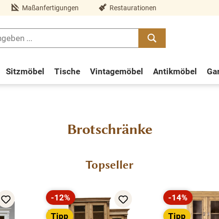
Maßanfertigungen
Restaurationen
Sitzmöbel
Tische
Vintagemöbel
Antikmöbel
Ga
Brotschränke
Topseller
-12%
-14%
Rabatt
Rabatt
Tipp
Tipp