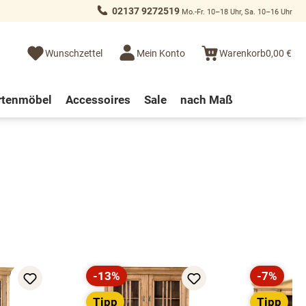
02137 9272519
Mo.-Fr. 10–18 Uhr, Sa. 10–16 Uhr
Wunschzettel
Mein Konto
Warenkorb
0,00 €
rtenmöbel
Accessoires
Sale
nach Maß
-13%
-7%
Rabatt
Rabatt
Tipp
Tipp