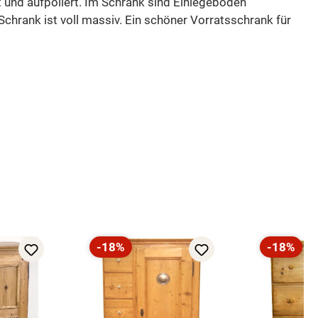
t und aufpoliert. Im Schrank sind Einlegeböden
chrank ist voll massiv. Ein schöner Vorratsschrank für
-18%
-18%
Rabatt
Rabatt