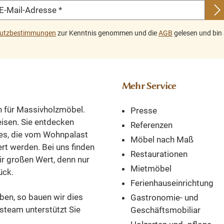
E-Mail-Adresse
*
m
Abmessungen: Höhe:
Küche ode
n
bei
146 cm; Breite: 102
Wohnzimmer – 
utzbestimmungen
zur Kenntnis genommen und die
AGB
gelesen und bin 
cm; Tiefe: 47 cm
sich nahtlos i
 mit
ekt
Weichholzmöbel bei
Raum ein.
rn
wohnpalast.de
Oberseite
tigt
bestellen und direkt
Schranks verf
en
Mehr Service
nach Hause liefern
vier geräu
viel
lassen.
Schubladen, d
l
n für Massivholzmöbel.
Presse
zur Aufbewahr
ssun
reisen. Sie entdecken
Zubehör 
Referenzen
 x 90
es, die vom Wohnpalast
Korkenziehern,
Möbel nach Maß
ert werden. Bei uns finden
und anderen Ut
Restaurationen
tsch
ir großen Wert, denn nur
sind. Diese pr
Mietmöbel
em
ück.
Schubladen so
Ferienhauseinrichtung
baut
eine mühe
ben, so bauen wir dies
Gastronomie- und
Organisation
che
steam unterstützt Sie
Geschäftsmobiliar
Weinerlebnis
s