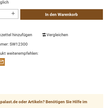
glich
Gib den gewünschten Wert ein oder benutze die Schaltflächen um die Anzahl zu erh
In den Warenkorb
zettel hinzufügen
Vergleichen
mmer:
SW12300
ukt weiterempfehlen:
alast.de oder Artikeln? Benötigen Sie Hilfe im