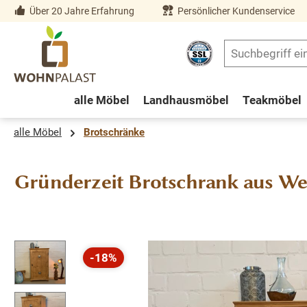
Über 20 Jahre Erfahrung
Persönlicher Kundenservice
springen
Zur Hauptnavigation springen
alle Möbel
Landhausmöbel
Teakmöbel
alle Möbel
Brotschränke
Gründerzeit Brotschrank aus We
Bildergalerie überspringen
-18%
Rabatt