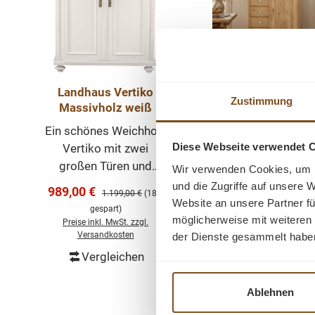
Landhaus Vertiko
Massivholz
Zustimmung
Massivholz weiß
Brotschrank Kief
Natur gewachst 7
Ein schönes Weichholz
Dieser schöne
Schubladen &
Diese Webseite verwendet 
Vertiko mit zwei
Brotschrank au
Porzellanknöpf
großen Türen und
massivem Kiefern
Wir verwenden Cookies, um I
Schubladen. Der
wird nach alten
und die Zugriffe auf unsere 
Verkaufspreis:
Verkaufspreis:
989,00 €
848,50 €
Regulärer Preis:
Regulärer Pr
1.199,00 €
(18%
1.399,00 €
Innenausbau beinhaltet
Vorgaben neu geb
Website an unsere Partner fü
gespart)
gespart)
stabile Regalböden.
und überzeugt du
möglicherweise mit weiteren
Preise inkl. MwSt. zzgl.
Preise inkl. MwSt. zzgl
Die vorhandenen
seine klassisch
Versandkosten
Versandkosten
der Dienste gesammelt habe
Gebrauchsspuren
Landhaus-Optik. 
Vergleichen
Vergleichen
In den Warenkorb
In den Warenk
haben einen antiken
natürliche Holzstruk
Charakter und sind
die handwerklic
Ablehnen
bewusst gewollt. Der
Verarbeitung und 