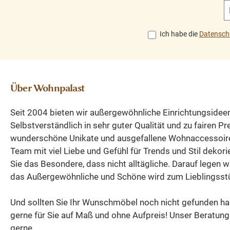
Landhaus-
Wäscheschrank oder
cm; Tiefe: 46 c
Einrichtungen.Ei
Geschirrschrank –
Weichholzmöbel 
hochwertiger
Ich habe die
Datensch
dieses
wohnpalast.de
Massivholzschrank
Massivholzmöbel
bestellen und dir
nostalgischem
passt sich flexibel
nach Hause liefe
Charme, neu gefer
Ihren Bedürfnissen an.
lassen.
nach traditionell
Über Wohnpalast
Hinter der großen Tür
Vorbildern und mit 
befinden sich mehrere
Liebe zum Detai
Seit 2004 bieten wir außergewöhnliche Einrichtungsidee
stabile Einlegeböden,
verarbeitet.Abme
Selbstverständlich in sehr guter Qualität und zu fairen P
die ausreichend Platz
gen: H x B x T: 153
wunderschöne Unikate und ausgefallene Wohnaccessoir
für Geschirr, Kleidung,
x 44 cm
Team mit viel Liebe und Gefühl für Trends und Stil dekori
Bücher, Akten, Vorräte
ProduktdetailsBro
Sie das Besondere, dass nicht alltägliche. Darauf legen w
oder Wohnaccessoires
rank aus massiv
das Außergewöhnliche und Schöne wird zum Lieblingsst
bieten. Gefertigt aus
KiefernholzNeu ge
massiver Kiefer und
nach alten
Und sollten Sie Ihr Wunschmöbel noch nicht gefunden ha
mit einer hochwertigen
VorgabenOberflä
gerne für Sie auf Maß und ohne Aufpreis! Unser Beratung
Naturwachs-
mit Antikwach
gerne.