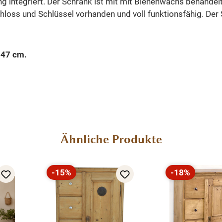
ng integriert. Der Schrank ist mit mit Bienenwachs behandel
loss und Schlüssel vorhanden und voll funktionsfähig. Der S
 47 cm.
Ähnliche Produkte
-15%
-18%
Rabatt
Rabatt