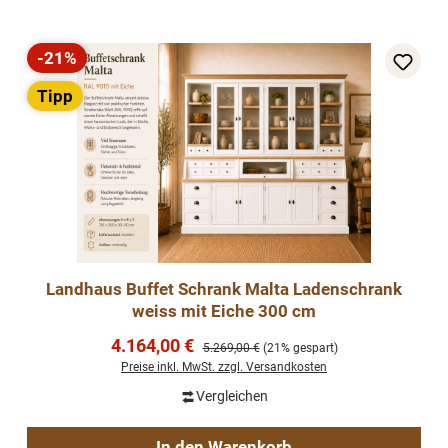
-21%
Rabatt
Tipp
Landhaus Buffet Schrank Malta Ladenschrank
weiss mit Eiche 300 cm
Verkaufspreis:
4.164,00 €
Regulärer Preis:
5.269,00 €
(21% gespart)
Preise inkl. MwSt. zzgl. Versandkosten
Vergleichen
In den Warenkorb