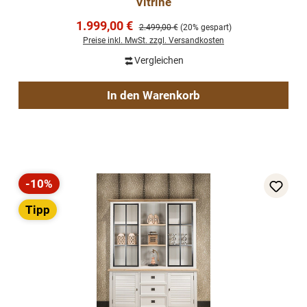
Vitrine
Verkaufspreis:
1.999,00 €
Regulärer Preis:
2.499,00 €
(20% gespart)
Preise inkl. MwSt. zzgl. Versandkosten
Vergleichen
In den Warenkorb
-10%
Rabatt
Tipp