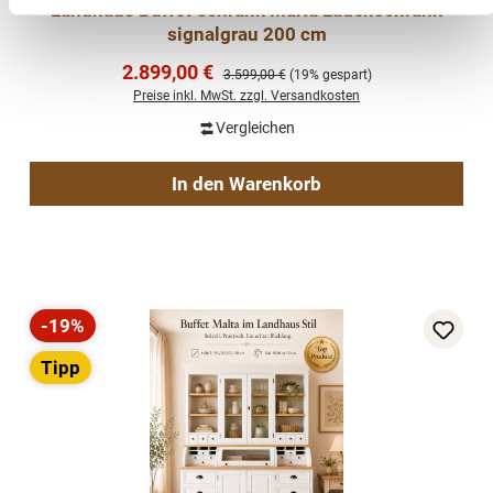
Landhaus Buffet Schrank Malta Ladenschrank
signalgrau 200 cm
Verkaufspreis:
2.899,00 €
Regulärer Preis:
3.599,00 €
(19% gespart)
Preise inkl. MwSt. zzgl. Versandkosten
Vergleichen
In den Warenkorb
-19%
Rabatt
Tipp