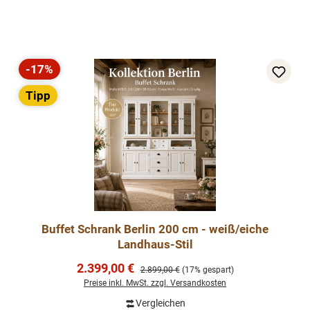
-17%
Rabatt
Tipp
Buffet Schrank Berlin 200 cm - weiß/eiche
Landhaus-Stil
Verkaufspreis:
2.399,00 €
Regulärer Preis:
2.899,00 €
(17% gespart)
Preise inkl. MwSt. zzgl. Versandkosten
Vergleichen