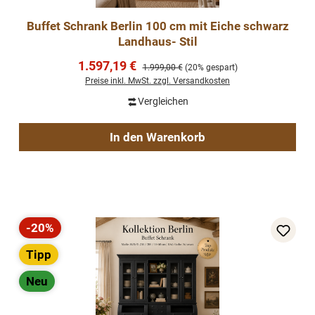
Buffet Schrank Berlin 100 cm mit Eiche schwarz
Landhaus- Stil
Verkaufspreis:
1.597,19 €
Regulärer Preis:
1.999,00 €
(20% gespart)
Preise inkl. MwSt. zzgl. Versandkosten
Vergleichen
In den Warenkorb
-20%
Rabatt
Tipp
Neu