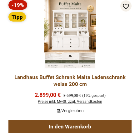
-19%
Rabatt
Tipp
Landhaus Buffet Schrank Malta Ladenschrank
weiss 200 cm
Verkaufspreis:
2.899,00 €
Regulärer Preis:
3.599,00 €
(19% gespart)
Preise inkl. MwSt. zzgl. Versandkosten
Vergleichen
In den Warenkorb