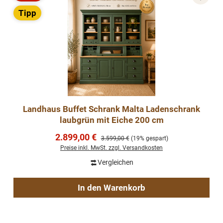
Rabatt
Tipp
Landhaus Buffet Schrank Malta Ladenschrank
laubgrün mit Eiche 200 cm
Verkaufspreis:
2.899,00 €
Regulärer Preis:
3.599,00 €
(19% gespart)
Preise inkl. MwSt. zzgl. Versandkosten
Vergleichen
In den Warenkorb