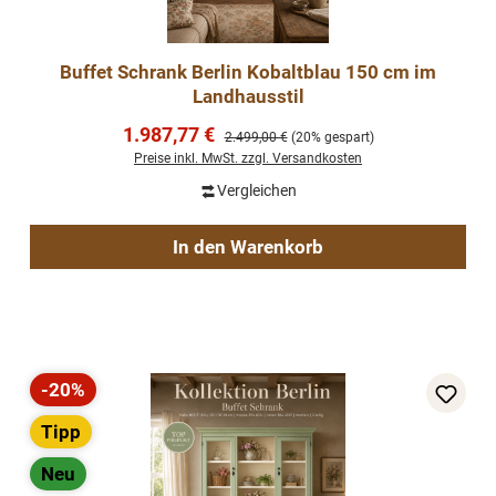
Buffet Schrank Berlin Kobaltblau 150 cm im
Landhausstil
Verkaufspreis:
1.987,77 €
Regulärer Preis:
2.499,00 €
(20% gespart)
Preise inkl. MwSt. zzgl. Versandkosten
Vergleichen
In den Warenkorb
-20%
Rabatt
Tipp
Neu