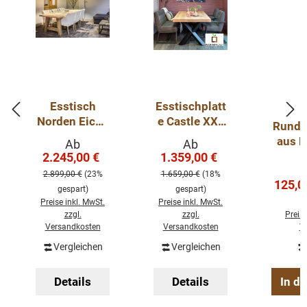
Esstisch
Esstischplatt
Norden Eiche
e Castle XXL
Runder
- Stärke: 45-
aus
aus E
Verkaufspreis:
Verkaufspreis:
Ab
Ab
48mm
Eichenholz
2.245,00 €
1.359,00 €
Regulärer Preis:
Regulärer Preis:
Eichentisch
80 mm Stark
2.899,00 €
(23%
1.659,00 €
(18%
massiv mit
Verkau
125,0
gespart)
gespart)
Holzgestell
Preise inkl. MwSt.
Preise inkl. MwSt.
zzgl.
zzgl.
Preise
Versandkosten
Versandkosten
V
Vergleichen
Vergleichen
Details
Details
In d