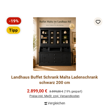
-19%
Rabatt
Tipp
Landhaus Buffet Schrank Malta Ladenschrank
schwarz 200 cm
Verkaufspreis:
2.899,00 €
Regulärer Preis:
3.599,00 €
(19% gespart)
Preise inkl. MwSt. zzgl. Versandkosten
Vergleichen