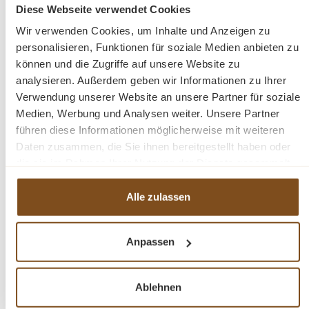
Diese Webseite verwendet Cookies
Preise inkl. MwSt. zzgl. Versandkosten
Wir verwenden Cookies, um Inhalte und Anzeigen zu
Vergleichen
personalisieren, Funktionen für soziale Medien anbieten zu
können und die Zugriffe auf unsere Website zu
In den Warenkorb
analysieren. Außerdem geben wir Informationen zu Ihrer
Verwendung unserer Website an unsere Partner für soziale
Medien, Werbung und Analysen weiter. Unsere Partner
führen diese Informationen möglicherweise mit weiteren
Daten zusammen, die Sie ihnen bereitgestellt haben oder
-19%
die sie im Rahmen Ihrer Nutzung der Dienste gesammelt
Rabatt
haben.
Tipp
Alle zulassen
Anpassen
Ablehnen