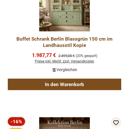
Buffet Schrank Berlin Blassgrün 150 cm im
Landhausstil Kopie
Verkaufspreis:
1.987,77 €
Regulärer Preis:
2.499,00 €
(20% gespart)
Preise inkl. MwSt. zzgl. Versandkosten
Vergleichen
In den Warenkorb
-16%
Rabatt