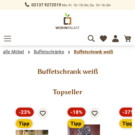
02137 9272519
Mo.-Fr. 10–18 Uhr, Sa. 10–16 Uhr
alt springen
alle Möbel
Buffetschränke
Buffetschrank weiß
Buffetschrank weiß
Produktgalerie überspringen
Topseller
-23%
-18%
-37%
Rabatt
Rabatt
Rabat
Tipp
Tipp
Tipp