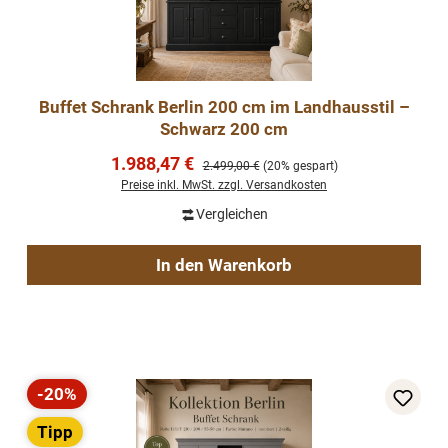
Buffet Schrank Berlin 200 cm im Landhausstil –
Schwarz 200 cm
Verkaufspreis:
1.988,47 €
Regulärer Preis:
2.499,00 €
(20% gespart)
Preise inkl. MwSt. zzgl. Versandkosten
Vergleichen
In den Warenkorb
-20%
Rabatt
Tipp