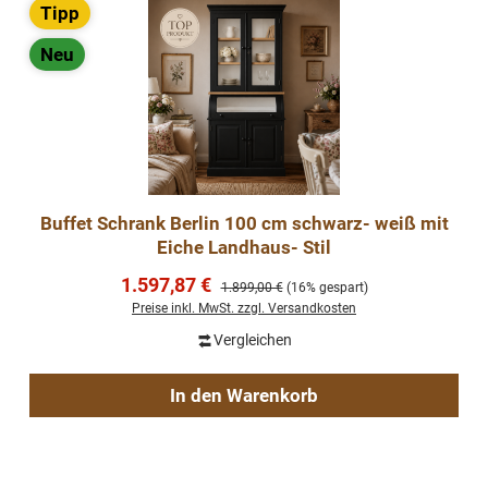
Tipp
Neu
Buffet Schrank Berlin 100 cm schwarz- weiß mit
Eiche Landhaus- Stil
Verkaufspreis:
1.597,87 €
Regulärer Preis:
1.899,00 €
(16% gespart)
Preise inkl. MwSt. zzgl. Versandkosten
Vergleichen
In den Warenkorb