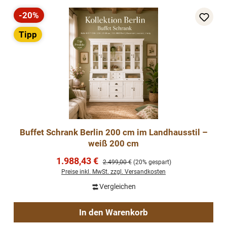
-20%
Rabatt
Tipp
Buffet Schrank Berlin 200 cm im Landhausstil –
weiß 200 cm
Verkaufspreis:
1.988,43 €
Regulärer Preis:
2.499,00 €
(20% gespart)
Preise inkl. MwSt. zzgl. Versandkosten
Vergleichen
In den Warenkorb