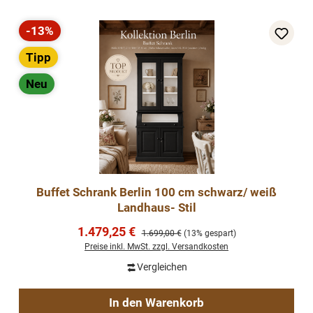
-13%
Rabatt
Tipp
Neu
Buffet Schrank Berlin 100 cm schwarz/ weiß
Landhaus- Stil
Verkaufspreis:
1.479,25 €
Regulärer Preis:
1.699,00 €
(13% gespart)
Preise inkl. MwSt. zzgl. Versandkosten
Vergleichen
In den Warenkorb