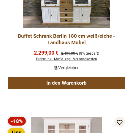
Buffet Schrank Berlin 180 cm weiß/eiche -
Landhaus Möbel
Verkaufspreis:
2.299,00 €
Regulärer Preis:
2.499,00 €
(8% gespart)
Preise inkl. MwSt. zzgl. Versandkosten
Vergleichen
In den Warenkorb
-18%
Rabatt
Tipp