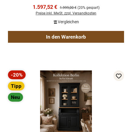
Verkaufspreis:
1.597,52 €
Regulärer Preis:
1.999,00 €
(20% gespart)
Preise inkl. MwSt. zzgl. Versandkosten
Vergleichen
In den Warenkorb
-20%
Rabatt
Tipp
Neu