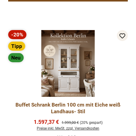
-20%
Rabatt
Tipp
Neu
Buffet Schrank Berlin 100 cm mit Eiche weiß
Landhaus- Stil
Verkaufspreis:
1.597,37 €
Regulärer Preis:
1.999,00 €
(20% gespart)
Preise inkl. MwSt. zzgl. Versandkosten