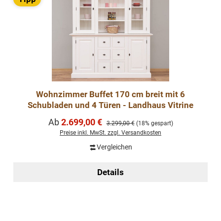
Wohnzimmer Buffet 170 cm breit mit 6
Schubladen und 4 Türen - Landhaus Vitrine
Verkaufspreis:
Ab
2.699,00 €
Regulärer Preis:
3.299,00 €
(18% gespart)
Preise inkl. MwSt. zzgl. Versandkosten
Vergleichen
Details