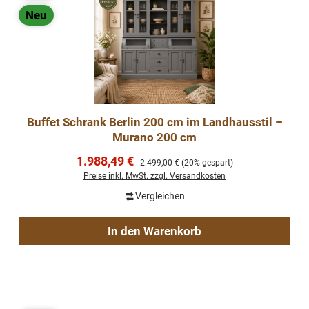
Neu
Buffet Schrank Berlin 200 cm im Landhausstil –
Murano 200 cm
Verkaufspreis:
1.988,49 €
Regulärer Preis:
2.499,00 €
(20% gespart)
Preise inkl. MwSt. zzgl. Versandkosten
Vergleichen
In den Warenkorb