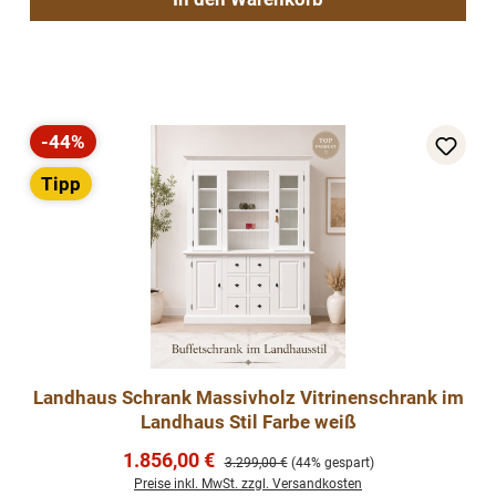
-44%
Rabatt
Tipp
Landhaus Schrank Massivholz Vitrinenschrank im
Landhaus Stil Farbe weiß
Verkaufspreis:
1.856,00 €
Regulärer Preis:
3.299,00 €
(44% gespart)
Preise inkl. MwSt. zzgl. Versandkosten