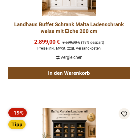
Landhaus Buffet Schrank Malta Ladenschrank
weiss mit Eiche 200 cm
Verkaufspreis:
2.899,00 €
Regulärer Preis:
3.599,00 €
(19% gespart)
Preise inkl. MwSt. zzgl. Versandkosten
Vergleichen
In den Warenkorb
-19%
Rabatt
Tipp