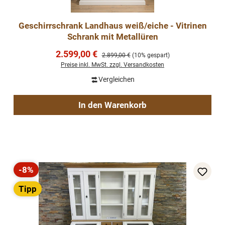
Geschirrschrank Landhaus weiß/eiche - Vitrinen
Schrank mit Metallüren
Verkaufspreis:
2.599,00 €
Regulärer Preis:
2.899,00 €
(10% gespart)
Preise inkl. MwSt. zzgl. Versandkosten
Vergleichen
In den Warenkorb
-8%
Rabatt
Tipp