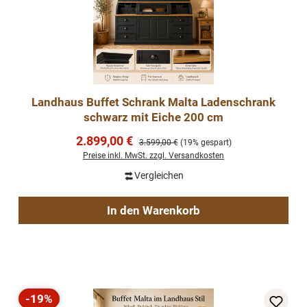
Landhaus Buffet Schrank Malta Ladenschrank
schwarz mit Eiche 200 cm
Verkaufspreis:
2.899,00 €
Regulärer Preis:
3.599,00 €
(19% gespart)
Preise inkl. MwSt. zzgl. Versandkosten
Vergleichen
In den Warenkorb
-19%