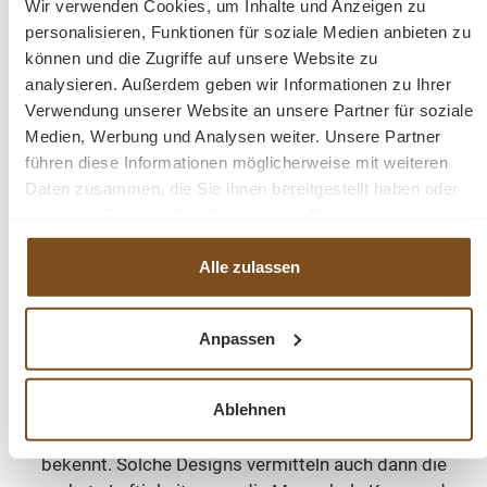
Holzveredelung zur Geltung kommen. Kleine Kommoden
Wir verwenden Cookies, um Inhalte und Anzeigen zu
aus Mangoholz mit wabenartigem Muster setzen
personalisieren, Funktionen für soziale Medien anbieten zu
interessante Akzente und sind auch als Nachtschränke
können und die Zugriffe auf unsere Website zu
neben dem Bett beliebt. Raffiniert sind Designvarianten
analysieren. Außerdem geben wir Informationen zu Ihrer
mit elliptischer Form: Naturbelassen erinnern diese
Verwendung unserer Website an unsere Partner für soziale
Medien, Werbung und Analysen weiter. Unsere Partner
Mangoholz-Kommoden an Japandi, mit glamourösen
führen diese Informationen möglicherweise mit weiteren
Details versprühen sie eine Prise Art Déco. Die wohnliche
Daten zusammen, die Sie ihnen bereitgestellt haben oder
Eleganz des Kolonialstils liegt in der Luft, wenn man das
die sie im Rahmen Ihrer Nutzung der Dienste gesammelt
Massivholz im Mahagoni-Ton veredelt.
haben.
Alle zulassen
Naturbelassen oder in Farbe – immer ein
Highlight fürs Wohnzimmer
Anpassen
Lieben Sie Wohnräume mit unbeschwertem Flair
genauso wie schwarze Schränke? Dazu passt eine
Kommode aus Mangoholz im Industrial-Stil, die sich zur
Ablehnen
feinen Materialausführung und klaren Formgebung
bekennt. Solche Designs vermitteln auch dann die