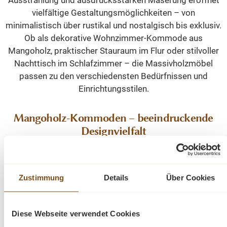
Ausstrahlung und ausdrucksstarken Maserung eröffnet
vielfältige Gestaltungsmöglichkeiten – von
minimalistisch über rustikal und nostalgisch bis exklusiv.
Ob als dekorative Wohnzimmer-Kommode aus
Mangoholz, praktischer Stauraum im Flur oder stilvoller
Nachttisch im Schlafzimmer – die Massivholzmöbel
passen zu den verschiedensten Bedürfnissen und
Einrichtungsstilen.
Mangoholz-Kommoden – beeindruckende
Designvielfalt
Retro-Liebhaber schätzen hohe Vertikos im Look der
1950er-Jahre: leicht verspielt mit kleinen Holzbeinen und
Rattan-Details. Wer es puristisch mag, findet Gefallen an
Zustimmung
Details
Über Cookies
der Kombination aus schwarzem, fein gearbeitetem
Metall und großflächigen Holztüren, bei denen die
Diese Webseite verwendet Cookies
Flammen der Maserung durch geschickte