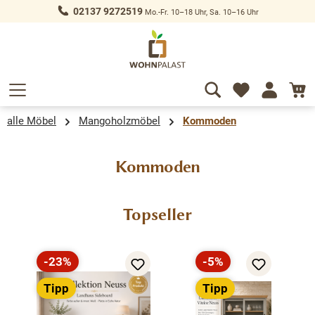
02137 9272519
Mo.-Fr. 10–18 Uhr, Sa. 10–16 Uhr
alt springen
alle Möbel
Mangoholzmöbel
Kommoden
Kommoden
Produktgalerie überspringen
Topseller
-23%
-5%
Rabatt
Rabatt
Tipp
Tipp