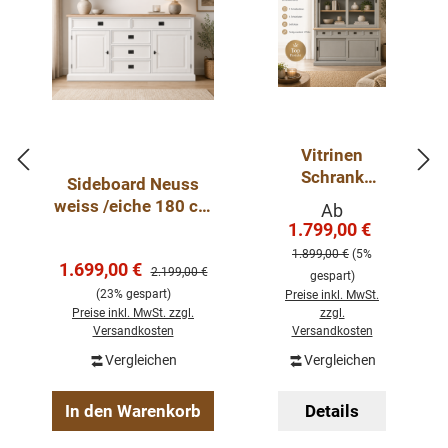
Vitrinen
Schrank
Sideboard Neuss
Neuss
weiss /eiche 180 cm
Verkaufspreis:
Ab
zementgrauei
mit Schiebetüren im
1.799,00 €
Regulärer Pre
che ab 120
Landhaus Stil
1.899,00 €
(5%
cm -
Verkaufspreis:
1.699,00 €
Regulärer Preis:
2.199,00 €
gespart)
Buffetschran
(23% gespart)
Preise inkl. MwSt.
k Größen &
Preise inkl. MwSt. zzgl.
zzgl.
Varianten
Versandkosten
Versandkosten
wählbar
Vergleichen
Vergleichen
In den Warenkorb
Details