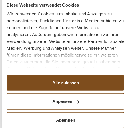
Tiefe: 40 cm
Diese Webseite verwendet Cookies
Wir verwenden Cookies, um Inhalte und Anzeigen zu
Pflegehinweis:
Mit einem leicht feuchten Tuch
personalisieren, Funktionen für soziale Medien anbieten zu
abwischen.
können und die Zugriffe auf unsere Website zu
analysieren. Außerdem geben wir Informationen zu Ihrer
Eine elegante
Massivholz-Kommode
, die Design,
Verwendung unserer Website an unsere Partner für soziale
Stauraum und Qualität in einem vereint.
Medien, Werbung und Analysen weiter. Unsere Partner
führen diese Informationen möglicherweise mit weiteren
Daten zusammen, die Sie ihnen bereitgestellt haben oder
Fragen zum Produkt?
die sie im Rahmen Ihrer Nutzung der Dienste gesammelt
haben.
Menü schließen
Alle zulassen
Produktinformationen "Kommode New York
– Mangoholz massiv, Fischgrätenmuster, 2
Anpassen
Türen & 1 Schublade, 115 cm"
Produktgalerie überspringen
Ähnliche Produkte
Die
Kommode New York
verbindet modernen Loft-
Ablehnen
Charakter mit hochwertiger Handwerkskunst. Gefertigt