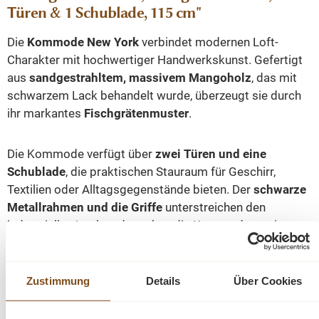
Türen & 1 Schublade, 115 cm"
Die
Kommode New York
verbindet modernen Loft-
Charakter mit hochwertiger Handwerkskunst. Gefertigt
aus
sandgestrahltem, massivem Mangoholz
, das mit
schwarzem Lack behandelt wurde, überzeugt sie durch
ihr markantes
Fischgrätenmuster
.
Die Kommode verfügt über
zwei Türen und eine
Schublade
, die praktischen Stauraum für Geschirr,
Textilien oder Alltagsgegenstände bieten. Der
schwarze
Metallrahmen und die Griffe
unterstreichen den
industriellen Look und machen die Kommode zu einem
stilvollen Möbelstück für Wohnzimmer, Esszimmer oder
Flur.
Zustimmung
Details
Über Cookies
Abmessungen: Höhe: 115 cm - Breite: 100 cm -