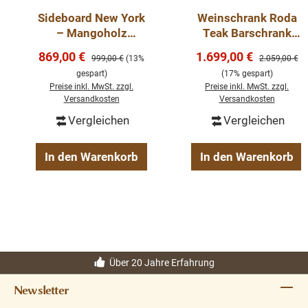
Sideboard New York
Weinschrank Roda
– Mangoholz
Teak Barschrank
massiv,
Schrank
Verkaufspreis:
Verkaufspreis:
869,00 €
1.699,00 €
Regulärer Preis:
Regulärer Pre
999,00 €
(13%
2.059,00 €
Fischgrätenmuster,
gespart)
(17% gespart)
2 Türen & 4
Preise inkl. MwSt. zzgl.
Preise inkl. MwSt. zzgl.
Schubladen, 165 cm
Versandkosten
Versandkosten
Vergleichen
Vergleichen
In den Warenkorb
In den Warenkorb
Über 20 Jahre Erfahrung
Newsletter