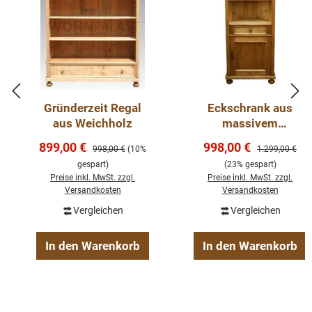
Gründerzeit Regal
Eckschrank aus
aus Weichholz
massivem
Weichholz
Verkaufspreis:
Verkaufspreis:
899,00 €
998,00 €
Regulärer Preis:
Regulärer Preis
998,00 €
(10%
1.299,00 €
Eckvitrine 200 cm
gespart)
(23% gespart)
Preise inkl. MwSt. zzgl.
Preise inkl. MwSt. zzgl.
Versandkosten
Versandkosten
Vergleichen
Vergleichen
In den Warenkorb
In den Warenkorb