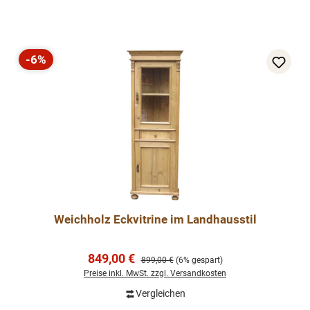
-6%
Rabatt
Weichholz Eckvitrine im Landhausstil
Verkaufspreis:
849,00 €
Regulärer Preis:
899,00 €
(6% gespart)
Preise inkl. MwSt. zzgl. Versandkosten
Vergleichen