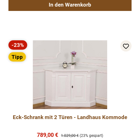
In den Warenkorb
-23%
Rabatt
Tipp
Eck-Schrank mit 2 Türen - Landhaus Kommode
Verkaufspreis:
789,00 €
Regulärer Preis:
1.029,00 €
(23% gespart)