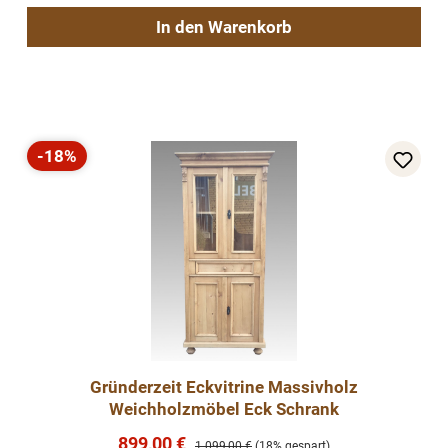
In den Warenkorb
-18%
Rabatt
Gründerzeit Eckvitrine Massivholz
Weichholzmöbel Eck Schrank
Verkaufspreis:
899,00 €
Regulärer Preis:
1.099,00 €
(18% gespart)