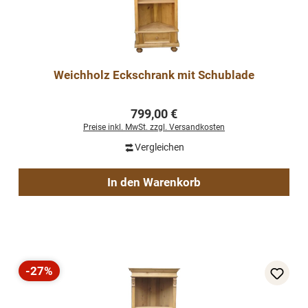
Weichholz Eckschrank mit Schublade
Regulärer Preis:
799,00 €
Preise inkl. MwSt. zzgl. Versandkosten
Vergleichen
In den Warenkorb
-27%
Rabatt