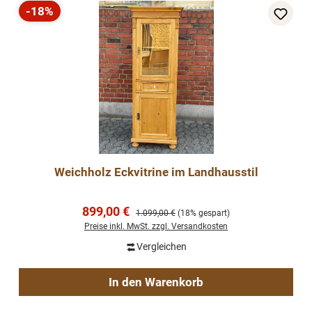
-18%
Rabatt
Weichholz Eckvitrine im Landhausstil
Verkaufspreis:
899,00 €
Regulärer Preis:
1.099,00 €
(18% gespart)
Preise inkl. MwSt. zzgl. Versandkosten
Vergleichen
In den Warenkorb