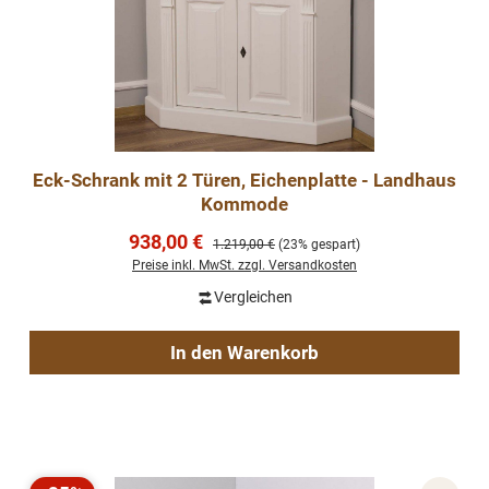
Eck-Schrank mit 2 Türen, Eichenplatte - Landhaus
Kommode
Verkaufspreis:
938,00 €
Regulärer Preis:
1.219,00 €
(23% gespart)
Preise inkl. MwSt. zzgl. Versandkosten
Vergleichen
In den Warenkorb