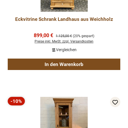
Eckvitrine Schrank Landhaus aus Weichholz
Verkaufspreis:
899,00 €
Regulärer Preis:
1.125,00 €
(20% gespart)
Preise inkl. MwSt. zzgl. Versandkosten
Vergleichen
In den Warenkorb
-10%
Rabatt