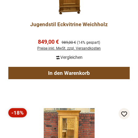
Jugendstil Eckvitrine Weichholz
Verkaufspreis:
849,00 €
Regulärer Preis:
989,00 €
(14% gespart)
Preise inkl. MwSt. zzgl. Versandkosten
Vergleichen
In den Warenkorb
-18%
Rabatt