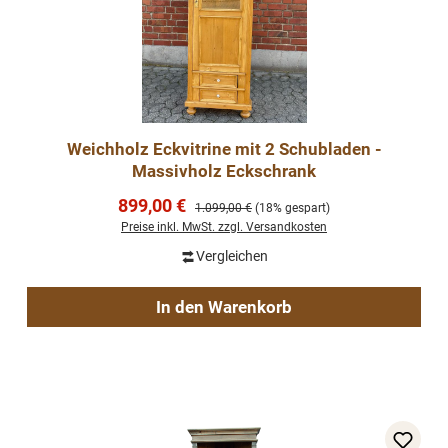
Weichholz Eckvitrine mit 2 Schubladen -
Massivholz Eckschrank
Verkaufspreis:
899,00 €
Regulärer Preis:
1.099,00 €
(18% gespart)
Preise inkl. MwSt. zzgl. Versandkosten
Vergleichen
In den Warenkorb