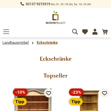
02137 9272519
Mo.-Fr. 10–18 Uhr, Sa. 10–16 Uhr
alt springen
Landhausmöbel
Eckschränke
Eckschränke
Produktgalerie überspringen
Topseller
-10%
-23%
Rabatt
Rabatt
Tipp
Tipp