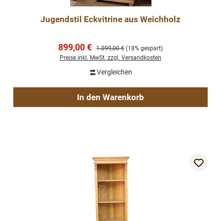
Jugendstil Eckvitrine aus Weichholz
Verkaufspreis:
899,00 €
Regulärer Preis:
1.099,00 €
(18% gespart)
Preise inkl. MwSt. zzgl. Versandkosten
Vergleichen
In den Warenkorb