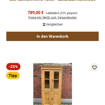
Verkaufspreis:
789,00 €
Regulärer Preis:
1.029,00 €
(23% gespart)
Preise inkl. MwSt. zzgl. Versandkosten
Vergleichen
In den Warenkorb
-20%
Rabatt
Tipp