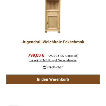
Jugendstil Weichholz Eckschrank
Verkaufspreis:
799,00 €
Regulärer Preis:
1.099,00 €
(27% gespart)
Preise inkl. MwSt. zzgl. Versandkosten
Vergleichen
In den Warenkorb