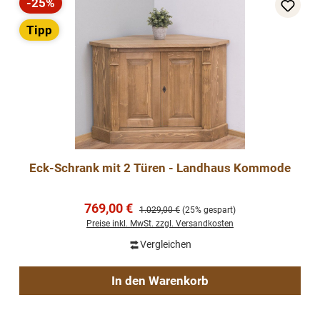
-25%
Rabatt
Tipp
Eck-Schrank mit 2 Türen - Landhaus Kommode
Verkaufspreis:
769,00 €
Regulärer Preis:
1.029,00 €
(25% gespart)
Preise inkl. MwSt. zzgl. Versandkosten
Vergleichen
In den Warenkorb