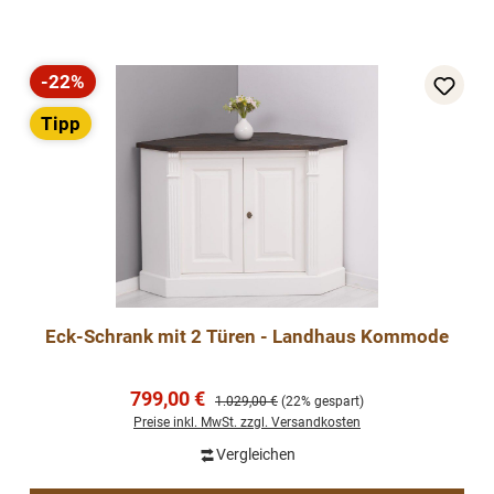
-22%
Rabatt
Tipp
Eck-Schrank mit 2 Türen - Landhaus Kommode
Verkaufspreis:
799,00 €
Regulärer Preis:
1.029,00 €
(22% gespart)
Preise inkl. MwSt. zzgl. Versandkosten
Vergleichen