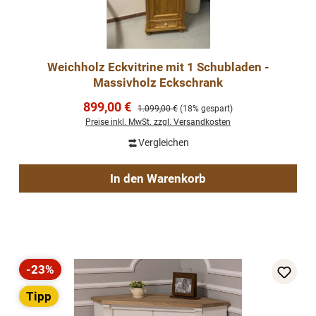
Weichholz Eckvitrine mit 1 Schubladen -
Massivholz Eckschrank
Verkaufspreis:
899,00 €
Regulärer Preis:
1.099,00 €
(18% gespart)
Preise inkl. MwSt. zzgl. Versandkosten
Vergleichen
In den Warenkorb
-23%
Rabatt
Tipp