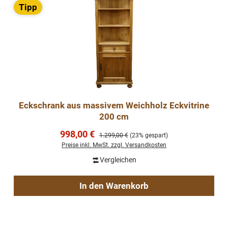
Tipp
Eckschrank aus massivem Weichholz Eckvitrine
200 cm
Verkaufspreis:
998,00 €
Regulärer Preis:
1.299,00 €
(23% gespart)
Preise inkl. MwSt. zzgl. Versandkosten
Vergleichen
In den Warenkorb