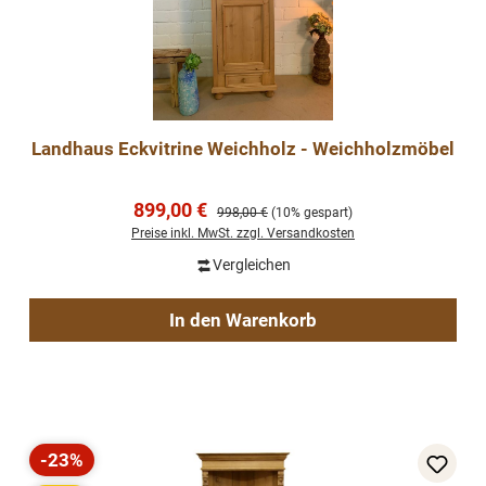
Landhaus Eckvitrine Weichholz - Weichholzmöbel
Verkaufspreis:
899,00 €
Regulärer Preis:
998,00 €
(10% gespart)
Preise inkl. MwSt. zzgl. Versandkosten
Vergleichen
In den Warenkorb
-23%
Rabatt