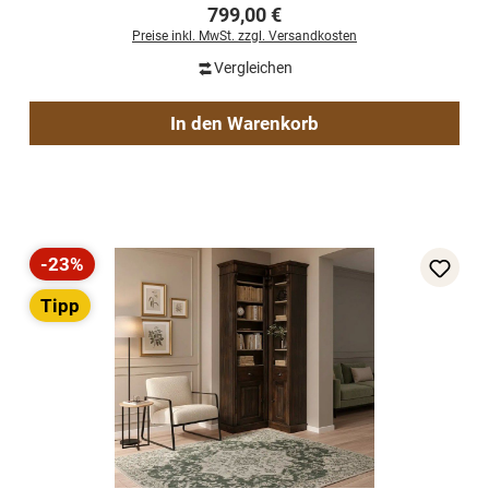
Regulärer Preis:
799,00 €
Preise inkl. MwSt. zzgl. Versandkosten
Vergleichen
In den Warenkorb
-23%
Rabatt
Tipp