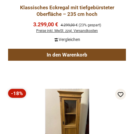
Klassisches Eckregal mit tiefgebürsteter
Oberfläche – 235 cm hoch
Verkaufspreis:
3.299,00 €
Regulärer Preis:
4.299,00 €
(23% gespart)
Preise inkl. MwSt. zzgl. Versandkosten
Vergleichen
In den Warenkorb
-18%
Rabatt