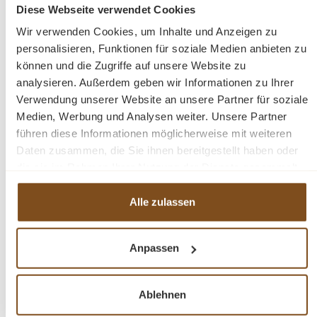
Diese Webseite verwendet Cookies
Wir verwenden Cookies, um Inhalte und Anzeigen zu
personalisieren, Funktionen für soziale Medien anbieten zu
können und die Zugriffe auf unsere Website zu
-31%
analysieren. Außerdem geben wir Informationen zu Ihrer
Rabatt
Verwendung unserer Website an unsere Partner für soziale
Medien, Werbung und Analysen weiter. Unsere Partner
führen diese Informationen möglicherweise mit weiteren
Daten zusammen, die Sie ihnen bereitgestellt haben oder
die sie im Rahmen Ihrer Nutzung der Dienste gesammelt
haben.
Alle zulassen
Landhaus Eckvitrine Weichholz
Anpassen
Verkaufspreis:
899,00 €
Regulärer Preis:
1.299,00 €
(31% gespart)
Ablehnen
Preise inkl. MwSt. zzgl. Versandkosten