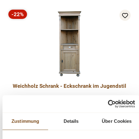
-22%
Rabatt
Weichholz Schrank - Eckschrank im Jugendstil
Verkaufspreis:
799,00 €
Regulärer Preis:
1.029,00 €
(22% gespart)
Preise inkl. MwSt. zzgl. Versandkosten
Vergleichen
Zustimmung
Details
Über Cookies
In den Warenkorb