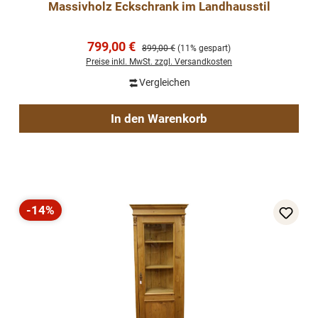
Massivholz Eckschrank im Landhausstil
Verkaufspreis:
799,00 €
Regulärer Preis:
899,00 €
(11% gespart)
Preise inkl. MwSt. zzgl. Versandkosten
Vergleichen
In den Warenkorb
-14%
Rabatt