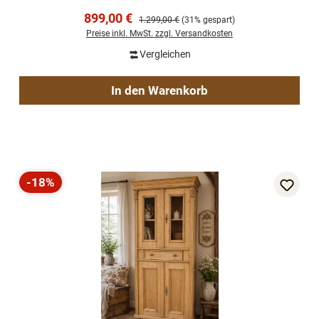
Verkaufspreis:
899,00 €
Regulärer Preis:
1.299,00 €
(31% gespart)
Preise inkl. MwSt. zzgl. Versandkosten
Vergleichen
In den Warenkorb
-18%
Rabatt