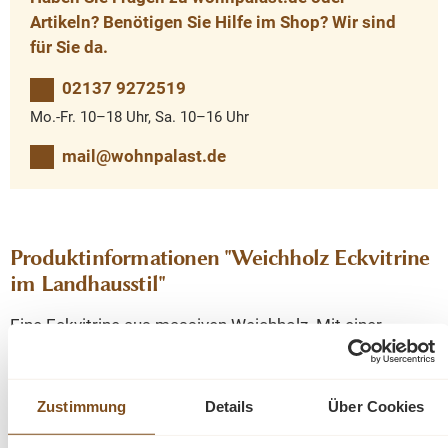
Artikeln? Benötigen Sie Hilfe im Shop? Wir sind
für Sie da.
02137 9272519
Mo.-Fr. 10–18 Uhr, Sa. 10–16 Uhr
mail@wohnpalast.de
Produktinformationen "Weichholz Eckvitrine
im Landhausstil"
Eine Eckvitrine aus massiven Weichholz. Mit einer
Schublade und stabilen Regalböden. Dieses Möbelstück
wurde nach alten Vorlagen handgefertigt. Die
vorhandenen Gebrauchspuren haben einen antiken
Zustimmung
Details
Über Cookies
Charakter und sind bewusst gewollt. Ein schöner