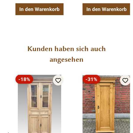
In den Warenkorb
In den Warenkorb
Produktgalerie überspringen
Kunden haben sich auch
angesehen
-18%
-31%
Rabatt
Rabatt