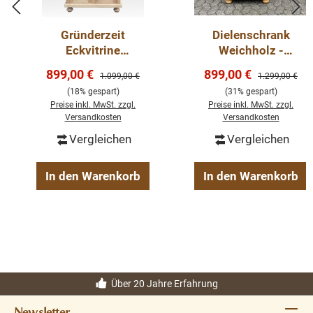
Gründerzeit
Dielenschrank
Eckvitrine
Weichholz -
Massivholz
Besenschrank
Verkaufspreis:
Verkaufspreis:
899,00 €
899,00 €
Regulärer Preis:
Regulärer Preis
1.099,00 €
1.299,00 €
Weichholzmöbel
Massivholz
(18% gespart)
(31% gespart)
Eck Schrank
Weichholz Möbel
Preise inkl. MwSt. zzgl.
Preise inkl. MwSt. zzgl.
Versandkosten
Versandkosten
Vergleichen
Vergleichen
In den Warenkorb
In den Warenkorb
Über 20 Jahre Erfahrung
Newsletter