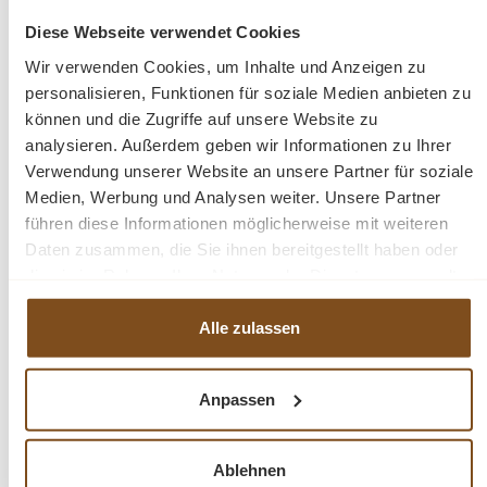
Schrank der Sie ein Leben lang begleiten wird!
Diese Webseite verwendet Cookies
Beschreibung
Wir verwenden Cookies, um Inhalte und Anzeigen zu
personalisieren, Funktionen für soziale Medien anbieten zu
können und die Zugriffe auf unsere Website zu
Massivholzmöbel
analysieren. Außerdem geben wir Informationen zu Ihrer
gewachst und aufpoliert
Verwendung unserer Website an unsere Partner für soziale
Anlieferung aufgebaut
Medien, Werbung und Analysen weiter. Unsere Partner
Abmessungen(H/B/T): 174/65/44 cm
führen diese Informationen möglicherweise mit weiteren
Daten zusammen, die Sie ihnen bereitgestellt haben oder
die sie im Rahmen Ihrer Nutzung der Dienste gesammelt
Fragen zum Produkt?
haben.
Alle zulassen
Menü schließen
Produktinformationen "Weichholz Eckvitrine
im Landhausstil"
Anpassen
Eine Eckvitrine aus massiven Weichholz. Mit einer
Produktgalerie überspringen
Ähnliche Produkte
Ablehnen
Schublade und stabilen Regalböden. Dieses Möbelstück