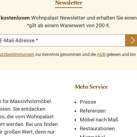
Newsletter
aben
Kombination aus
poliert. Besc
sanften Farben und
Weichholz ge
n
kostenlosen
Wohnpalast Newsletter und erhalten Sie eine
nd
runden Formen sorgt
und aufpol
*gilt ab einem Warenwert von 200 €.
Ein
für einen ruhigen und
Anlieferung au
in
eleganten Look und
nicht zerl
E-Mail-Adresse
*
ten
das asymmetrische
Abmessungen:
ng
Design fügt ein
186/82/4
utzbestimmungen
zur Kenntnis genommen und die
AGB
gelesen und bin 
ivem
spielerisches Element
aus
hinzu. Mit der Alviano
in
Kommode holen Sie
on
sich nicht nur schöne,
Mehr Service
,
einzigartige Möbel in
Ihr Zuhause, sondern
n für Massivholzmöbel.
Presse
 mit
auch ein Stück Ruhe
reisen. Sie entdecken
und Frieden. Die
Referenzen
es, die vom Wohnpalast
ner
Abmessungen: ca.:
Möbel nach Maß
ert werden. Bei uns finden
rung
Höhe 80 cm - Breite 80
Restaurationen
ir großen Wert, denn nur
t
cm - Tiefe 40 cm.