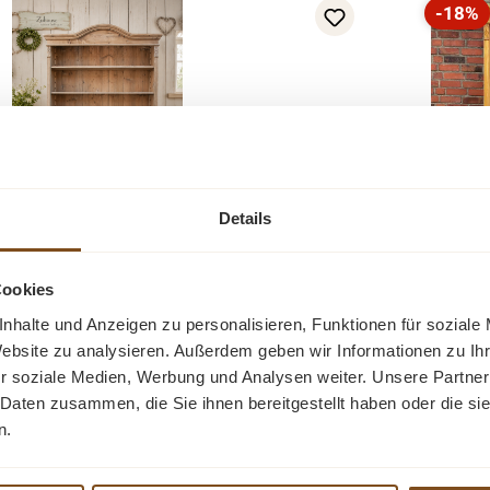
-18%
Rabatt
Details
Weichh
egal im Landhausstil – Massivholz Regal
im L
Cookies
yceltem Altholz mit Schublade
nhalte und Anzeigen zu personalisieren, Funktionen für soziale
Eine 
regal im Landhausstil – Massivholz Regal
Website zu analysieren. Außerdem geben wir Informationen zu I
ltholz mit Schublade Dieses hochwertige
r soziale Medien, Werbung und Analysen weiter. Unsere Partner
Weichh
massivem Weichholz verbindet rustikalen
 Daten zusammen, die Sie ihnen bereitgestellt haben oder die s
Schubla
Verkau
899,00
e mit zeitloser Eleganz. Gefertigt aus
n.
Regal
ltholz historischer Gründerzeit- und
rkaufspreis:
Möbe
99,00 €
Regulärer Preis:
1.099,00 €
(18% gespart)
Preise
rzählt jedes Regal seine eigene Geschichte.
nach 
eise inkl. MwSt. zzgl. Versandkosten
Ve