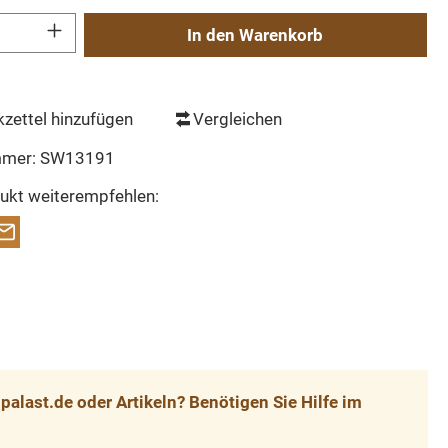
Gib den gewünschten Wert ein oder benutze die Schaltflächen um die Anzahl zu erh
In den Warenkorb
zettel hinzufügen
Vergleichen
mmer:
SW13191
ukt weiterempfehlen:
alast.de oder Artikeln? Benötigen Sie Hilfe im