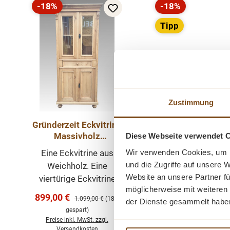
-18%
-18%
Rabatt
Rabatt
Tipp
Zustimmung
Gründerzeit Eckvitrine
Weichholz Bücherr
Massivholz
Diese Webseite verwendet 
aus rec
Weichholzmöbel Eck
Wir verwenden Cookies, um I
Eine Eckvitrine aus
Schrank
Weichholz Bücher
und die Zugriffe auf unsere 
Weichholz. Eine
aus recyceltem A
Website an unsere Partner fü
viertürige Eckvitrine
Bücherregal aus 
möglicherweise mit weiteren
mit einer Schublade.
Verkaufspreis:
899,00 €
Regulärer Preis:
1.099,00 €
(18%
Landhaus-Charm
der Dienste gesammelt habe
Mit stabilen
gespart)
recyceltem A
Ve
Regalböden. Das
8
Preise inkl. MwSt. zzgl.
Jugendstilmöbel, e
Möbelstück wurde von
Versandkosten
Pr