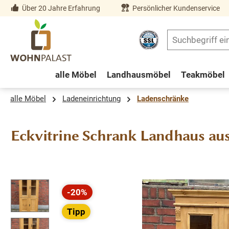
Über 20 Jahre Erfahrung
Persönlicher Kundenservice
springen
Zur Hauptnavigation springen
alle Möbel
Landhausmöbel
Teakmöbel
alle Möbel
Ladeneinrichtung
Ladenschränke
Eckvitrine Schrank Landhaus au
Bildergalerie überspringen
-20%
Rabatt
Tipp