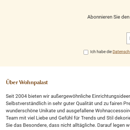
Vertiko überzeugt
Gebrauchspuren h
durch seine klaren
einen antiken
Abonnieren Sie de
Formen, feine
Charakter und si
Profilierungen und
bewusst gewollt. 
elegante Proportionen.
Schrank der Sie e
Hinter den Türen
Leben lang beglei
verbirgt sich
wird! Beschreibu
Ich habe die
Datensch
großzügiger Stauraum,
Schrank aus mass
ideal zur
Weichholz Umbau 
Aufbewahrung von
einem Schrank e
Geschirr, Textilien,
schönes Unikat v
Über Wohnpalast
Dokumenten oder
Hand geschliffen
Dekoartikeln. Im
gewachst und
Seit 2004 bieten wir außergewöhnliche Einrichtungsidee
oberen Bereich bietet
aufpoliert viertürig
Selbstverständlich in sehr guter Qualität und zu fairen P
eine Schublade
Innenausbau,
wunderschöne Unikate und ausgefallene Wohnaccessoir
zusätzlichen Platz für
Regalböden und ei
Team mit viel Liebe und Gefühl für Trends und Stil dekori
kleinere Gegenstände.
Schublade Anliefe
Sie das Besondere, dass nicht alltägliche. Darauf legen w
Jedes Stück wird in
aufgebaut, nich