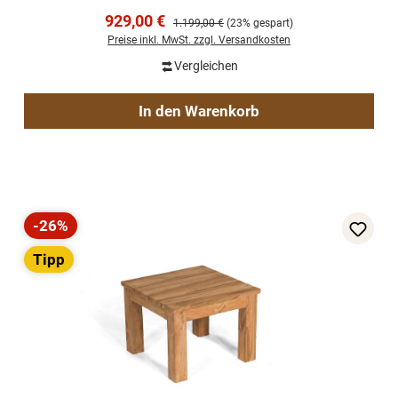
Verkaufspreis:
929,00 €
Regulärer Preis:
1.199,00 €
(23% gespart)
Preise inkl. MwSt. zzgl. Versandkosten
Vergleichen
In den Warenkorb
-26%
Rabatt
Tipp