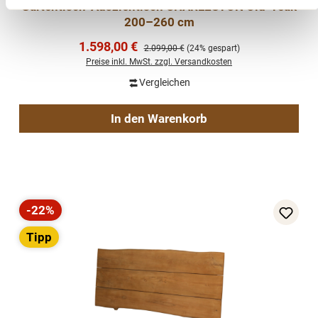
Gartentisch-Ausziehtisch CHARLESTON Old-Teak
200–260 cm
Verkaufspreis:
1.598,00 €
Regulärer Preis:
2.099,00 €
(24% gespart)
Preise inkl. MwSt. zzgl. Versandkosten
Vergleichen
In den Warenkorb
-22%
Rabatt
Tipp