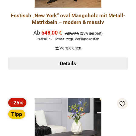
Esstisch „New York“ oval Mangoholz mit Metall-
Matrixbein – modern & massiv
Verkaufspreis:
Ab
548,00 €
Regulärer Preis:
729,00 €
(25% gespart)
Preise inkl. MwSt. zzgl. Versandkosten
Vergleichen
Details
-25%
Rabatt
Tipp