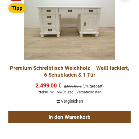
Rabatt
Tipp
Premium Schreibtisch Weichholz – Weiß lackiert,
6 Schubladen & 1 Tür
Verkaufspreis:
2.499,00 €
Regulärer Preis:
2.699,00 €
(7% gespart)
Preise inkl. MwSt. zzgl. Versandkosten
Vergleichen
In den Warenkorb