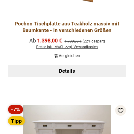
Pochon Tischplatte aus Teakholz massiv mit
Baumkante - in verschiedenen Größen
Verkaufspreis:
Ab
1.398,00 €
Regulärer Preis:
1.799,00 €
(22% gespart)
Preise inkl. MwSt. zzgl. Versandkosten
Vergleichen
Details
-7%
Rabatt
Tipp