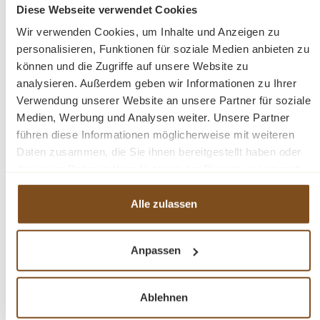
Diese Webseite verwendet Cookies
Preise inkl. MwSt. zzgl. Versandkosten
Wir verwenden Cookies, um Inhalte und Anzeigen zu
Vergleichen
personalisieren, Funktionen für soziale Medien anbieten zu
können und die Zugriffe auf unsere Website zu
In den Warenkorb
analysieren. Außerdem geben wir Informationen zu Ihrer
Verwendung unserer Website an unsere Partner für soziale
Medien, Werbung und Analysen weiter. Unsere Partner
führen diese Informationen möglicherweise mit weiteren
Daten zusammen, die Sie ihnen bereitgestellt haben oder
-24%
die sie im Rahmen Ihrer Nutzung der Dienste gesammelt
Rabatt
haben.
Tipp
Alle zulassen
Anpassen
Ablehnen