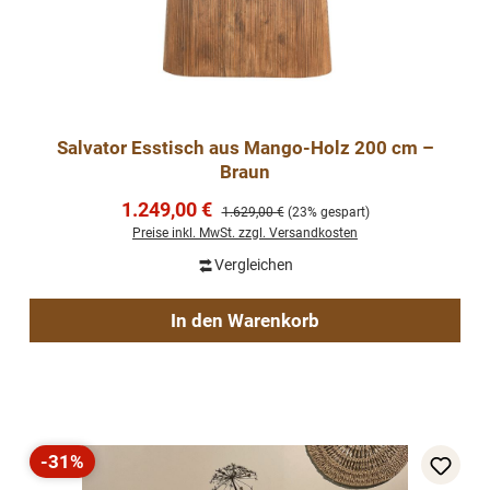
Salvator Esstisch aus Mango-Holz 200 cm –
Braun
Verkaufspreis:
1.249,00 €
Regulärer Preis:
1.629,00 €
(23% gespart)
Preise inkl. MwSt. zzgl. Versandkosten
Vergleichen
In den Warenkorb
-31%
Rabatt