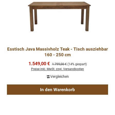
Esstisch Java Massivholz Teak - Tisch ausziehbar
160 - 250 cm
Verkaufspreis:
1.549,00 €
Regulärer Preis:
1.799,00 €
(14% gespart)
Preise inkl. MwSt. zzgl. Versandkosten
Vergleichen
In den Warenkorb