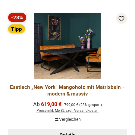
-23%
Rabatt
Tipp
Esstisch „New York“ Mangoholz mit Matrixbein –
modern & massiv
Verkaufspreis:
Ab
619,00 €
Regulärer Preis:
799,00 €
(23% gespart)
Preise inkl. MwSt. zzgl. Versandkosten
Vergleichen
Details