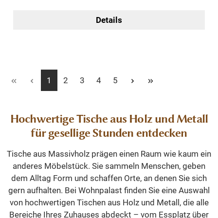
Details
Seite
Seite
Seite
Seite
Seite
1
2
3
4
5
Hochwertige Tische aus Holz und Metall
für gesellige Stunden entdecken
Tische aus Massivholz prägen einen Raum wie kaum ein
anderes Möbelstück. Sie sammeln Menschen, geben
dem Alltag Form und schaffen Orte, an denen Sie sich
gern aufhalten. Bei Wohnpalast finden Sie eine Auswahl
von hochwertigen Tischen aus Holz und Metall, die alle
Bereiche Ihres Zuhauses abdeckt – vom Essplatz über