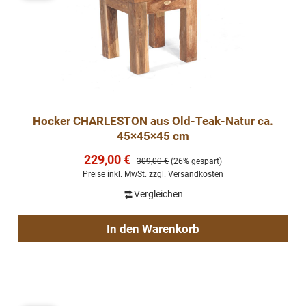
Hocker CHARLESTON aus Old-Teak-Natur ca.
45×45×45 cm
Verkaufspreis:
229,00 €
Regulärer Preis:
309,00 €
(26% gespart)
Preise inkl. MwSt. zzgl. Versandkosten
Vergleichen
In den Warenkorb