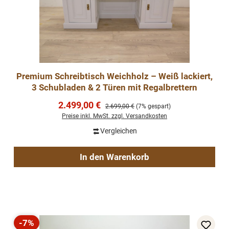
Premium Schreibtisch Weichholz – Weiß lackiert,
3 Schubladen & 2 Türen mit Regalbrettern
Verkaufspreis:
2.499,00 €
Regulärer Preis:
2.699,00 €
(7% gespart)
Preise inkl. MwSt. zzgl. Versandkosten
Vergleichen
In den Warenkorb
-7%