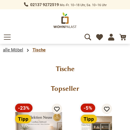
02137 9272519
Mo.-Fr. 10–18 Uhr, Sa. 10–16 Uhr
alt springen
alle Möbel
Tische
Tische
Produktgalerie überspringen
Topseller
-23%
-5%
Rabatt
Rabatt
Tipp
Tipp