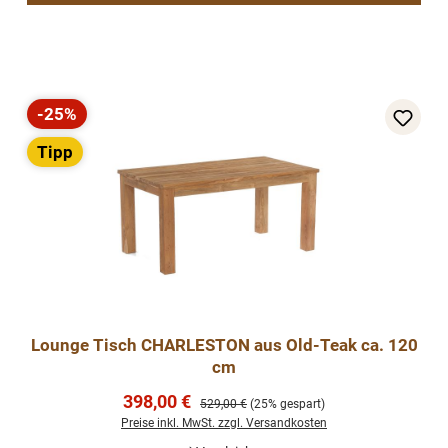
-25%
Rabatt
Tipp
Lounge Tisch CHARLESTON aus Old-Teak ca. 120
cm
Verkaufspreis:
398,00 €
Regulärer Preis:
529,00 €
(25% gespart)
Preise inkl. MwSt. zzgl. Versandkosten