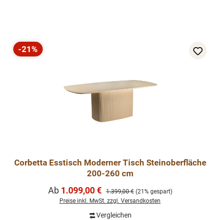
-21%
Rabatt
Corbetta Esstisch Moderner Tisch Steinoberfläche
200-260 cm
Verkaufspreis:
Ab
1.099,00 €
Regulärer Preis:
1.399,00 €
(21% gespart)
Preise inkl. MwSt. zzgl. Versandkosten
Vergleichen