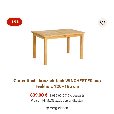
-19%
Rabatt
Gartentisch-Ausziehtisch WINCHESTER aus
Teakholz 120–165 cm
Verkaufspreis:
839,00 €
Regulärer Preis:
1.039,00 €
(19% gespart)
Preise inkl. MwSt. zzgl. Versandkosten
Vergleichen