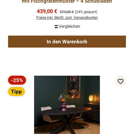
mit Fischgrätenmuster – 4 Schubladen
Verkaufspreis:
439,00 €
Regulärer Preis:
579,00 €
(24% gespart)
Preise inkl. MwSt. zzgl. Versandkosten
Vergleichen
In den Warenkorb
-25%
Rabatt
Tipp