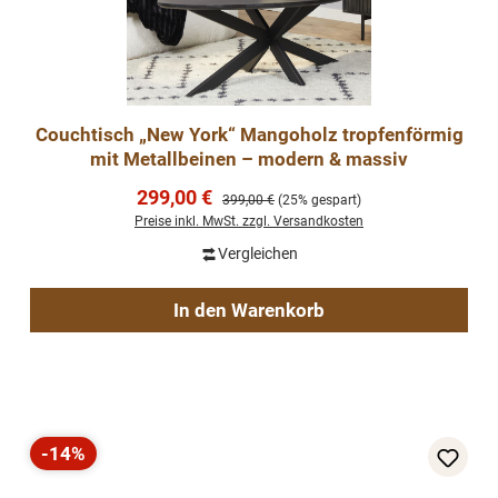
Couchtisch „New York“ Mangoholz tropfenförmig
mit Metallbeinen – modern & massiv
Verkaufspreis:
299,00 €
Regulärer Preis:
399,00 €
(25% gespart)
Preise inkl. MwSt. zzgl. Versandkosten
Vergleichen
In den Warenkorb
-14%
Rabatt