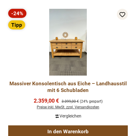
-24%
Rabatt
Tipp
Massiver Konsolentisch aus Eiche – Landhausstil
mit 6 Schubladen
Verkaufspreis:
2.359,00 €
Regulärer Preis:
3.099,00 €
(24% gespart)
Preise inkl. MwSt. zzgl. Versandkosten
Vergleichen
In den Warenkorb