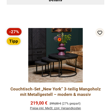
-27%
Rabatt
Tipp
Couchtisch-Set „New York“ 3-teilig Mangoholz
mit Metallgestell – modern & massiv
Verkaufspreis:
219,00 €
Regulärer Preis:
299,00 €
(27% gespart)
Preise inkl. MwSt. zzgl. Versandkosten