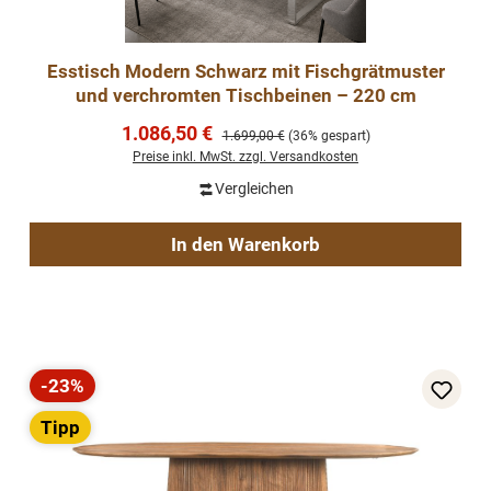
Esstisch Modern Schwarz mit Fischgrätmuster
und verchromten Tischbeinen – 220 cm
Verkaufspreis:
1.086,50 €
Regulärer Preis:
1.699,00 €
(36% gespart)
Preise inkl. MwSt. zzgl. Versandkosten
Vergleichen
In den Warenkorb
-23%
Rabatt
Tipp