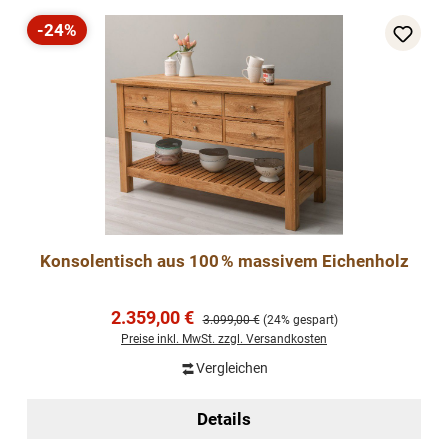
-24%
Rabatt
Konsolentisch aus 100 % massivem Eichenholz
Verkaufspreis:
2.359,00 €
Regulärer Preis:
3.099,00 €
(24% gespart)
Preise inkl. MwSt. zzgl. Versandkosten
Vergleichen
Details