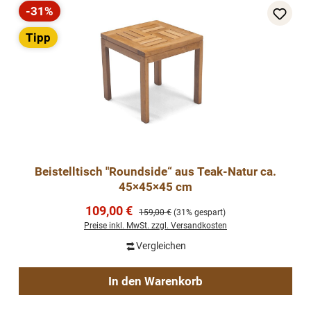
-31%
Rabatt
Tipp
Beistelltisch "Roundside“ aus Teak-Natur ca.
45×45×45 cm
Verkaufspreis:
109,00 €
Regulärer Preis:
159,00 €
(31% gespart)
Preise inkl. MwSt. zzgl. Versandkosten
Vergleichen
In den Warenkorb