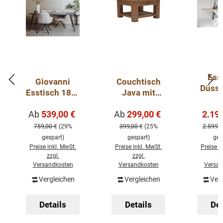
Ess
Giovanni
Couchtisch
Düsse
Esstisch 180-
Java mit
Eiche
240 cm
Unterbrett
V
4
Verkaufspreis:
Verkaufspreis:
Ab
539,00 €
Ab
299,00 €
2.199
Mango Holz
aus
Regulärer Preis:
Regulärer Preis:
schlif
Metallbeine
recyceltem
759,00 €
(29%
399,00 €
(25%
2.599,0
lt mit
Teak
gespart)
gespart)
ges
Preise inkl. MwSt.
Preise inkl. MwSt.
Preise i
versc
zzgl.
zzgl.
zz
Grö
Versandkosten
Versandkosten
Versan
Vergleichen
Vergleichen
Ver
Details
Details
Det