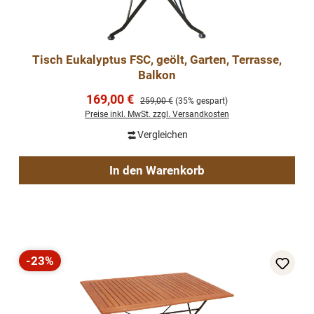
Tisch Eukalyptus FSC, geölt, Garten, Terrasse,
Balkon
Verkaufspreis:
169,00 €
Regulärer Preis:
259,00 €
(35% gespart)
Preise inkl. MwSt. zzgl. Versandkosten
Vergleichen
In den Warenkorb
-23%
Rabatt