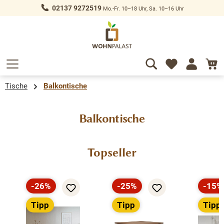
02137 9272519
Mo.-Fr. 10–18 Uhr, Sa. 10–16 Uhr
alt springen
Tische
Balkontische
Balkontische
Produktgalerie überspringen
Topseller
-26%
-25%
-15%
Rabatt
Rabatt
Rabat
Tipp
Tipp
Tipp