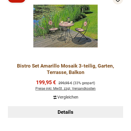
Rabatt
Bistro Set Amarillo Mosaik 3-teilig, Garten,
Terrasse, Balkon
Verkaufspreis:
199,95 €
Regulärer Preis:
299,95 €
(33% gespart)
Preise inkl. MwSt. zzgl. Versandkosten
Vergleichen
Details