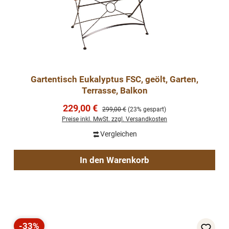
Gartentisch Eukalyptus FSC, geölt, Garten,
Terrasse, Balkon
Verkaufspreis:
229,00 €
Regulärer Preis:
299,00 €
(23% gespart)
Preise inkl. MwSt. zzgl. Versandkosten
Vergleichen
In den Warenkorb
-33%