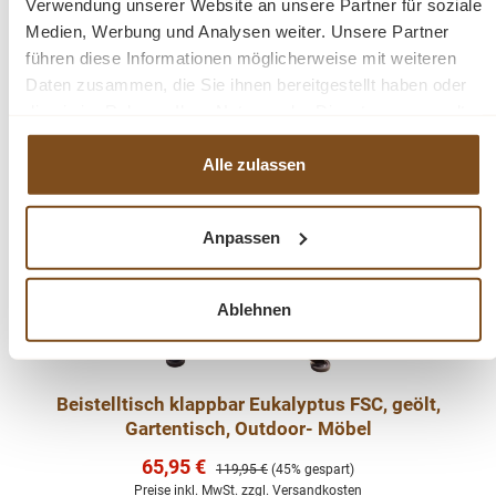
In den Warenkorb
Verwendung unserer Website an unsere Partner für soziale
Medien, Werbung und Analysen weiter. Unsere Partner
führen diese Informationen möglicherweise mit weiteren
Daten zusammen, die Sie ihnen bereitgestellt haben oder
die sie im Rahmen Ihrer Nutzung der Dienste gesammelt
haben.
-45%
Rabatt
Alle zulassen
Anpassen
Ablehnen
Beistelltisch klappbar Eukalyptus FSC, geölt,
Gartentisch, Outdoor- Möbel
Verkaufspreis:
65,95 €
Regulärer Preis:
119,95 €
(45% gespart)
Preise inkl. MwSt. zzgl. Versandkosten