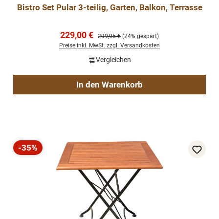
Bistro Set Pular 3-teilig, Garten, Balkon, Terrasse
Verkaufspreis:
229,00 €
Regulärer Preis:
299,95 €
(24% gespart)
Preise inkl. MwSt. zzgl. Versandkosten
Vergleichen
In den Warenkorb
-35%
Rabatt