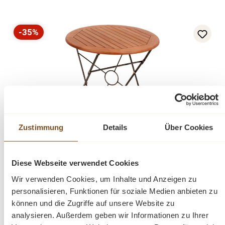
-35%
Rabatt
Zustimmung
Details
Über Cookies
Tisch Rund Eukalyptus FSC, geölt, Garten,
Terrasse, Balkon
Diese Webseite verwendet Cookies
Verkaufspreis:
149,00 €
Regulärer Preis:
229,00 €
(35% gespart)
Wir verwenden Cookies, um Inhalte und Anzeigen zu
Preise inkl. MwSt. zzgl. Versandkosten
personalisieren, Funktionen für soziale Medien anbieten zu
Vergleichen
können und die Zugriffe auf unsere Website zu
analysieren. Außerdem geben wir Informationen zu Ihrer