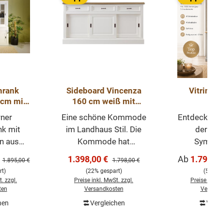
hrank
Sideboard Vincenza
Vitrine
0cm mit
160 cm weiß mit
N
en -
Eichenplatte
zementgr
ner
Eine schöne Kommode
Entdecken 
chrank
120
nk mit
im Landhaus Stil. Die
der p
Buffetsch
n aus
Kommode hat
Symbi
& Varian
 Serie.
praktische
Landhau
Verkaufspreis:
Verkaufspr
1.398,00 €
Ab
1.799,
Regulärer Preis:
Regulärer Preis:
1.895,00 €
1.798,00 €
dhaus
Schiebetüren, ist
zeitgen
t)
(22% gespart)
(5% 
chwertig
vielseitig nutzbar,
Akze
. zzgl.
Preise inkl. MwSt. zzgl.
Preise ink
 Jedes
komplett weiß mit
Vitrinensc
ten
Versandkosten
Versa
 wird
einer Eichenplatte.
Präsent
hen
Vergleichen
Ver
In den Warenkorb
fertigt.
Unsere Kommode
Aufbew