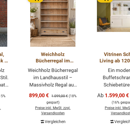
l,
Weichholz
Vitrinen Sc
k -
Bücherregal im
Living ab 12
lz
Landhausstil –
Schiebetür
lz
Weichholz Bücherregal
Ein moder
Massivholz Regal aus
Wohnzimmers
til.
im Landhausstil –
Buffetschra
recyceltem Altholz mit
hat
Massivholz Regal aus
Schiebetüre
Schublade
recyceltem Altholz mit
unserer Living
Verkaufspreis:
Verkaufspreis:
899,00 €
Ab
1.599,00 €
reis:
Regulärer Preis:
15%
1.099,00 €
(18%
eine
Schublade Dieses
Unsere Lan
gespart)
(16% gespar
Das
hochwertige
Möbel sind ho
.
Preise inkl. MwSt. zzgl.
Preise inkl. MwSt
ike
Bücherregal aus
und zeitlos.
Versandkosten
Versandkos
inen
massivem Weichholz
Möbelstück
Vergleichen
Vergleic
orb
In den Warenkorb
Die
verbindet rustikalen
individuell ge