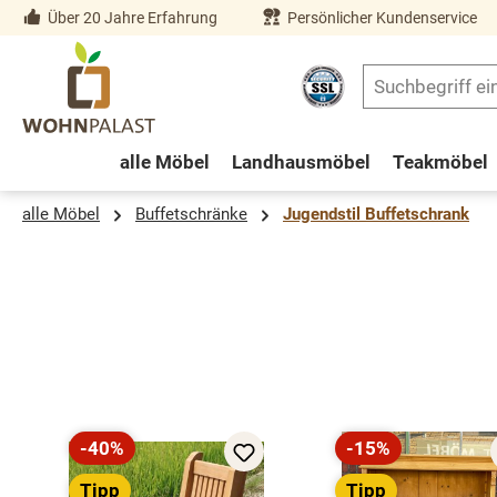
Über 20 Jahre Erfahrung
Persönlicher Kundenservice
springen
Zur Hauptnavigation springen
alle Möbel
Landhausmöbel
Teakmöbel
alle Möbel
Buffetschränke
Jugendstil Buffetschrank
Produktgalerie überspringen
-40%
-15%
Rabatt
Rabatt
Tipp
Tipp