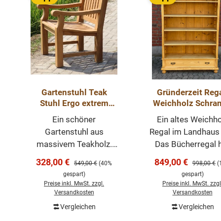
Gartenstuhl Teak
Gründerzeit Rega
Stuhl Ergo extrem
Weichholz Schran
Outdoor Möbel
antike Weichho
Ein schöner
Ein altes Weichho
Möbel
Gartenstuhl aus
Regal im Landhaus S
massivem Teakholz.
Das Bücherregal 
Der Stuhl ist
verstellbare
Verkaufspreis:
Verkaufspreis:
328,00 €
849,00 €
Regulärer Preis:
Regulärer P
549,00 €
(40%
998,00 €
(
witterrungsbeständig,
Einlegeböden und 
gespart)
gespart)
kann somit auch bei
große Schublade. 
Preise inkl. MwSt. zzgl.
Preise inkl. MwSt. zzgl
Wind und Regen
Regal hat eine ant
Versandkosten
Versandkosten
draußen stehen. Der
Ausstrahlung und e
Vergleichen
Vergleichen
In den Warenkorb
In den Warenk
Stuhl hat eine
warmen honigton. 