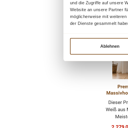
und die Zugriffe auf unsere 
warme
Website an unsere Partner fü
sichtb
möglicherweise mit weiteren
liebevo
-23%
der Dienste gesammelt habe
Rabatt
machen 
Tipp
echten Bl
Die klass
Ablehnen
Gründe
schön
pro
gedrechs
markante
Kombina
Prem
oberen
Massivhol
Ablagef
2-
Dieser P
geschl
Weiß aus 
unter
Meiste
Buffetsch
Handwe
sondern 
Verkauf
2.279,