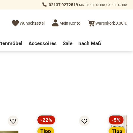
02137 9272519
Mo.-Fr. 10–18 Uhr, Sa. 10–16 Uhr
Wunschzettel
Mein Konto
Warenkorb
0,00 €
rtenmöbel
Accessoires
Sale
nach Maß
-22%
-5%
Rabatt
Rabatt
Tipp
Tipp