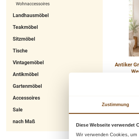
Wohnaccessoires
Landhauss
kg
gerne.
und zeitl
Landhausmöbel
überal
Teakmöbel
prägende
Maße: 
Sitzmöbel
Kiefernho
Tische
Arbeitspl
mit Fach
Vintagemöbel
Antiker G
Wei
Antikmöbel
aufg
Dieser ant
Gartenmöbel
Gründer
ausdruck
Accessoires
histor
Zustimmung
Verkauf
1.648,
Sale
wohnfer
Preise i
Schra
nach Maß
Diese Webseite verwendet 
aufgearb
I
Wir verwenden Cookies, um I
seinen ur