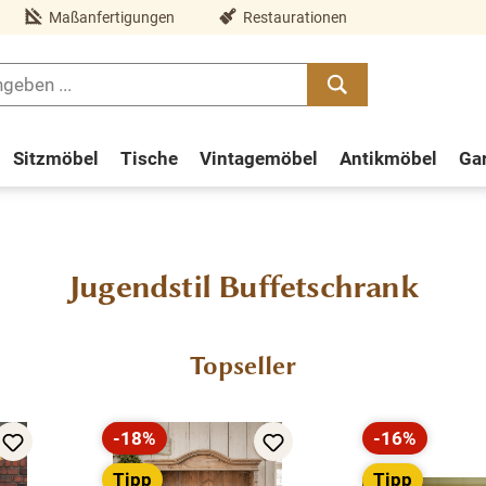
Maßanfertigungen
Restaurationen
Sitzmöbel
Tische
Vintagemöbel
Antikmöbel
Ga
Jugendstil Buffetschrank
Topseller
-18%
-16%
Rabatt
Rabatt
Tipp
Tipp