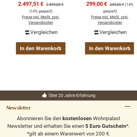
weiß/eiche
Gartenmöbel Teak
Verkaufspreis:
Verkaufspreis:
2.497,51 €
299,00 €
Regulärer Preis:
Regulärer Preis:
2.899,00 €
349,00 €
(14%
Schubladen Front
Sitzmöbel
(14% gespart)
gespart)
Eiche
Preise inkl. MwSt. zzgl.
Preise inkl. MwSt. zzgl.
Versandkosten
Versandkosten
Vergleichen
Vergleichen
In den Warenkorb
In den Warenkorb
Über 20 Jahre Erfahrung
Newsletter
Abonnieren Sie den
kostenlosen
Wohnpalast
Newsletter und erhalten Sie einen
5 Euro Gutschein
*.
*gilt ab einem Warenwert von 200 €.