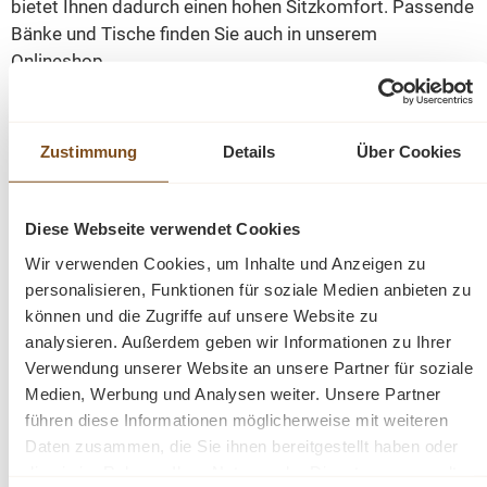
bietet Ihnen dadurch einen hohen Sitzkomfort. Passende
Bänke und Tische finden Sie auch in unserem
Onlineshop.
Unsere Teakholz Gartenmöbel passen zu jedem Garten
Stil. Teakholz Möbel eignet sich sowohl für den Innen als
Zustimmung
Details
Über Cookies
auch dem Außenbereich. Von modern bis ländlich, von
klassisch bis zu rustikal, die Kollektionen von unseren
Diese Webseite verwendet Cookies
Gartenmöbeln sind sehr umfangreich. Tische und Bänke
sind in vielen Maßen erhältlich. Teakholz ist ein dichtes
Wir verwenden Cookies, um Inhalte und Anzeigen zu
Hartholz mit einem hohen, natürlichen Ölanteil und daher
personalisieren, Funktionen für soziale Medien anbieten zu
von Natur aus wasserabweisend und sehr robust.
können und die Zugriffe auf unsere Website zu
analysieren. Außerdem geben wir Informationen zu Ihrer
Verwendung unserer Website an unsere Partner für soziale
Abmessungen(H/B/T): 95/66/60 cm
Medien, Werbung und Analysen weiter. Unsere Partner
führen diese Informationen möglicherweise mit weiteren
1A Teakholz
Daten zusammen, die Sie ihnen bereitgestellt haben oder
Wetterfest
die sie im Rahmen Ihrer Nutzung der Dienste gesammelt