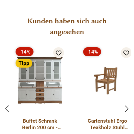
Gewicht 25 kg
Produktgalerie überspringen
Kunden haben sich auch
angesehen
-14%
-14%
Rabatt
Rabatt
Tipp
Buffet Schrank
Gartenstuhl Ergo
Berlin 200 cm -
Teakholz Stuhl