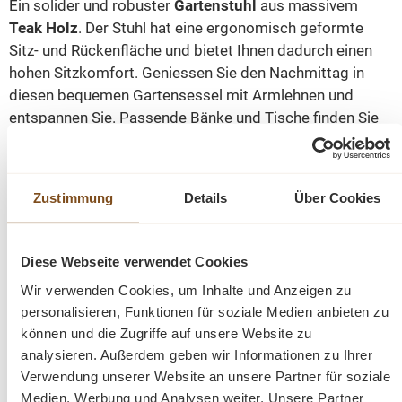
Ein solider und robuster
Gartenstuhl
aus massivem
Teak Holz
. Der Stuhl hat eine ergonomisch geformte
Sitz- und Rückenfläche und bietet Ihnen dadurch einen
hohen Sitzkomfort. Geniessen Sie den Nachmittag in
diesen bequemen Gartensessel mit Armlehnen und
entspannen Sie. Passende Bänke und Tische finden Sie
auch in unserem Onlineshop.
Gartenmöbel aus Teak passen zu jedem Garten Stil. Die
Zustimmung
Details
Über Cookies
Kollektionen von unseren Gartenmöbeln sind sehr
umfangreich. Tische und Bänke sind in vielen Maßen
erhältlich. Teak Holz ist ein dichtes Hartholz mit einem
Diese Webseite verwendet Cookies
hohen, natürlichen Ölanteil, ist daher von Natur aus
Wir verwenden Cookies, um Inhalte und Anzeigen zu
wasserabweisend und sehr robust.
personalisieren, Funktionen für soziale Medien anbieten zu
können und die Zugriffe auf unsere Website zu
Abmessungen(H/B/T): 97/57/60 cm
analysieren. Außerdem geben wir Informationen zu Ihrer
Verwendung unserer Website an unsere Partner für soziale
Medien, Werbung und Analysen weiter. Unsere Partner