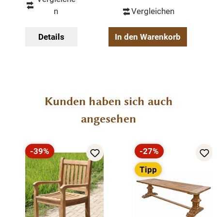
demontiert
n
Vergleichen
massive Ausführung
belastbar bis ca. 130 kg
Details
In den Warenkorb
Produktgalerie überspringen
Kunden haben sich auch
angesehen
-39%
-27%
Rabatt
Rabatt
Tipp