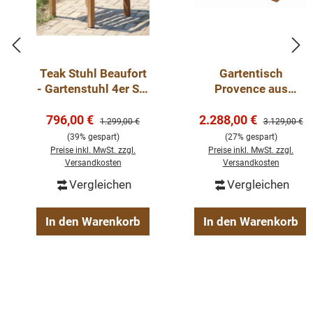
Teak Stuhl Beaufort
Gartentisch
- Gartenstuhl 4er Set
Provence aus
Premium Teak
recyceltem Teakholz
Verkaufspreis:
Verkaufspreis:
796,00 €
2.288,00 €
– massiver
Regulärer Preis:
Regulärer Pre
1.299,00 €
3.129,00 €
Klostertisch für den
(39% gespart)
(27% gespart)
Außenbereich
Preise inkl. MwSt. zzgl.
Preise inkl. MwSt. zzgl.
Versandkosten
Versandkosten
Vergleichen
Vergleichen
In den Warenkorb
In den Warenkorb